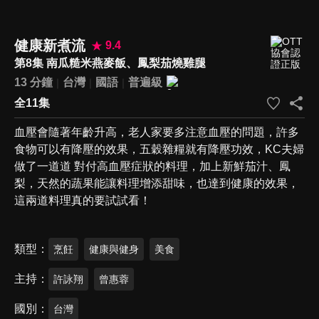
健康新煮流
9.4
第8集 南瓜糙米燕麥飯、鳳梨茄燒雞腿
13 分鐘
台灣
國語
普遍級
全11集
血壓會隨著年齡升高，老人家要多注意血壓的問題，許多
食物可以有降壓的效果，五穀雜糧就有降壓功效，KC夫婦
做了一道道 對付高血壓症狀的料理，加上新鮮茄汁、鳳
梨，天然的蔬果能讓料理增添甜味，也達到健康的效果，
這兩道料理真的要試試看！
類型
烹飪
健康與健身
美食
主持
許詠翔
曾惠蓉
國別
台灣