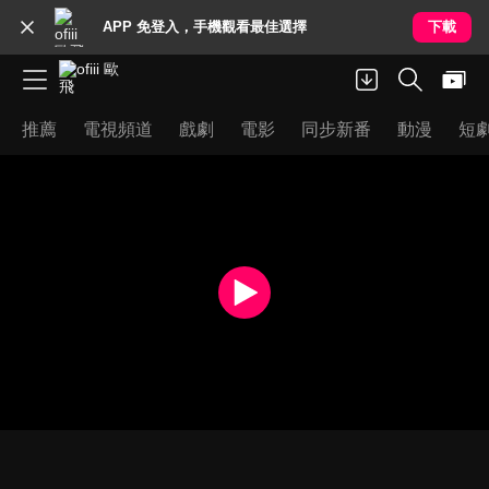
APP 免登入，手機觀看最佳選擇
下載
推薦
電視頻道
戲劇
電影
同步新番
動漫
短