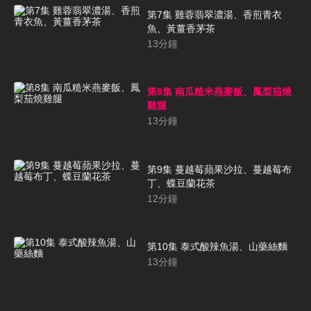
第7集 雞蓉翡翠濃湯、香煎青衣
魚、黃薑香茅茶
13
分鐘
第8集 南瓜糙米燕麥飯、鳳梨茄燒
雞腿
13
分鐘
第9集 蔓越莓蘋果沙拉、蔓越莓布
丁、蝶豆蘭花茶
12
分鐘
第10集 泰式酸辣魚湯、山藥絲麵
13
分鐘