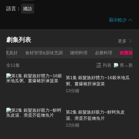
語言
國語
顯示較少
劇集列表
更多
有煮真好
食材管理&原味烹調
聰明料理
必勝料理
銀髮族
全11集
列表
舊→新
第1集 銀髮族好體力─16穀米地瓜
粥、薑爆豬肝淋菠菜
13
分鐘
第2集 銀髮族好眼力─鮮蚵魚皮
湯、滑蛋芥藍燴魚片
13
分鐘