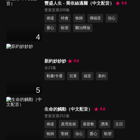
豐盛人生 - 喬依絲邁爾（中文配音）
9.8
更新至第209集
佈道
特會
牧師
傳福音
信心
愛心
盼望
醫治釋放
4
新約妙妙妙
9.8
全23集
動畫/卡通
兒童
福音
新約
5
生命的觸動（中文配音）
9.8
更新至第251集
佈道
真理造就
基督教
讚美
主日
牧師
聖經
信心
愛心
盼望