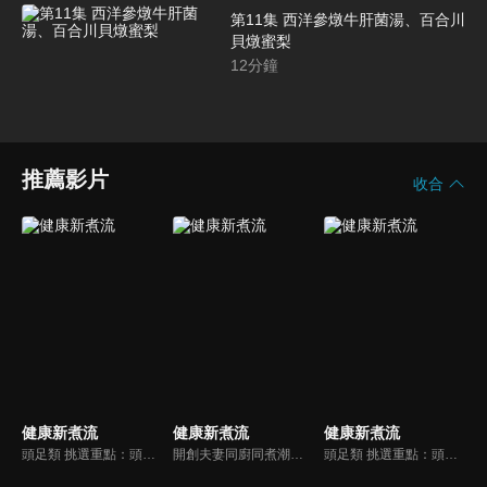
第11集 西洋參燉牛肝菌湯、百合川
貝燉蜜梨
12
分鐘
推薦影片
收合
健康新煮流
健康新煮流
健康新煮流
頭足類 挑選重點：頭足類利用清洗時去除內臟可以降低膽固醇的攝取。挑選雙眼清澈明亮，眼球稍微凸出，肉質結實有彈性為佳。身體具透明感，觸腕或是吸盤一碰到活體就會吸附住便是新鮮的。
開創夫妻同廚同煮潮流的KC夫婦，繼《健康醫食代》後，走出攝影棚，帶大家全台走透透，發掘上帝賞賜的美味食材，內容融合新加坡南洋風和客家純樸味，加上台灣獨特的閩南風情，互相激盪交織出的火花，打造出獨一無二的美食節目。
頭足類 挑選重點：頭足類利用清洗時去除內臟可以降低膽固醇的攝取。挑選雙眼清澈明亮，眼球稍微凸出，肉質結實有彈性為佳。身體具透明感，觸腕或是吸盤一碰到活體就會吸附住便是新鮮的。