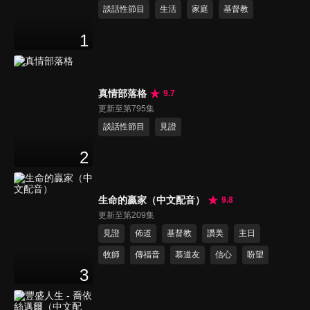
談話性節目
生活
家庭
基督教
1
真情部落格
9.7
更新至第795集
談話性節目
見證
2
生命的贏家（中文配音）
9.8
更新至第209集
見證
佈道
基督教
讚美
主日
牧師
傳福音
慕道友
信心
盼望
3