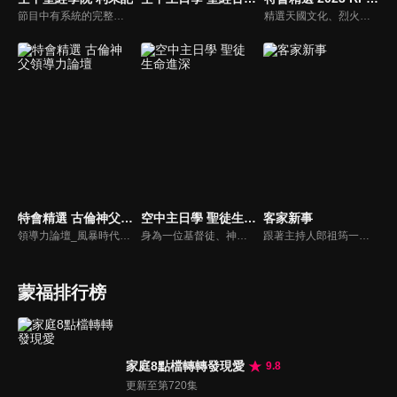
節目中有系統的完整講解聖經真理，邀請受過解經講道訓練的老師，按著正意分解真理的道，帶領弟兄姊妹更深的了解聖經的浩瀚與偉大
精選天國文化、烈火特會、超自然大能與使徒性教會等特會，幫助我們更加明白神的心意，好讓我們的生命能走在神的道路上進入命定。
特會精選 古倫神父領導力論壇
空中主日學 聖徒生命進深
客家新事
領導力論壇_風暴時代的領導與工作，由天主教Anselm Grun古倫神父主講，會中提到領導力的原則：首在勿評斷自己，先接納自我，先處理負面情緒，在工作上落實祈禱，在態度上能充分信任下屬，亦在改善個人性工作耗竭的四個面向上得以精進： 一、從負面得到的力量 二、處在別人期待中 三、維持表面功夫 四、忽略身心疲憊 五、外在的期望 在做好領導工作前要先認識自己，好的領導者會先接納自己，察覺內在的情緒，透過察覺內在轉化為正面力量。
身為一位基督徒、神的兒女，不能只是在知識上認識這位父神，我們應該要全面認識祂，當我們越多認識祂的屬性，並且經歷祂的恩典，我們就對祂的信心就越加增，以至於在每天的生活中都能享受祂奇妙、豐盛的一切！
跟著主持人郎祖筠一起關心客家事，體驗客家文化之美，透過見證分享一同經歷上帝的恩典。
蒙福排行榜
家庭8點檔轉轉發現愛
9.8
更新至第720集