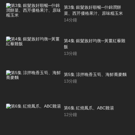
第3集 銀髮族好順暢─什錦潤餅
菜、西芹優格果汁、原味糯玉米
14
分鐘
第4集 銀髮族好均衡─黃薑紅藜雞
飯
13
分鐘
第5集 涼拌晚香玉筍、海鮮蕎麥麵
13
分鐘
第6集 紅燒鳳爪、ABC雞湯
12
分鐘