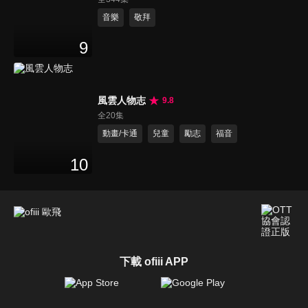
音樂
敬拜
9
風雲人物志
9.8
全20集
動畫/卡通
兒童
勵志
福音
10
下載 ofiii APP