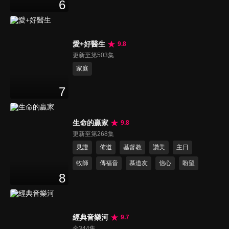
6
愛+好醫生
9.8
更新至第503集
家庭
7
生命的贏家
9.8
更新至第268集
見證
佈道
基督教
讚美
主日
牧師
傳福音
慕道友
信心
盼望
8
經典音樂河
9.7
全344集