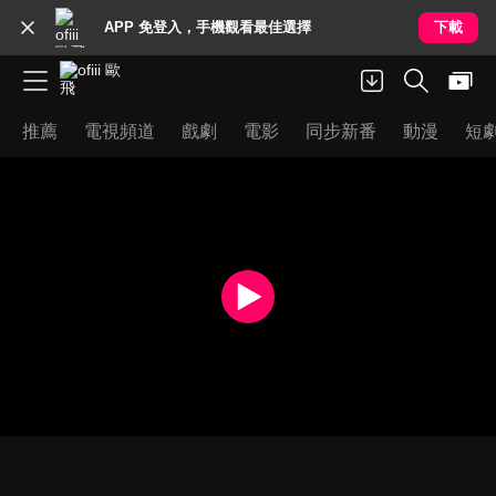
APP 免登入，手機觀看最佳選擇
下載
推薦
電視頻道
戲劇
電影
同步新番
動漫
短