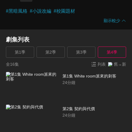
#
黑暗風格
#
小說改編
#
校園題材
顯示較少
劇集列表
第1季
第2季
第3季
第4季
全16集
列表
舊→新
第1集 White room派來的刺客
24
分鐘
第2集 契約與代價
24
分鐘