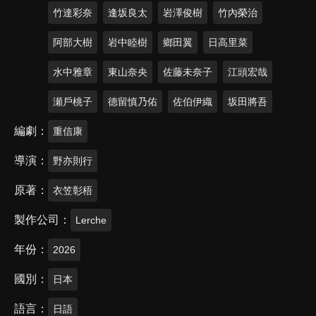
竹達彩奈
逢坂良太
岩澤俊樹
竹內榮治
阿部大樹
岩中睦樹
鄉田翼
日高里菜
水中雅章
東山奈央
佐藤未奈子
江頭宏哉
瀬戶桃子
德留慎乃佑
佐伯伊織
坂田將吾
編劇
重信康
導演
野亦則行
原著
衣笠彰梧
製作公司
Lerche
年份
2026
國別
日本
語言
日語