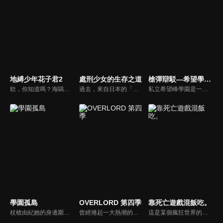
地縛少年花子君2
處刑少女的生存之道
槍彈辯駁—希望學園與絕望高中生
欸，你知道嗎？海鷗學園的七大不可思議中的第七則故事。舊校舍三樓的女生廁所。花子就在那裡，祂會實現用一個代價將自己召喚出來的人的願望。召喚方式是敲三下門。然後──「花子、花子，您在嗎？」八尋寧寧是與人稱七大不可思議的第七則「廁所裡的花子」的「花子同學」結緣的少女。以及驅魔少年源光。他們兩人每天都與花子同學一同奔走，將被改變的七大不可思議與怪異們恢復原狀。某天，花子同學說了。七大不可思議中有叛徒。寧寧等人為了揪出叛徒，逐一破壞七大不可思議的附體之物。他們已破壞第二則「岬之階梯」與第五則「16時的書庫」，剩下的七大不可思議包括「廁所裡的花子」在內，還有五則……另一方面，花子同學的弟弟司，與七峰櫻、日向夏彥，還有變成新的七大不可思議的第三則「鏡子地獄」的三葉，一同逼近寧寧他們還沒見過的七大不可思議──
過去，來自日本的「迷途人」曾給世界帶來重大災害。他們是曾在過去給世界招來毀滅災害的「禁忌」，需在不為人知之前處刑。瑪瑙是以處決「迷途人」為生的「處刑人」，某天，他與日本少女燈里相遇了。瑪瑙本想像平常那樣執行任務，卻因燈里的「某個能力」而任務失敗。為了確切執行處刑燈里的任務，瑪瑙帶著她來到加姆大聖堂，那裡是一個任何異世界人可能被殲滅的儀式場合。看著不知這趟旅程是為了殺她而成行，單純享受著旅行的燈里，瑪瑙心中似乎開始起了變化。這便是她為了殺她的故事……。
私立希望峰學園是一所政府公認的特權學校，這間學校裡網羅了來自全國最菁英的學生。平凡無奇的主角苗木誠，卻是這間菁英學校的特例－全日本高中生中，唯一經由隨機抽選而獲得入學資格，被認為是擁有「超高校級的幸運」。在入學當天，苗木誠一踏進校門後不久便突然暈倒，當他醒來時發現身旁有一張惡作劇般的入學章程，教室周圍窗戶被金屬板封閉，一個自稱為校長的「黑白熊」對他們說：「從今以後，想要從學校畢業，你就得殺人…」
學園孤島
OVERLORD 第四季
靠死亡遊戲混飯吃。
杖槍由紀她的身邊圍繞著幾個有點奇怪的人，分別是：最喜歡（？）鏟子的胡桃、大家的大姊姊悠里、可靠的學妹美紀，以及有點天然的社團老師小慈。究竟由紀眼中所看到的“日常”是怎麼回事呢…！？
曾經捲起一大熱潮的網路遊戲《YGGDRASIL》安靜地迎來了停服——本來應該是這樣。但，遊戲的結束時間已經過了，卻無法登出遊戲。NPC們突然擁有了自己的意志。無法看見公會以外的異世界正在擴張。 現實世界中愛好遊戲的孤獨青年變身為骸骨姿態的最強大魔法使·飛鼠，他所率領的公會「安茲·烏爾·恭」揭開了傳說的序幕。
這是某個瘋狂世界的故事。作為「玩家」的少女們，挑戰著與死亡並行的遊戲。穿上指定的服裝，上演一場名為死亡遊戲的表演。只要生還就能獲得獎金，但即使盡了全力，也可能會在下一刻喪命。世界上確實存在著這樣的一群人，她們懷著各自的理由，在這樣的世界中生存下去。名為幽鬼的玩家，職業是死亡遊戲的專業參賽者，今天的她也依然靠著死亡遊戲混飯吃。