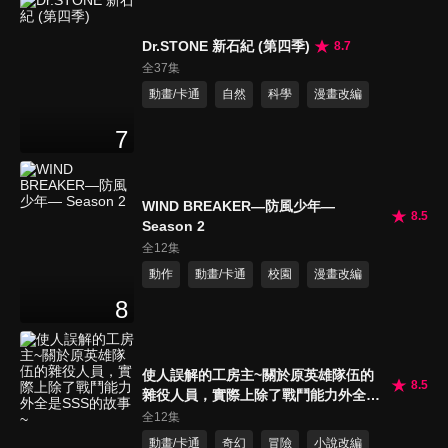
Dr.STONE 新石紀 (第四季)
8.7
全37集
動畫/卡通
自然
科學
漫畫改編
7
WIND BREAKER—防風少年—
8.5
Season 2
全12集
動作
動畫/卡通
校園
漫畫改編
8
使人誤解的工房主~關於原英雄隊伍的
8.5
雜役人員，實際上除了戰鬥能力外全是
SSS的故事~
全12集
動畫/卡通
奇幻
冒險
小說改編