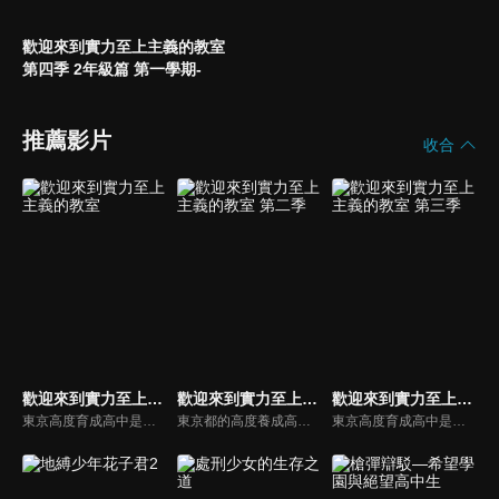
歡迎來到實力至上主義的教室
第四季 2年級篇 第一學期-
推薦影片
收合
歡迎來到實力至上主義的教室
歡迎來到實力至上主義的教室 第二季
歡迎來到實力至上主義的教室 第三季
東京高度育成高中是一所標榜升學率、就業率百分之百的學校。然而作風與實力至上主義的招牌完全相反，完全放任學生自甘墮落，直到他們發現學校系統機制的真相，而被打入絕望的深淵…！最底層的D班聚集了一堆成績落後的學生，在絕望的困境中，這些少男少女最後找到的答案會是什麼呢？
東京都的高度養成高中，那是一所徹底標榜實力至上，號稱升學率、就業率百分之百的學校。然而，入學被分到1年D班的綾小路清隆，但學校的作風與實力至上主義的招牌完全相反，只發生與十萬圓現金等值的點數給學生，在課業或生活態度上，完全採取放任主義。班上的同學在夢幻般的高中生活中，過著不斷散財、自甘墮落的日子，但是，沒多久就發現學校系統機制的真相，而被打入絕望的深淵……！D班聚集了一堆成績落後的學生，這些少男少女最後找到的答案是什麼呢？是世界的矛盾嗎？還是正當的實力社會？
東京高度育成高中是一所標榜升學率、就業率百分之百的學校。然而作風與實力至上主義的招牌完全相反，完全放任學生自甘墮落，直到他們發現學校系統機制的真相，而被打入絕望的深淵…！最底層的D班聚集了一堆成績落後的學生，在絕望的困境中，這些少男少女最後找到的答案會是什麼呢？