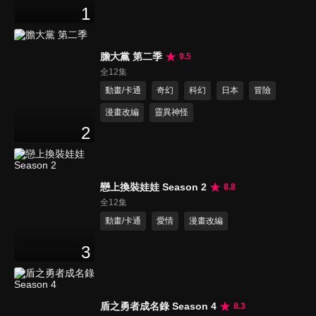
1
膽大黨 第二季
9.5
全12集
動畫/卡通
奇幻
科幻
日本
冒險
漫畫改編
靈異神怪
2
戀上換裝娃娃 Season 2
8.8
全12集
動畫/卡通
愛情
漫畫改編
3
盾之勇者成名錄 Season 4
8.3