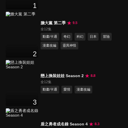
1
膽大黨 第二季
9.5
全12集
動畫/卡通
奇幻
科幻
日本
冒險
漫畫改編
靈異神怪
2
戀上換裝娃娃 Season 2
8.8
全12集
動畫/卡通
愛情
漫畫改編
3
盾之勇者成名錄 Season 4
8.3