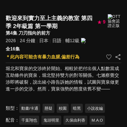
歡迎來到實力至上主義的教室 第四
9
季 2年級篇 第一學期
第4集 刀刃指向的前方
2026
24 分鐘
日本
日語
輔12級
全16集
＊此內容可能含有暴力血腥,偏差行為
堀北和寶泉的交涉終於開始。相較於把付出個人點數當成
互助條件的寶泉，堀北堅持雙方的對等關係。七瀨察覺交
涉即將破裂，說出綾小路告訴她的情報，試圖與寶泉做更
進一步的交涉。然而，寶泉強勢的態度依舊不變——
類型
動畫/卡通
懸疑
校園
暗黑
小說改編
配音
千葉翔也
鬼頭明里
久保由利香
M.A.O