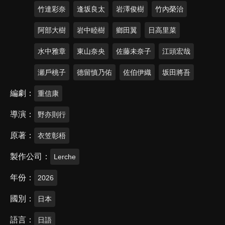
竹達彩奈
逢坂良太
岩澤俊樹
竹內榮治
阿部大樹
岩中睦樹
鄉田翼
日高里菜
水中雅章
東山奈央
佐藤未奈子
江頭宏哉
瀬戶桃子
德留慎乃佑
佐伯伊織
坂田將吾
編劇
重信康
導演
野亦則行
原著
衣笠彰梧
製作公司
Lerche
年份
2026
國別
日本
語言
日語