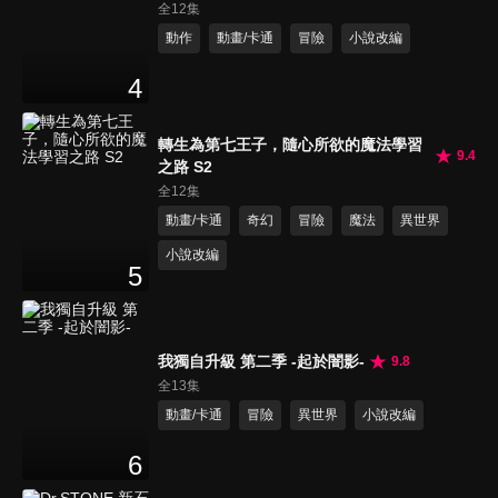
全12集
動作
動畫/卡通
冒險
小說改編
4
轉生為第七王子，隨心所欲的魔法學習
9.4
之路 S2
全12集
動畫/卡通
奇幻
冒險
魔法
異世界
小說改編
5
我獨自升級 第二季 -起於闇影-
9.8
全13集
動畫/卡通
冒險
異世界
小說改編
6