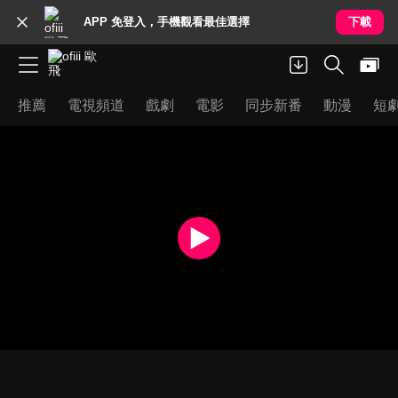
APP 免登入，手機觀看最佳選擇
下載
推薦
電視頻道
戲劇
電影
同步新番
動漫
短