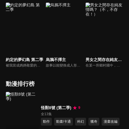
約定的夢幻島 第二季
烏鴉不擇主
男女之間存在純友情嗎？（不，不存在！）
被我當成媽媽敬愛的她，並不是親生母親。跟我一起生活的他們，也不是兄弟姊妹。艾瑪、諾曼、雷三個人住在小小的孤兒院裡，每天都過得很幸福。但是，他們的平凡生活突然在某一天宣告結束。知道真相之後，等著他們的命運將會是…？
故事以能變換成人形的八咫烏為中心展開。他們生活在與人類世界隔絕的山中，這片世界被稱為「山內」，他們過著如同人類般的生活。山內的世界彷彿平安朝重現，由八咫烏之首「金烏」所統治的朝廷管理著百姓。八咫烏們在各地建造寺廟與神社，並信奉開創山內世界的神靈——山神。
在某一所鄉村國中，一對男女向彼此立下永恆友情的誓言。朝著同一個夢想前進，成為命運共同體的兩人之間 —— 關係並沒有任何特別的發展，就這麼度過了兩年的歲月……！至今都還沒談過初戀的High咖女子 —— 犬塚日葵，以及熱愛花卉的植物男子 —— 夏目悠宇，就算升上高中二年級，還是一樣在只有兩人的園藝社中，平和地當著摯友。然而這時，悠宇跟初戀對象重逢，使得兩人之間的關係開始失控？究竟「已經懂得戀慕之心」的日葵，能不能擺脫「理想摯友」的身分呢？
動漫排行榜
怪獸8號 (第二季)
9
全13集
動作
動畫/卡通
科幻
獵奇
漫畫改編