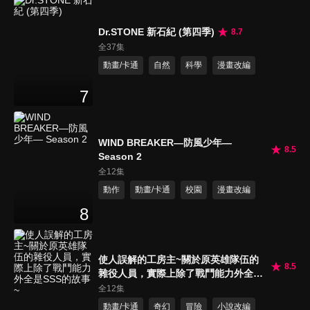
Dr.STONE 新石紀 (第四季)
8.7
全37集
動畫/卡通
自然
科學
漫畫改編
7
WIND BREAKER—防風少年—
8.5
Season 2
全12集
動作
動畫/卡通
校園
漫畫改編
8
使人誤解的工房主~關於原英雄隊伍的
8.5
雜役人員，實際上除了戰鬥能力外全是
SSS的故事~
全12集
動畫/卡通
奇幻
冒險
小說改編