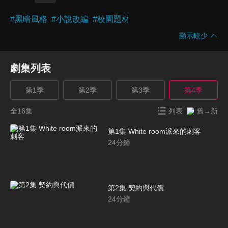
#
黑暗風格
#
小說改編
#
校園題材
顯示較少
劇集列表
第1季
第2季
第3季
第4季
全16集
列表
舊→新
第1集 White room派來的刺客
24
分鐘
第2集 契約與代價
24
分鐘