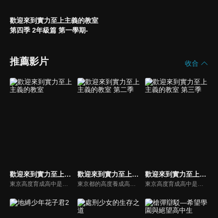
歡迎來到實力至上主義的教室
第四季 2年級篇 第一學期-
推薦影片
收合
歡迎來到實力至上主義的教室
歡迎來到實力至上主義的教室 第二季
歡迎來到實力至上主義的教室 第三季
東京高度育成高中是一所標榜升學率、就業率百分之百的學校。然而作風與實力至上主義的招牌完全相反，完全放任學生自甘墮落，直到他們發現學校系統機制的真相，而被打入絕望的深淵…！最底層的D班聚集了一堆成績落後的學生，在絕望的困境中，這些少男少女最後找到的答案會是什麼呢？
東京都的高度養成高中，那是一所徹底標榜實力至上，號稱升學率、就業率百分之百的學校。然而，入學被分到1年D班的綾小路清隆，但學校的作風與實力至上主義的招牌完全相反，只發生與十萬圓現金等值的點數給學生，在課業或生活態度上，完全採取放任主義。班上的同學在夢幻般的高中生活中，過著不斷散財、自甘墮落的日子，但是，沒多久就發現學校系統機制的真相，而被打入絕望的深淵……！D班聚集了一堆成績落後的學生，這些少男少女最後找到的答案是什麼呢？是世界的矛盾嗎？還是正當的實力社會？
東京高度育成高中是一所標榜升學率、就業率百分之百的學校。然而作風與實力至上主義的招牌完全相反，完全放任學生自甘墮落，直到他們發現學校系統機制的真相，而被打入絕望的深淵…！最底層的D班聚集了一堆成績落後的學生，在絕望的困境中，這些少男少女最後找到的答案會是什麼呢？