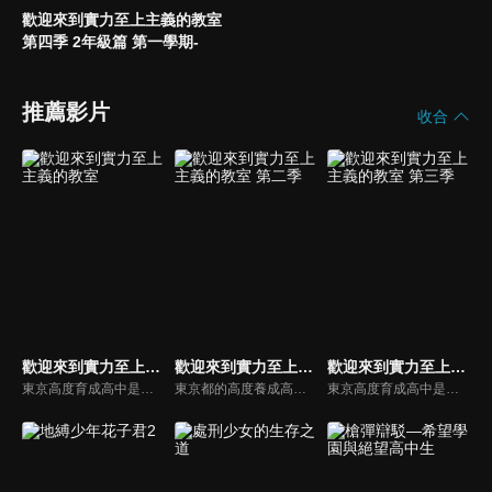
歡迎來到實力至上主義的教室
第四季 2年級篇 第一學期-
推薦影片
收合
歡迎來到實力至上主義的教室
歡迎來到實力至上主義的教室 第二季
歡迎來到實力至上主義的教室 第三季
東京高度育成高中是一所標榜升學率、就業率百分之百的學校。然而作風與實力至上主義的招牌完全相反，完全放任學生自甘墮落，直到他們發現學校系統機制的真相，而被打入絕望的深淵…！最底層的D班聚集了一堆成績落後的學生，在絕望的困境中，這些少男少女最後找到的答案會是什麼呢？
東京都的高度養成高中，那是一所徹底標榜實力至上，號稱升學率、就業率百分之百的學校。然而，入學被分到1年D班的綾小路清隆，但學校的作風與實力至上主義的招牌完全相反，只發生與十萬圓現金等值的點數給學生，在課業或生活態度上，完全採取放任主義。班上的同學在夢幻般的高中生活中，過著不斷散財、自甘墮落的日子，但是，沒多久就發現學校系統機制的真相，而被打入絕望的深淵……！D班聚集了一堆成績落後的學生，這些少男少女最後找到的答案是什麼呢？是世界的矛盾嗎？還是正當的實力社會？
東京高度育成高中是一所標榜升學率、就業率百分之百的學校。然而作風與實力至上主義的招牌完全相反，完全放任學生自甘墮落，直到他們發現學校系統機制的真相，而被打入絕望的深淵…！最底層的D班聚集了一堆成績落後的學生，在絕望的困境中，這些少男少女最後找到的答案會是什麼呢？