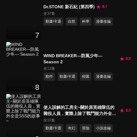
Dr.STONE 新石紀 (第四季)
8.7
全37集
動畫/卡通
自然
科學
漫畫改編
7
WIND BREAKER—防風少年—
8.5
Season 2
全12集
動作
動畫/卡通
校園
漫畫改編
8
使人誤解的工房主~關於原英雄隊伍的
8.5
雜役人員，實際上除了戰鬥能力外全是
SSS的故事~
全12集
動畫/卡通
奇幻
冒險
小說改編