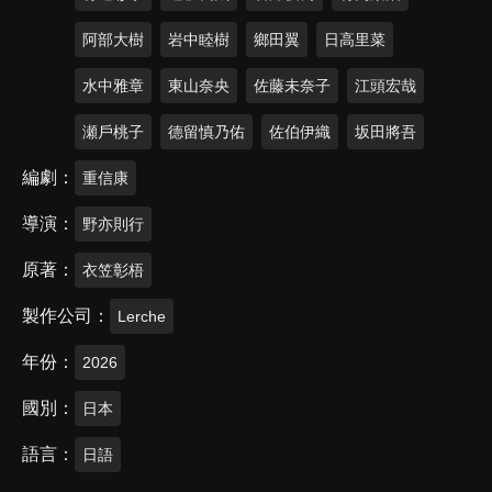
阿部大樹
岩中睦樹
鄉田翼
日高里菜
水中雅章
東山奈央
佐藤未奈子
江頭宏哉
瀬戶桃子
德留慎乃佑
佐伯伊織
坂田將吾
編劇
重信康
導演
野亦則行
原著
衣笠彰梧
製作公司
Lerche
年份
2026
國別
日本
語言
日語