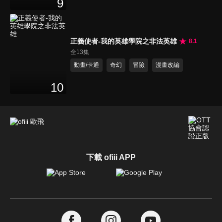
9
正義使者-我的英雄學院之非法英雄
8.1
全13集
動畫/卡通
奇幻
冒險
漫畫改編
10
下載 ofiii APP