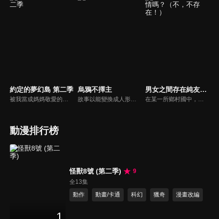
約定的夢幻島 第二季
烏鴉不擇主
男女之間存在純友情嗎？（不，不存在！）
被我當成媽媽敬愛的她，並不是親生母親。跟我一起生活的他們，也不是兄弟姊妹。艾瑪、諾曼、雷三個人住在小小的孤兒院裡，每天都過得很幸福。但是，他們的平凡生活突然在某一天宣告結束。知道真相之後，等著他們的命運將會是…？
故事以能變換成人形的八咫烏為中心展開。他們生活在與人類世界隔絕的山中，這片世界被稱為「山內」，他們過著如同人類般的生活。山內的世界彷彿平安朝重現，由八咫烏之首「金烏」所統治的朝廷管理著百姓。八咫烏們在各地建造寺廟與神社，並信奉開創山內世界的神靈——山神。
在某一所鄉村國中，一對男女向彼此立下永恆友情的誓言。朝著同一個夢想前進，成為命運共同體的兩人之間 —— 關係並沒有任何特別的發展，就這麼度過了兩年的歲月……！至今都還沒談過初戀的High咖女子 —— 犬塚日葵，以及熱愛花卉的植物男子 —— 夏目悠宇，就算升上高中二年級，還是一樣在只有兩人的園藝社中，平和地當著摯友。然而這時，悠宇跟初戀對象重逢，使得兩人之間的關係開始失控？究竟「已經懂得戀慕之心」的日葵，能不能擺脫「理想摯友」的身分呢？
動漫排行榜
怪獸8號 (第二季)
9
全13集
動作
動畫/卡通
科幻
獵奇
漫畫改編
1