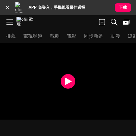
APP 免登入，手機觀看最佳選擇
下載
推薦
電視頻道
戲劇
電影
同步新番
動漫
短