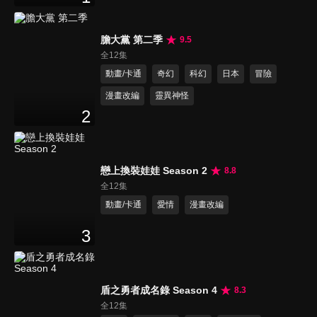
膽大黨 第二季
9.5
全12集
動畫/卡通
奇幻
科幻
日本
冒險
漫畫改編
靈異神怪
2
戀上換裝娃娃 Season 2
8.8
全12集
動畫/卡通
愛情
漫畫改編
3
盾之勇者成名錄 Season 4
8.3
全12集