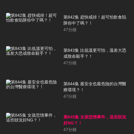
第842集 趕快戒掉！超可怕飲食陷
阱你中了嗎？！
47
分鐘
第843集 比低溫更可怕，溫差大恐
成致命殺手？！
47
分鐘
第844集 最安全也最危險的台灣醫
療環境？！
47
分鐘
第845集 女孩悲情事件，這些狀況
好NG？！
47
分鐘