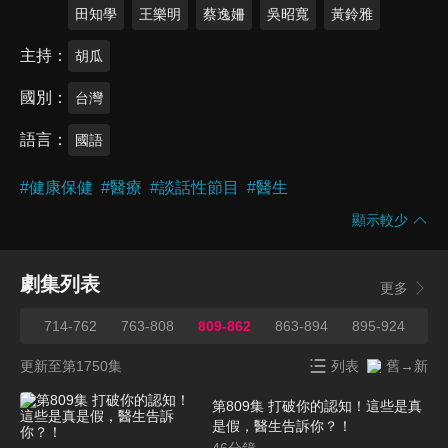
田知學
王樂明
蔡逸姍
吳昭寬
黃鈴雅
主持
胡瓜
國別
台灣
語言
國語
#
健康保健
#
醫療
#
談話性節目
#
醫生
顯示較少
劇集列表
更多
713
714-762
763-808
809-862
863-894
895-924
92
更新至第1750集
列表
舊→新
第809集 打破你的認知！這些是真
是假，醫生告訴你？！
46
分鐘