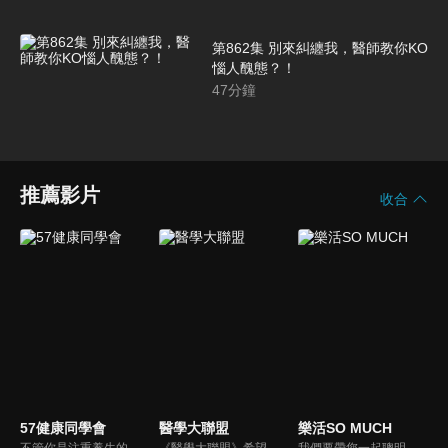
第862集 別來糾纏我，醫師教你KO
惱人醜態？！
47
分鐘
推薦影片
收合
57健康同學會
醫學大聯盟
樂活SO MUCH
不管你是注重養生的四、五年級，還是邁入熟男熟女的六年級生，或是充滿活力的七年級生，主播隋安德、許晶晶和醫藥記者及健康專家，要告訴大家自己的身體密碼，讓你健康滿分！
《醫學大聯盟》希望打造一個知性趣味的平台，讓觀眾在輕鬆間了解正確的健康資訊，幫助自己和家人打造更健康的生活習慣。
我們要帶您一起聰明快樂過生活！由聰明生活家張雅芳主持的健康休閒資訊類節目，主題式介紹探討各種飲食、保健、醫學、休閒、民生、環保等，各種國人關心的樂活新訊，讓觀眾朋友一同感受快樂、用心過生活，其實就是那麼的簡單。