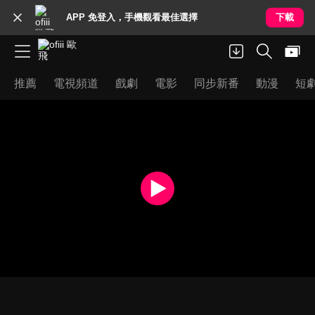
APP 免登入，手機觀看最佳選擇
下載
推薦
電視頻道
戲劇
電影
同步新番
動漫
短