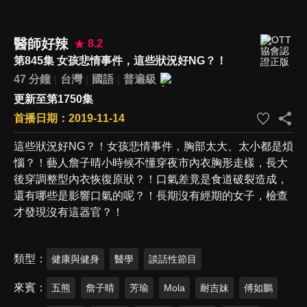
醫師好辣
8.2
第845集 女孩悲情事件，這些狀況好NG？！
47 分鐘
台灣
國語
普遍級
更新至第1750集
首播日期：2019-11-14
這些狀況好NG？！女孩悲情事件，胸部太大、太小都是煩
惱？！藝人詹子晴小時候不懂穿夜市內衣胸形走樣，長大
後穿調整型內衣恢復原狀？！口氣差竟是食道破裂造成，
還有哪些是影響口氣的呢？！長期沒有經期的女子，檢查
才發現沒有這器官？！
類型
健康與健身
醫學
談話性節目
來賓
五熊
詹子晴
芳瑜
Mola
耐吉妹
傅如鵬