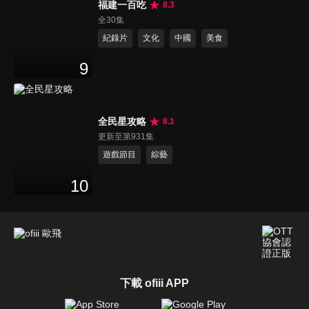
福建一百吃
8.3
全30集
紀錄片
文化
中國
美食
9
全民星攻略
8.1
更新至第931集
遊戲節目
綜藝
10
下載 ofiii APP