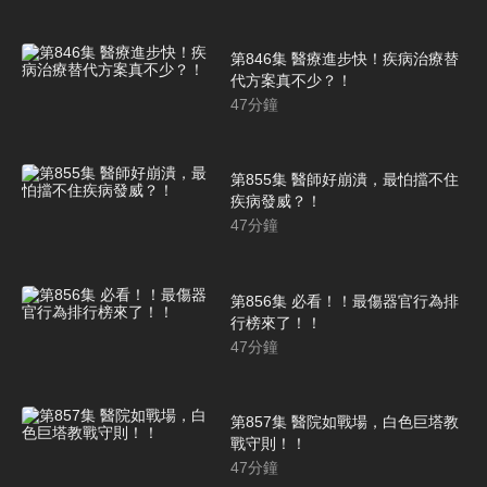
第846集 醫療進步快！疾病治療替
代方案真不少？！
47
分鐘
第855集 醫師好崩潰，最怕擋不住
疾病發威？！
47
分鐘
第856集 必看！！最傷器官行為排
行榜來了！！
47
分鐘
第857集 醫院如戰場，白色巨塔教
戰守則！！
47
分鐘