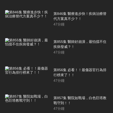
第846集 醫療進步快！疾病治療替
代方案真不少？！
47
分鐘
第855集 醫師好崩潰，最怕擋不住
疾病發威？！
47
分鐘
第856集 必看！！最傷器官行為排
行榜來了！！
47
分鐘
第857集 醫院如戰場，白色巨塔教
戰守則！！
47
分鐘