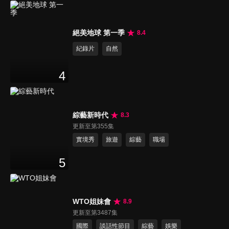
絕美地球 第一季
8.4
紀錄片
自然
4
綜藝新時代
8.3
更新至第355集
實境秀
旅遊
綜藝
職場
5
WTO姐妹會
8.9
更新至第3487集
國際
談話性節目
綜藝
娛樂