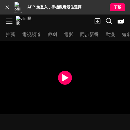
APP 免登入，手機觀看最佳選擇
下載
推薦
電視頻道
戲劇
電影
同步新番
動漫
短