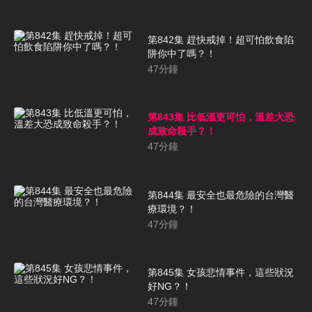
第842集 趕快戒掉！超可怕飲食陷
阱你中了嗎？！
47
分鐘
第843集 比低溫更可怕，溫差大恐
成致命殺手？！
47
分鐘
第844集 最安全也最危險的台灣醫
療環境？！
47
分鐘
第845集 女孩悲情事件，這些狀況
好NG？！
47
分鐘