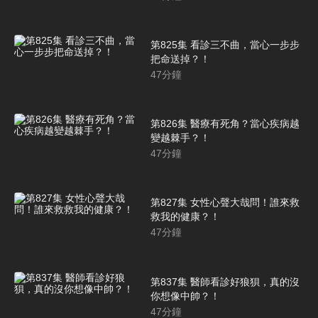
第825集 看診三不曲，當心一步步
把命送掉？！
47
分鐘
第826集 醫療有死角？當心疾病越
變越棘手？！
47
分鐘
第827集 女性心聲大哉問！誰來救
救我的健康？！
47
分鐘
第837集 醫師看診好狼狽，真的沒
你想像中帥？！
47
分鐘