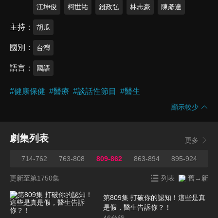
江坤俊
柯世祐
錢政弘
林志豪
陳彥達
主持
胡瓜
國別
台灣
語言
國語
#
健康保健
#
醫療
#
談話性節目
#
醫生
顯示較少
劇集列表
更多
713
714-762
763-808
809-862
863-894
895-924
92
更新至第1750集
列表
舊→新
第809集 打破你的認知！這些是真
是假，醫生告訴你？！
46
分鐘