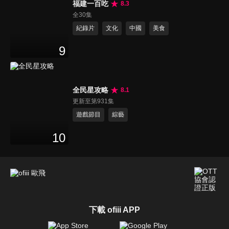
福建一百吃
8.3
全30集
紀錄片
文化
中國
美食
9
全民星攻略
8.1
更新至第931集
遊戲節目
綜藝
10
下載 ofiii APP