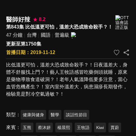
醫師好辣
8.2
第843集 比低溫更可怕，溫差大恐成致命殺手？！
47 分鐘
台灣
國語
普遍級
更新至第1750集
首播日期：2019-11-12
比低溫更可怕，溫差大恐成致命殺手？！日夜溫差大，身
體不舒服找上門？！藝人王牧語感冒吃藥倒頭就睡，原來
是藥物導致食道破洞？！老年人氣溫降低要多注意，當心
血管危機產生？！室內室外溫差大，病患濕疹長期發作，
檢驗竟是對冷空氣過敏？！
類型
健康與健身
醫學
談話性節目
來賓
五熊
蔡沐妍
楊晨熙
王牧語
Kiwi
賈蔚