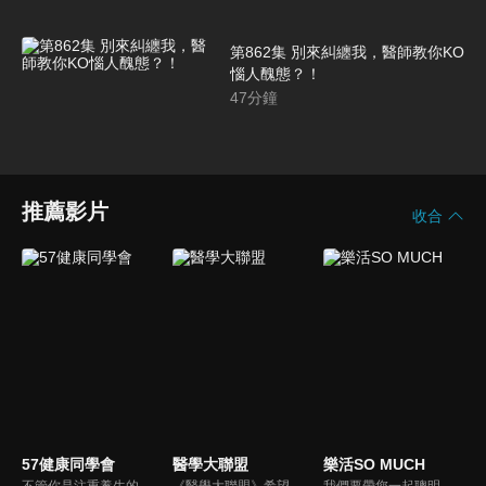
第862集 別來糾纏我，醫師教你KO
惱人醜態？！
47
分鐘
推薦影片
收合
57健康同學會
醫學大聯盟
樂活SO MUCH
不管你是注重養生的四、五年級，還是邁入熟男熟女的六年級生，或是充滿活力的七年級生，主播隋安德、許晶晶和醫藥記者及健康專家，要告訴大家自己的身體密碼，讓你健康滿分！
《醫學大聯盟》希望打造一個知性趣味的平台，讓觀眾在輕鬆間了解正確的健康資訊，幫助自己和家人打造更健康的生活習慣。
我們要帶您一起聰明快樂過生活！由聰明生活家張雅芳主持的健康休閒資訊類節目，主題式介紹探討各種飲食、保健、醫學、休閒、民生、環保等，各種國人關心的樂活新訊，讓觀眾朋友一同感受快樂、用心過生活，其實就是那麼的簡單。