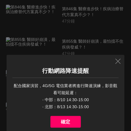
第846集 醫療進步快！疾病治療替
代方案真不少？！
47
分鐘
第855集 醫師好崩潰，最怕擋不住
疾病發威？！
47
分鐘
行動網路降速提醒
第856集 必看！！最傷器官行為排
行榜來了！！
配合國家演習，4G/5G 電信業者將進行降速演練，影音觀
47
分鐘
看可能延遲：

‧ 中部：8/10 14:30-15:00

第857集 醫院如戰場，白色巨塔教
‧ 北部：8/13 14:30-15:00
戰守則！！
47
分鐘
確定