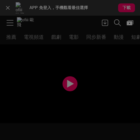
APP 免登入，手機觀看最佳選擇
下載
推薦
電視頻道
戲劇
電影
同步新番
動漫
短