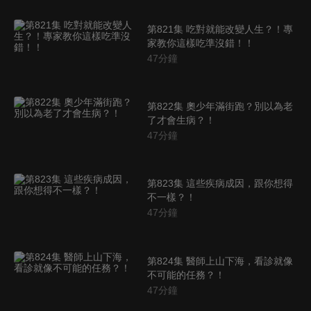
第821集 吃對就能改變人生？！專
家教你這樣吃準沒錯！！
47
分鐘
第822集 奧少年滿街跑？別以為老
了才會生病？！
47
分鐘
第823集 這些疾病成因，跟你想得
不一樣？！
47
分鐘
第824集 醫師上山下海，看診就像
不可能的任務？！
47
分鐘