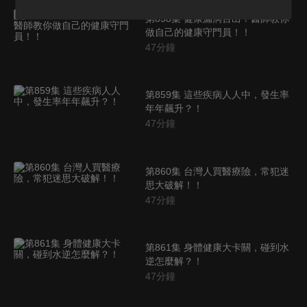
第858集 健康漏洞百出？醫師教你
做自己的健康守門員！！
47
分鐘
第859集 這些疾病人人中，發生率
年年飆升？！
47
分鐘
第860集 台灣人買醫療險，常犯迷
思大破解！！
47
分鐘
第861集 身體健康大卡關，碰到水
逆怎麼解？！
47
分鐘