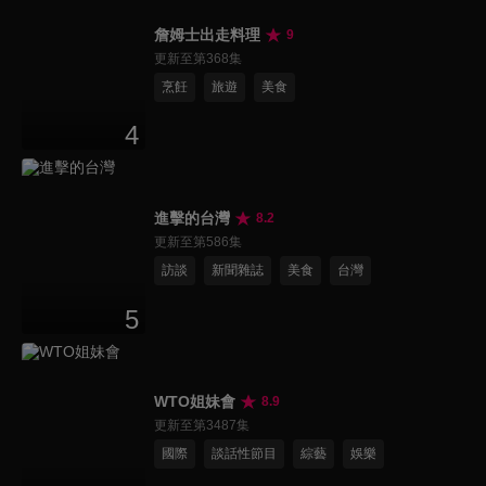
詹姆士出走料理
9
更新至第368集
烹飪
旅遊
美食
4
進擊的台灣
8.2
更新至第586集
訪談
新聞雜誌
美食
台灣
5
WTO姐妹會
8.9
更新至第3487集
國際
談話性節目
綜藝
娛樂