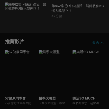
第862集 別來糾纏我，醫師教你KO
惱人醜態？！
47
分鐘
推薦影片
收合
57健康同學會
醫學大聯盟
樂活SO MUCH
不管你是注重養生的四、五年級，還是邁入熟男熟女的六年級生，或是充滿活力的七年級生，主播隋安德、許晶晶和醫藥記者及健康專家，要告訴大家自己的身體密碼，讓你健康滿分！
《醫學大聯盟》希望打造一個知性趣味的平台，讓觀眾在輕鬆間了解正確的健康資訊，幫助自己和家人打造更健康的生活習慣。
我們要帶您一起聰明快樂過生活！由聰明生活家張雅芳主持的健康休閒資訊類節目，主題式介紹探討各種飲食、保健、醫學、休閒、民生、環保等，各種國人關心的樂活新訊，讓觀眾朋友一同感受快樂、用心過生活，其實就是那麼的簡單。