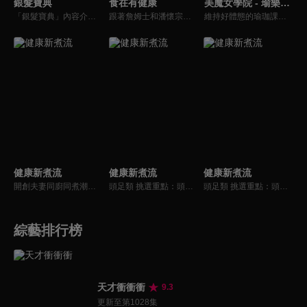
銀髮寶典
食在有健康
美魔女學院 - 瑜樂生活珈
「銀髮寶典」內容介紹銀髮族相關的醫療知識，讓爺爺奶奶們能了解銀髮族常見的疾病、或是身體常遇到的問題，並邀請專業的醫師上節目解答，詳細深入且淺顯易懂的方式講述給各位爺爺奶奶們。為銀髮族的身體健康預防把關，讓爺爺奶奶能有一個樂活的退休生活。
跟著詹姆士和潘懷宗博士就能輕鬆學料理！只是品嚐美食之餘，身體健康也要懂得把關，每集都會傳授生活健康資訊，破除一般飲食迷思，讓大家吃得美味、活得健康！
維持好體態的瑜珈課程，有著豐富的瑜珈姿勢，伸展筋骨舒緩全身疲勞，緊緻肌肉線條，不只能雕塑美美的身材也能夠讓身心靈都暢快健康，跟上我們的腳步一起踏上瑜樂生活珈，輕鬆好上手，快樂享瘦！
健康新煮流
健康新煮流
健康新煮流
開創夫妻同廚同煮潮流的KC夫婦，繼《健康醫食代》後，走出攝影棚，帶大家全台走透透，發掘上帝賞賜的美味食材，內容融合新加坡南洋風和客家純樸味，加上台灣獨特的閩南風情，互相激盪交織出的火花，打造出獨一無二的美食節目。
頭足類 挑選重點：頭足類利用清洗時去除內臟可以降低膽固醇的攝取。挑選雙眼清澈明亮，眼球稍微凸出，肉質結實有彈性為佳。身體具透明感，觸腕或是吸盤一碰到活體就會吸附住便是新鮮的。
頭足類 挑選重點：頭足類利用清洗時去除內臟可以降低膽固醇的攝取。挑選雙眼清澈明亮，眼球稍微凸出，肉質結實有彈性為佳。身體具透明感，觸腕或是吸盤一碰到活體就會吸附住便是新鮮的。
綜藝排行榜
天才衝衝衝
9.3
更新至第1028集