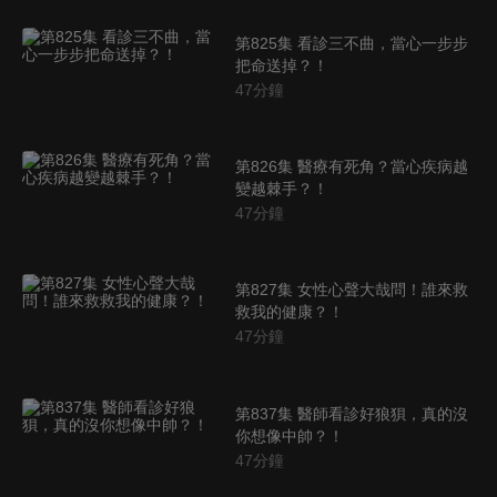
第825集 看診三不曲，當心一步步
把命送掉？！
47
分鐘
第826集 醫療有死角？當心疾病越
變越棘手？！
47
分鐘
第827集 女性心聲大哉問！誰來救
救我的健康？！
47
分鐘
第837集 醫師看診好狼狽，真的沒
你想像中帥？！
47
分鐘