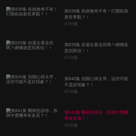
第838集 疾病無奇不有！打開疾病
新世界觀？！
47
分鐘
第839集 你還在看這些嗎？網傳迷
思別再信！！
47
分鐘
第840集 別開心得太早，這些可能
不是好現象？！
47
分鐘
第841集 醫師告訴你，疾病中獎機
率有多高？！
47
分鐘