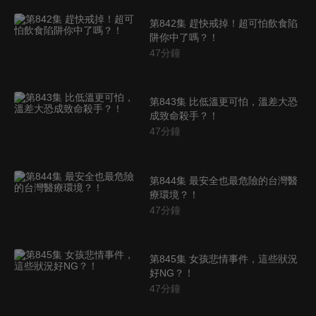
第842集 趕快戒掉！超可怕飲食陷
阱你中了嗎？！
47
分鐘
第843集 比低溫更可怕，溫差大恐
成致命殺手？！
47
分鐘
第844集 最安全也最危險的台灣醫
療環境？！
47
分鐘
第845集 女孩悲情事件，這些狀況
好NG？！
47
分鐘