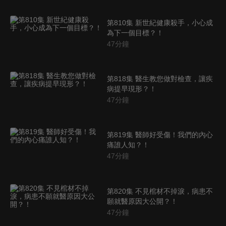
第810集 新世紀健康殺手，小心成
為下一個目標？！
47
分鐘
第818集 醫生教您做對檢查，讓疾
病提早現形？！
47
分鐘
第819集 醫師好受傷！我們的內心
痛誰人知？！
47
分鐘
第820集 不見棺材不掉淚，病患不
願就醫原因大公開？！
47
分鐘