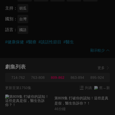
主持
胡瓜
國別
台灣
語言
國語
#
健康保健
#
醫療
#
談話性節目
#
醫生
顯示較少
劇集列表
更多
713
714-762
763-808
809-862
863-894
895-924
92
更新至第1750集
列表
舊→新
第809集 打破你的認知！這些是真
是假，醫生告訴你？！
46
分鐘