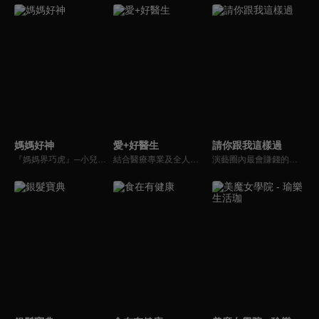
媽媽好神
愛+好醫生
請你跟我這樣過
『媽媽界巧虎』─小兒科醫師黃瑽寧，『國民媽媽』─鍾欣凌，兩人領軍擁有十八般武藝的好神媽媽團，為全台媽媽們發聲，所有育兒新知，家庭秘辛，全家大小健康，都會在《媽媽好神》一一解惑！
結合醫療專業及全人關懷的新型態節目，主持人黃瑽寧醫師親訪家庭，跨領域醫療顧問團全方位檢視，提供最完整、實用和正確的資訊來守護孩子的健康。
演藝圈內最會賺錢的侯昌明，以親身經歷教你理財；採訪經歷豐沛的黃文華，把所見所聞通通報你哉。不論是理財知識、兩性問題、生活資訊，完全貼近市井小民的所需所求，保證讓你生活過更好！