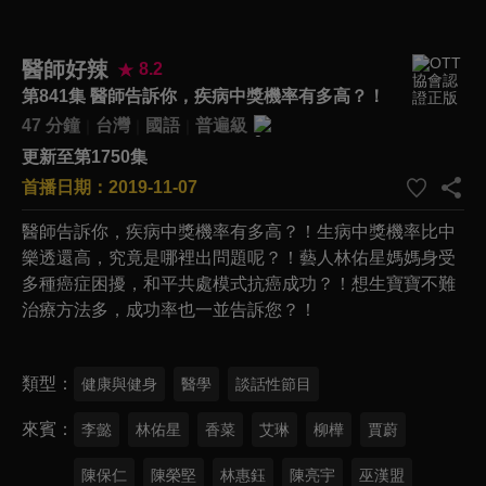
醫師好辣
8.2
第841集 醫師告訴你，疾病中獎機率有多高？！
47 分鐘
台灣
國語
普遍級
更新至第1750集
首播日期：2019-11-07
醫師告訴你，疾病中獎機率有多高？！生病中獎機率比中
樂透還高，究竟是哪裡出問題呢？！藝人林佑星媽媽身受
多種癌症困擾，和平共處模式抗癌成功？！想生寶寶不難
治療方法多，成功率也一並告訴您？！
類型
健康與健身
醫學
談話性節目
來賓
李懿
林佑星
香菜
艾琳
柳樺
賈蔚
陳保仁
陳榮堅
林惠鈺
陳亮宇
巫漢盟