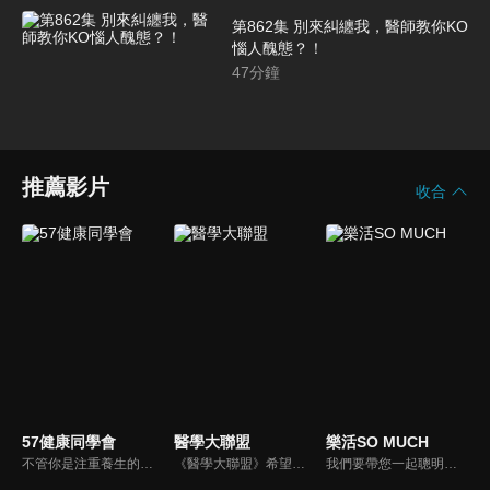
第862集 別來糾纏我，醫師教你KO
惱人醜態？！
47
分鐘
推薦影片
收合
57健康同學會
醫學大聯盟
樂活SO MUCH
不管你是注重養生的四、五年級，還是邁入熟男熟女的六年級生，或是充滿活力的七年級生，主播隋安德、許晶晶和醫藥記者及健康專家，要告訴大家自己的身體密碼，讓你健康滿分！
《醫學大聯盟》希望打造一個知性趣味的平台，讓觀眾在輕鬆間了解正確的健康資訊，幫助自己和家人打造更健康的生活習慣。
我們要帶您一起聰明快樂過生活！由聰明生活家張雅芳主持的健康休閒資訊類節目，主題式介紹探討各種飲食、保健、醫學、休閒、民生、環保等，各種國人關心的樂活新訊，讓觀眾朋友一同感受快樂、用心過生活，其實就是那麼的簡單。