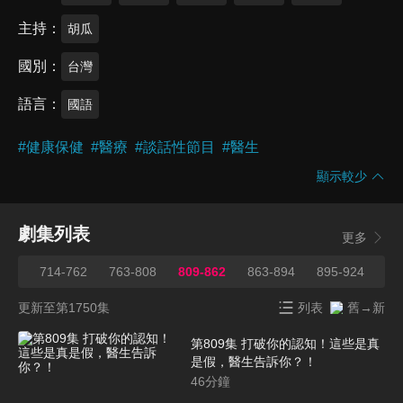
主持
胡瓜
國別
台灣
語言
國語
#
健康保健
#
醫療
#
談話性節目
#
醫生
顯示較少
劇集列表
更多
713
714-762
763-808
809-862
863-894
895-924
92
更新至第1750集
列表
舊→新
第809集 打破你的認知！這些是真
是假，醫生告訴你？！
46
分鐘