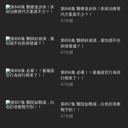
第846集 醫療進步快！疾病治療替
代方案真不少？！
47
分鐘
第855集 醫師好崩潰，最怕擋不住
疾病發威？！
47
分鐘
第856集 必看！！最傷器官行為排
行榜來了！！
47
分鐘
第857集 醫院如戰場，白色巨塔教
戰守則！！
47
分鐘