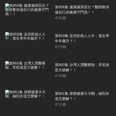
第858集 健康漏洞百出？醫師教你
做自己的健康守門員！！
47
分鐘
第859集 這些疾病人人中，發生率
年年飆升？！
47
分鐘
第860集 台灣人買醫療險，常犯迷
思大破解！！
47
分鐘
第861集 身體健康大卡關，碰到水
逆怎麼解？！
47
分鐘