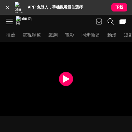
APP 免登入，手機觀看最佳選擇
下載
推薦
電視頻道
戲劇
電影
同步新番
動漫
短