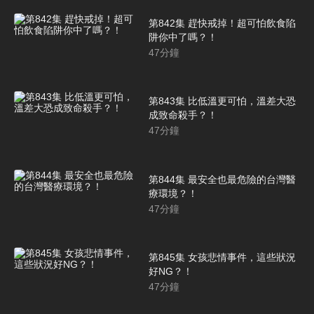
第842集 趕快戒掉！超可怕飲食陷
阱你中了嗎？！
47
分鐘
第843集 比低溫更可怕，溫差大恐
成致命殺手？！
47
分鐘
第844集 最安全也最危險的台灣醫
療環境？！
47
分鐘
第845集 女孩悲情事件，這些狀況
好NG？！
47
分鐘