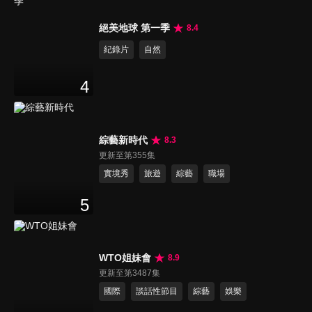
絕美地球 第一季
8.4
紀錄片
自然
4
綜藝新時代
8.3
更新至第355集
實境秀
旅遊
綜藝
職場
5
WTO姐妹會
8.9
更新至第3487集
國際
談話性節目
綜藝
娛樂