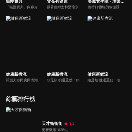
銀髮寶典
食在有健康
美魔女學院 - 瑜樂生活珈
「銀髮寶典」內容介紹銀髮族相關的醫療知識，讓爺爺奶奶們能了解銀髮族常見的疾病、或是身體常遇到的問題，並邀請專業的醫師上節目解答，詳細深入且淺顯易懂的方式講述給各位爺爺奶奶們。為銀髮族的身體健康預防把關，讓爺爺奶奶能有一個樂活的退休生活。
跟著詹姆士和潘懷宗博士就能輕鬆學料理！只是品嚐美食之餘，身體健康也要懂得把關，每集都會傳授生活健康資訊，破除一般飲食迷思，讓大家吃得美味、活得健康！
維持好體態的瑜珈課程，有著豐富的瑜珈姿勢，伸展筋骨舒緩全身疲勞，緊緻肌肉線條，不只能雕塑美美的身材也能夠讓身心靈都暢快健康，跟上我們的腳步一起踏上瑜樂生活珈，輕鬆好上手，快樂享瘦！
健康新煮流
健康新煮流
健康新煮流
開創夫妻同廚同煮潮流的KC夫婦，繼《健康醫食代》後，走出攝影棚，帶大家全台走透透，發掘上帝賞賜的美味食材，內容融合新加坡南洋風和客家純樸味，加上台灣獨特的閩南風情，互相激盪交織出的火花，打造出獨一無二的美食節目。
頭足類 挑選重點：頭足類利用清洗時去除內臟可以降低膽固醇的攝取。挑選雙眼清澈明亮，眼球稍微凸出，肉質結實有彈性為佳。身體具透明感，觸腕或是吸盤一碰到活體就會吸附住便是新鮮的。
頭足類 挑選重點：頭足類利用清洗時去除內臟可以降低膽固醇的攝取。挑選雙眼清澈明亮，眼球稍微凸出，肉質結實有彈性為佳。身體具透明感，觸腕或是吸盤一碰到活體就會吸附住便是新鮮的。
綜藝排行榜
天才衝衝衝
9.3
更新至第1028集