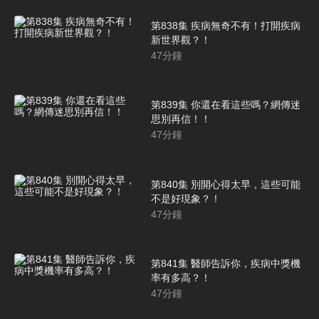
第838集 疾病無奇不有！打開疾病
新世界觀？！
47
分鐘
第839集 你還在看這些嗎？網傳迷
思別再信！！
47
分鐘
第840集 別開心得太早，這些可能
不是好現象？！
47
分鐘
第841集 醫師告訴你，疾病中獎機
率有多高？！
47
分鐘