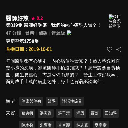
醫師好辣
8.2
第819集 醫師好受傷！我們的內心痛誰人知？！
47 分鐘
台灣
國語
普遍級
更新至第1750集
首播日期：2019-10-01
每個醫生都有心酸史，內心痛傷誰會知？！藝人蔡逸帆直
覺小孩的疾病，卻被醫師揶揄沒知識？！病患說要自費抽
血，醫生要當心，盡是有備而來的？！醫生工作好艱辛，
面對成千上萬的病患之外，身上也背著訴訟案件！
類型
健康與健身
醫學
談話性節目
來賓
蔡逸帆
洪素卿
莊于慧
桐恩
賈蔚
田知學
陳木榮
朱育瑩
黃貞穎
林志豪
夏宇童