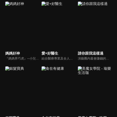
媽媽好神
愛+好醫生
請你跟我這樣過
『媽媽界巧虎』─小兒科醫師黃瑽寧，『國民媽媽』─鍾欣凌，兩人領軍擁有十八般武藝的好神媽媽團，為全台媽媽們發聲，所有育兒新知，家庭秘辛，全家大小健康，都會在《媽媽好神》一一解惑！
結合醫療專業及全人關懷的新型態節目，主持人黃瑽寧醫師親訪家庭，跨領域醫療顧問團全方位檢視，提供最完整、實用和正確的資訊來守護孩子的健康。
演藝圈內最會賺錢的侯昌明，以親身經歷教你理財；採訪經歷豐沛的黃文華，把所見所聞通通報你哉。不論是理財知識、兩性問題、生活資訊，完全貼近市井小民的所需所求，保證讓你生活過更好！