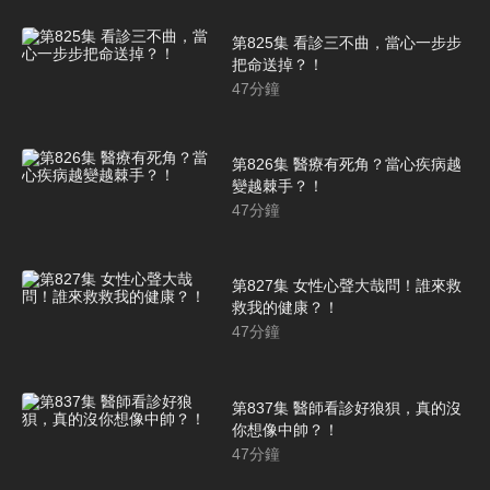
第825集 看診三不曲，當心一步步
把命送掉？！
47
分鐘
第826集 醫療有死角？當心疾病越
變越棘手？！
47
分鐘
第827集 女性心聲大哉問！誰來救
救我的健康？！
47
分鐘
第837集 醫師看診好狼狽，真的沒
你想像中帥？！
47
分鐘