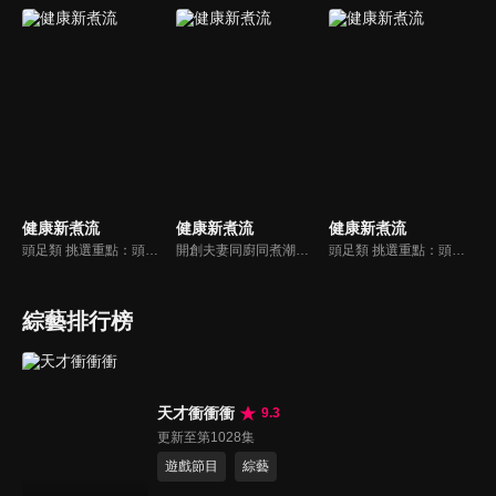
健康新煮流
健康新煮流
健康新煮流
頭足類 挑選重點：頭足類利用清洗時去除內臟可以降低膽固醇的攝取。挑選雙眼清澈明亮，眼球稍微凸出，肉質結實有彈性為佳。身體具透明感，觸腕或是吸盤一碰到活體就會吸附住便是新鮮的。
開創夫妻同廚同煮潮流的KC夫婦，繼《健康醫食代》後，走出攝影棚，帶大家全台走透透，發掘上帝賞賜的美味食材，內容融合新加坡南洋風和客家純樸味，加上台灣獨特的閩南風情，互相激盪交織出的火花，打造出獨一無二的美食節目。
頭足類 挑選重點：頭足類利用清洗時去除內臟可以降低膽固醇的攝取。挑選雙眼清澈明亮，眼球稍微凸出，肉質結實有彈性為佳。身體具透明感，觸腕或是吸盤一碰到活體就會吸附住便是新鮮的。
綜藝排行榜
天才衝衝衝
9.3
更新至第1028集
遊戲節目
綜藝