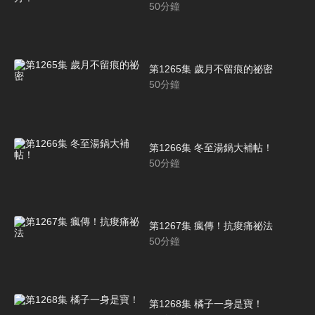
50
分鐘
第1265集 歲月不留痕的祕密
50
分鐘
第1266集 冬至湯鍋大補帖！
50
分鐘
第1267集 瘋傳！抗痠痛祕法
50
分鐘
第1268集 橘子一身是寶！