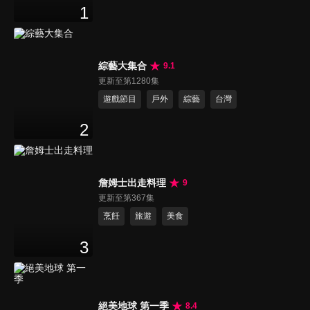
1
綜藝大集合
9.1
更新至第1280集
遊戲節目
戶外
綜藝
台灣
2
詹姆士出走料理
9
更新至第367集
烹飪
旅遊
美食
3
絕美地球 第一季
8.4