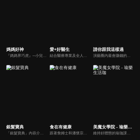
媽媽好神
愛+好醫生
請你跟我這樣過
『媽媽界巧虎』─小兒科醫師黃瑽寧，『國民媽媽』─鍾欣凌，兩人領軍擁有十八般武藝的好神媽媽團，為全台媽媽們發聲，所有育兒新知，家庭秘辛，全家大小健康，都會在《媽媽好神》一一解惑！
結合醫療專業及全人關懷的新型態節目，主持人黃瑽寧醫師親訪家庭，跨領域醫療顧問團全方位檢視，提供最完整、實用和正確的資訊來守護孩子的健康。
演藝圈內最會賺錢的侯昌明，以親身經歷教你理財；採訪經歷豐沛的黃文華，把所見所聞通通報你哉。不論是理財知識、兩性問題、生活資訊，完全貼近市井小民的所需所求，保證讓你生活過更好！
銀髮寶典
食在有健康
美魔女學院 - 瑜樂生活珈
「銀髮寶典」內容介紹銀髮族相關的醫療知識，讓爺爺奶奶們能了解銀髮族常見的疾病、或是身體常遇到的問題，並邀請專業的醫師上節目解答，詳細深入且淺顯易懂的方式講述給各位爺爺奶奶們。為銀髮族的身體健康預防把關，讓爺爺奶奶能有一個樂活的退休生活。
跟著詹姆士和潘懷宗博士就能輕鬆學料理！只是品嚐美食之餘，身體健康也要懂得把關，每集都會傳授生活健康資訊，破除一般飲食迷思，讓大家吃得美味、活得健康！
維持好體態的瑜珈課程，有著豐富的瑜珈姿勢，伸展筋骨舒緩全身疲勞，緊緻肌肉線條，不只能雕塑美美的身材也能夠讓身心靈都暢快健康，跟上我們的腳步一起踏上瑜樂生活珈，輕鬆好上手，快樂享瘦！