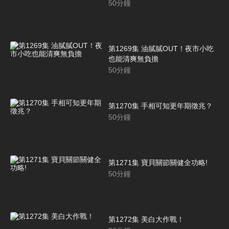
50
分鐘
第1269集 油膩膩OUT！夜市小吃
也能清爽無負擔
50
分鐘
第1270集 手相可知更年期徵兆？
50
分鐘
第1271集 寶貝關節關健全功略!
50
分鐘
第1272集 美白大作戰！