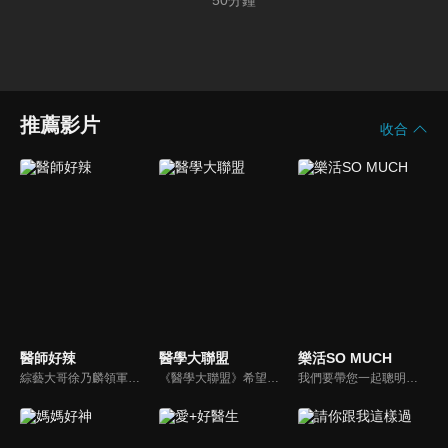
50
分鐘
推薦影片
收合
醫師好辣
醫學大聯盟
樂活SO MUCH
綜藝大哥徐乃麟領軍，率領「好辣軍團」挑戰醫界麻辣話題，對上帥哥美女醫師團，不一樣的白色旋風即將登場！以前不敢說的，現在說給你聽，只要你想聽，我們就敢問！沒有不能聊，就怕不夠辣！絕對讓您耳目一新！打破傳統，跳脫框架！挖掘麻辣秘辛！
《醫學大聯盟》希望打造一個知性趣味的平台，讓觀眾在輕鬆間了解正確的健康資訊，幫助自己和家人打造更健康的生活習慣。
我們要帶您一起聰明快樂過生活！由聰明生活家張雅芳主持的健康休閒資訊類節目，主題式介紹探討各種飲食、保健、醫學、休閒、民生、環保等，各種國人關心的樂活新訊，讓觀眾朋友一同感受快樂、用心過生活，其實就是那麼的簡單。