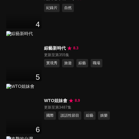
紀錄片
自然
4
綜藝新時代
8.3
更新至第355集
實境秀
旅遊
綜藝
職場
5
WTO姐妹會
8.9
更新至第3487集
國際
談話性節目
綜藝
娛樂
6