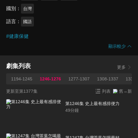
國別
台灣
語言
國語
#
健康保健
顯示較少
劇集列表
更多
1194-1245
1246-1276
1277-1307
1308-1337
1338-
更新至第1377集
列表
舊→新
第1246集 史上最有感排便力
49
分鐘
第1247集 台灣茶葉怎喝最好