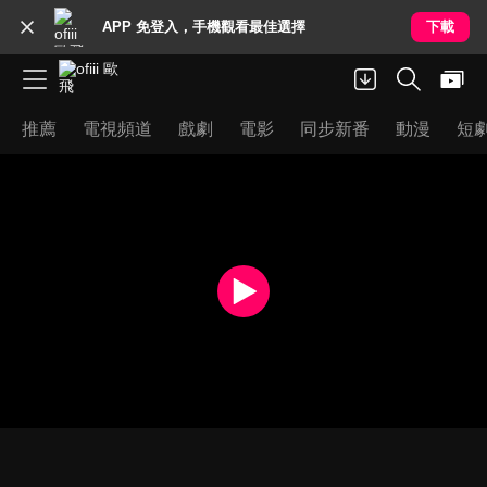
APP 免登入，手機觀看最佳選擇
下載
推薦
電視頻道
戲劇
電影
同步新番
動漫
短