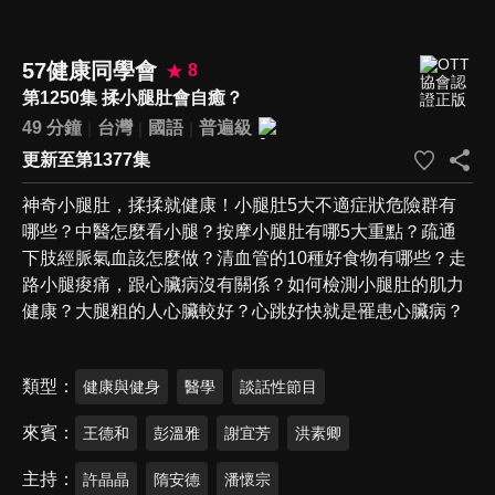
57健康同學會
8
第1250集 揉小腿肚會自癒？
49 分鐘
台灣
國語
普遍級
更新至第1377集
神奇小腿肚，揉揉就健康！小腿肚5大不適症狀危險群有
哪些？中醫怎麼看小腿？按摩小腿肚有哪5大重點？疏通
下肢經脈氣血該怎麼做？清血管的10種好食物有哪些？走
路小腿痠痛，跟心臟病沒有關係？如何檢測小腿肚的肌力
健康？大腿粗的人心臟較好？心跳好快就是罹患心臟病？
類型
健康與健身
醫學
談話性節目
來賓
王德和
彭溫雅
謝宜芳
洪素卿
主持
許晶晶
隋安德
潘懷宗