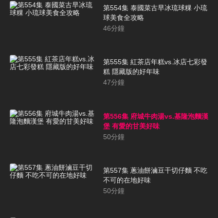
第554集 泰國菜古早冰琉球粿 小琉
球美食全攻略
46
分鐘
第555集 紅茶店年糕vs.冰店七彩發
糕 隱藏版的好年味
47
分鐘
第556集 府城牛肉湯vs.基隆泡麵漢
堡 有愛的甘美好味
50
分鐘
第557集 蔥油餅滷豆干切仔麵 不吃
不可的在地好味
50
分鐘