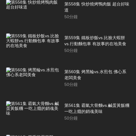
第558集 快炒燒烤鴨肉飯 超台好味
道
50
分鐘
第559集 鐵板炒飯vs.比臉大蝦餅
vs.行動麵包車 有故事的在地美食
50
分鐘
第560集 烤黑輪vs.水煎包 佛心系
老闆美食
50
分鐘
第561集 霸氣大骨麵vs.鹹蛋黃飯糰
一吃上癮的銷魂美味
50
分鐘