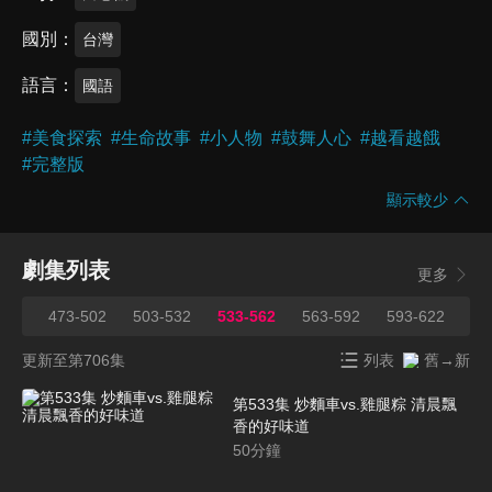
國別
台灣
語言
國語
#
美食探索
#
生命故事
#
小人物
#
鼓舞人心
#
越看越餓
#
完整版
顯示較少
劇集列表
更多
472
473-502
503-532
533-562
563-592
593-622
62
更新至第706集
列表
舊→新
第533集 炒麵車vs.雞腿粽 清晨飄
香的好味道
50
分鐘