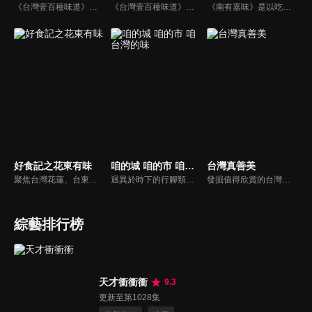
《台灣壹百種味道》以台灣味為主角，透過節目，呈現每一道台灣菜的滋味與廚師的故事。每集主題不只談食材的來源、廚師作法的異同，還有更多藉由一道道美食，看見每一位美食作手，背後所潛藏的人生故事。觀眾跟著節目裡面的故事，了解台灣美食、歷史淵源、多元文化、生活方式以及屬於台灣人的情感。
《台灣壹百種味道》以台灣味為主角，透過節目，呈現每一道台灣菜的滋味與廚師的故事。每集主題不只談食材的來源、廚師作法的異同，還有更多藉由一道道美食，看見每一位美食作手，背後所潛藏的人生故事。觀眾跟著節目裡面的故事，了解台灣美食、歷史淵源、多元文化、生活方式以及屬於台灣人的情感。
《南有嘉味》是以吃為名，用鏡頭記錄南投和嘉義的美食及其背後的故事所打造的又一系列人文紀錄片。每個人都是自己生活的導演，從他們的故事中透露著他們對生活的態度與哲學，我們希望可以通過片子呈現不同職業、不同年齡、不同經歷的人的生活感悟，以此對觀眾有所啟發。
好食記之花東有味
咱的城 咱的市 咱台灣的味
台灣真善美
聚焦台灣花蓮、台東地區（簡稱「花東」）的地域美食文化紀錄片，以「探尋山海滋味，講述人情故事」為核心。影片通過花東地區的特色食材、傳統手工藝和市井煙火，展現台灣東部獨特的自然饋贈與人文精神，傳遞「食物即生活，滋味即人生」的理念。
迥異於時下的行腳類美食節目，從台語文學角度出發，以深度的紀錄片方式，記錄台灣每一道庶民飲食的來龍去脈，不管是賣街頭小吃的阿桑、鄉下辦桌的總鋪師、百年餐廳老闆、街訪鄰舍、小農、職人等，藉由他們娓娓說起擅長或懷念的種種菜色，一道道伴隨著人生回憶的甘苦滋味，也述說出庶民飲食的風貌。
發掘值得欣賞的台灣社會人文自然議題，強調「大地情真，人心意善，自然唯美」；從默默行善或是為環保付出等人物故事、平民創業成功歷程到發掘台灣優美生態等善念議題，用鏡頭紀錄最珍貴的台灣之美。
綜藝排行榜
天才衝衝衝
9.3
更新至第1028集