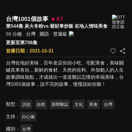
台灣1001個故事
8.7
第544集 炭火冬粉vs.發財車炒飯 在地人情味美食
50 分鐘
台灣
國語
普遍級
更新至第706集
首播日期：2021-10-31
台灣在地好美味，百年老店街頭小吃、宅配美食，美味關
鍵其來有自，新鮮的食材、天然的佐料、外加動人的人生
故事調味妝點，才成就出一道道難以忘懷的幸福美味，台
灣1001個故事，說不完的故事，慢慢說給你聽！
類型
訪談
自然
新聞雜誌
文化
美食
台灣
主持
白心儀
國別
台灣