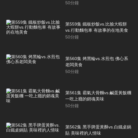
50
分鐘
第559集 鐵板炒飯vs.比臉大蝦餅
vs.行動麵包車 有故事的在地美食
50
分鐘
第560集 烤黑輪vs.水煎包 佛心系
老闆美食
50
分鐘
第561集 霸氣大骨麵vs.鹹蛋黃飯糰
一吃上癮的銷魂美味
50
分鐘
第562集 黑手牌蛋黃酥vs.白鐵桌鍋
貼 美味裡的人情味