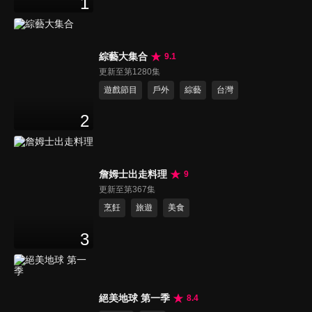
1
綜藝大集合
9.1
更新至第1280集
遊戲節目
戶外
綜藝
台灣
2
詹姆士出走料理
9
更新至第367集
烹飪
旅遊
美食
3
絕美地球 第一季
8.4