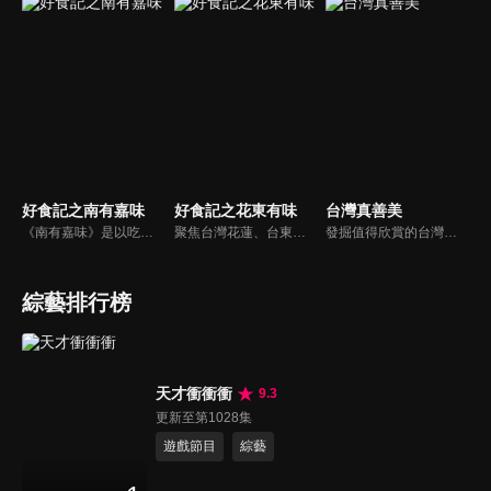
好食記之南有嘉味
好食記之花東有味
台灣真善美
《南有嘉味》是以吃為名，用鏡頭記錄南投和嘉義的美食及其背後的故事所打造的又一系列人文紀錄片。每個人都是自己生活的導演，從他們的故事中透露著他們對生活的態度與哲學，我們希望可以通過片子呈現不同職業、不同年齡、不同經歷的人的生活感悟，以此對觀眾有所啟發。
聚焦台灣花蓮、台東地區（簡稱「花東」）的地域美食文化紀錄片，以「探尋山海滋味，講述人情故事」為核心。影片通過花東地區的特色食材、傳統手工藝和市井煙火，展現台灣東部獨特的自然饋贈與人文精神，傳遞「食物即生活，滋味即人生」的理念。
發掘值得欣賞的台灣社會人文自然議題，強調「大地情真，人心意善，自然唯美」；從默默行善或是為環保付出等人物故事、平民創業成功歷程到發掘台灣優美生態等善念議題，用鏡頭紀錄最珍貴的台灣之美。
綜藝排行榜
天才衝衝衝
9.3
更新至第1028集
遊戲節目
綜藝