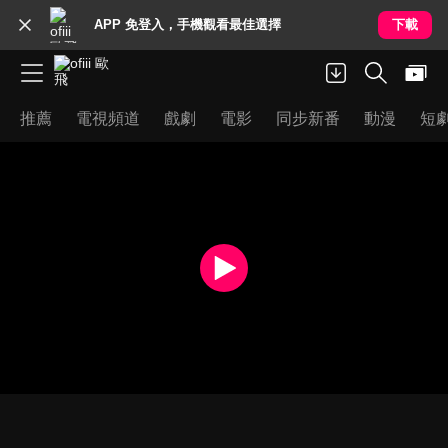
APP 免登入，手機觀看最佳選擇
下載
推薦
電視頻道
戲劇
電影
同步新番
動漫
短