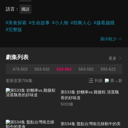
語言
國語
#
美食探索
#
生命故事
#
小人物
#
鼓舞人心
#
越看越餓
#
完整版
顯示較少
劇集列表
更多
472
473-502
503-532
533-562
563-592
593-622
62
更新至第706集
列表
舊→新
第533集 炒麵車vs.雞腿粽 清晨飄
香的好味道
50
分鐘
第534集 盤點台灣南北移動中的美