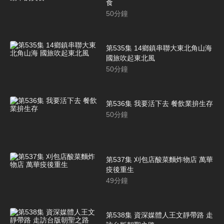
食
50
分鐘
第535集 14鄉鎮串聯大東北角山海
國旅吹起東北風
50
分鐘
第536集 我要活下去 餐飲業拚生存
50
分鐘
第537集 刈包店酸菜麵炸物店 萬華
疫後重生
49
分鐘
第538集 資深媒體人王文靜帶路 走