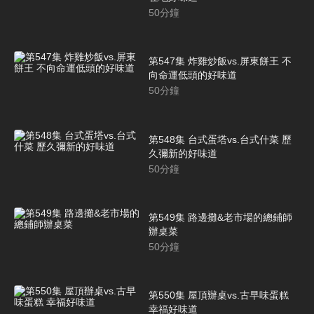
50
分鐘
第547集 炸雞炒飯vs.屏東餅王 不
向命運低頭的好味道
50
分鐘
第548集 台式蛋塔vs.台式什菜 歷
久彌新的好味道
50
分鐘
第549集 路邊攤&老市場的總鋪師
辦桌菜
50
分鐘
第550集 屋頂辦桌vs.古早味蛋糕
幸福好味道