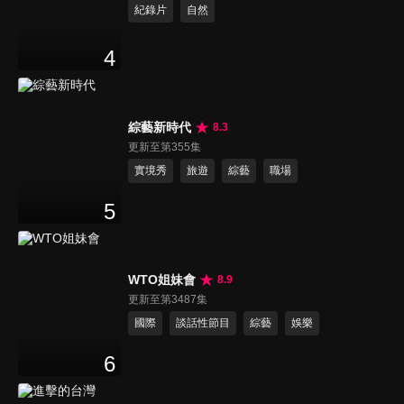
紀錄片
自然
4
綜藝新時代
8.3
更新至第355集
實境秀
旅遊
綜藝
職場
5
WTO姐妹會
8.9
更新至第3487集
國際
談話性節目
綜藝
娛樂
6