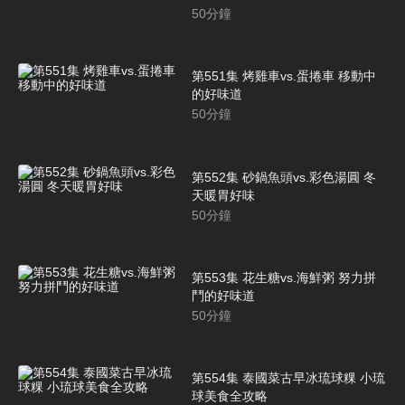
50
分鐘
第551集 烤雞車vs.蛋捲車 移動中
的好味道
50
分鐘
第552集 砂鍋魚頭vs.彩色湯圓 冬
天暖胃好味
50
分鐘
第553集 花生糖vs.海鮮粥 努力拼
鬥的好味道
50
分鐘
第554集 泰國菜古早冰琉球粿 小琉
球美食全攻略