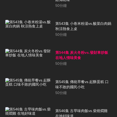
50
分鐘
第543集 小卷米粉湯vs.酸菜白肉鍋
秋涼熱食上桌
50
分鐘
第544集 炭火冬粉vs.發財車炒飯
在地人情味美食
50
分鐘
第545集 傳統早餐vs.起酥蛋糕 口
味不敗的國民小吃
50
分鐘
第546集 古早味肉飯vs.柴燒燜雞
在地好味道