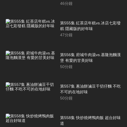
46
分鐘
第555集 紅茶店年糕vs.冰店七彩發
糕 隱藏版的好年味
47
分鐘
第556集 府城牛肉湯vs.基隆泡麵漢
堡 有愛的甘美好味
50
分鐘
第557集 蔥油餅滷豆干切仔麵 不吃
不可的在地好味
50
分鐘
第558集 快炒燒烤鴨肉飯 超台好味
道