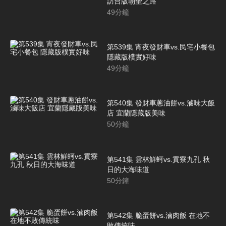
訪台版朝聖之路
49
分鐘
第539集 宵夜發財車vs.民宅小餐包
隱藏版樸實好味
49
分鐘
第540集 發財車蔥油餅vs.滷味大飯
店 宜蘭隱藏版美味
50
分鐘
第541集 雲林鮮蚵vs.貢寮九孔 秋
日的大海味道
50
分鐘
第542集 脆蛋餅vs.滷肉飯 在地不
敗傳統味