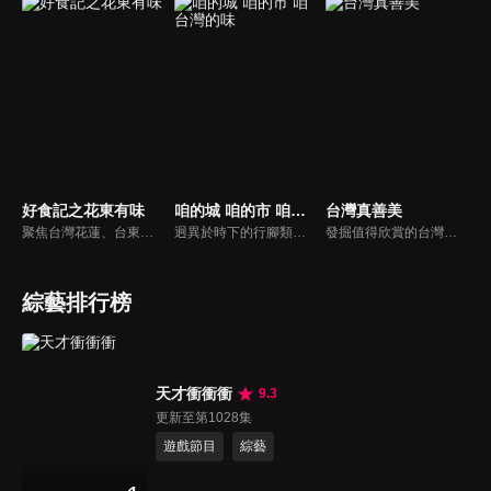
好食記之花東有味
咱的城 咱的市 咱台灣的味
台灣真善美
聚焦台灣花蓮、台東地區（簡稱「花東」）的地域美食文化紀錄片，以「探尋山海滋味，講述人情故事」為核心。影片通過花東地區的特色食材、傳統手工藝和市井煙火，展現台灣東部獨特的自然饋贈與人文精神，傳遞「食物即生活，滋味即人生」的理念。
迥異於時下的行腳類美食節目，從台語文學角度出發，以深度的紀錄片方式，記錄台灣每一道庶民飲食的來龍去脈，不管是賣街頭小吃的阿桑、鄉下辦桌的總鋪師、百年餐廳老闆、街訪鄰舍、小農、職人等，藉由他們娓娓說起擅長或懷念的種種菜色，一道道伴隨著人生回憶的甘苦滋味，也述說出庶民飲食的風貌。
發掘值得欣賞的台灣社會人文自然議題，強調「大地情真，人心意善，自然唯美」；從默默行善或是為環保付出等人物故事、平民創業成功歷程到發掘台灣優美生態等善念議題，用鏡頭紀錄最珍貴的台灣之美。
綜藝排行榜
天才衝衝衝
9.3
更新至第1028集
遊戲節目
綜藝