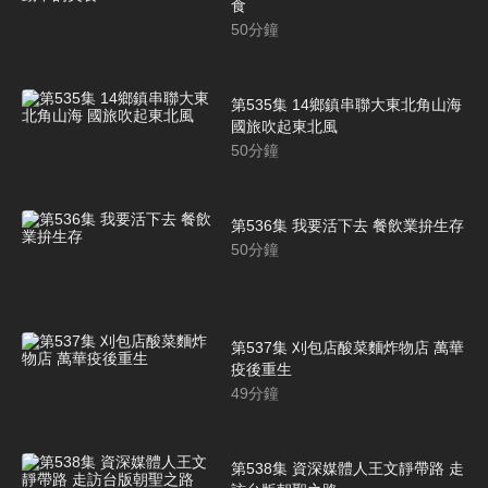
食
50
分鐘
第535集 14鄉鎮串聯大東北角山海
國旅吹起東北風
50
分鐘
第536集 我要活下去 餐飲業拚生存
50
分鐘
第537集 刈包店酸菜麵炸物店 萬華
疫後重生
49
分鐘
第538集 資深媒體人王文靜帶路 走