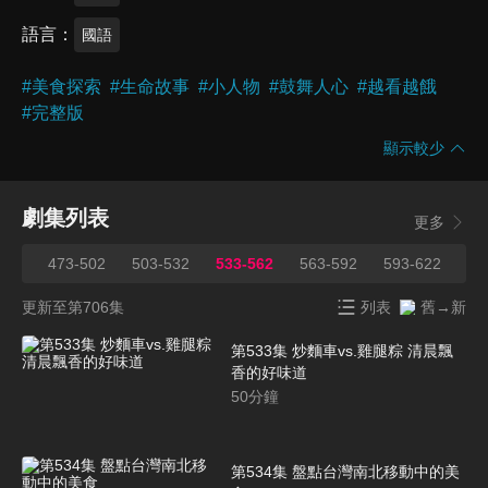
語言
國語
#
美食探索
#
生命故事
#
小人物
#
鼓舞人心
#
越看越餓
#
完整版
顯示較少
劇集列表
更多
472
473-502
503-532
533-562
563-592
593-622
62
更新至第706集
列表
舊→新
第533集 炒麵車vs.雞腿粽 清晨飄
香的好味道
50
分鐘
第534集 盤點台灣南北移動中的美