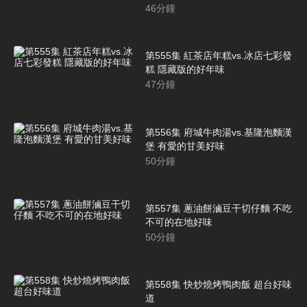
46
分鐘
第555集 紅茶店年糕vs.冰店七彩發
糕 隱藏版的好年味
47
分鐘
第556集 府城牛肉湯vs.基隆泡麵漢
堡 有愛的甘美好味
50
分鐘
第557集 蔥油餅滷豆干切仔麵 不吃
不可的在地好味
50
分鐘
第558集 快炒燒烤鴨肉飯 超台好味
道