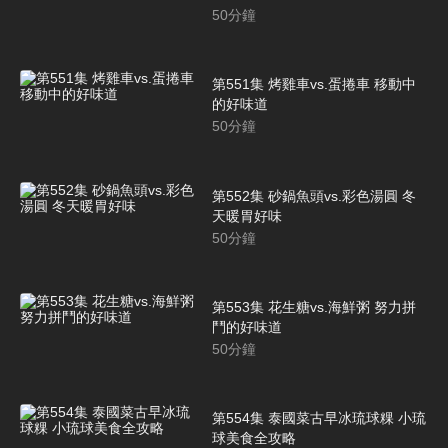
50
分鐘
第551集 烤雞車vs.蛋捲車 移動中
的好味道
50
分鐘
第552集 砂鍋魚頭vs.彩色湯圓 冬
天暖胃好味
50
分鐘
第553集 花生糖vs.海鮮粥 努力拼
鬥的好味道
50
分鐘
第554集 泰國菜古早冰琉球粿 小琉
球美食全攻略