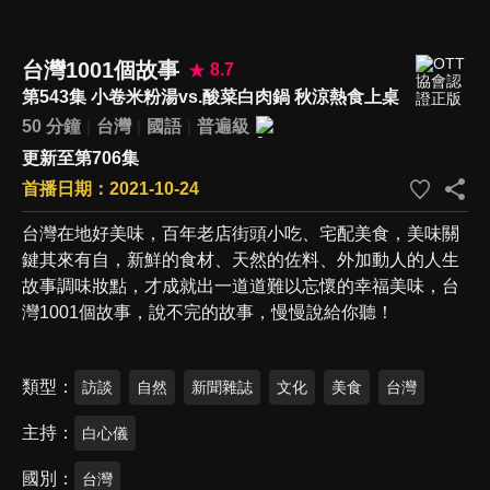
台灣1001個故事
8.7
第543集 小卷米粉湯vs.酸菜白肉鍋 秋涼熱食上桌
50 分鐘
台灣
國語
普遍級
更新至第706集
首播日期：2021-10-24
台灣在地好美味，百年老店街頭小吃、宅配美食，美味關
鍵其來有自，新鮮的食材、天然的佐料、外加動人的人生
故事調味妝點，才成就出一道道難以忘懷的幸福美味，台
灣1001個故事，說不完的故事，慢慢說給你聽！
類型
訪談
自然
新聞雜誌
文化
美食
台灣
主持
白心儀
國別
台灣