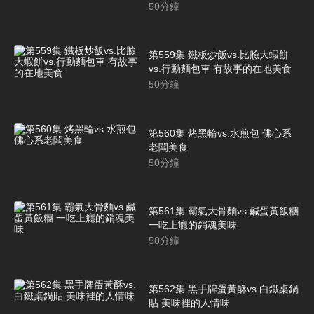
50
分鐘
第559集 鐵板炒飯vs.比臉大蝦餅
vs.行動麵包車 有故事的在地美食
50
分鐘
第560集 烤黑輪vs.水煎包 佛心系
老闆美食
50
分鐘
第561集 霸氣大骨麵vs.鹹蛋黃飯糰
一吃上癮的銷魂美味
50
分鐘
第562集 黑手牌蛋黃酥vs.白鐵桌鍋
貼 美味裡的人情味