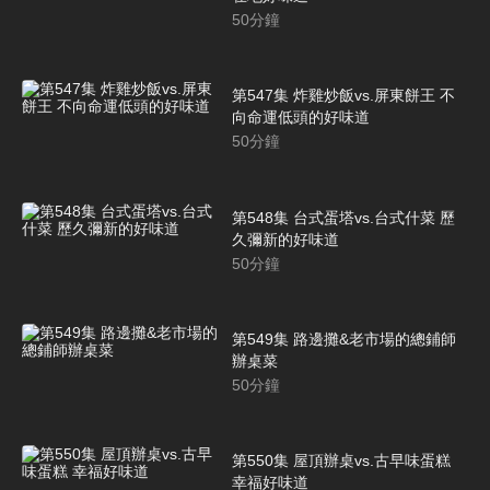
50
分鐘
第547集 炸雞炒飯vs.屏東餅王 不
向命運低頭的好味道
50
分鐘
第548集 台式蛋塔vs.台式什菜 歷
久彌新的好味道
50
分鐘
第549集 路邊攤&老市場的總鋪師
辦桌菜
50
分鐘
第550集 屋頂辦桌vs.古早味蛋糕
幸福好味道