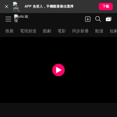
APP 免登入，手機觀看最佳選擇
下載
推薦
電視頻道
戲劇
電影
同步新番
動漫
短