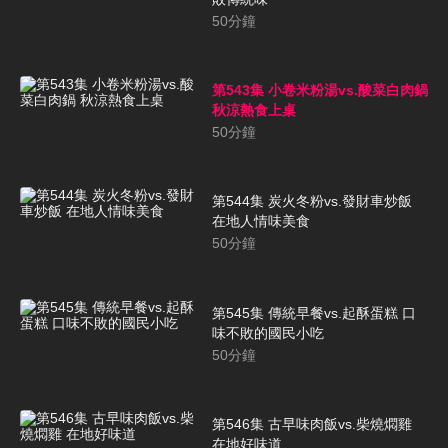
50
分鐘
第543集 小卷米粉湯vs.酸菜白肉鍋
秋涼熱食上桌
50
分鐘
第544集 炭火冬粉vs.發財車炒飯
在地人情味美食
50
分鐘
第545集 傳統早餐vs.起酥蛋糕 口
味不敗的國民小吃
50
分鐘
第546集 古早味肉飯vs.柴燒燜雞
在地好味道