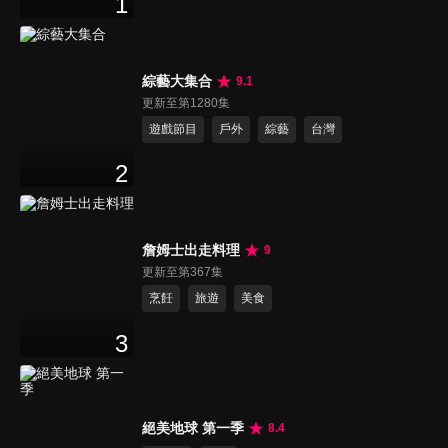
1
綜藝大集合
9.1
更新至第1280集
遊戲節目
戶外
綜藝
台灣
2
詹姆士出走料理
9
更新至第367集
烹飪
旅遊
美食
3
絕美地球 第一季
8.4