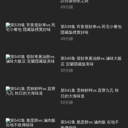
訪台版朝聖之路
49
分鐘
第539集 宵夜發財車vs.民宅小餐包
隱藏版樸實好味
49
分鐘
第540集 發財車蔥油餅vs.滷味大飯
店 宜蘭隱藏版美味
50
分鐘
第541集 雲林鮮蚵vs.貢寮九孔 秋
日的大海味道
50
分鐘
第542集 脆蛋餅vs.滷肉飯 在地不
敗傳統味