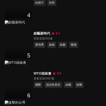
紀錄片
自然
4
綜藝新時代
8.3
更新至第355集
實境秀
旅遊
綜藝
職場
5
WTO姐妹會
8.9
更新至第3487集
國際
談話性節目
綜藝
娛樂
6