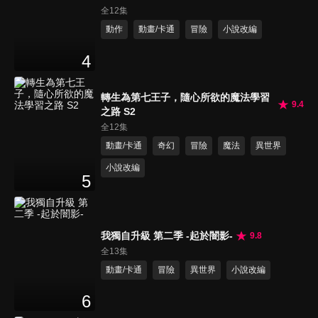
全12集
動作
動畫/卡通
冒險
小說改編
4
轉生為第七王子，隨心所欲的魔法學習
9.4
之路 S2
全12集
動畫/卡通
奇幻
冒險
魔法
異世界
小說改編
5
我獨自升級 第二季 -起於闇影-
9.8
全13集
動畫/卡通
冒險
異世界
小說改編
6