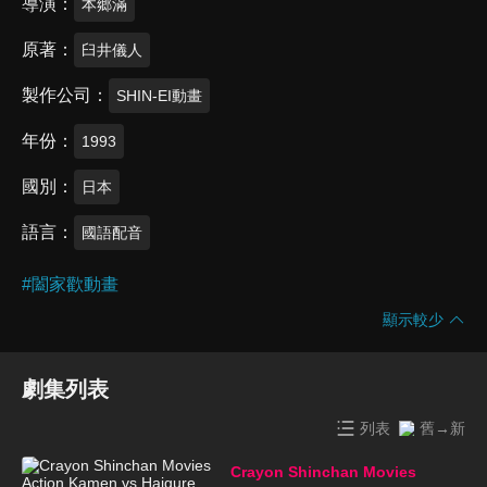
導演
本郷滿
原著
臼井儀人
製作公司
SHIN-EI動畫
年份
1993
國別
日本
語言
國語配音
#
闔家歡動畫
顯示較少
劇集列表
列表
舊→新
Crayon Shinchan Movies