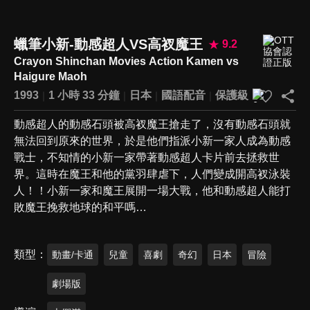
蠟筆小新-動感超人VS高衩魔王
9.2
Crayon Shinchan Movies Action Kamen vs
Haigure Maoh
1993
1 小時 33 分鐘
日本
國語配音
保護級
動感超人的動感石頭被高衩魔王搶走了，沒有動感石頭就
無法回到原來的世界，於是他們指派小新一家人成為動感
戰士，不知情的小新一家帶著動感超人卡片前去拯救世
界。這時在魔王和他的黨羽肆虐下，人們變成開高衩泳裝
人！！小新一家和魔王展開一場大戰，他和動感超人能打
敗魔王挽救地球的和平嗎…
類型
動畫/卡通
兒童
喜劇
奇幻
日本
冒險
劇場版