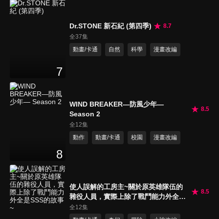
Dr.STONE 新石紀 (第四季)
8.7
全37集
動畫/卡通
自然
科學
漫畫改編
7
WIND BREAKER—防風少年—
8.5
Season 2
全12集
動作
動畫/卡通
校園
漫畫改編
8
使人誤解的工房主~關於原英雄隊伍的
8.5
雜役人員，實際上除了戰鬥能力外全是
SSS的故事~
全12集