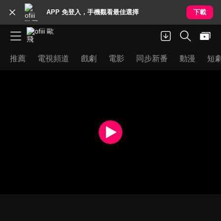
APP 免登入，手機觀看最佳選擇
下載
推薦
電視頻道
戲劇
電影
同步新番
動漫
短