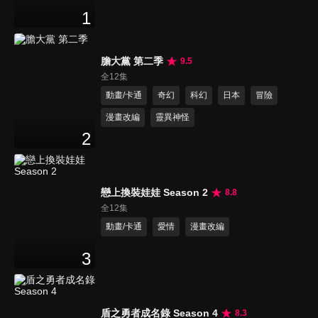
1
膽大黨 第二季
9.5
全12集
動畫/卡通
奇幻
科幻
日本
冒險
漫畫改編
靈異神怪
2
戀上換裝娃娃 Season 2
8.8
全12集
動畫/卡通
愛情
漫畫改編
3
盾之勇者成名錄 Season 4
8.3