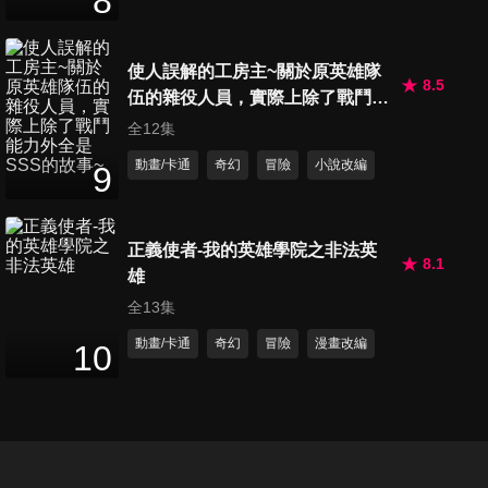
8
使人誤解的工房主~關於原英雄隊
8.5
伍的雜役人員，實際上除了戰鬥能
力外全是SSS的故事~
全12集
動畫/卡通
奇幻
冒險
小說改編
9
正義使者-我的英雄學院之非法英
8.1
雄
全13集
動畫/卡通
奇幻
冒險
漫畫改編
10