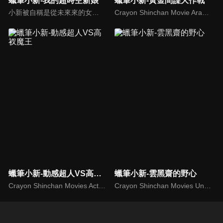
蠟筆小新-我的超時空新娘
蠟筆小新-黃金間諜大作戰
小新被自稱是從未來來的女人帶走了！風間等人為了救出小新，也跟著前往未來。原來在未來地球被巨大隕石群撞上，天空一片黑暗，金有電機的老闆金有增藏於是藉機大賺黑心錢，神祕女子就是他的女兒民子，也是小新未來的未婚妻！長大後的小新，看到世界一片黑暗，決心要讓世界變得更明亮！
Crayon Shinchan Movie Arashi Wo Yobu Ohgon No Spy Daisakusen
蠟筆小新-動感超人VS高衩魔王
蠟筆小新-雲黑齋的野心
Crayon Shinchan Movies Action Kamen vs Haigure Maoh
Crayon Shinchan Movies Unkokusai no Yabou