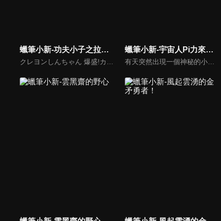
蠟筆小新-功夫小子之拉麵大亂鬥(國)
蠟筆小新-宇宙人Pi力來襲！！(國)
クレヨンしんちゃん 爆盛!カンフーボーイズ ～拉麺大乱～
有天突然出現一個神秘的小小宇宙人「Pi力」，因照射到宇宙人的神秘光線，廣志和美冴竟然變回小朋友的模樣！為了變回大人，萌孩版的野原一家人踏上冒險旅程，小新甚至為了Pi力封印了屁屁，為的就是幫小小宇宙人找到爸爸…