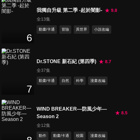
我獨自升級 第二季 -起於闇影-
9.8
全13集
動畫/卡通
冒險
異世界
小說改編
6
Dr.STONE 新石紀 (第四季)
8.7
全37集
動畫/卡通
自然
科學
漫畫改編
7
WIND BREAKER—防風少年—
8.5
Season 2
全12集
動作
動畫/卡通
校園
漫畫改編