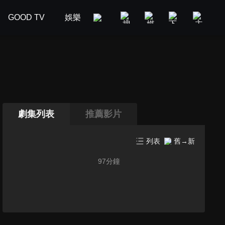
GOOD TV
娛樂
美食旅遊
新聞政論
汽車
劇集列表
推薦影片
列表
舊→新
97
分鐘