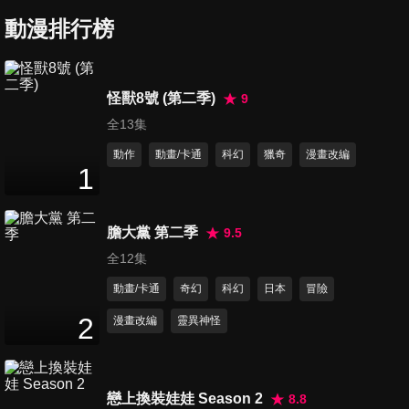
動漫排行榜
怪獸8號 (第二季)
9
全13集
動作
動畫/卡通
科幻
獵奇
漫畫改編
1
膽大黨 第二季
9.5
全12集
動畫/卡通
奇幻
科幻
日本
冒險
2
漫畫改編
靈異神怪
戀上換裝娃娃 Season 2
8.8