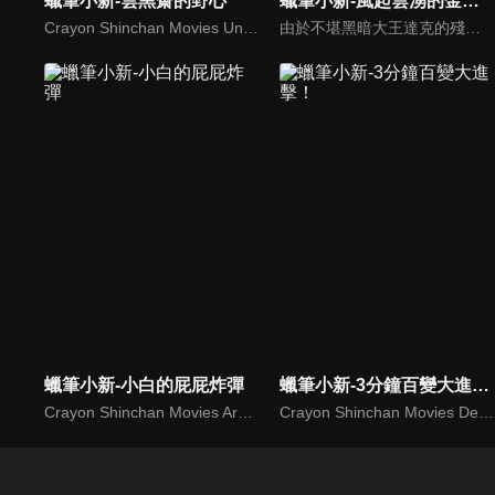
蠟筆小新-雲黑齋的野心
蠟筆小新-風起雲湧的金矛勇者！
Crayon Shinchan Movies Unkokusai no Yabou
由於不堪黑暗大王達克的殘暴支配，黑暗世界頓庫拉伊發生了動亂，傳說中的金矛和銀盾為了尋找能拯救他們的勇者，化身躲藏到地球上來，而這個被選定的勇者就是小新！但不知情的小新在無意間幫助敵人打開聯結頓庫拉伊世界和地球的門扉，使得達克等人能以實體來到地球，恣意將地球變成黑暗世界...
蠟筆小新-小白的屁屁炸彈
蠟筆小新-3分鐘百變大進擊！
Crayon Shinchan Movies Arashi Wo Yobu Utau Ketsudake Bakudan
Crayon Shinchan Movies Densetsu Wo Yobu BuriBuri Sanpun Pokkiri Daishingeki