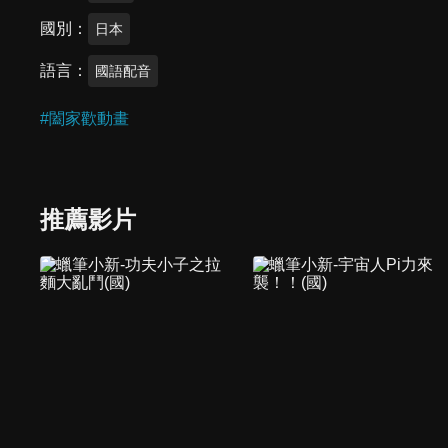
國別
日本
語言
國語配音
#
闔家歡動畫
推薦影片