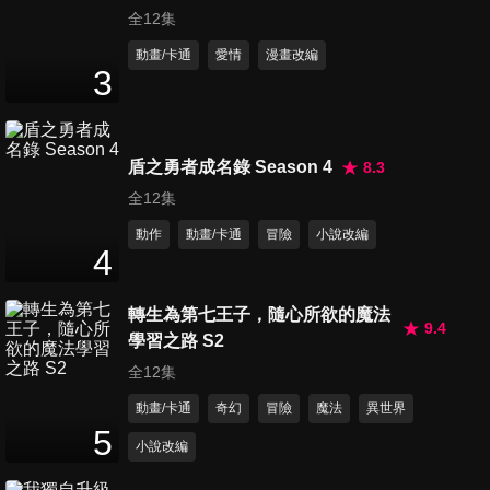
全12集
動畫/卡通
愛情
漫畫改編
3
盾之勇者成名錄 Season 4
8.3
全12集
動作
動畫/卡通
冒險
小說改編
4
轉生為第七王子，隨心所欲的魔法
9.4
學習之路 S2
全12集
動畫/卡通
奇幻
冒險
魔法
異世界
5
小說改編