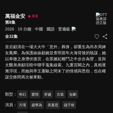
萬福金安
8.6
第8集
2026
18 分鐘
中國
國語
普遍級
全32集
皇后顧清在一場大火中「意外」葬身，卻重生為尚衣局婢
女鳳卿。為保護妹妹顧婉並查明當年火海背後的陰謀，她
以卑微之身潛伏後宮，在眾嬪妃權鬥之中步步為營，並與
太醫弟弟顧玹暗中聯手蒐集線索。九重宮闕之內，真相逐
漸浮現，而她與帝王蕭駱之間未了的情感與恩怨，也在權
謀交鋒間再次被牽動。
類型
奇幻
愛情
穿越
古裝
短劇
演員
方瑾
趙華為
吳曼思
儲子竣