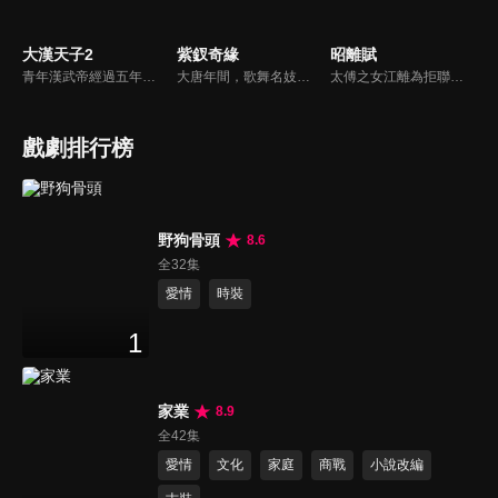
大漢天子2
紫釵奇緣
昭離賦
青年漢武帝經過五年執政，平息後宮勢力、抗拒外患入侵、粉碎政變陰謀，坐穩了皇帝寶座，正是開展雄才大略之時。能臣汲黯受到賞識，並引薦另一位奇才主父偃，漢武帝視其張固再世，委以重任。國力強盛使漢武帝屢屢北伐外族，只是規模巨大的戰爭使漢室逐漸捉襟見肘，諸侯勢力蠢蠢欲動。
大唐年間，歌舞名妓霍小玉、風流俠客納蘭東、書香才子李益和巾幗紅顏盧靖瀾為首的風騷人物，彼此錯綜複雜的命運與感情糾葛。一場指腹為婚的誤會，造成浪漫卻無果的錯點鴛鴦，他們在階級差異與強權壓迫中勇於追求真愛，在宮廷權謀與世俗現實的拉扯中身不由己地被推向命運的叉路...
太傅之女江離為拒聯姻，常和知己阿昭避世聞香閣。在被迫賜婚左將軍後入宮，卻意外得知阿昭是當朝皇帝。從此深陷愛情和皇宮秘事中，二人攜手平叛戰亂，揭露所有陰謀，歷經所有，終解誤解，相守一生。
戲劇排行榜
野狗骨頭
8.6
全32集
愛情
時裝
1
家業
8.9
全42集
愛情
文化
家庭
商戰
小說改編