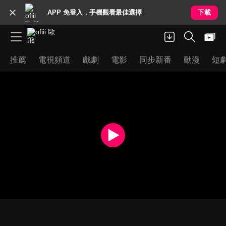
APP 免登入，手機觀看最佳選擇
下載
推薦
電視頻道
戲劇
電影
同步新番
動漫
短