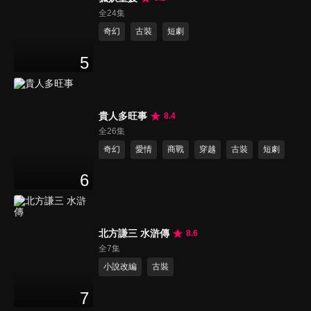
全24集
奇幻
古裝
短劇
5
貴人多旺事
8.4
全26集
奇幻
愛情
商戰
穿越
古裝
短劇
6
北方謙三 水滸傳
8.6
全7集
小說改編
古裝
7