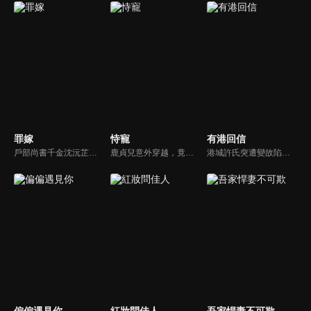
罪嫁
恃寵
有港回信
戶部尚書千金沈沅芷為救青梅顧恒遠甘願頂罪，卻捲入侯府仇怨，嫁給仇人樊星序。情郎背叛、小叔設局、皇族陷害，她步步為營，暗中翻盤，終揭真兇，解開誤會。真假賀薇蘭現身，掀起最後風暴。
鹿貞兒意外穿越，竟成了大業國即將被迫殉葬的悲慘妃子。在生死關頭，她驚覺眼前的傀儡皇帝蕭聞璟竟是來自現代的同鄉。面對宮廷中險象叢生的權力博弈與既定的死亡命運，鹿貞兒拒不服輸，誓要與蕭聞璟聯手逆天改命。然而，正當兩人步步反擊之際，鹿貞兒卻意外發現蕭聞璟背後竟隱藏著更深層的秘密...
港城許氏突遭變故陷入絕境，養女許晚信求助婚約對象沈灝，反被沈家父子要脅。緊急關頭，沈家小叔沈顧以沈氏大股東身份歸來，並與許晚信簽訂契約婚姻助其應對危機，許家爺爺在看到許晚信和沈顧後，驚覺二人酷似當年的救國情侶林書意與沈故，在他們的相互扶持中，前世未盡的緣分也被緩緩揭開的故事。