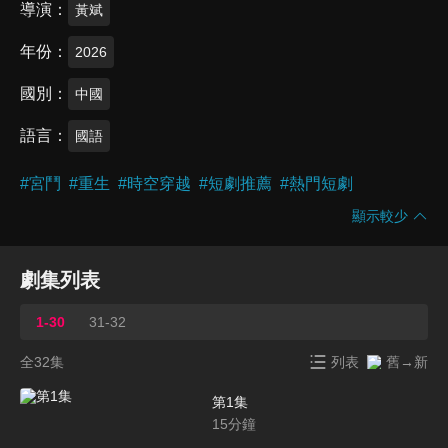
導演
黃斌
年份
2026
國別
中國
語言
國語
#
宮鬥
#
重生
#
時空穿越
#
短劇推薦
#
熱門短劇
顯示較少
劇集列表
1-30
31-32
全32集
列表
舊→新
第1集
15
分鐘