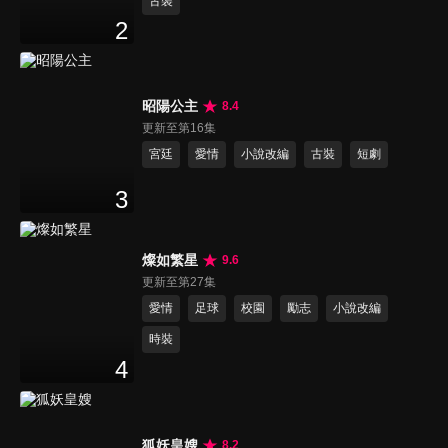
古裝
2
昭陽公主
8.4
更新至第16集
宮廷
愛情
小說改編
古裝
短劇
3
燦如繁星
9.6
更新至第27集
愛情
足球
校園
勵志
小說改編
時裝
4
狐妖皇嫂
8.2