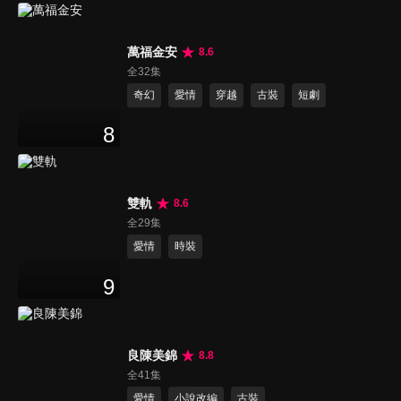
萬福金安
8.6
全32集
奇幻
愛情
穿越
古裝
短劇
8
雙軌
8.6
全29集
愛情
時裝
9
良陳美錦
8.8
全41集
愛情
小說改編
古裝