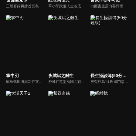
偏偏遇見你
紅妝問佳人
吾家悍妻不可欺
三婚寡婦再嫁首富私生子葉朗，以為是白撿純愛小奶狗，不料竟落入重生大佬的圈套！葉朗前世痴情一片死於婚禮，重生後他發誓報復，卻再次淪陷她的溫柔陷阱。愛恨糾纏中，謎團浮出水面，迷霧之後另有重生之人操縱一切。
華小菲跌落人生谷底、負債昏迷，夢中穿越繁華都城創業，結識守衛軍首領徐子齊與商會會長房離恨。皇后命徐子齊暗查官商勾結、哄抬物價案，真相直指商會。華小菲憑誠信經營崛起，與徐子齊呈上帳本揭露罪行，惡人伏法，最終成就傳奇女商人並喜結連理。
白面書生蕭白娶悍妻徐三娘，誰知她是失憶女將軍，他是隱姓世子爺。假夫妻變真戰友，組百姓軍抗倭寇，鬥權宦，夫妻聯手揭陰謀，救孤寡，在亂世中為百姓打下一座俠義之城。
掌中刃
夜城賦之離生
長生怪談簿(50分鐘版)
顧魚落即將與新任玄機閣閣主顧朝夕成婚之際，顧朝夕遭人暗殺了。為穩定局勢，魚落得找個人來假扮顧朝夕。而太子殷晝為避禍調查潛入顧家，假扮顧朝夕。殷晝人前溫柔繾綣，人後殺伐果斷，卻發現魚落的夫君竟正是當年他失蹤的大哥。各自懷揣秘密的二人從針鋒相對到互生情愫，最終心意相通。
舒城在楚墨兩國之戰中落敗，並成為了墨國五皇女莫茴的魂器。失去自我意識的舒城跟隨姐姐莫茹回到墨國，面對失而復得的妹妹，莫茹欣喜又憂慮。為了保護親人和國家她棄醫從戎，甚至為了保護莫茴不惜被砍掉一條手臂，然而這一切都阻擋不了局勢的動盪不安...
被冤枉為“徐氏滅門慘案”兇手的主人公在多年後深陷倖存者的複仇圈套，成功說服其共同對抗真兇，並找出真相的故事。整個故事發生在一個荒山客棧，眾人鬥智斗勇，一步步揭開每個人的秘密，還原案件本來面目。