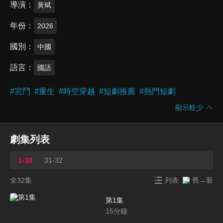
導演
黃斌
年份
2026
國別
中國
語言
國語
#
宮鬥
#
重生
#
時空穿越
#
短劇推薦
#
熱門短劇
顯示較少
劇集列表
1-30
31-32
全32集
列表
舊→新
第1集
15
分鐘