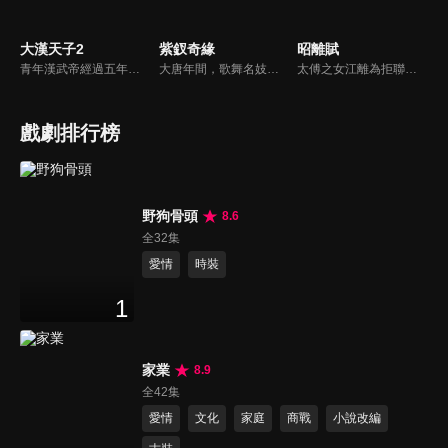
大漢天子2
紫釵奇緣
昭離賦
青年漢武帝經過五年執政，平息後宮勢力、抗拒外患入侵、粉碎政變陰謀，坐穩了皇帝寶座，正是開展雄才大略之時。能臣汲黯受到賞識，並引薦另一位奇才主父偃，漢武帝視其張固再世，委以重任。國力強盛使漢武帝屢屢北伐外族，只是規模巨大的戰爭使漢室逐漸捉襟見肘，諸侯勢力蠢蠢欲動。
大唐年間，歌舞名妓霍小玉、風流俠客納蘭東、書香才子李益和巾幗紅顏盧靖瀾為首的風騷人物，彼此錯綜複雜的命運與感情糾葛。一場指腹為婚的誤會，造成浪漫卻無果的錯點鴛鴦，他們在階級差異與強權壓迫中勇於追求真愛，在宮廷權謀與世俗現實的拉扯中身不由己地被推向命運的叉路...
太傅之女江離為拒聯姻，常和知己阿昭避世聞香閣。在被迫賜婚左將軍後入宮，卻意外得知阿昭是當朝皇帝。從此深陷愛情和皇宮秘事中，二人攜手平叛戰亂，揭露所有陰謀，歷經所有，終解誤解，相守一生。
戲劇排行榜
野狗骨頭
8.6
全32集
愛情
時裝
1
家業
8.9
全42集
愛情
文化
家庭
商戰
小說改編