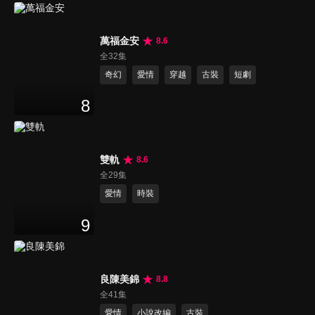
萬福金安
8.6
全32集
奇幻
愛情
穿越
古裝
短劇
8
雙軌
8.6
全29集
愛情
時裝
9
良陳美錦
8.8
全41集
愛情
小說改編
古裝