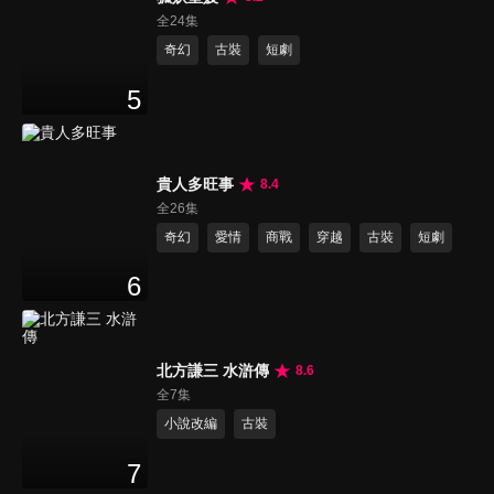
全24集
奇幻
古裝
短劇
5
貴人多旺事
8.4
全26集
奇幻
愛情
商戰
穿越
古裝
短劇
6
北方謙三 水滸傳
8.6
全7集
小說改編
古裝
7