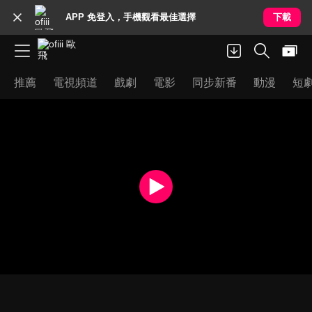
APP 免登入，手機觀看最佳選擇
下載
推薦
電視頻道
戲劇
電影
同步新番
動漫
短