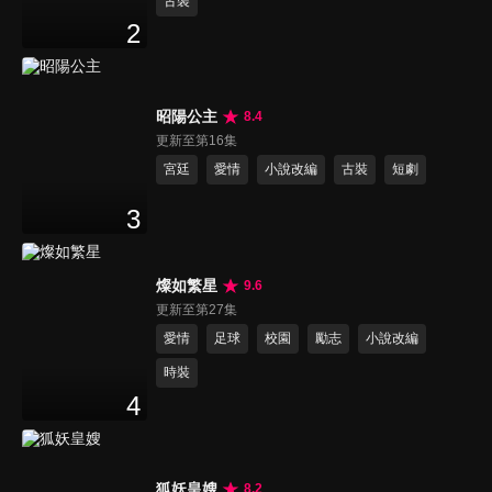
古裝
2
昭陽公主
8.4
更新至第16集
宮廷
愛情
小說改編
古裝
短劇
3
燦如繁星
9.6
更新至第27集
愛情
足球
校園
勵志
小說改編
時裝
4
狐妖皇嫂
8.2