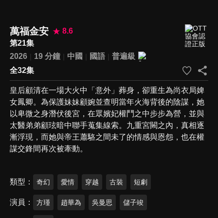
萬福金安
8.6
第21集
2026
19 分鐘
中國
國語
普遍級
全32集
皇后顧清在一場大火中「意外」葬身，卻重生為尚衣局婢
女鳳卿。為保護妹妹顧婉並查明當年火海背後的陰謀，她
以卑微之身潛伏後宮，在眾嬪妃權鬥之中步步為營，並與
太醫弟弟顧玹暗中聯手蒐集線索。九重宮闕之內，真相逐
漸浮現，而她與帝王蕭駱之間未了的情感與恩怨，也在權
謀交鋒間再次被牽動。
類型
奇幻
愛情
穿越
古裝
短劇
演員
方瑾
趙華為
吳曼思
儲子竣