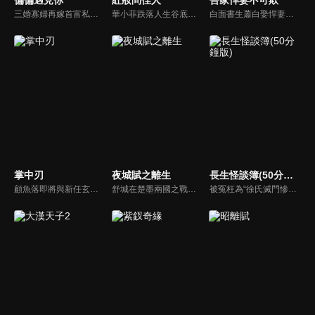
偏偏遇見你
紅妝問佳人
吾家悍妻不可欺
三婚寡婦再嫁首富私生子葉朗，以為是白撿純愛小奶狗，不料竟落入重生大佬的圈套！葉朗前世痴情一片死於婚禮，重生後他發誓報復，卻再次淪陷她的溫柔陷阱。愛恨糾纏中，謎團浮出水面，迷霧之後另有重生之人操縱一切。
華小菲跌落人生谷底、負債昏迷，夢中穿越繁華都城創業，結識守衛軍首領徐子齊與商會會長房離恨。皇后命徐子齊暗查官商勾結、哄抬物價案，真相直指商會。華小菲憑誠信經營崛起，與徐子齊呈上帳本揭露罪行，惡人伏法，最終成就傳奇女商人並喜結連理。
白面書生蕭白娶悍妻徐三娘，誰知她是失憶女將軍，他是隱姓世子爺。假夫妻變真戰友，組百姓軍抗倭寇，鬥權宦，夫妻聯手揭陰謀，救孤寡，在亂世中為百姓打下一座俠義之城。
掌中刃
夜城賦之離生
長生怪談簿(50分鐘版)
顧魚落即將與新任玄機閣閣主顧朝夕成婚之際，顧朝夕遭人暗殺了。為穩定局勢，魚落得找個人來假扮顧朝夕。而太子殷晝為避禍調查潛入顧家，假扮顧朝夕。殷晝人前溫柔繾綣，人後殺伐果斷，卻發現魚落的夫君竟正是當年他失蹤的大哥。各自懷揣秘密的二人從針鋒相對到互生情愫，最終心意相通。
舒城在楚墨兩國之戰中落敗，並成為了墨國五皇女莫茴的魂器。失去自我意識的舒城跟隨姐姐莫茹回到墨國，面對失而復得的妹妹，莫茹欣喜又憂慮。為了保護親人和國家她棄醫從戎，甚至為了保護莫茴不惜被砍掉一條手臂，然而這一切都阻擋不了局勢的動盪不安...
被冤枉為“徐氏滅門慘案”兇手的主人公在多年後深陷倖存者的複仇圈套，成功說服其共同對抗真兇，並找出真相的故事。整個故事發生在一個荒山客棧，眾人鬥智斗勇，一步步揭開每個人的秘密，還原案件本來面目。