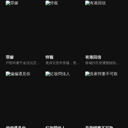
罪嫁
恃寵
有港回信
戶部尚書千金沈沅芷為救青梅顧恒遠甘願頂罪，卻捲入侯府仇怨，嫁給仇人樊星序。情郎背叛、小叔設局、皇族陷害，她步步為營，暗中翻盤，終揭真兇，解開誤會。真假賀薇蘭現身，掀起最後風暴。
鹿貞兒意外穿越，竟成了大業國即將被迫殉葬的悲慘妃子。在生死關頭，她驚覺眼前的傀儡皇帝蕭聞璟竟是來自現代的同鄉。面對宮廷中險象叢生的權力博弈與既定的死亡命運，鹿貞兒拒不服輸，誓要與蕭聞璟聯手逆天改命。然而，正當兩人步步反擊之際，鹿貞兒卻意外發現蕭聞璟背後竟隱藏著更深層的秘密...
港城許氏突遭變故陷入絕境，養女許晚信求助婚約對象沈灝，反被沈家父子要脅。緊急關頭，沈家小叔沈顧以沈氏大股東身份歸來，並與許晚信簽訂契約婚姻助其應對危機，許家爺爺在看到許晚信和沈顧後，驚覺二人酷似當年的救國情侶林書意與沈故，在他們的相互扶持中，前世未盡的緣分也被緩緩揭開的故事。