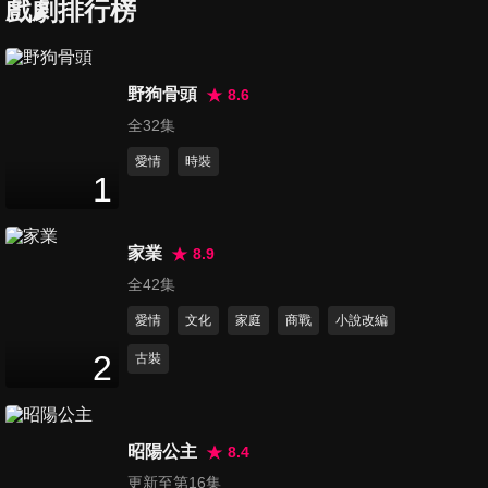
戲劇排行榜
第7集
野狗骨頭
8.6
20
分鐘
全32集
愛情
時裝
1
第8集
18
分鐘
家業
8.9
全42集
第9集
愛情
文化
家庭
商戰
小說改編
15
分鐘
2
古裝
第10集
18
分鐘
昭陽公主
8.4
更新至第16集