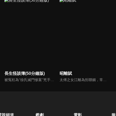
長生怪談簿(50分鐘版)
昭離賦
被冤枉為“徐氏滅門慘案”兇手的主人公在多年後深陷倖存者的複仇圈套，成功說服其共同對抗真兇，並找出真相的故事。整個故事發生在一個荒山客棧，眾人鬥智斗勇，一步步揭開每個人的秘密，還原案件本來面目。
太傅之女江離為拒聯姻，常和知己阿昭避世聞香閣。在被迫賜婚左將軍後入宮，卻意外得知阿昭是當朝皇帝。從此深陷愛情和皇宮秘事中，二人攜手平叛戰亂，揭露所有陰謀，歷經所有，終解誤解，相守一生。
電視頻道
戲劇
電影
服