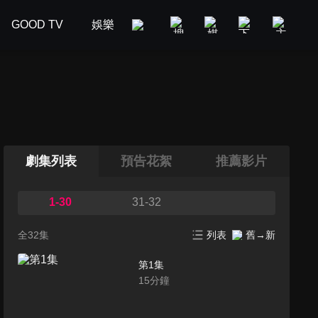
GOOD TV
娛樂
美食旅遊
新聞政論
汽車
劇集列表
預告花絮
推薦影片
1-30
31-32
全32集
列表
舊→新
第1集
15
分鐘