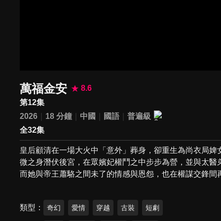
萬福金安
8.6
第12集
2026
18 分鐘
中國
國語
普遍級
全32集
皇后顧清在一場大火中「意外」葬身，卻重生為尚衣局婢
微之身潛伏後宮，在眾嬪妃權鬥之中步步為營，並與太醫
而她與帝王蕭駱之間未了的情感與恩怨，也在權謀交鋒間
類型
奇幻
愛情
穿越
古裝
短劇