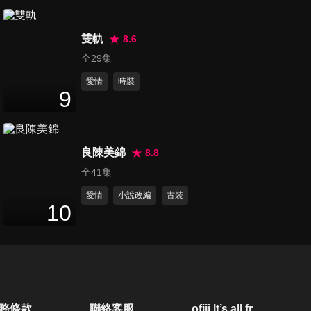
第20集
18
分鐘
雙軌
8.6
全29集
愛情
時裝
第21集
9
19
分鐘
良陳美錦
8.8
第22集
全41集
18
分鐘
愛情
小說改編
古裝
10
第23集
18
分鐘
第24集
務條款
聯絡客服
ofiii lt’s all free