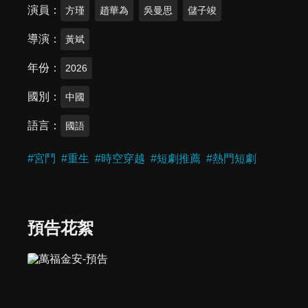
演員
方瑾
趙華為
吳曼思
儲子竣
導演
黃斌
年份
2026
國別
中國
語言
國語
#
宮鬥
#
重生
#
時空穿越
#
短劇推薦
#
熱門短劇
預告花絮