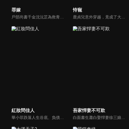
罪嫁
恃寵
戶部尚書千金沈沅芷為救青梅顧恒遠甘願頂罪，卻捲入侯府仇怨，嫁給仇人樊星序。情郎背叛、小叔設局、皇族陷害，她步步為營，暗中翻盤，終揭真兇，解開誤會。真假賀薇蘭現身，掀起最後風暴。
鹿貞兒意外穿越，竟成了大業國即將被迫殉葬的悲慘妃子。在生死關頭，她驚覺眼前的傀儡皇帝蕭聞璟竟是來自現代的同鄉。面對宮廷中險象叢生的權力博弈與既定的死亡命運，鹿貞兒拒不服輸，誓要與蕭聞璟聯手逆天改命。然而，正當兩人步步反擊之際，鹿貞兒卻意外發現蕭聞璟背後竟隱藏著更深層的秘密...
紅妝問佳人
吾家悍妻不可欺
華小菲跌落人生谷底、負債昏迷，夢中穿越繁華都城創業，結識守衛軍首領徐子齊與商會會長房離恨。皇后命徐子齊暗查官商勾結、哄抬物價案，真相直指商會。華小菲憑誠信經營崛起，與徐子齊呈上帳本揭露罪行，惡人伏法，最終成就傳奇女商人並喜結連理。
白面書生蕭白娶悍妻徐三娘，誰知她是失憶女將軍，他是隱姓世子爺。假夫妻變真戰友，組百姓軍抗倭寇，鬥權宦，夫妻聯手揭陰謀，救孤寡，在亂世中為百姓打下一座俠義之城。