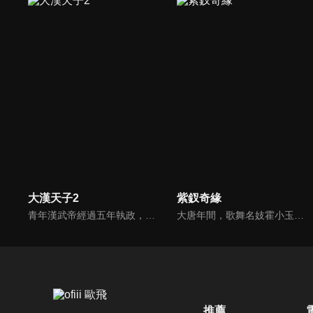
大漢天子2
紫釵奇緣
青年漢武帝經過五年執政，平息後宮勢力、抗拒外患入侵、粉碎政變陰謀，坐穩了皇帝寶座，正是開展雄才大略之時。能臣汲黯受到賞識，並引薦另一位奇才主父偃，漢武帝視其張固再世，委以重任。國力強盛使漢武帝屢屢北伐外族，只是規模巨大的戰爭使漢室逐漸捉襟見肘，諸侯勢力蠢蠢欲動。
大唐年間，歌舞名妓霍小玉、風流俠客納蘭東、書香才子李益和巾幗紅顏盧靖瀾為首的風騷人物，彼此錯綜複雜的命運與感情糾葛。一場指腹為婚的誤會，造成浪漫卻無果的錯點鴛鴦，他們在階級差異與強權壓迫中勇於追求真愛，在宮廷權謀與世俗現實的拉扯中身不由己地被推向命運的叉路...
推薦