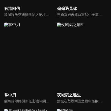
有港回信
偏偏遇見你
港城許氏突遭變故陷入絕境，養女許晚信求助婚約對象沈灝，反被沈家父子要脅。緊急關頭，沈家小叔沈顧以沈氏大股東身份歸來，並與許晚信簽訂契約婚姻助其應對危機，許家爺爺在看到許晚信和沈顧後，驚覺二人酷似當年的救國情侶林書意與沈故，在他們的相互扶持中，前世未盡的緣分也被緩緩揭開的故事。
三婚寡婦再嫁首富私生子葉朗，以為是白撿純愛小奶狗，不料竟落入重生大佬的圈套！葉朗前世痴情一片死於婚禮，重生後他發誓報復，卻再次淪陷她的溫柔陷阱。愛恨糾纏中，謎團浮出水面，迷霧之後另有重生之人操縱一切。
掌中刃
夜城賦之離生
顧魚落即將與新任玄機閣閣主顧朝夕成婚之際，顧朝夕遭人暗殺了。為穩定局勢，魚落得找個人來假扮顧朝夕。而太子殷晝為避禍調查潛入顧家，假扮顧朝夕。殷晝人前溫柔繾綣，人後殺伐果斷，卻發現魚落的夫君竟正是當年他失蹤的大哥。各自懷揣秘密的二人從針鋒相對到互生情愫，最終心意相通。
舒城在楚墨兩國之戰中落敗，並成為了墨國五皇女莫茴的魂器。失去自我意識的舒城跟隨姐姐莫茹回到墨國，面對失而復得的妹妹，莫茹欣喜又憂慮。為了保護親人和國家她棄醫從戎，甚至為了保護莫茴不惜被砍掉一條手臂，然而這一切都阻擋不了局勢的動盪不安...