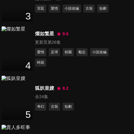
第11集
宮廷
愛情
小說改編
古裝
短劇
3
17
分鐘
燦如繁星
9.6
第12集
更新至第26集
18
分鐘
愛情
足球
校園
勵志
小說改編
4
時裝
第13集
19
分鐘
狐妖皇嫂
8.2
全24集
第14集
16
分鐘
奇幻
古裝
短劇
5
第15集