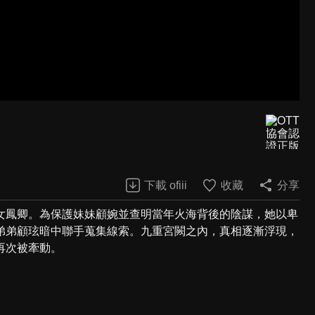
下載 ofiii
收藏
分享
女鳳卿。為保護妹妹顧婉並查明當年火海背後的陰謀，她以卑
弟弟顧玹暗中聯手蒐集線索。九重宮闕之內，真相逐漸浮現，
再次被牽動。