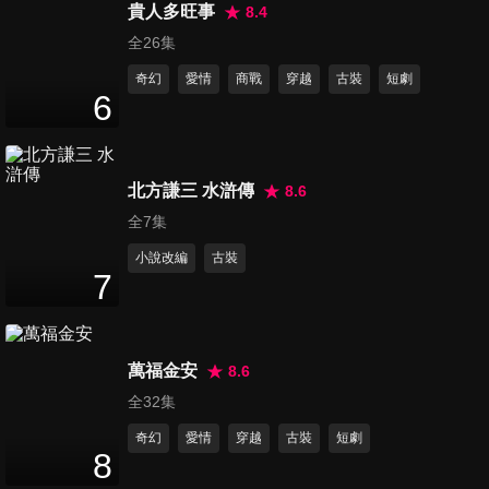
17
分鐘
貴人多旺事
8.4
全26集
奇幻
愛情
商戰
穿越
古裝
短劇
第16集
6
17
分鐘
北方謙三 水滸傳
8.6
第17集
18
分鐘
全7集
小說改編
古裝
7
第18集
18
分鐘
萬福金安
8.6
全32集
第19集
奇幻
愛情
穿越
古裝
短劇
18
分鐘
8