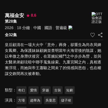
萬福金安
8.6
第28集
2026
18 分鐘
中國
國語
普遍級
全32集
皇后顧清在一場大火中「意外」葬身，卻重生為尚衣局婢
女鳳卿。為保護妹妹顧婉並查明當年火海背後的陰謀，她
以卑微之身潛伏後宮，在眾嬪妃權鬥之中步步為營，並與
太醫弟弟顧玹暗中聯手蒐集線索。九重宮闕之內，真相逐
漸浮現，而她與帝王蕭駱之間未了的情感與恩怨，也在權
謀交鋒間再次被牽動。
類型
奇幻
愛情
穿越
古裝
短劇
演員
方瑾
趙華為
吳曼思
儲子竣