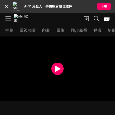
APP 免登入，手機觀看最佳選擇
下載
推薦
電視頻道
戲劇
電影
同步新番
動漫
短