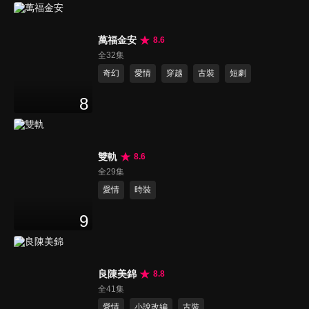
萬福金安
8.6
全32集
奇幻
愛情
穿越
古裝
短劇
8
雙軌
8.6
全29集
愛情
時裝
9
良陳美錦
8.8
全41集
愛情
小說改編
古裝