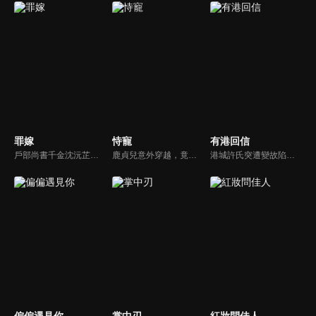
罪嫁
恃寵
有港回信
戶部尚書千金沈沅芷為救青梅顧恒遠甘願頂罪，卻捲入侯府仇怨，嫁給仇人樊星序。情郎背叛、小叔設局、皇族陷害，她步步為營，暗中翻盤，終揭真兇，解開誤會。真假賀薇蘭現身，掀起最後風暴。
鹿貞兒意外穿越，竟成了大業國即將被迫殉葬的悲慘妃子。在生死關頭，她驚覺眼前的傀儡皇帝蕭聞璟竟是來自現代的同鄉。面對宮廷中險象叢生的權力博弈與既定的死亡命運，鹿貞兒拒不服輸，誓要與蕭聞璟聯手逆天改命。然而，正當兩人步步反擊之際，鹿貞兒卻意外發現蕭聞璟背後竟隱藏著更深層的秘密...
港城許氏突遭變故陷入絕境，養女許晚信求助婚約對象沈灝，反被沈家父子要脅。緊急關頭，沈家小叔沈顧以沈氏大股東身份歸來，並與許晚信簽訂契約婚姻助其應對危機，許家爺爺在看到許晚信和沈顧後，驚覺二人酷似當年的救國情侶林書意與沈故，在他們的相互扶持中，前世未盡的緣分也被緩緩揭開的故事。