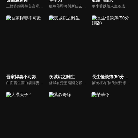
偏偏遇見你
掌中刃
紅妝問佳人
三婚寡婦再嫁首富私生子葉朗，以為是白撿純愛小奶狗，不料竟落入重生大佬的圈套！葉朗前世痴情一片死於婚禮，重生後他發誓報復，卻再次淪陷她的溫柔陷阱。愛恨糾纏中，謎團浮出水面，迷霧之後另有重生之人操縱一切。
顧魚落即將與新任玄機閣閣主顧朝夕成婚之際，顧朝夕遭人暗殺了。為穩定局勢，魚落得找個人來假扮顧朝夕。而太子殷晝為避禍調查潛入顧家，假扮顧朝夕。殷晝人前溫柔繾綣，人後殺伐果斷，卻發現魚落的夫君竟正是當年他失蹤的大哥。各自懷揣秘密的二人從針鋒相對到互生情愫，最終心意相通。
華小菲跌落人生谷底、負債昏迷，夢中穿越繁華都城創業，結識守衛軍首領徐子齊與商會會長房離恨。皇后命徐子齊暗查官商勾結、哄抬物價案，真相直指商會。華小菲憑誠信經營崛起，與徐子齊呈上帳本揭露罪行，惡人伏法，最終成就傳奇女商人並喜結連理。
吾家悍妻不可欺
夜城賦之離生
長生怪談簿(50分鐘版)
白面書生蕭白娶悍妻徐三娘，誰知她是失憶女將軍，他是隱姓世子爺。假夫妻變真戰友，組百姓軍抗倭寇，鬥權宦，夫妻聯手揭陰謀，救孤寡，在亂世中為百姓打下一座俠義之城。
舒城在楚墨兩國之戰中落敗，並成為了墨國五皇女莫茴的魂器。失去自我意識的舒城跟隨姐姐莫茹回到墨國，面對失而復得的妹妹，莫茹欣喜又憂慮。為了保護親人和國家她棄醫從戎，甚至為了保護莫茴不惜被砍掉一條手臂，然而這一切都阻擋不了局勢的動盪不安...
被冤枉為“徐氏滅門慘案”兇手的主人公在多年後深陷倖存者的複仇圈套，成功說服其共同對抗真兇，並找出真相的故事。整個故事發生在一個荒山客棧，眾人鬥智斗勇，一步步揭開每個人的秘密，還原案件本來面目。