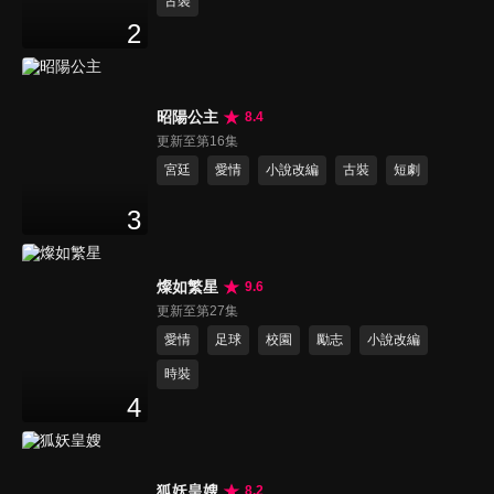
古裝
2
昭陽公主
8.4
更新至第16集
宮廷
愛情
小說改編
古裝
短劇
3
燦如繁星
9.6
更新至第27集
愛情
足球
校園
勵志
小說改編
時裝
4
狐妖皇嫂
8.2