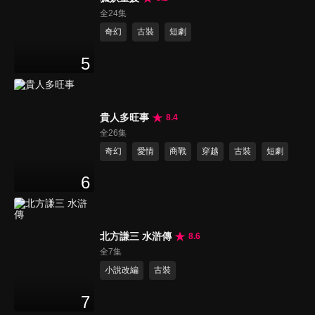
全24集
奇幻
古裝
短劇
5
貴人多旺事
8.4
全26集
奇幻
愛情
商戰
穿越
古裝
短劇
6
北方謙三 水滸傳
8.6
全7集
小說改編
古裝
7