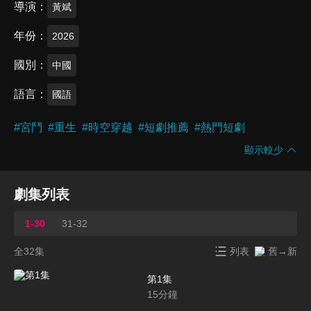
導演
黃斌
年份
2026
國別
中國
語言
國語
#
宮鬥
#
重生
#
時空穿越
#
短劇推薦
#
熱門短劇
顯示較少
劇集列表
1-30
31-32
全32集
列表
舊→新
第1集
15
分鐘