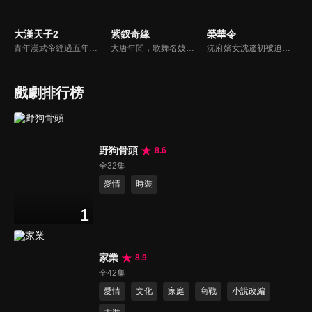
大漢天子2
紫釵奇緣
榮華令
青年漢武帝經過五年執政，平息後宮勢力、抗拒外患入侵、粉碎政變陰謀，坐穩了皇帝寶座，正是開展雄才大略之時。能臣汲黯受到賞識，並引薦另一位奇才主父偃，漢武帝視其張固再世，委以重任。國力強盛使漢武帝屢屢北伐外族，只是規模巨大的戰爭使漢室逐漸捉襟見肘，諸侯勢力蠢蠢欲動。
大唐年間，歌舞名妓霍小玉、風流俠客納蘭東、書香才子李益和巾幗紅顏盧靖瀾為首的風騷人物，彼此錯綜複雜的命運與感情糾葛。一場指腹為婚的誤會，造成浪漫卻無果的錯點鴛鴦，他們在階級差異與強權壓迫中勇於追求真愛，在宮廷權謀與世俗現實的拉扯中身不由己地被推向命運的叉路...
沈府嫡女沈遙初被迫嫁與“已故”將軍黎靖川，卻發現他竟假死歸來。母親含冤慘死後，她誓要查明真相，與黎靖川從互相利用到並肩為盟。兩人攜手於深宅內院中鬥主母、破陰謀、查命案，最終聯手揭開了府內多年的陰謀，也在一次次並肩中收穫了真正的感情...
戲劇排行榜
野狗骨頭
8.6
全32集
愛情
時裝
1
家業
8.9
全42集
愛情
文化
家庭
商戰
小說改編