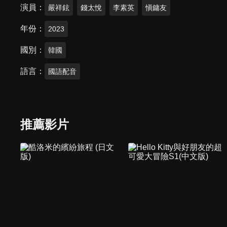
演員
嚴祥鉉
錢太悅
李素英
愼鏞友
年份
2023
國別
韓國
語言
國語配音
推薦影片