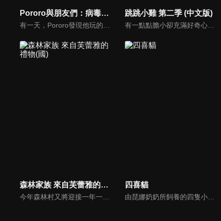
Pororo與朋友們：病毒剋星(國)
跳跳小雞 第二季 (中文版)
有一天，Pororo發現他玩的遊戲中出現了病毒怪物的入侵他的平板電腦。不久之後，Pororo得知病毒是如何傳播到現實世界的。與此同時，一直在努力研發疫苗的艾迪進入遊戲世界拯救小鎮，卻發現自己忘了帶疫苗。得知這一點後，Pororo在現實世界中與可怕的病毒鬥爭，並找尋方法幫助艾迪，他們能夠戰勝病毒並保護眾人嗎？
有一點點膽小卻充滿好奇心的"帶骨雞"，和總是用小跳步靠過來的舞蹈老師"小跳步青蛙老師"，以及其他具有獨特個性的夥伴們跳舞大活耀！在家裡和各種地方以「身體動了，心也舞動了起來♪」為主題。
森林家族 來自芙蕾雅的禮物(國)
四喜貓
今年森林村又將迎接一年一度的星星慶典，大家都迫不及待，唯獨可可兔女孩芙蕾雅在傷腦筋。慶典當天是媽媽的生日，但她卻想不到該送媽媽什麼禮物。此外，芙蕾雅還被賦予重責大任，負責挑選“年度最佳樹木”這個重要的活動。芙蕾雅最後找到的，能讓大家都幸福的最棒禮物是什麼呢？
由琵娜奶奶所飼養的四隻小貓，他們組成了一個樂團，名為「巴菲貓樂團」。除了經常舉辦演唱會，在眾多貓咪們面前展現自己的音樂才華之外，他們也常常扮演救援隊的角色，幫助鎮上的動物們。