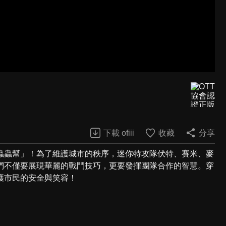
下載 ofiii
收藏
分享
蟲蟲幫」！為了維護城市的秩序，迷你特攻隊伏特、賽米、麥
們不僅要展現華麗的戰鬥技巧，更要發揮團隊合作的智慧。穿
護市民的安全與笑容！