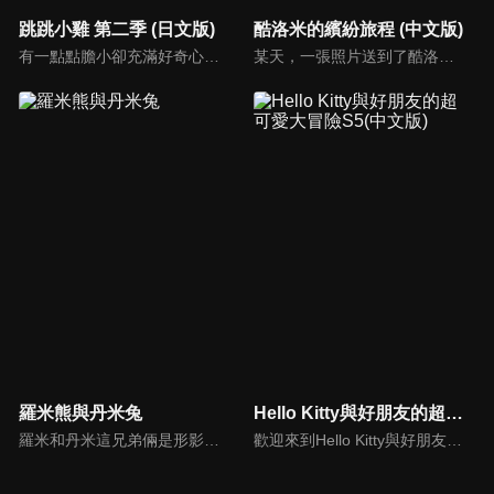
跳跳小雞 第二季 (日文版)
酷洛米的繽紛旅程 (中文版)
有一點點膽小卻充滿好奇心的"帶骨雞"，和總是用小跳步靠過來的舞蹈老師"小跳步青蛙老師"，以及其他具有獨特個性的夥伴們跳舞大活耀！在家裡和各種地方以「身體動了，心也舞動了起來♪」為主題。
某天，一張照片送到了酷洛米的手機中。照片中的人是酷洛米失蹤的姊姊——洛米娜。「我想去找姊姊！」酷洛米究竟能不能順利見到洛米娜呢？
羅米熊與丹米兔
Hello Kitty與好朋友的超可愛大冒險S5(中文版)
羅米和丹米這兄弟倆是形影不離的好夥伴。可是事情並不是從一開始就這樣的……星際探險家丹米的飛船某次偶然墜落在羅米的蜜罐房子上，不但把房子砸壞了，還強行霸佔了羅米的房間，他們從第一次見面就不能容忍對方。但是經過一系列的事情，兩人最終解開分歧，接受對方的不同，而成為最好的朋友。
歡迎來到Hello Kitty與好朋友的超可愛大冒險!與Hello Kitty, 大眼蛙, 酷企鵝, 美樂蒂, 布丁狗還有酷洛米, 準備和朋友們一起經歷有趣的冒險吧!