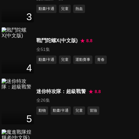
14
分鐘
動畫/卡通
兒童
熱血
3
第12集
14
分鐘
戰鬥陀螺X(中文版)
8.8
全51集
第13集
動畫/卡通
兒童
運動賽事
青春
14
分鐘
4
第14集
迷你特攻隊：超級戰警
8.8
14
分鐘
全26集
動物
動畫/卡通
兒童
冒險
5
第15集
14
分鐘