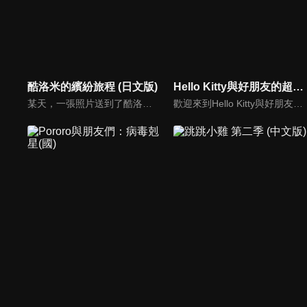
酷洛米的繽紛旅程 (日文版)
Hello Kitty與好朋友的超可愛大冒險S1(中文版)
某天，一張照片送到了酷洛米的手機中。照片中的人是酷洛米失蹤的姊姊——洛米娜。「我想去找姊姊！」酷洛米究竟能不能順利見到洛米娜呢？
歡迎來到Hello Kitty與好朋友的超可愛大冒險!與Hello Kitty, 大眼蛙, 酷企鵝, 美樂蒂, 布丁狗還有酷洛米, 準備和朋友們一起經歷有趣的冒險吧!