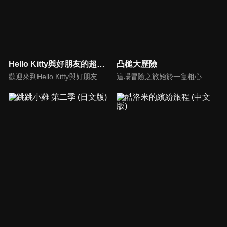
Hello Kitty與好朋友的超可愛大冒險S4(中文版)
凸槌大歷險
歡迎來到Hello Kitty與好朋友的超可愛大冒險!與Hello Kitty, 大眼蛙, 酷企鵝, 美樂蒂, 布丁狗還有酷洛米, 準備和朋友們一起經歷有趣的冒險吧!
這場冒險之旅始於一隻粗心的送子鳥，不小心把寶寶送到錯的人家。他把熊貓家跟熊家的地址搞混了！而這隻凡事追求正確的熊，決定要規劃一場冒險，把熊貓寶寶送回父母身邊。漫長的旅行路上，他們遇見愛講話的鵜鶘、膽小的野狼以及生性浪漫的老虎，通過許多危險和難關，最後成功把熊貓寶寶送回父母身邊！