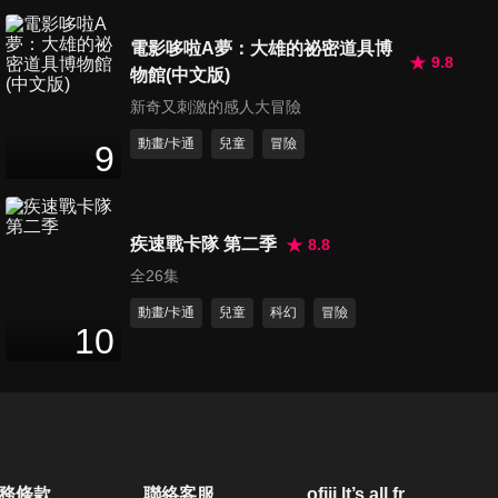
14
分鐘
電影哆啦A夢：大雄的祕密道具博
9.8
物館(中文版)
第21集
新奇又刺激的感人大冒險
14
分鐘
動畫/卡通
兒童
冒險
9
第22集
14
分鐘
疾速戰卡隊 第二季
8.8
全26集
第23集
動畫/卡通
兒童
科幻
冒險
10
14
分鐘
第24集
14
分鐘
務條款
聯絡客服
ofiii lt’s all free