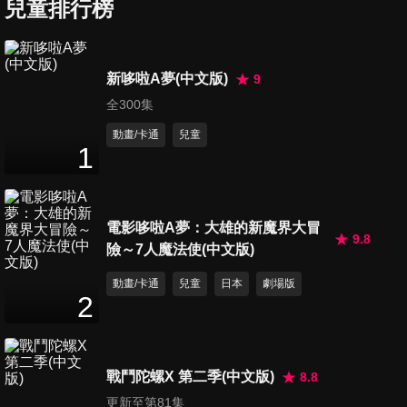
兒童排行榜
第7集
14
分鐘
新哆啦A夢(中文版)
9
全300集
第8集
14
分鐘
動畫/卡通
兒童
1
第9集
14
分鐘
電影哆啦A夢：大雄的新魔界大冒
9.8
險～7人魔法使(中文版)
動畫/卡通
兒童
日本
劇場版
第10集
2
14
分鐘
戰鬥陀螺X 第二季(中文版)
8.8
第11集
更新至第81集