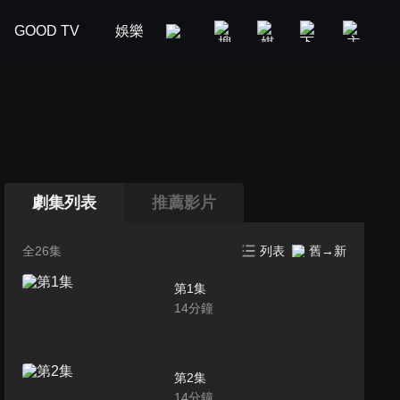
GOOD TV
娛樂
美食旅遊
新聞政論
汽車
劇集列表
推薦影片
全26集
列表
舊→新
第1集
14
分鐘
第2集
14
分鐘