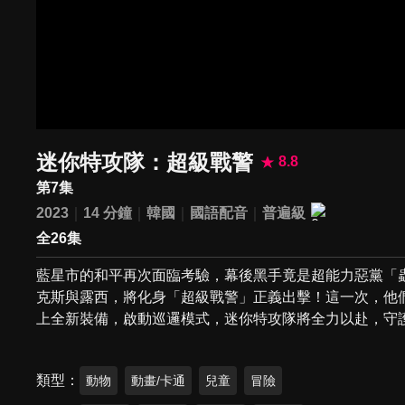
迷你特攻隊：超級戰警
8.8
第7集
2023
14 分鐘
韓國
國語配音
普遍級
全26集
藍星市的和平再次面臨考驗，幕後黑手竟是超能力惡黨「
克斯與露西，將化身「超級戰警」正義出擊！這一次，他
上全新裝備，啟動巡邏模式，迷你特攻隊將全力以赴，守
類型
動物
動畫/卡通
兒童
冒險