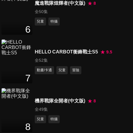
魔進戰隊煌輝者(中文版)
8
第16集
全50集
14
分鐘
兒童
特攝
6
第17集
14
分鐘
HELLO CARBOT衝鋒戰士S5
9.5
全52集
第18集
動畫/卡通
兒童
冒險
14
分鐘
7
第19集
機界戰隊全開者(中文版)
8
14
分鐘
全49集
兒童
特攝
8
第20集