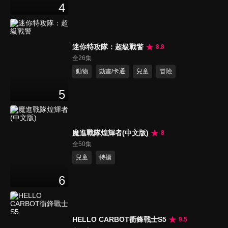
4
迷你特攻隊：超級戰警
8.8
全26集
動物
動畫/卡通
兒童
冒險
5
魔進戰隊煌輝者(中文版)
8
全50集
兒童
特攝
6
HELLO CARBOT衝鋒戰士S5
9.5