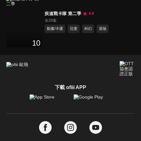
疾速戰卡隊 第二季
8.8
全26集
動畫/卡通
兒童
科幻
冒險
10
下載 ofiii APP