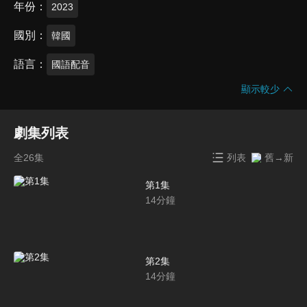
年份
2023
國別
韓國
語言
國語配音
顯示較少
劇集列表
全26集
列表
舊→新
第1集
14
分鐘
第2集
14
分鐘