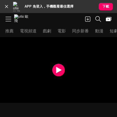
APP 免登入，手機觀看最佳選擇
下載
推薦
電視頻道
戲劇
電影
同步新番
動漫
短