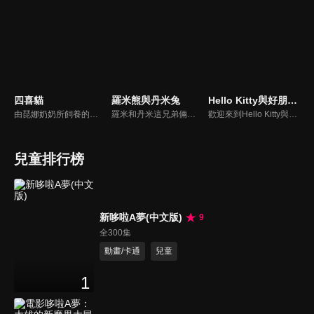
四喜貓
羅米熊與丹米兔
Hello Kitty與好朋友的超可愛大冒險S5(中文版)
由琵娜奶奶所飼養的四隻小貓，他們組成了一個樂團，名為「巴菲貓樂團」。除了經常舉辦演唱會，在眾多貓咪們面前展現自己的音樂才華之外，他們也常常扮演救援隊的角色，幫助鎮上的動物們。
羅米和丹米這兄弟倆是形影不離的好夥伴。可是事情並不是從一開始就這樣的……星際探險家丹米的飛船某次偶然墜落在羅米的蜜罐房子上，不但把房子砸壞了，還強行霸佔了羅米的房間，他們從第一次見面就不能容忍對方。但是經過一系列的事情，兩人最終解開分歧，接受對方的不同，而成為最好的朋友。
歡迎來到Hello Kitty與好朋友的超可愛大冒險!與Hello Kitty, 大眼蛙, 酷企鵝, 美樂蒂, 布丁狗還有酷洛米, 準備和朋友們一起經歷有趣的冒險吧!
兒童排行榜
新哆啦A夢(中文版)
9
全300集
動畫/卡通
兒童
1