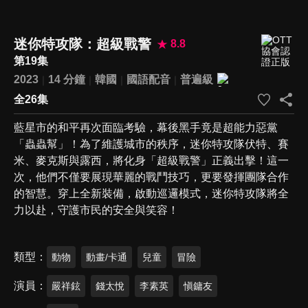
迷你特攻隊：超級戰警
8.8
第19集
2023
14 分鐘
韓國
國語配音
普遍級
全26集
藍星市的和平再次面臨考驗，幕後黑手竟是超能力惡黨
「蟲蟲幫」！為了維護城市的秩序，迷你特攻隊伏特、賽
米、麥克斯與露西，將化身「超級戰警」正義出擊！這一
次，他們不僅要展現華麗的戰鬥技巧，更要發揮團隊合作
的智慧。穿上全新裝備，啟動巡邏模式，迷你特攻隊將全
力以赴，守護市民的安全與笑容！
類型
動物
動畫/卡通
兒童
冒險
演員
嚴祥鉉
錢太悅
李素英
愼鏞友