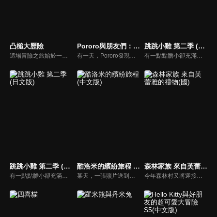
凸槌大歷險
Pororo與朋友們：病毒剋星(國)
跳跳小雞 第二季 (中文版)
這場冒險之旅始於一隻粗心的送子鳥，不小心把寶寶送到錯的人家。他把熊貓家跟熊家的地址搞混了！而這隻凡事追求正確的熊，決定要規劃一場冒險，把熊貓寶寶送回父母身邊。漫長的旅行路上，他們遇見愛講話的鵜鶘、膽小的野狼以及生性浪漫的老虎，通過許多危險和難關，最後成功把熊貓寶寶送回父母身邊！
有一天，Pororo發現他玩的遊戲中出現了病毒怪物的入侵他的平板電腦。不久之後，Pororo得知病毒是如何傳播到現實世界的。與此同時，一直在努力研發疫苗的艾迪進入遊戲世界拯救小鎮，卻發現自己忘了帶疫苗。得知這一點後，Pororo在現實世界中與可怕的病毒鬥爭，並找尋方法幫助艾迪，他們能夠戰勝病毒並保護眾人嗎？
有一點點膽小卻充滿好奇心的"帶骨雞"，和總是用小跳步靠過來的舞蹈老師"小跳步青蛙老師"，以及其他具有獨特個性的夥伴們跳舞大活耀！在家裡和各種地方以「身體動了，心也舞動了起來♪」為主題。
跳跳小雞 第二季 (日文版)
酷洛米的繽紛旅程 (中文版)
森林家族 來自芙蕾雅的禮物(國)
有一點點膽小卻充滿好奇心的"帶骨雞"，和總是用小跳步靠過來的舞蹈老師"小跳步青蛙老師"，以及其他具有獨特個性的夥伴們跳舞大活耀！在家裡和各種地方以「身體動了，心也舞動了起來♪」為主題。
某天，一張照片送到了酷洛米的手機中。照片中的人是酷洛米失蹤的姊姊——洛米娜。「我想去找姊姊！」酷洛米究竟能不能順利見到洛米娜呢？
今年森林村又將迎接一年一度的星星慶典，大家都迫不及待，唯獨可可兔女孩芙蕾雅在傷腦筋。慶典當天是媽媽的生日，但她卻想不到該送媽媽什麼禮物。此外，芙蕾雅還被賦予重責大任，負責挑選“年度最佳樹木”這個重要的活動。芙蕾雅最後找到的，能讓大家都幸福的最棒禮物是什麼呢？