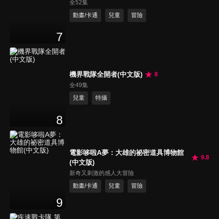
全52集
動畫/卡通
兒童
冒險
7
機界戰隊全開者(中文版)
8
全49集
兒童
特攝
8
電影哆啦A夢：大雄的祕密道具博物館
9.8
(中文版)
新奇又刺激的感人大冒險
動畫/卡通
兒童
冒險
9