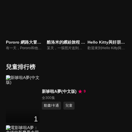
Pororo 網路大冒險(國)
酷洛米的繽紛旅程 (中文版)
Hello Kitty與好朋友的超可愛大冒險S2(中文版)
有一天，Pororo和他的朋友們在啟動一款名為「黃金翅膀大冒險」的遊戲時陷入了電腦王國。在電腦王國中，Pororo 和克龍遇到了“奇奇王子”，並同意找到黃金翅膀來拯救公主。同時，Pororo的其他朋友在電腦王國中徘徊，被蜘蛛魔王抓獲。Pororo能否拯救公主和他的朋友們，逃離電腦王國呢？
某天，一張照片送到了酷洛米的手機中。照片中的人是酷洛米失蹤的姊姊——洛米娜。「我想去找姊姊！」酷洛米究竟能不能順利見到洛米娜呢？
歡迎來到Hello Kitty與好朋友的超可愛大冒險!與Hello Kitty, 大眼蛙, 酷企鵝, 美樂蒂, 布丁狗還有酷洛米, 準備和朋友們一起經歷有趣的冒險吧!
兒童排行榜
新哆啦A夢(中文版)
9
全300集
動畫/卡通
兒童
1