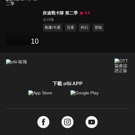
疾速戰卡隊 第二季
8.8
全26集
動畫/卡通
兒童
科幻
冒險
10
下載 ofiii APP