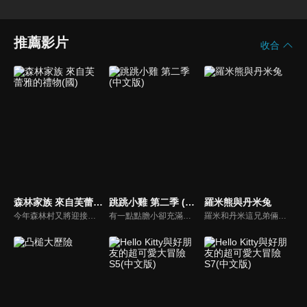
推薦影片
收合
森林家族 來自芙蕾雅的禮物(國)
跳跳小雞 第二季 (中文版)
羅米熊與丹米兔
今年森林村又將迎接一年一度的星星慶典，大家都迫不及待，唯獨可可兔女孩芙蕾雅在傷腦筋。慶典當天是媽媽的生日，但她卻想不到該送媽媽什麼禮物。此外，芙蕾雅還被賦予重責大任，負責挑選“年度最佳樹木”這個重要的活動。芙蕾雅最後找到的，能讓大家都幸福的最棒禮物是什麼呢？
有一點點膽小卻充滿好奇心的"帶骨雞"，和總是用小跳步靠過來的舞蹈老師"小跳步青蛙老師"，以及其他具有獨特個性的夥伴們跳舞大活耀！在家裡和各種地方以「身體動了，心也舞動了起來♪」為主題。
羅米和丹米這兄弟倆是形影不離的好夥伴。可是事情並不是從一開始就這樣的……星際探險家丹米的飛船某次偶然墜落在羅米的蜜罐房子上，不但把房子砸壞了，還強行霸佔了羅米的房間，他們從第一次見面就不能容忍對方。但是經過一系列的事情，兩人最終解開分歧，接受對方的不同，而成為最好的朋友。