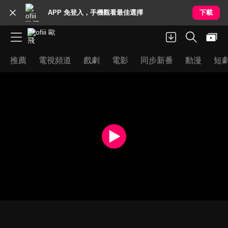
APP 免登入，手機觀看最佳選擇
下載
推薦
電視頻道
戲劇
電影
同步新番
動漫
短