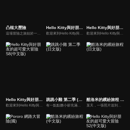
凸槌大歷險
Hello Kitty與好朋友的超可愛大冒險S5(中文版)
Hello Kitty與好朋友的超可愛大冒險S7(中文版)
這場冒險之旅始於一隻粗心的送子鳥，不小心把寶寶送到錯的人家。他把熊貓家跟熊家的地址搞混了！而這隻凡事追求正確的熊，決定要規劃一場冒險，把熊貓寶寶送回父母身邊。漫長的旅行路上，他們遇見愛講話的鵜鶘、膽小的野狼以及生性浪漫的老虎，通過許多危險和難關，最後成功把熊貓寶寶送回父母身邊！
歡迎來到Hello Kitty與好朋友的超可愛大冒險!與Hello Kitty, 大眼蛙, 酷企鵝, 美樂蒂, 布丁狗還有酷洛米, 準備和朋友們一起經歷有趣的冒險吧!
歡迎來到Hello Kitty與好朋友的超可愛大冒險! 與Hello Kitty, 大眼蛙, 酷企鵝, 美樂蒂, 布丁狗還有酷洛米, 準備和朋友們一起經歷有趣的冒險吧!
Hello Kitty與好朋友的超可愛大冒險S8(中文版)
跳跳小雞 第二季 (日文版)
酷洛米的繽紛旅程 (日文版)
歡迎來到Hello Kitty與好朋友的超可愛大冒險! 與Hello Kitty, 大眼蛙, 酷企鵝, 美樂蒂, 布丁狗還有酷洛米, 準備和朋友們一起經歷有趣的冒險吧!
有一點點膽小卻充滿好奇心的"帶骨雞"，和總是用小跳步靠過來的舞蹈老師"小跳步青蛙老師"，以及其他具有獨特個性的夥伴們跳舞大活耀！在家裡和各種地方以「身體動了，心也舞動了起來♪」為主題。
某天，一張照片送到了酷洛米的手機中。照片中的人是酷洛米失蹤的姊姊——洛米娜。「我想去找姊姊！」酷洛米究竟能不能順利見到洛米娜呢？