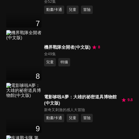
全52集
動畫/卡通
兒童
冒險
7
機界戰隊全開者(中文版)
8
全49集
兒童
特攝
8
電影哆啦A夢：大雄的祕密道具博物館
9.8
(中文版)
新奇又刺激的感人大冒險
動畫/卡通
兒童
冒險
9