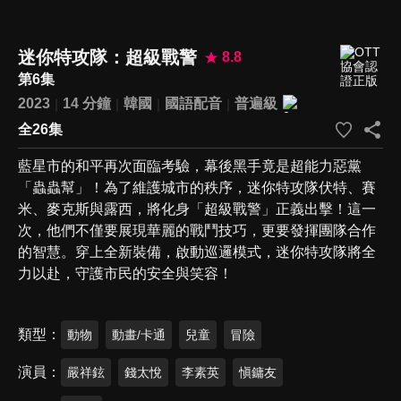
迷你特攻隊：超級戰警
8.8
第6集
2023
14 分鐘
韓國
國語配音
普遍級
全26集
藍星市的和平再次面臨考驗，幕後黑手竟是超能力惡黨
「蟲蟲幫」！為了維護城市的秩序，迷你特攻隊伏特、賽
米、麥克斯與露西，將化身「超級戰警」正義出擊！這一
次，他們不僅要展現華麗的戰鬥技巧，更要發揮團隊合作
的智慧。穿上全新裝備，啟動巡邏模式，迷你特攻隊將全
力以赴，守護市民的安全與笑容！
類型
動物
動畫/卡通
兒童
冒險
演員
嚴祥鉉
錢太悅
李素英
愼鏞友