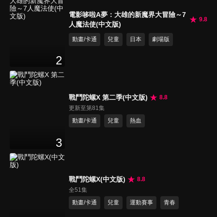
電影哆啦A夢：大雄的新魔界大冒險～7
9.8
人魔法使(中文版)
動畫/卡通
兒童
日本
劇場版
2
戰鬥陀螺X 第二季(中文版)
8.8
更新至第81集
動畫/卡通
兒童
熱血
3
戰鬥陀螺X(中文版)
8.8
全51集
動畫/卡通
兒童
運動賽事
青春