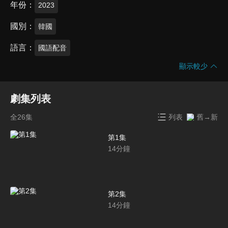
年份
2023
國別
韓國
語言
國語配音
顯示較少
劇集列表
全26集
列表
舊→新
第1集
14
分鐘
第2集
14
分鐘