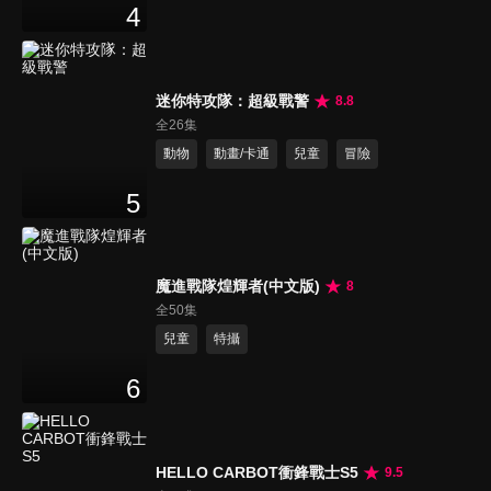
4
迷你特攻隊：超級戰警
8.8
全26集
動物
動畫/卡通
兒童
冒險
5
魔進戰隊煌輝者(中文版)
8
全50集
兒童
特攝
6
HELLO CARBOT衝鋒戰士S5
9.5