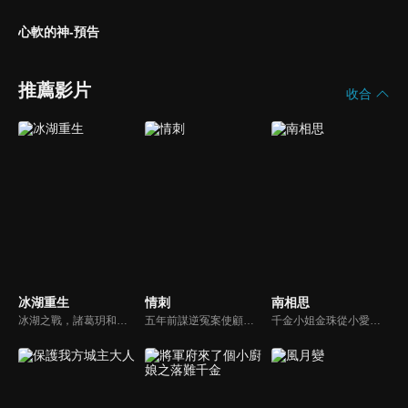
心軟的神-預告
推薦影片
收合
冰湖重生
情刺
南相思
冰湖之戰，諸葛玥和楚喬落入冰湖，楚喬被燕洵所救，得知諸葛玥已死，她尋機刺殺燕洵，為諸葛玥報仇。楚喬在卞唐幾次三番受到一位神秘男子的幫助，她有種似曾相識的感覺，不禁懷疑諸葛玥還活著。燕洵變本加厲，掀起四國紛亂。最終，楚喬能否平定天下並再與諸葛玥重聚？
五年前謀逆冤案使顧君遙滿門慘死，她委身神秘組織隱忍數載只為復仇，皇子岳瑾宸便是她復仇最好的刀。誰曾想宛如謫仙的白蓮竟是心思深沉的惡鬼，步步為營卻終成傀儡。一邊慾望肆意燃燒，一邊深宮危機重重，她該何去何從？
千金小姐金珠從小愛戀寧王周南梔，並如願嫁給了他，可在新婚之夜卻意外看到彈幕，發覺自己竟是古言漫畫中的炮灰女配，開局即下線，死在了新婚之夜。為了求生，金珠決定求助於男主的政敵 “無根丞相”反派樓肆意，兩個人一個炮灰，一個反派，卻在你來我往的交鋒中漸生情愫。