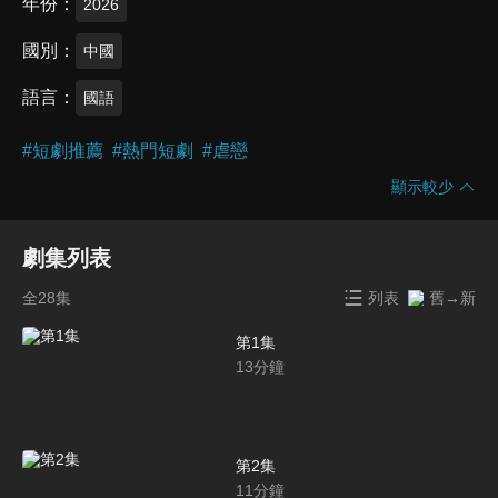
年份
2026
國別
中國
語言
國語
#
短劇推薦
#
熱門短劇
#
虐戀
顯示較少
劇集列表
全28集
列表
舊→新
第1集
13
分鐘
第2集
11
分鐘