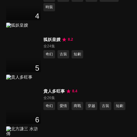
時裝
4
狐妖皇嫂
8.2
全24集
奇幻
古裝
短劇
5
貴人多旺事
8.4
全26集
奇幻
愛情
商戰
穿越
古裝
短劇
6