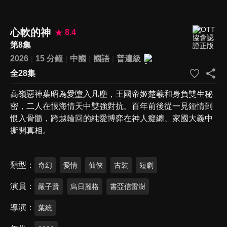
心軟的神
8.4
第8集
2026
15 分鐘
中國
國語
普遍級
全28集
高嶺惡神葉昭為愛墮入凡塵，王國帝姬楚羲和身負雙生秘
密，二人在恨海情天中雙強對抗。百年前後從一見鍾情到
恨入骨髓，跨越輪回的純愛博弈在神人癡纏、家國大義中
撕開真相。
類型
奇幻
愛情
仙俠
古裝
短劇
演員
嚴子賢
烏日麗格
書亞信雷澍
導演
葉統