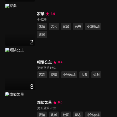
家業
8.9
全42集
愛情
文化
家庭
商戰
小說改編
古裝
2
昭陽公主
8.4
更新至第16集
宮廷
愛情
小說改編
古裝
短劇
3
燦如繁星
9.6
更新至第26集
愛情
足球
校園
勵志
小說改編