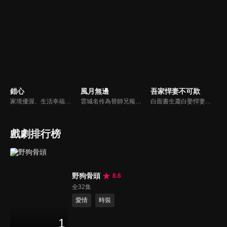
錯心
風月無邊
吾家悍妻不可欺
家境優渥、生活幸福的富商之女連心若，遭逢鉅變失去一切，伸冤不成反被活埋，幸得裴家二爺裴玉澤所救，決心尋找真相伺機復仇。五年後連心若化名歌手杜幽夢回歸，與裴玉澤攜手層層佈局，開啟一場瑰麗爽快的復仇遊戲。
雲城名伶為替師兄報仇不惜鋌而走險委身軍閥之子賀行洲，並精心佈置好陷阱，利用他一步一步接近權力的中心，也慢慢接近真相，卻不知一顆心早在這步步為營的謀劃中陷落，最終深陷虐戀癡纏的故事。
白面書生蕭白娶悍妻徐三娘，誰知她是失憶女將軍，他是隱姓世子爺。假夫妻變真戰友，組百姓軍抗倭寇，鬥權宦，夫妻聯手揭陰謀，救孤寡，在亂世中為百姓打下一座俠義之城。
戲劇排行榜
野狗骨頭
8.6
全32集
愛情
時裝
1