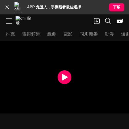
APP 免登入，手機觀看最佳選擇
下載
推薦
電視頻道
戲劇
電影
同步新番
動漫
短