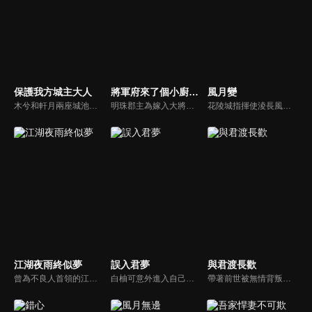
保護我方城主大人
將軍府來了個小廚娘之落難千金
風月變
木兮和軒月兩座城池世代交惡，試圖吞併彼此。木兮城老城主只得一女葉昭南。老城主便秘密隱藏了女兒的性別，從小命昭南女扮男裝，即便繼承了城主，也始終以男兒身示人。一次意外，葉昭南墜崖，陰差陽錯，遇到了軒月城城主柳軒冥，從此開啟了一段奇妙的命運。
明珠郡主為嫁入大將軍府，設計殘害蘇淺淺一家。蘇淺淺開始反擊，明珠和蘇淺淺都分別嫁進將軍府，在內宅之中鬥智鬥力，最終蘇淺淺攜手少年將軍楚君遙，完成復仇大計，並以超凡的廚藝贏得大家的喜愛。
花陵城指揮使淩長風與妻子唐千月是一對新婚三年的恩愛夫妻。除夕夜晚，兩人本約好一起度過，城內卻突發“魂化”暴亂，待淩長風平復暴亂歸來，唐千月已經暈倒在血泊中，胸口上還綻開了一朵鬼魅妖豔的花...唐千月身上到底隱藏了什麼秘密？魂化病症到底為何人計謀？花陵城新故事由此開啟...
江湖夜雨終似夢
誤入君夢
與君渡長歡
曾為不良人首領的江湖，因未能護送關鍵證人韓陽，致使忠將胡將軍蒙冤，不良人兄弟亦因此受害。多年後，他受盧家賞識、以武藝報恩，卻最終選擇獨自漂泊，只求遠離紛爭、過上平凡生活。然而一場與麟鬼閣惡徒的衝突，再度將他捲入風波...
白柚可意外進入自己創造的漫畫世界，成為女主。想要回到現實就必須讓患有恐女症的男主許澤羽愛上她。白柚可不得不追求許澤羽，卻漸漸對他動了真情，但事情遠沒那麼簡單，一場針對二人的血條宿命和陰謀悄然而至...
帶著前世被無情背叛的慘痛記憶，許婉寧得以重生歸來。上一世她不僅被渣男丈夫與綠茶小三欺騙，親生骨肉更早已悲慘離世。這一世，許婉寧在復仇與守護的同時，命運讓她遇上了正在深入調查「紅鸩香」一案的裴珩。兩人從最初的幾番交鋒與試探，到逐漸揭開真相...