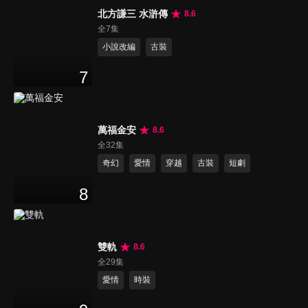
北方謙三 水滸傳
8.6
全7集
小說改編
古裝
7
萬福金安
8.6
全32集
奇幻
愛情
穿越
古裝
短劇
8
雙軌
8.6
全29集
愛情
時裝