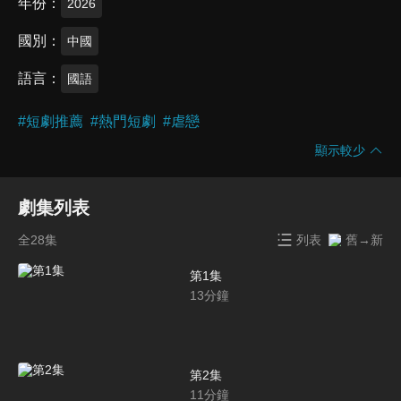
年份
2026
國別
中國
語言
國語
#
短劇推薦
#
熱門短劇
#
虐戀
顯示較少
劇集列表
全28集
列表
舊→新
第1集
13
分鐘
第2集
11
分鐘