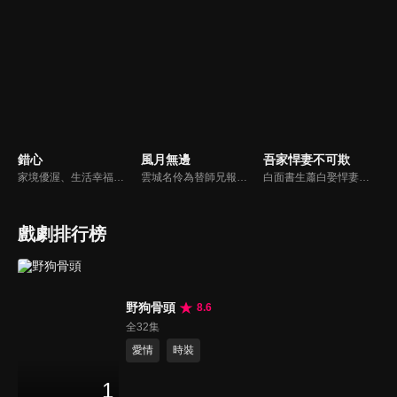
錯心
風月無邊
吾家悍妻不可欺
家境優渥、生活幸福的富商之女連心若，遭逢鉅變失去一切，伸冤不成反被活埋，幸得裴家二爺裴玉澤所救，決心尋找真相伺機復仇。五年後連心若化名歌手杜幽夢回歸，與裴玉澤攜手層層佈局，開啟一場瑰麗爽快的復仇遊戲。
雲城名伶為替師兄報仇不惜鋌而走險委身軍閥之子賀行洲，並精心佈置好陷阱，利用他一步一步接近權力的中心，也慢慢接近真相，卻不知一顆心早在這步步為營的謀劃中陷落，最終深陷虐戀癡纏的故事。
白面書生蕭白娶悍妻徐三娘，誰知她是失憶女將軍，他是隱姓世子爺。假夫妻變真戰友，組百姓軍抗倭寇，鬥權宦，夫妻聯手揭陰謀，救孤寡，在亂世中為百姓打下一座俠義之城。
戲劇排行榜
野狗骨頭
8.6
全32集
愛情
時裝
1