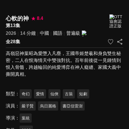
心軟的神
8.4
第13集
2026
14 分鐘
中國
國語
普遍級
全28集
高嶺惡神葉昭為愛墮入凡塵，王國帝姬楚羲和身負雙生秘
密，二人在恨海情天中雙強對抗。百年前後從一見鍾情到
恨入骨髓，跨越輪回的純愛博弈在神人癡纏、家國大義中
撕開真相。
類型
奇幻
愛情
仙俠
古裝
短劇
演員
嚴子賢
烏日麗格
書亞信雷澍
導演
葉統