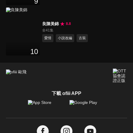
9
良陳美錦
8.8
全41集
愛情
小說改編
古裝
10
下載 ofiii APP