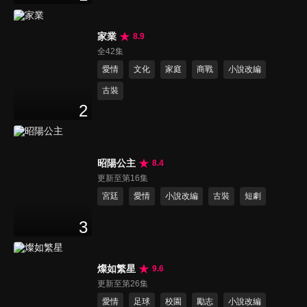
家業
8.9
全42集
愛情
文化
家庭
商戰
小說改編
古裝
2
昭陽公主
8.4
更新至第16集
宮廷
愛情
小說改編
古裝
短劇
3
燦如繁星
9.6
更新至第26集
愛情
足球
校園
勵志
小說改編