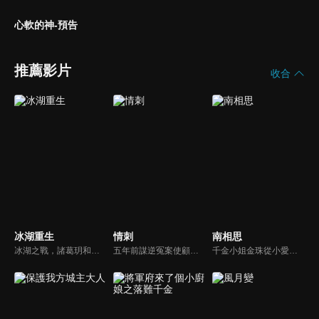
心軟的神-預告
推薦影片
收合
冰湖重生
情刺
南相思
冰湖之戰，諸葛玥和楚喬落入冰湖，楚喬被燕洵所救，得知諸葛玥已死，她尋機刺殺燕洵，為諸葛玥報仇。楚喬在卞唐幾次三番受到一位神秘男子的幫助，她有種似曾相識的感覺，不禁懷疑諸葛玥還活著。燕洵變本加厲，掀起四國紛亂。最終，楚喬能否平定天下並再與諸葛玥重聚？
五年前謀逆冤案使顧君遙滿門慘死，她委身神秘組織隱忍數載只為復仇，皇子岳瑾宸便是她復仇最好的刀。誰曾想宛如謫仙的白蓮竟是心思深沉的惡鬼，步步為營卻終成傀儡。一邊慾望肆意燃燒，一邊深宮危機重重，她該何去何從？
千金小姐金珠從小愛戀寧王周南梔，並如願嫁給了他，可在新婚之夜卻意外看到彈幕，發覺自己竟是古言漫畫中的炮灰女配，開局即下線，死在了新婚之夜。為了求生，金珠決定求助於男主的政敵 “無根丞相”反派樓肆意，兩個人一個炮灰，一個反派，卻在你來我往的交鋒中漸生情愫。