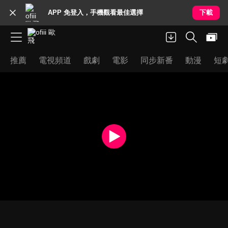
APP 免登入，手機觀看最佳選擇
下載
推薦
電視頻道
戲劇
電影
同步新番
動漫
短