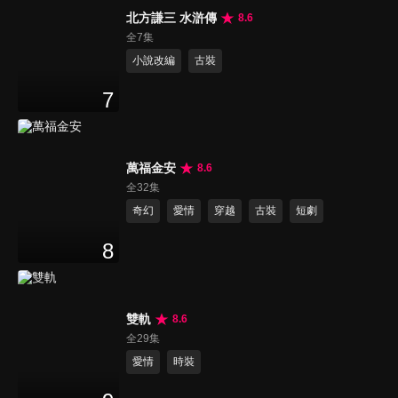
北方謙三 水滸傳
8.6
全7集
小說改編
古裝
7
萬福金安
8.6
全32集
奇幻
愛情
穿越
古裝
短劇
8
雙軌
8.6
全29集
愛情
時裝