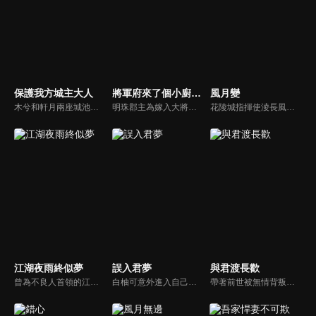
保護我方城主大人
將軍府來了個小廚娘之落難千金
風月變
木兮和軒月兩座城池世代交惡，試圖吞併彼此。木兮城老城主只得一女葉昭南。老城主便秘密隱藏了女兒的性別，從小命昭南女扮男裝，即便繼承了城主，也始終以男兒身示人。一次意外，葉昭南墜崖，陰差陽錯，遇到了軒月城城主柳軒冥，從此開啟了一段奇妙的命運。
明珠郡主為嫁入大將軍府，設計殘害蘇淺淺一家。蘇淺淺開始反擊，明珠和蘇淺淺都分別嫁進將軍府，在內宅之中鬥智鬥力，最終蘇淺淺攜手少年將軍楚君遙，完成復仇大計，並以超凡的廚藝贏得大家的喜愛。
花陵城指揮使淩長風與妻子唐千月是一對新婚三年的恩愛夫妻。除夕夜晚，兩人本約好一起度過，城內卻突發“魂化”暴亂，待淩長風平復暴亂歸來，唐千月已經暈倒在血泊中，胸口上還綻開了一朵鬼魅妖豔的花...唐千月身上到底隱藏了什麼秘密？魂化病症到底為何人計謀？花陵城新故事由此開啟...
江湖夜雨終似夢
誤入君夢
與君渡長歡
曾為不良人首領的江湖，因未能護送關鍵證人韓陽，致使忠將胡將軍蒙冤，不良人兄弟亦因此受害。多年後，他受盧家賞識、以武藝報恩，卻最終選擇獨自漂泊，只求遠離紛爭、過上平凡生活。然而一場與麟鬼閣惡徒的衝突，再度將他捲入風波...
白柚可意外進入自己創造的漫畫世界，成為女主。想要回到現實就必須讓患有恐女症的男主許澤羽愛上她。白柚可不得不追求許澤羽，卻漸漸對他動了真情，但事情遠沒那麼簡單，一場針對二人的血條宿命和陰謀悄然而至...
帶著前世被無情背叛的慘痛記憶，許婉寧得以重生歸來。上一世她不僅被渣男丈夫與綠茶小三欺騙，親生骨肉更早已悲慘離世。這一世，許婉寧在復仇與守護的同時，命運讓她遇上了正在深入調查「紅鸩香」一案的裴珩。兩人從最初的幾番交鋒與試探，到逐漸揭開真相...