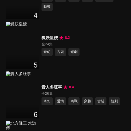
時裝
4
狐妖皇嫂
8.2
全24集
奇幻
古裝
短劇
5
貴人多旺事
8.4
全26集
奇幻
愛情
商戰
穿越
古裝
短劇
6