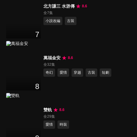
北方謙三 水滸傳
8.6
全7集
小說改編
古裝
7
萬福金安
8.6
全32集
奇幻
愛情
穿越
古裝
短劇
8
雙軌
8.6
全29集
愛情
時裝