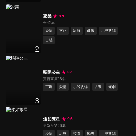
家業
8.9
全42集
愛情
文化
家庭
商戰
小說改編
古裝
2
昭陽公主
8.4
更新至第16集
宮廷
愛情
小說改編
古裝
短劇
3
燦如繁星
9.6
更新至第26集
愛情
足球
校園
勵志
小說改編