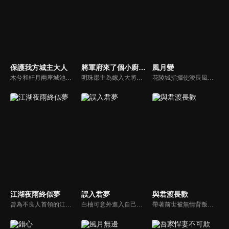
保護我方城主大人
將軍府來了個小廚娘之落難千金
風月變
木兮和軒月兩座城池世代交惡，試圖吞併彼此。木兮城老城主只得一女葉昭南。老城主便秘密隱藏了女兒的性別，從小命昭南女扮男裝，即便繼承了城主，也始終以男兒身示人。一次意外，葉昭南墜崖，陰差陽錯，遇到了軒月城城主柳軒冥，從此開啟了一段奇妙的命運。
明珠郡主為嫁入大將軍府，設計殘害蘇淺淺一家。蘇淺淺開始反擊，明珠和蘇淺淺都分別嫁進將軍府，在內宅之中鬥智鬥力，最終蘇淺淺攜手少年將軍楚君遙，完成復仇大計，並以超凡的廚藝贏得大家的喜愛。
花陵城指揮使淩長風與妻子唐千月是一對新婚三年的恩愛夫妻。除夕夜晚，兩人本約好一起度過，城內卻突發“魂化”暴亂，待淩長風平復暴亂歸來，唐千月已經暈倒在血泊中，胸口上還綻開了一朵鬼魅妖豔的花...唐千月身上到底隱藏了什麼秘密？魂化病症到底為何人計謀？花陵城新故事由此開啟...
江湖夜雨終似夢
誤入君夢
與君渡長歡
曾為不良人首領的江湖，因未能護送關鍵證人韓陽，致使忠將胡將軍蒙冤，不良人兄弟亦因此受害。多年後，他受盧家賞識、以武藝報恩，卻最終選擇獨自漂泊，只求遠離紛爭、過上平凡生活。然而一場與麟鬼閣惡徒的衝突，再度將他捲入風波...
白柚可意外進入自己創造的漫畫世界，成為女主。想要回到現實就必須讓患有恐女症的男主許澤羽愛上她。白柚可不得不追求許澤羽，卻漸漸對他動了真情，但事情遠沒那麼簡單，一場針對二人的血條宿命和陰謀悄然而至...
帶著前世被無情背叛的慘痛記憶，許婉寧得以重生歸來。上一世她不僅被渣男丈夫與綠茶小三欺騙，親生骨肉更早已悲慘離世。這一世，許婉寧在復仇與守護的同時，命運讓她遇上了正在深入調查「紅鸩香」一案的裴珩。兩人從最初的幾番交鋒與試探，到逐漸揭開真相...