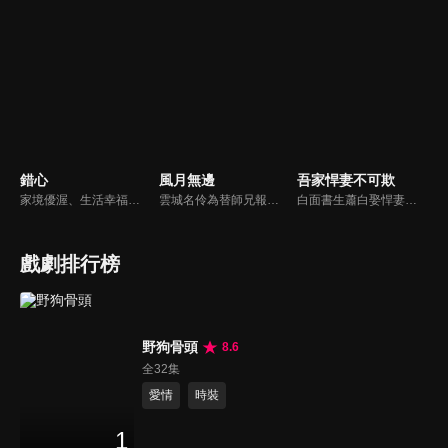
錯心
風月無邊
吾家悍妻不可欺
家境優渥、生活幸福的富商之女連心若，遭逢鉅變失去一切，伸冤不成反被活埋，幸得裴家二爺裴玉澤所救，決心尋找真相伺機復仇。五年後連心若化名歌手杜幽夢回歸，與裴玉澤攜手層層佈局，開啟一場瑰麗爽快的復仇遊戲。
雲城名伶為替師兄報仇不惜鋌而走險委身軍閥之子賀行洲，並精心佈置好陷阱，利用他一步一步接近權力的中心，也慢慢接近真相，卻不知一顆心早在這步步為營的謀劃中陷落，最終深陷虐戀癡纏的故事。
白面書生蕭白娶悍妻徐三娘，誰知她是失憶女將軍，他是隱姓世子爺。假夫妻變真戰友，組百姓軍抗倭寇，鬥權宦，夫妻聯手揭陰謀，救孤寡，在亂世中為百姓打下一座俠義之城。
戲劇排行榜
野狗骨頭
8.6
全32集
愛情
時裝
1