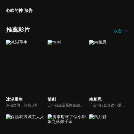
心軟的神-預告
推薦影片
收合
冰湖重生
情刺
南相思
冰湖之戰，諸葛玥和楚喬落入冰湖，楚喬被燕洵所救，得知諸葛玥已死，她尋機刺殺燕洵，為諸葛玥報仇。楚喬在卞唐幾次三番受到一位神秘男子的幫助，她有種似曾相識的感覺，不禁懷疑諸葛玥還活著。燕洵變本加厲，掀起四國紛亂。最終，楚喬能否平定天下並再與諸葛玥重聚？
五年前謀逆冤案使顧君遙滿門慘死，她委身神秘組織隱忍數載只為復仇，皇子岳瑾宸便是她復仇最好的刀。誰曾想宛如謫仙的白蓮竟是心思深沉的惡鬼，步步為營卻終成傀儡。一邊慾望肆意燃燒，一邊深宮危機重重，她該何去何從？
千金小姐金珠從小愛戀寧王周南梔，並如願嫁給了他，可在新婚之夜卻意外看到彈幕，發覺自己竟是古言漫畫中的炮灰女配，開局即下線，死在了新婚之夜。為了求生，金珠決定求助於男主的政敵 “無根丞相”反派樓肆意，兩個人一個炮灰，一個反派，卻在你來我往的交鋒中漸生情愫。