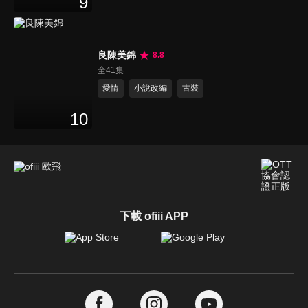
9
良陳美錦
8.8
全41集
愛情
小說改編
古裝
10
下載 ofiii APP