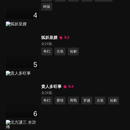
時裝
4
狐妖皇嫂
8.2
全24集
奇幻
古裝
短劇
5
貴人多旺事
8.4
全26集
奇幻
愛情
商戰
穿越
古裝
短劇
6