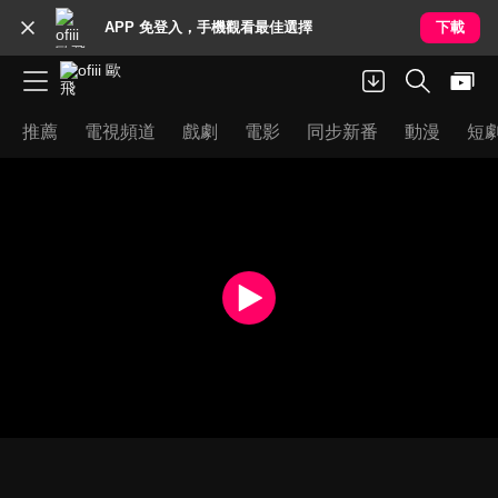
APP 免登入，手機觀看最佳選擇
下載
推薦
電視頻道
戲劇
電影
同步新番
動漫
短