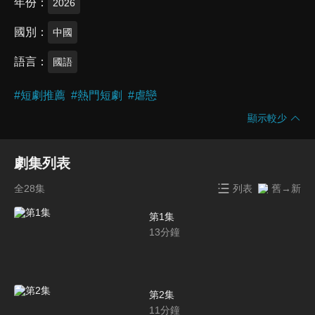
年份
2026
國別
中國
語言
國語
#
短劇推薦
#
熱門短劇
#
虐戀
顯示較少
劇集列表
全28集
列表
舊→新
第1集
13
分鐘
第2集
11
分鐘