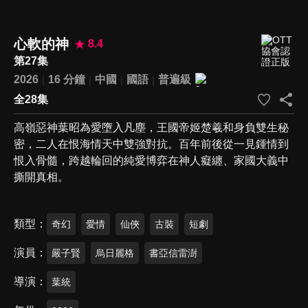
心軟的神
8.4
第27集
2026
16 分鐘
中國
國語
普遍級
全28集
高嶺惡神葉昭為愛墮入凡塵，王國帝姬楚羲和身負雙生秘
密，二人在恨海情天中雙強對抗。百年前後從一見鍾情到
恨入骨髓，跨越輪回的純愛博弈在神人癡纏、家國大義中
撕開真相。
類型
奇幻
愛情
仙俠
古裝
短劇
演員
嚴子賢
烏日麗格
書亞信雷澍
導演
葉統