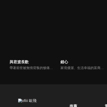
與君渡長歡
錯心
帶著前世被無情背叛的慘痛記憶，許婉寧得以重生歸來。上一世她不僅被渣男丈夫與綠茶小三欺騙，親生骨肉更早已悲慘離世。這一世，許婉寧在復仇與守護的同時，命運讓她遇上了正在深入調查「紅鸩香」一案的裴珩。兩人從最初的幾番交鋒與試探，到逐漸揭開真相...
家境優渥、生活幸福的富商之女連心若，遭逢鉅變失去一切，伸冤不成反被活埋，幸得裴家二爺裴玉澤所救，決心尋找真相伺機復仇。五年後連心若化名歌手杜幽夢回歸，與裴玉澤攜手層層佈局，開啟一場瑰麗爽快的復仇遊戲。
推薦