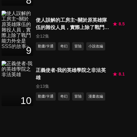
8
使人誤解的工房主~關於原英雄隊
8.5
伍的雜役人員，實際上除了戰鬥能
力外全是SSS的故事~
全12集
動畫/卡通
奇幻
冒險
小說改編
9
正義使者-我的英雄學院之非法英
8.1
雄
全13集
動畫/卡通
奇幻
冒險
漫畫改編
10