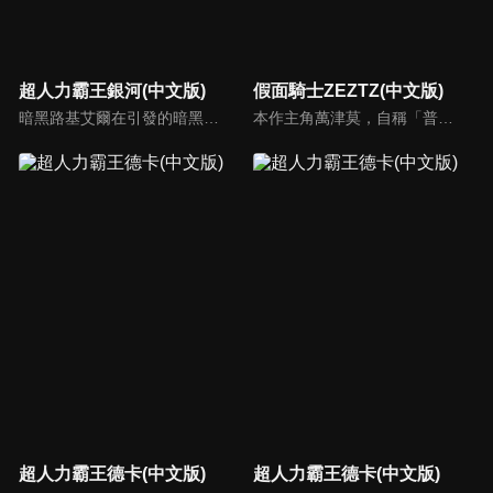
超人力霸王銀河(中文版)
假面騎士ZEZTZ(中文版)
暗黑路基艾爾在引發的暗黑火花戰爭中用擁有讓所有生物陷入時間停歇的暗黑波動將所有的超人力霸王，怪獸和宇宙人變成人偶，後在突然出現的超人力霸王銀河導致兩敗俱傷，雙方因能力用盡而進入沉睡狀態…
本作主角萬津莫，自稱「普通的好青年」。然而，他從小就接連遭遇各種事故、犯罪，甚至如惡夢般的不幸事件，數都數不清。現在沒有工作，與妹妹萬津美浪同住，全靠妹妹的收入過活。不過，莫擁有一項特別的才能——能夠自行選擇想做的夢，並在夢中依照自己的意志行動，也就是所謂的「清晰夢」。憑藉這項能力，他每晚都在夢裡化身無敵特務，盡情活躍。就在這個表面上看似平凡無奇的男人，有一天在夢中得到了一條變身腰帶，化身為假面騎士！更令人驚訝的是，成為假面騎士後的他，還獲得了潛入他人夢境的能力。此時，世界正因某個黑幕的陰謀，出現會寄生在人類夢境中的惡夢使者一旦寄生成功，他們甚至會將觸手伸向現實世界，企圖把這個世界改造成如惡夢般的混沌之地。要消滅惡夢使者，必須潛入他人的夢境，並在保持自我意識的情況下作戰——而全世界唯一能做到這件事的人，正是莫！就此，守護人類(以及人類的睡眠)的英雄——假面騎士ZEZTZ，正式誕生！
超人力霸王德卡(中文版)
超人力霸王德卡(中文版)