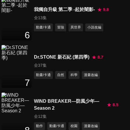
我獨自升級 第二季 -起於闇影-
9.8
全13集
動畫/卡通
冒險
異世界
小說改編
6
Dr.STONE 新石紀 (第四季)
8.7
全37集
動畫/卡通
自然
科學
漫畫改編
7
WIND BREAKER—防風少年—
8.5
Season 2
全12集
動作
動畫/卡通
校園
漫畫改編