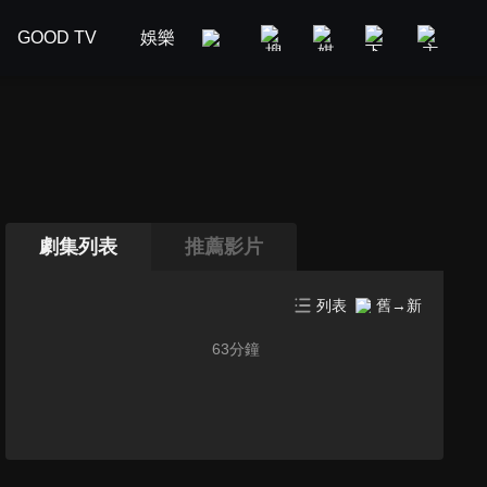
GOOD TV
娛樂
美食旅遊
新聞政論
汽車
劇集列表
推薦影片
列表
舊→新
63
分鐘