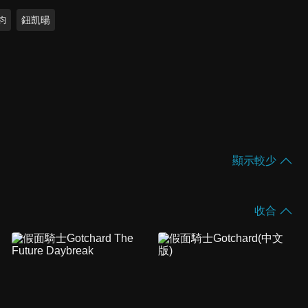
鈞
鈕凱暘
顯示較少
收合