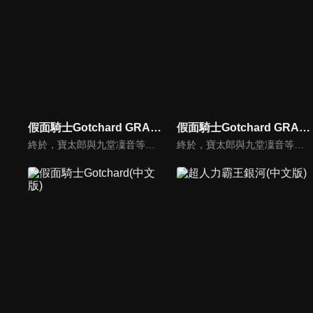
假面騎士Gotchard GRADUATIONS(中文版)
假面騎士Gotchard GRADUATIONS
終於，寶太郎與九堂凜音等夥伴們，迎來了自富良洲高中畢業的那一天。懷抱著學生生活，以及在煉金學院中那些無可取代的珍貴回憶，他們結束了畢業典禮，正準備邁向嶄新的未來──本該是如此。然而，從某一刻起，相同的時間不斷反覆流轉，寶太郎等人完全無法從這個循環中脫身。
終於，寶太郎與九堂凜音等夥伴們，迎來了自富良洲高中畢業的那一天。懷抱著學生生活，以及在煉金學院中那些無可取代的珍貴回憶，他們結束了畢業典禮，正準備邁向嶄新的未來──本該是如此。然而，從某一刻起，相同的時間不斷反覆流轉，寶太郎等人完全無法從這個循環中脫身。