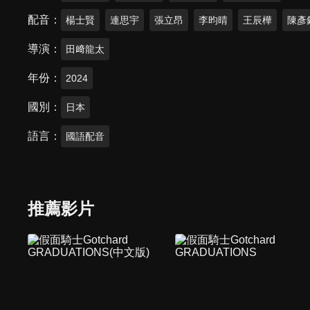
配音
楊士賢
連思宇
張立昂
李昀晴
王辰樺
陳彥
導演
田﨑龍太
年份
2024
國別
日本
語言
國語配音
推薦影片