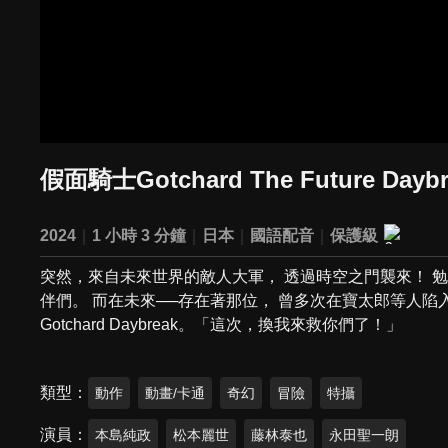
假面騎士Gotchard The Future Dayb
2024
1 小時 3 分鐘
日本
國語配音
保護級
突然，來自未來世界的敵人大軍， 透過時空之門襲來！ 勉強
伴們。 而在未來──存在著那位， 曾多次在寶太郎等人陷入
Gotchard Daybreak。「這次，換我來救你們了！」
類型
動作
動畫/卡通
奇幻
冒險
特攝
演員
本島純政
松本麗世
藤林泰也
永田聖一朗