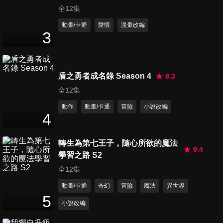
全12集
動畫/卡通
愛情
漫畫改編
3
盾之勇者成名錄 Season 4
8.3
全12集
動作
動畫/卡通
冒險
小說改編
4
轉生為第七王子，隨心所欲的魔法
9.4
學習之路 S2
全12集
動畫/卡通
奇幻
冒險
魔法
異世界
5
小說改編