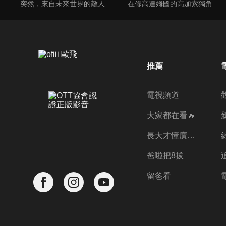
突然，來自未來世界的敵人大軍，透過時空之門襲來！勉強迎戰的，是一之瀨寶太郎＝假面騎士 Gotchard以及他的夥伴們。而在未來──存在著那位，曾多次在寶太郎等人陷入絕境時出手相救的，「20 年後的寶太郎」=假面騎士 Gotchard Daybreak。「這次，換我來救你們了！」察覺到未來危機的寶太郎等人，乘坐「巨型列車」跨越時空，出發前往Daybreak 所在未來的大冒險！
在修高達姆國的高加索獨角仙城堡，登基儀式即將開始，終於到了基拉·哈斯提成為修高達姆國王的日子！他國的國王們——陽馬、姬野、璃塔、神樂崎也齊聚一堂，準備迎接新國王誕生的瞬間。就在這時，一名女性出現在基拉的面前。
推薦
電視頻道
大家都在看🔥
長大才懂廣志的偉大
爸啦把8拔
留爸看