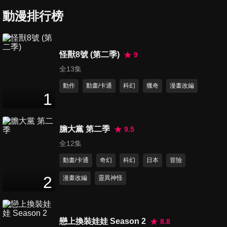
動漫排行榜
怪獸8號 (第二季)
9
全13集
動作
動畫/卡通
科幻
獵奇
漫畫改編
1
膽大黨 第二季
9.5
全12集
動畫/卡通
奇幻
科幻
日本
冒險
2
漫畫改編
靈異神怪
戀上換裝娃娃 Season 2
8.8