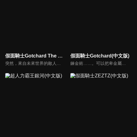
假面騎士Gotchard The Future Daybreak
假面騎士Gotchard(中文版)
突然，來自未來世界的敵人大軍， 透過時空之門襲來！ 勉強迎戰的，是一之瀨寶太郎＝假面騎士 Gotchard以及他的夥伴們。 而在未來──存在著那位， 曾多次在寶太郎等人陷入絕境時出手相救的， 「20 年後的寶太郎」=假面騎士 Gotchard Daybreak。「這次，換我來救你們了！」
鍊金術……。可以把卑金屬鍊成貴金屬，也能透過其中的特殊技術， 孕育出以這世間萬物為樣本的人工生命體「克米」，其數量共有101隻。 克米原本被封印在「騎乘克米卡片」裡慎重的保管著， 但之後卻又被某個神祕人物全部釋放了出來。 克米會跟擁有善意的人產生共鳴並結為夥伴， 但是，也會跟人類的惡意結合，轉變成名為瑪魯加姆的怪物…...。 把被釋放到現代世界的克米全部回收吧！打倒克米與惡意結合的瑪魯加姆， 重新封印進騎乘克米卡片吧！