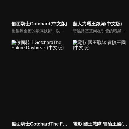
假面騎士Gotchard(中文版)
超人力霸王銀河(中文版)
匯集鍊金術的最高技術，以世間萬物作為模型所創造的人工生命體「克米」，被保存在卡片中保管著。然而，本該慎重保管的克米卻從卡片中一齊被釋放出來。偶然被捲入事件中的普通高中生「一之瀨寶太郎」，被託付假面騎士Gotchard的變身腰帶，同時被賦予回收散落在世界各地的克米的使命。
暗黑路基艾爾在引發的暗黑火花戰爭中用擁有讓所有生物陷入時間停歇的暗黑波動將所有的超人力霸王，怪獸和宇宙人變成人偶，後在突然出現的超人力霸王銀河導致兩敗俱傷，雙方因能力用盡而進入沉睡狀態…
假面騎士GotchardThe Future Daybreak (中文版)
電影 國王戰隊 冒險王國(中文版)