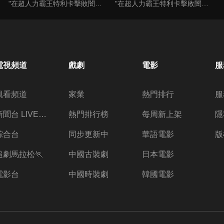
"在超人力霸王特利卡擊敗闇之巨人十年後，昔日的怪獸災害已消滅，地球似乎恢復了和平。人類的目光進一步轉向宇宙，而怪獸災害的對策規模開始縮小。就在這時，突然飛來的神秘宇宙浮遊物體「索菲亞」開始襲擊地球，人類與宇宙的聯繫被斷絕，成為了「孤島般的星球」…"
"在超人力霸王特利卡擊敗闇之巨人十年後，昔日的怪獸災害已消滅，地球似乎恢復了和平。人類的目光進一步轉向宇宙，而怪獸災害的對策規模開始縮小。就在這時，突然飛來的神秘宇宙浮遊物體「索菲亞」開始襲擊地球，人類與宇宙的聯繫被斷絕，成為了「孤島般的星球」…"
電視頻道
戲劇
電影
服
觀看頻道
家業
熱門排行
服
新聞台 LIVE 直播
熱門排行榜
每周新上架
隱
綜合台
同步更新中
華語電影
版
追劇馬拉松🏃
中國古裝劇
日本電影
電影台
中國時裝劇
韓國電影