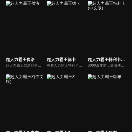
超人力霸王傑洛
超人力霸王德卡
超人力霸王特利卡(中文版)
超人力霸王傑洛他是出身於光之國的年輕戰士，超人力霸王賽文的兒子，個性豪放但有些狂妄，熱愛自由且戰鬥資質非凡，本劇敘說他成長為一個成熟的超級英雄的故事…
在超人力霸王特利卡擊敗闇之巨人十年後，昔日的怪獸災害已消滅，地球似乎恢復了和平。就在這時，神秘宇宙浮遊物體「索菲亞」開始襲擊地球，人類與宇宙的聯繫被斷絕，成為了「孤島般的星球」。主角「明日見奏大」的日常生活也被迫害...
3000萬年前，黑暗使世界深陷於恐怖裡，而光之巨人將其封印在遙遠的宇宙之中。 用盡力量的光之巨人便沉眠於紅色星球上。隨著時間流逝…在地球和平同盟TPU繁忙於成立專業小組GUTS-SELECT時, 真中劍悟做為一位植物學家在已開發的火星上安穩地生活著。然而那份安穩的生活, 卻在某天被宣布告終。