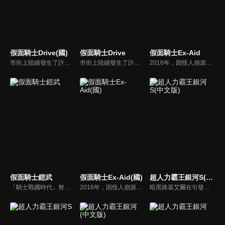
假面騎士Drive(國)
假面騎士Drive
假面騎士Ex-Aid
市街上陸續發生了許多奇怪的事件，而在發生詭異事件前，許多人會感覺到自己的時間似乎靜止了下來，完全無法控制自己的身體…。這樣的狀況，人們稱之為『泥沼現象』。後來變成社會問題的『泥沼現象』正式命名為『重加速現象』，由警視廳設立的特殊狀況下事件搜查課負責處理應對。
市街上陸續發生了許多奇怪的事件，而在發生詭異事件前，許多人會感覺到自己的時間似乎靜止了下來，完全無法控制自己的身體…。這樣的狀況，人們稱之為『泥沼現象』。後來變成社會問題的『泥沼現象』正式命名為『重加速現象』，由警視廳設立的特殊狀況下事件搜查課負責處理應對。
2016年，因怪人崩源體出現，未知的遊戲病毒現正開始侵蝕世界。為了拯救感染者，決心與崩源體戰鬥的天才遊戲玩家寶生永夢以變身腰帶玩家驅動器，與傳說的遊戲軟體卡帶變身為假面騎士Ex-Aid，與各樣遊戲類型的假面騎士們一同現身！遊戲開始（Game Start）！
假面騎士鎧武
假面騎士Ex-Aid(國)
超人力霸王銀河S(中文版)
「騎士戰國時代」努力打工的青年──葛葉紘汰，他因渴望變得更加強大而苦惱。在這時，他撿到神秘的變身腰帶，得到能夠變身為戰甲騎士鎧武的能力。為了保護眾人，他與從空間裂縫出現的異世界怪生物「異域精靈」展開戰鬥……戰甲騎士之間的戰鬥、與異種族的相遇，這場戰役最後轉為兩個男人的一對一對決。
2016年，因怪人崩源體出現，未知的遊戲病毒現正開始侵蝕世界。為了拯救感染者，決心與崩源體戰鬥的天才遊戲玩家寶生永夢以變身腰帶玩家驅動器，與傳說的遊戲軟體卡帶變身為假面騎士Ex-Aid，與各樣遊戲類型的假面騎士們一同現身！遊戲開始（Game Start）！
暗黑路基艾爾在引發的暗黑火花戰爭中，用擁有讓所有生物陷入時間停歇的暗黑波動將所有的超人力霸王，怪獸和宇宙人變成人偶，後在突然出現的超人力霸王銀河導致兩敗俱傷，雙方因能力用盡而進入沉睡狀態。人偶變成流星降落到地球上，從外國回來的禮堂光命運般的被選中為超人力霸王銀河的繼承者。