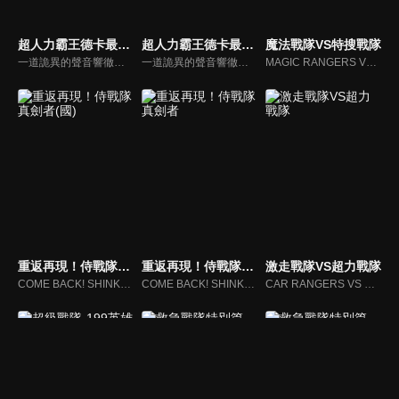
超人力霸王德卡最終章：旅途的彼方…(中文版)
超人力霸王德卡最終章：旅途的彼方…
魔法戰隊VS特搜戰隊
一道詭異的聲音響徹天空。聽到的人們紛紛失去知覺，最後甚至消失無蹤。前往調查的專家小組「GUTS-SELECT」，遇到的卻是接二連三來襲的外星人大軍，以及駕駛漆黑要塞型太空艦「佐爾加烏斯」，扭曲了地球天空的統治者「基貝魯斯教授」。一位認識基貝魯斯的神秘女子突然降臨在苦苦奮戰中的奏大等人面前。
一道詭異的聲音響徹天空。聽到的人們紛紛失去知覺，最後甚至消失無蹤。前往調查的專家小組「GUTS-SELECT」，遇到的卻是接二連三來襲的外星人大軍，以及駕駛漆黑要塞型太空艦「佐爾加烏斯」，扭曲了地球天空的統治者「基貝魯斯教授」。一位認識基貝魯斯的神秘女子突然降臨在苦苦奮戰中的奏大等人面前。
MAGIC RANGERS VS DEKA RANGERS
重返再現！侍戰隊真劍者(國)
重返再現！侍戰隊真劍者
激走戰隊VS超力戰隊
COME BACK! SHINKENGERS
COME BACK! SHINKENGERS
CAR RANGERS VS O-RANGERS