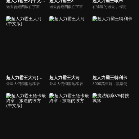
超人力霸王Z(中文版)
超人力霸王Z
超人力霸王歐布
過去曾經四散在宇宙各處的惡魔碎片，再度讓宇宙陷入混亂。為了奪回和平的生活，超人力霸王們不停地在宇宙中奮戰。挺身面對邪惡的是超人力霸王0和弟子超人力霸王Z！Z獨自追著怪獸，來到了地球－－。當宇宙怪獸侵襲地球的瞬間，也造就了Z和遙輝的命運相會。兩位年輕人的熱血戰鬥故事，在此揭開序幕！
過去曾經四散在宇宙各處的惡魔碎片，再度讓宇宙陷入混亂。為了奪回和平的生活，超人力霸王們不停地在宇宙中奮戰。挺身面對邪惡的是超人力霸王0和弟子超人力霸王Z！Z獨自追著怪獸，來到了地球－－。當宇宙怪獸侵襲地球的瞬間，也造就了Z和遙輝的命運相會。兩位年輕人的熱血戰鬥故事，在此揭開序幕！
在遙遠的過去，出現了能夠毀滅世界的恐怖存在——魔王獸，打算將一切破壞殆盡。但是，光之戰士超人力霸王們，封印了魔王獸，取回了宇宙的和平。時光流逝，環遊世界的流浪青年——紅凱，使用名為Orb圓環的道具，借用傳說中的超人力霸王的力量，變身成為超人力霸王Orb，向復活的魔王獸發起了挑戰！
超人力霸王大河(中文版)
超人力霸王大河
超人力霸王特利卡
外星人們悄悄地移居到地球上了。但是，除了極少數人外，一般民眾並不知道這件事。在這樣的社會環境中，主角「工藤博之」在與外星人密切相關工作的民間組織「E.G.I.S」工作，為了守護和平而日夜奮鬥。這樣的他，其實體內沉睡著一個連他自己都不知道的祕密…。新的故事即將開始！
外星人們悄悄地移居到地球上了。但是，除了極少數人外，一般民眾並不知道這件事。在這樣的社會環境中，主角「工藤博之」在與外星人密切相關工作的民間組織「E.G.I.S」工作，為了守護和平而日夜奮鬥。這樣的他，其實體內沉睡著一個連他自己都不知道的祕密…。新的故事即將開始！
3000萬年前，黑暗使世界深陷於恐怖裡，而光之巨人將其封印在遙遠的宇宙之中。 用盡力量的光之巨人便沉眠於紅色星球上。隨著時間流逝…在地球和平同盟TPU繁忙於成立專業小組GUTS-SELECT時, 真中劍悟做為一位植物學家在已開發的火星上安穩地生活著。然而那份安穩的生活, 卻在某天被宣布告終。