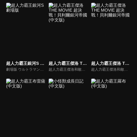
超人力霸王銀河S 劇場版
超人力霸王傑洛 THE MOVIE 超決戰！貝利爾銀河帝國(中文版)
超人力霸王傑洛 THE MOVIE 超決戰！貝利爾銀河帝國
劇場版 ウルトラマンギンガＳ 決戦! ウルトラ10勇士!!
超人力霸王傑洛和敵對的超人力霸王貝利亞。邪惡的貝利亞成為了銀河皇帝。初登場的傑洛超人力霸王作為主角與前作的敵人——以凱撒貝利亞形態復活的、率領貝利亞銀河帝國貝利雅爾超人力霸王的決戰。
超人力霸王傑洛和敵對的超人力霸王貝利亞。邪惡的貝利亞成為了銀河皇帝。初登場的傑洛超人力霸王作為主角與前作的敵人——以凱撒貝利亞形態復活的、率領貝利亞銀河帝國貝利雅爾超人力霸王的決戰。