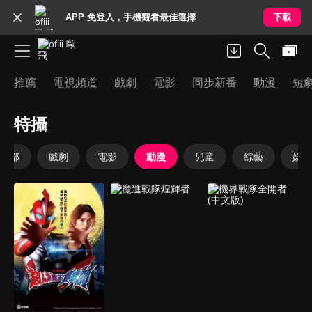
APP 免登入，手機觀看最佳選擇
下載
推薦
電視頻道
戲劇
電影
同步新番
動漫
短
特攝
全部
戲劇
電影
動漫
兒童
綜藝
娛樂