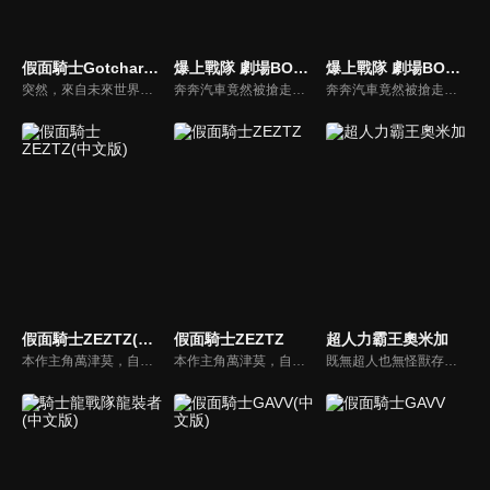
假面騎士Gotchard The Future Daybreak
爆上戰隊 劇場BOON！PROMISE THE CIRCUIT(中文版)
爆上戰隊 劇場BOON！PROMISE THE CIRCUIT
突然，來自未來世界的敵人大軍， 透過時空之門襲來！ 勉強迎戰的，是一之瀨寶太郎＝假面騎士 Gotchard以及他的夥伴們。 而在未來──存在著那位， 曾多次在寶太郎等人陷入絕境時出手相救的， 「20 年後的寶太郎」=假面騎士 Gotchard Daybreak。「這次，換我來救你們了！」
奔奔汽車竟然被搶走了！？ 為了守護公主、也為了守護地球，超爆上的配送任務正式開始！超人氣影片創作者 HIKAKIN，與爆上戰隊的夢幻合作拍攝終於實現！！在範道大也所購入的賽車場中，爆上戰隊正與 HIKAKIN 進行聯名拍攝，就在此時，來自「特里克行星」的公主突然逃了進來！
奔奔汽車竟然被搶走了！？ 為了守護公主、也為了守護地球，超爆上的配送任務正式開始！超人氣影片創作者 HIKAKIN，與爆上戰隊的夢幻合作拍攝終於實現！！在範道大也所購入的賽車場中，爆上戰隊正與 HIKAKIN 進行聯名拍攝，就在此時，來自「特里克行星」的公主突然逃了進來！
假面騎士ZEZTZ(中文版)
假面騎士ZEZTZ
超人力霸王奧米加
本作主角萬津莫，自稱「普通的好青年」。然而，他從小就接連遭遇各種事故、犯罪，甚至如惡夢般的不幸事件，數都數不清。現在沒有工作，與妹妹萬津美浪同住，全靠妹妹的收入過活。不過，莫擁有一項特別的才能——能夠自行選擇想做的夢，並在夢中依照自己的意志行動，也就是所謂的「清晰夢」。憑藉這項能力，他每晚都在夢裡化身無敵特務，盡情活躍。就在這個表面上看似平凡無奇的男人，有一天在夢中得到了一條變身腰帶，化身為假面騎士！更令人驚訝的是，成為假面騎士後的他，還獲得了潛入他人夢境的能力。此時，世界正因某個黑幕的陰謀，出現會寄生在人類夢境中的惡夢使者一旦寄生成功，他們甚至會將觸手伸向現實世界，企圖把這個世界改造成如惡夢般的混沌之地。要消滅惡夢使者，必須潛入他人的夢境，並在保持自我意識的情況下作戰——而全世界唯一能做到這件事的人，正是莫！就此，守護人類(以及人類的睡眠)的英雄——假面騎士ZEZTZ，正式誕生！
本作主角萬津莫，自稱「普通的好青年」。然而，他從小就接連遭遇各種事故、犯罪，甚至如惡夢般的不幸事件，數都數不清。現在沒有工作，與妹妹萬津美浪同住，全靠妹妹的收入過活。不過，莫擁有一項特別的才能——能夠自行選擇想做的夢，並在夢中依照自己的意志行動，也就是所謂的「清晰夢」。憑藉這項能力，他每晚都在夢裡化身無敵特務，盡情活躍。就在這個表面上看似平凡無奇的男人，有一天在夢中得到了一條變身腰帶，化身為假面騎士！更令人驚訝的是，成為假面騎士後的他，還獲得了潛入他人夢境的能力。此時，世界正因某個黑幕的陰謀，出現會寄生在人類夢境中的惡夢使者一旦寄生成功，他們甚至會將觸手伸向現實世界，企圖把這個世界改造成如惡夢般的混沌之地。要消滅惡夢使者，必須潛入他人的夢境，並在保持自我意識的情況下作戰——而全世界唯一能做到這件事的人，正是莫！就此，守護人類(以及人類的睡眠)的英雄——假面騎士ZEZTZ，正式誕生！
既無超人也無怪獸存在的地球上，一名外星人突然自「天空」掉了下來。他是以紅色宇宙迴力鏢「奧米加頭鏢」作為象徵，冠以“究極”之名的超人力霸王。失去過往記憶的這名外星人「超人力霸王奧米加」，化身為人類的模樣，被取名為「宙人」，為了理解初次接觸的生命「地球人」，滿懷好奇地觀察著人們。隨著某天出現的巨大的生物，「怪獸」一詞也從宙人失落的記憶中浮現。面對一頭頭陸續現身的巨大生物，宙人在不知不覺中被使命感驅動，變身為超人力霸王奧米加，展開了俐落而強勁的戰鬥。在此同時，地球人也在從各種角度觀察，這位用紅色頭鏢和頭一次遭遇的巨大生物激戰的巨人，試圖搞清楚他究竟是何方神聖。不久宙人和平凡的地球青年組成了「外星人與地球人」搭檔。藉著互相觀察與交流，搭檔之間也心意互通，一步步逼近了「超人力霸王為何要守護地球？」這個問題的答案。現在，覺醒的時刻即將到來。