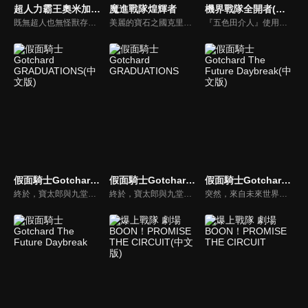
超人力霸王奧米加(中文版)
魔進戰隊煌輝者
機界戰隊全開者(中文版)
既無超人也無怪獸存在的地球上，一名外星人突然自「天空」掉了下來。他是以紅色宇宙迴力鏢「奧米加頭鏢」作為象徵，冠以“究極”之名的超人力霸王。失去過往記憶的這名外星人「超人力霸王奧米加」，化身為人類的模樣，被取名為「宙人」，為了理解初次接觸的生命「地球人」，滿懷好奇地觀察著人們。隨著某天出現的巨大的生物，「怪獸」一詞也從宙人失落的記憶中浮現。面對一頭頭陸續現身的巨大生物，宙人在不知不覺中被使命感驅動，變身為超人力霸王奧米加，展開了俐落而強勁的戰鬥。在此同時，地球人也在從各種角度觀察，這位用紅色頭鏢和頭一次遭遇的巨大生物激戰的巨人，試圖搞清楚他究竟是何方神聖。不久宙人和平凡的地球青年組成了「外星人與地球人」搭檔。藉著互相觀察與交流，搭檔之間也心意互通，一步步逼近了「超人力霸王為何要守護地球？」這個問題的答案。現在，覺醒的時刻即將到來。
美麗的寶石之國克里斯塔利亞，被闇之帝國邪頓海姆入侵和污染了下一個目標是入侵地球。克里斯塔利亞的公主奉父親的命令，帶著5顆具有神秘力量的石頭，名為煌輝石，離開了寶石之國前往地球，尋找守護地球的戰士。八名閃閃發光的超級英雄出現了。前所未有的閃耀與光輝的閃亮英雄現身！
『五色田介人』使用雙親製作的祕密道具『齒輪機關槍』和雙親所發現的平行時空裡的超級戰隊，利用各超級戰隊的力量所製作出的『戰隊齒輪』進行戰鬥。充滿正義之心的1名『人類』與4名『機界機器人』變身成『全開者』一同對抗『機械托比亞王朝托吉鐵克』，前所未有的超級戰隊就此拉開序幕。
假面騎士Gotchard GRADUATIONS(中文版)
假面騎士Gotchard GRADUATIONS
假面騎士Gotchard The Future Daybreak(中文版)
終於，寶太郎與九堂凜音等夥伴們，迎來了自富良洲高中畢業的那一天。懷抱著學生生活，以及在煉金學院中那些無可取代的珍貴回憶，他們結束了畢業典禮，正準備邁向嶄新的未來──本該是如此。然而，從某一刻起，相同的時間不斷反覆流轉，寶太郎等人完全無法從這個循環中脫身。
終於，寶太郎與九堂凜音等夥伴們，迎來了自富良洲高中畢業的那一天。懷抱著學生生活，以及在煉金學院中那些無可取代的珍貴回憶，他們結束了畢業典禮，正準備邁向嶄新的未來──本該是如此。然而，從某一刻起，相同的時間不斷反覆流轉，寶太郎等人完全無法從這個循環中脫身。
突然，來自未來世界的敵人大軍， 透過時空之門襲來！ 勉強迎戰的，是一之瀨寶太郎＝假面騎士 Gotchard以及他的夥伴們。 而在未來──存在著那位， 曾多次在寶太郎等人陷入絕境時出手相救的， 「20 年後的寶太郎」=假面騎士 Gotchard Daybreak。「這次，換我來救你們了！」