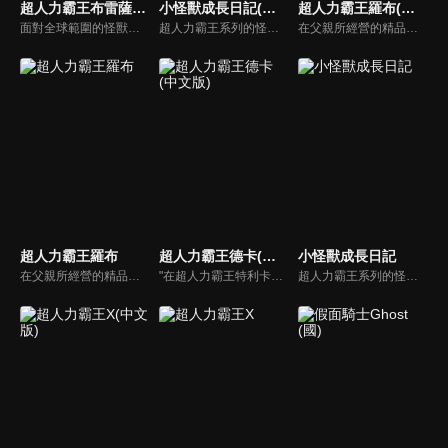
超人力霸王布雷薩(中文版)
小怪獸成長日記(中文版)
超人力霸王羅布(中文版)
面對全球範圍的怪獸肆虐成災，世界各國於1966年成立了地球防衛隊「GGF」，以對抗從地球內外夾攻的怪獸和地球外生命體。然而，隨著自然環境遭到破壞以及全球暖化的急速加劇，某天夜晚，宇宙甲殼怪獸巴贊甲現身。地球防衛隊的清剿行動未果，比留間弦人率領的特殊部隊也陷入了生死一線的危機。
超人力霸王系列的怪獸，不只是被英雄們打敗的敵人。每個人都有自己的特殊能力、外表和特徵，這使他們都獨一無二。故事發生在“小星球”，獨特的“小怪獸”嘗試新事物，結識新朋友，描繪他們的每一個小小的“第一步”
在父親所經營的精品店工作的湊活海和大學生的湊勇海兩兄弟，突如其來地遭遇到出現在這座城市的巨大未知生物 = 怪獸襲擊！於是兩人藉由羅布迴轉儀、羅布水晶之力變身成超人力霸王，開始保衛地球而戰！超人羅索、超人布魯的戰鬥即將開始！
超人力霸王羅布
超人力霸王德卡(中文版)
小怪獸成長日記
在父親所經營的精品店工作的湊活海和大學生的湊勇海兩兄弟，突如其來地遭遇到出現在這座城市的巨大未知生物 = 怪獸襲擊！於是兩人藉由羅布迴轉儀、羅布水晶之力變身成超人力霸王，開始保衛地球而戰！超人羅索、超人布魯的戰鬥即將開始！
"在超人力霸王特利卡擊敗闇之巨人十年後，昔日的怪獸災害已消滅，地球似乎恢復了和平。人類的目光進一步轉向宇宙，而怪獸災害的對策規模開始縮小。就在這時，突然飛來的神秘宇宙浮遊物體「索菲亞」開始襲擊地球，人類與宇宙的聯繫被斷絕，成為了「孤島般的星球」…"
超人力霸王系列的怪獸，不只是被英雄們打敗的敵人。每個人都有自己的特殊能力、外表和特徵，這使他們都獨一無二。故事發生在“小星球”，獨特的“小怪獸”嘗試新事物，結識新朋友，描繪他們的每一個小小的“第一步”