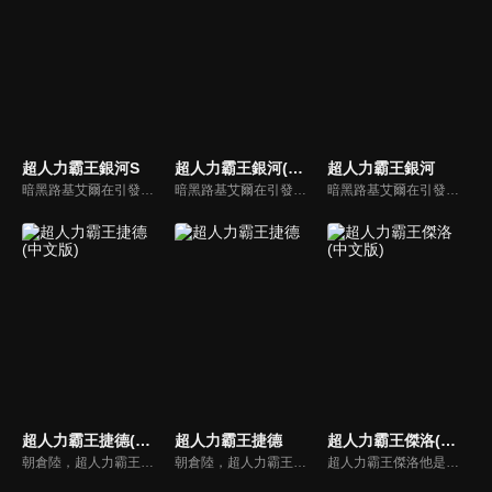
超人力霸王銀河S
超人力霸王銀河(中文版)
超人力霸王銀河
暗黑路基艾爾在引發的暗黑火花戰爭中，用擁有讓所有生物陷入時間停歇的暗黑波動將所有的超人力霸王，怪獸和宇宙人變成人偶，後在突然出現的超人力霸王銀河導致兩敗俱傷，雙方因能力用盡而進入沉睡狀態。人偶變成流星降落到地球上，從外國回來的禮堂光命運般的被選中為超人力霸王銀河的繼承者。
暗黑路基艾爾在引發的暗黑火花戰爭中用擁有讓所有生物陷入時間停歇的暗黑波動將所有的超人力霸王，怪獸和宇宙人變成人偶，後在突然出現的超人力霸王銀河導致兩敗俱傷，雙方因能力用盡而進入沉睡狀態…
暗黑路基艾爾在引發的暗黑火花戰爭中用擁有讓所有生物陷入時間停歇的暗黑波動將所有的超人力霸王，怪獸和宇宙人變成人偶，後在突然出現的超人力霸王銀河導致兩敗俱傷，雙方因能力用盡而進入沉睡狀態…
超人力霸王捷德(中文版)
超人力霸王捷德
超人力霸王傑洛(中文版)
朝倉陸，超人力霸王貝利亞的遺傳因子繼承者。在巨大怪獸骷髏哥摩拉的襲擊下逃跑的朝倉陸與夥伴貝加，發現位於地下500公尺的謎之祕密基地。基地的報告管理系統・蕾姆將「Geed Riser」與「Ultra 膠囊」給予了陸，自幼憧憬著英雄的他，決意融合變身成超人力霸王捷德。
朝倉陸，超人力霸王貝利亞的遺傳因子繼承者。在巨大怪獸骷髏哥摩拉的襲擊下逃跑的朝倉陸與夥伴貝加，發現位於地下500公尺的謎之祕密基地。基地的報告管理系統・蕾姆將「Geed Riser」與「Ultra 膠囊」給予了陸，自幼憧憬著英雄的他，決意融合變身成超人力霸王捷德。
超人力霸王傑洛他是出身於光之國的年輕戰士，超人力霸王賽文的兒子，個性豪放但有些狂妄，熱愛自由且戰鬥資質非凡，本劇敘說他成長為一個成熟的超級英雄的故事…