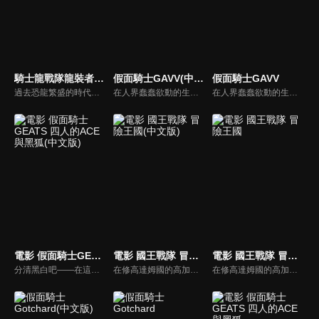
騎士龍戰隊龍裝者(中文版)
假面騎士GAVV(中文版)
假面騎士GAVV
過去恐龍繁盛的時代。古代人類「龍裝族」，與同伴恐龍「騎士龍」，一起從兇惡的戰鬥民族「德魯伊頓」手中守護地球。6500萬年前，巨大隕石衝撞地球。「德魯伊頓族」，捨棄地球逃至宇宙。「龍裝族」，將騎士龍們封印在世界各地的神殿。時光流轉……德魯伊頓為了再次支配地球而回來。於是，龍裝族中被選中的5位騎士挺身而出。騎士龍戰隊龍裝者！使用騎士龍之力「龍裝」的正義騎士們守護地球。
在人界蠢蠢欲動的生命體——格拉紐特，他們為了得到「黑暗點心」綁架人類。來自異世界的青年生真，為了拯救人類挺身而戰，和藉由吃零食誕生的小小怪物口嚼獸一起，用形狀像嘴巴的腰帶變身成假面騎士GAVV！SET&EAT，變身！軟糖、洋芋片、棉花糖、巧克力、糖果……用零食的力量變強，保護人類不受格拉紐特侵害，「零食」英雄，假面騎士GAVV的戰鬥就此揭開序幕！
在人界蠢蠢欲動的生命體——格拉紐特，他們為了得到「黑暗點心」綁架人類。來自異世界的青年生真，為了拯救人類挺身而戰，和藉由吃零食誕生的小小怪物口嚼獸一起，用形狀像嘴巴的腰帶變身成假面騎士GAVV！SET&EAT，變身！軟糖、洋芋片、棉花糖、巧克力、糖果……用零食的力量變強，保護人類不受格拉紐特侵害，「零食」英雄，假面騎士GAVV的戰鬥就此揭開序幕！
電影 假面騎士GEATS 四人的ACE與黑狐(中文版)
電影 國王戰隊 冒險王國(中文版)
電影 國王戰隊 冒險王國
分清黑白吧——在這爾虞我詐中
在修高達姆國的高加索獨角仙城堡，登基儀式即將開始，終於到了基拉·哈斯提成為修高達姆國王的日子！他國的國王們——陽馬、姬野、璃塔、神樂崎也齊聚一堂，準備迎接新國王誕生的瞬間。就在這時，一名女性出現在基拉的面前。
在修高達姆國的高加索獨角仙城堡，登基儀式即將開始，終於到了基拉·哈斯提成為修高達姆國王的日子！他國的國王們——陽馬、姬野、璃塔、神樂崎也齊聚一堂，準備迎接新國王誕生的瞬間。就在這時，一名女性出現在基拉的面前。