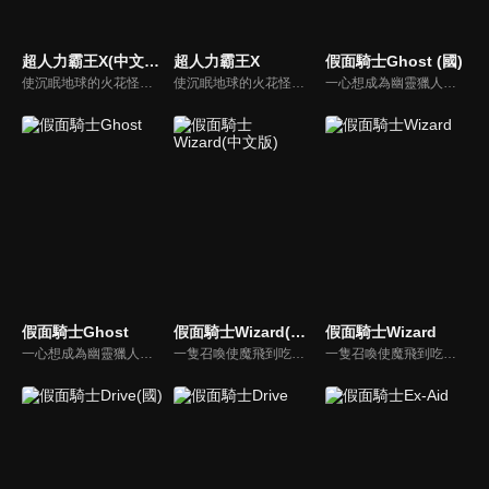
超人力霸王X(中文版)
超人力霸王X
假面騎士Ghost (國)
使沉眠地球的火花怪獸實體化異常爆發的太陽閃焰-究極閃焰被觀測到15年之後，怪獸對抗防衛機構Xio隊員大空大地在進行對電子怪獸的實驗時，超高溫能融化一切的怪獸迪瑪伽出現了！這時大地的多功能裝置傳出了不可思議的聲音。受之引導，大地與光之巨人融合後向怪獸決鬥！超人力霸王X誕生！
使沉眠地球的火花怪獸實體化異常爆發的太陽閃焰-究極閃焰被觀測到15年之後，怪獸對抗防衛機構Xio隊員大空大地在進行對電子怪獸的實驗時，超高溫能融化一切的怪獸迪瑪伽出現了！這時大地的多功能裝置傳出了不可思議的聲音。受之引導，大地與光之巨人融合後向怪獸決鬥！超人力霸王X誕生！
一心想成為幽靈獵人的天空寺尊於18歲生日時，收到來自十年前亡父生前所寄的幽靈眼魂（Ghost Eyecon）後，突如其來地來自異世界的怪人眼魔出現在面前並盯上此物，甚至為救青梅竹馬月村朱里和御成而身亡。得到仙人的幫助之下而獲得Ghost驅動器變身，成為假面騎士Ghost並得以九十九日短暫的生命復甦。
假面騎士Ghost
假面騎士Wizard(中文版)
假面騎士Wizard
一心想成為幽靈獵人的天空寺尊於18歲生日時，收到來自十年前亡父生前所寄的幽靈眼魂（Ghost Eyecon）後，突如其來地來自異世界的怪人眼魔出現在面前並盯上此物，甚至為救青梅竹馬月村朱里和御成而身亡。得到仙人的幫助之下而獲得Ghost驅動器變身，成為假面騎士Ghost並得以九十九日短暫的生命復甦。
一隻召喚使魔飛到吃著甜甜圈的青年．晴人身邊。晴人嘴裡唸著：「找到了嗎…」，便拿出戒指施展魔法叫出了假面騎士Wizard的專用機車．機械鋒翼，並騎上它在召喚使魔的帶領下離去。假面騎士Wizard的故事就此展開…。
一隻召喚使魔飛到吃著甜甜圈的青年．晴人身邊。晴人嘴裡唸著：「找到了嗎…」，便拿出戒指施展魔法叫出了假面騎士Wizard的專用機車．機械鋒翼，並騎上它在召喚使魔的帶領下離去。假面騎士Wizard的故事就此展開…。