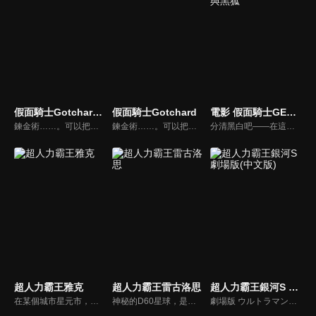
假面騎士Gotchard(中文版)
假面騎士Gotchard
電影 假面騎士GEATS 四人的ACE與黑狐
鍊金術……。可以把卑金屬鍊成貴金屬，也能透過其中的特殊技術， 孕育出以這世間萬物為樣本的人工生命體「克米」，其數量共有101隻。 克米原本被封印在「騎乘克米卡片」裡慎重的保管著， 但之後卻又被某個神祕人物全部釋放了出來。 克米會跟擁有善意的人產生共鳴並結為夥伴， 但是，也會跟人類的惡意結合，轉變成名為瑪魯加姆的怪物…...。 把被釋放到現代世界的克米全部回收吧！打倒克米與惡意結合的瑪魯加姆， 重新封印進騎乘克米卡片吧！
鍊金術……。可以把卑金屬鍊成貴金屬，也能透過其中的特殊技術， 孕育出以這世間萬物為樣本的人工生命體「克米」，其數量共有101隻。 克米原本被封印在「騎乘克米卡片」裡慎重的保管著， 但之後卻又被某個神祕人物全部釋放了出來。 克米會跟擁有善意的人產生共鳴並結為夥伴， 但是，也會跟人類的惡意結合，轉變成名為瑪魯加姆的怪物…...。 把被釋放到現代世界的克米全部回收吧！打倒克米與惡意結合的瑪魯加姆， 重新封印進騎乘克米卡片吧！
分清黑白吧——在這爾虞我詐中
超人力霸王雅克
超人力霸王雷古洛思
超人力霸王銀河S 劇場版(中文版)
在某個城市星元市，市內的獅子尾山上聳立著一個放出異彩的巨大物體。被命名為「摩諾之角」的這個物體，實際上是16年前事件發生後所留下的「怪獸的角」。自從那次全球同時出現怪獸的「怪獸之日」事件以來，怪獸災害已成為日常，在日本的地球防衛隊以武力對抗怪獸的同時，怪獸防災科學調查所「SKIP」，則致力於進行科學調查與避難引導，以防止怪獸災害的發生與擴大。
神秘的D60星球，是宇宙幻獸拳的發源地。宇宙幻獸拳是一種神奇的宇宙拳法，鬥士們通過與該星球的守護神宇宙幻獸簽訂契約，可以用它們的力量進行戰鬥。在阿魯德大師的帶領下，宇宙幻獸鬥士們努力訓練著。有一天，一個年輕人漂流到了D60上，他除了名字以外失去了所有記憶，他的名字叫超人力霸王雷古洛斯。
劇場版 ウルトラマンギンガＳ 決戦! ウルトラ10勇士!!