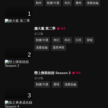
動作
動畫/卡通
科幻
獵奇
漫畫改編
1
膽大黨 第二季
9.5
全12集
動畫/卡通
奇幻
科幻
日本
冒險
漫畫改編
靈異神怪
2
戀上換裝娃娃 Season 2
8.8
全12集
動畫/卡通
愛情
漫畫改編
3