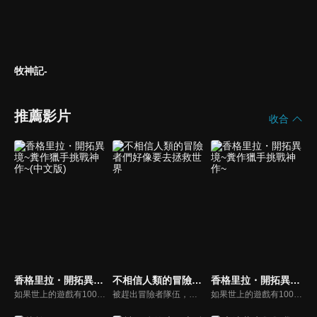
牧神記-
推薦影片
收合
香格里拉・開拓異境~糞作獵手挑戰神作~(中文版)
不相信人類的冒險者們好像要去拯救世界
香格里拉・開拓異境~糞作獵手挑戰神作~
如果世上的遊戲有100款神作，就有1000款糞作。這是深愛糞作也為糞作所鍾愛的男人「陽務樂郎」挑戰與糞作完全極端的神作「香格里拉．開拓異境」的故事。以每個人都有過的遊戲體驗描寫全新感覺的奇幻故事，讓沉浸在過去回憶的大人們＆活在先進科技中的年輕人。
被趕出冒險者隊伍，又被女友欺騙的落魄輕戰士尼克，來到了一間酒館，像是要把一切煩心事都拋到九霄雲外似地猛灌酒。「人類什麼的能信個屁啊！！！！」焦躁和不滿不由自主地脫口而出。本該是只屬於自己的這股情緒，卻有四個人同時發出了相同聲音。各自懷著創傷，屬於他們的正宗冒險即將開幕！
如果世上的遊戲有100款神作，就有1000款糞作。這是深愛糞作也為糞作所鍾愛的男人「陽務樂郎」挑戰與糞作完全極端的神作「香格里拉．開拓異境」的故事。以每個人都有過的遊戲體驗描寫全新感覺的奇幻故事，讓沉浸在過去回憶的大人們＆活在先進科技中的年輕人。