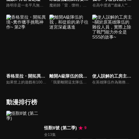
路明非是一名平凡無奇的高中生。某天，他突然收到了一封來自異國學校的神祕的入學邀請函。儘管他被學校優渥的待遇給吸引，但他卻還是無法下定決心——因為他未能割捨自己對女同學雯雯的心意。就在這時，前來說服他入學的學姐諾諾提出了一個建議。
魔術師「雷．懷特」，被譽為世界最強的「冰劍魔法師」，他因懼怕自己過於強大的力量，所以從戰場上消失，隱藏身分進入魔術世界中的菁英至上學校——「亞諾爾德魔術學院」。他是學院有史以來唯一一個普通家庭出身的魔術師，得時時刻刻忍受從周遭貴族投來的蔑視。然而其他人並不知道，他們所歧視的人，正是被現世所謳歌為世界七大魔術師之中最強的「冰劍魔術師」！
在高中度過""邊緣人""生活的遙，上課時突然跟同班同學一起被召喚到異世界。只要從外掛技能清單中選擇喜歡的技能，神明就會賜予你──本來應該是這樣的，但外掛技能是先搶先贏，所以強勢技能都已經被同學們拿完了！？由於神明惱羞成怒，遙被硬塞了全部剩下的負面技能，還因為技能『邊緣人』的關係，到了異世界也只能孤單一人冒險……。不依賴外掛，還要超越外掛──最強""邊緣人""的異世界困難模式攻略譚，開幕！
香格里拉・開拓異境~糞作獵手挑戰神作~ 第2季
離開A級隊伍的我，和從前的弟子往迷宮深處邁進
使人誤解的工房主~關於原英雄隊伍的雜役人員，實際上除了戰鬥能力外全是SSS的故事~
如果世上的遊戲有100款神作，就有1000款糞作。這是深愛糞作也為糞作所鍾愛的男人「陽務樂郎」挑戰與糞作完全極端的神作「香格里拉．開拓異境」的故事。以每個人都有過的遊戲體驗描寫全新感覺的奇幻故事，讓沉浸在過去回憶的大人們＆活在先進科技中的年輕人。
「我要離開這支隊伍！」紅魔導士優克厲聲拋下這句話，就離開待了五年的A級隊伍「雷霆之槍」。他再也無法忍受其他隊友對太低估自己……不，是受不了被他們瞧不起，最終選擇捨棄了那個地位。當優克在尋找新隊伍的時候，與瑪莉娜、希露可、蕾茵這三個以前教過的學生重逢，並加入了她們的隊伍。在把他當「老師」仰慕的三人激勵下，優克盡情發揮了那超乎常規的魔法能力及技能，也成功引導出瑪莉娜她們的潛力，接連達成各項任務。並透過直播用的魔法道具「卡麥拉君」的「冒險直播」，打響了隊伍「四葉草」的名聲。這樣的「四葉草」夢想是征服最艱難的迷宮「無色暗影」。他們為了實現夢想而挑戰了各式各樣的迷宮，卻漸漸被捲入撼動世界的混沌之中─
在英雄隊伍作為雜務人員工作的溫柔少年格爾特，某天因「沒用」突然被逐出隊伍，甚至被判斷戰鬥相關的各種適性都是最低等級。格爾特為了維持生計，開始幫忙各式各樣的工作，但想不到他在所到之處都展現了超乎人類的驚人才能！因為格爾特除了戰鬥以外的領域，其實都是適性最高的 SSS 級…！然而關鍵的本人對此毫無發覺，並誤認是「常見的事」。這無自覺的行動將會拯救人們、城鎮、甚至國家！？被英雄隊伍開除的少年踏上不知所措的旅途——而這便是那「常見的故事」。
動漫排行榜
怪獸8號 (第二季)
9
全13集