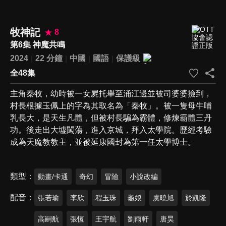
牧神記
8
第6集 神魔共鳴
2024
22 分鐘
中國
國語
保護級
全48集
主角秦牧，幼時被一女屍托舉至涌江邊並被司婆婆撿到，
村長根據玉佩上的字為其取名為「秦牧」。被一隻母牛哺
乳長大，是天生凡體，但被村長騙為霸體，修煉霸體三丹
功。後走出大墟闖蕩，進入京城，拜入太學院。歷經考驗
成為天魔教教主，並被延康國封為第一任太學博士。
類型
動畫/卡通
奇幻
冒險
小說改編
配音
張若瑜
李欣
程玉珠
龜娘
虞曉旭
於凱隆
高嗣航
張恆
王宇航
劉雨軒
唐昊