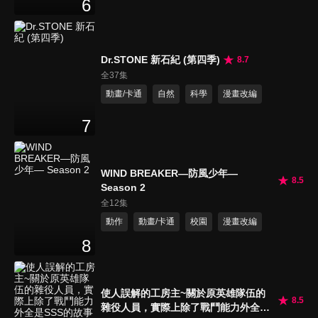
6
Dr.STONE 新石紀 (第四季)
8.7
全37集
動畫/卡通
自然
科學
漫畫改編
7
WIND BREAKER—防風少年—
8.5
Season 2
全12集
動作
動畫/卡通
校園
漫畫改編
8
使人誤解的工房主~關於原英雄隊伍的
8.5
雜役人員，實際上除了戰鬥能力外全是