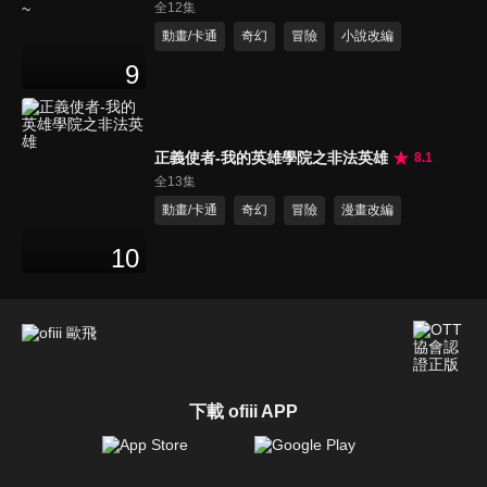
SSS的故事~
全12集
動畫/卡通
奇幻
冒險
小說改編
9
正義使者-我的英雄學院之非法英雄
8.1
全13集
動畫/卡通
奇幻
冒險
漫畫改編
10
下載 ofiii APP