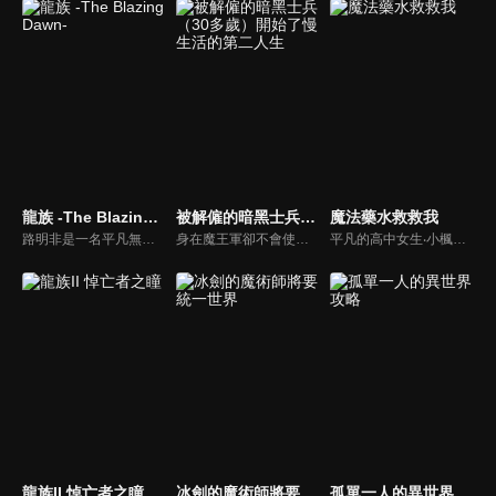
龍族 -The Blazing Dawn-
被解僱的暗黑士兵（30多歲）開始了慢生活的第二人生
魔法藥水救救我
路明非是一名平凡無奇的高中生。某天，他突然收到了一封來自異國學校的神祕的入學邀請函。儘管他被學校優渥的待遇給吸引，但他卻還是無法下定決心——因為他未能割捨自己對女同學雯雯的心意。就在這時，前來說服他入學的學姐諾諾提出了一個建議。
身在魔王軍卻不會使用魔法的暗黑士兵達利艾爾，以自己的才智和行動力爬上了四天王輔佐之位。然而在四天王剛一換代，達利艾爾就被解僱了。大失所望的他徬徨在森林中，無意間遇到了一名被怪物襲擊的少女！拯救了少女的達利艾爾在少女的「盛情招待」下來到了人類的村子。本想在暴露自己是魔族之前溜之大吉的達利艾爾卻在少女的「請求」下留下來開始冒險者之路。
平凡的高中女生‧小楓，在一條陌生的小巷裡醒了過來。那裡是個有著獸人、精靈與龍的不可思議異世界。小楓注意到自己背的背包裡，多了一本前所未見的書。那本書只要唸出「生成」，就能製作出魔法藥水，真是不可思議！對於被拋到異世界的小楓而言，這些生成的魔法藥水成了維繫生活的依靠。
龍族II 悼亡者之瞳
冰劍的魔術師將要統一世界
孤單一人的異世界攻略