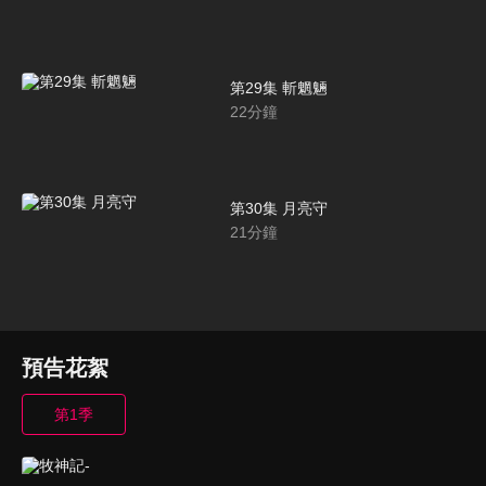
第29集 斬魍魎
22
分鐘
第30集 月亮守
21
分鐘
預告花絮
第1季