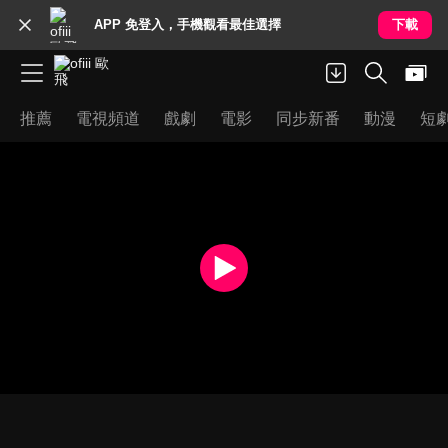
APP 免登入，手機觀看最佳選擇
下載
推薦
電視頻道
戲劇
電影
同步新番
動漫
短