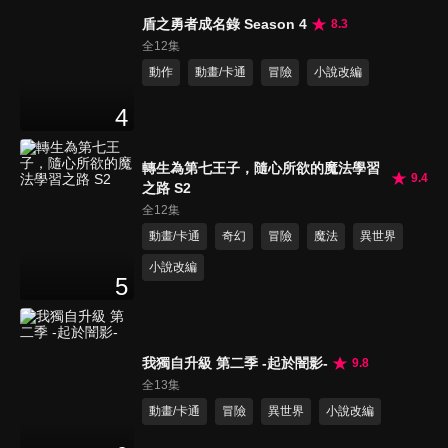
盾之勇者成名錄 Season 4
8.3
全12集
動作
動畫/卡通
冒險
小說改編
4
轉生為第七王子，隨心所欲的魔法學習
9.4
之路 S2
全12集
動畫/卡通
奇幻
冒險
魔法
異世界
小說改編
5
我獨自升級 第二季 -起於闇影-
9.8
全13集
動畫/卡通
冒險
異世界
小說改編