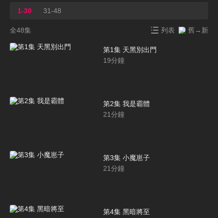
1-30
31-48
全48集
列表
舊→新
第1集 天黑別出門
19
分鐘
第2集 我是霸體
21
分鐘
第3集 小魔崽子
21
分鐘
第4集 黑暗將至