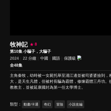
牧神記
8
第10集 小騙子，大騙子
2024
22 分鐘
中國
國語
保護級
全48集
主角秦牧，幼時被一女屍托舉至涌江邊並被司婆婆撿到，
大，是天生凡體，但被村長騙為霸體，修煉霸體三丹功。
教教主，並被延康國封為第一任太學博士。
類型
動畫/卡通
奇幻
冒險
小說改編