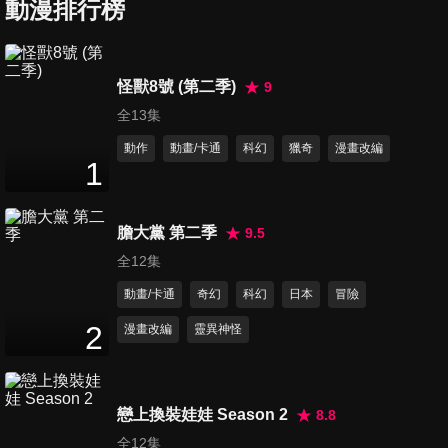
動漫排行榜
第6集 神魔共鳴
22
分鐘
怪獸8號 (第二季)
9
全13集
第7集 三音破壁
22
分鐘
動作
動畫/卡通
科幻
獵奇
漫畫改編
1
第8集 破心中神
膽大黨 第二季
9.5
22
分鐘
全12集
動畫/卡通
奇幻
科幻
日本
冒險
第9集 壁畫尋古
2
漫畫改編
靈異神怪
22
分鐘
戀上換裝娃娃 Season 2
8.8
第10集 小騙子，大騙子
全12集
22
分鐘