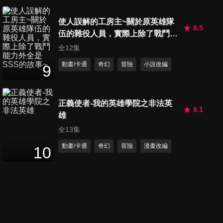
22
分鐘
使人誤解的工房主~關於原英雄隊
8.5
伍的雜役人員，實際上除了戰鬥能
第20集 不夜城
力外全是SSS的故事~
全12集
21
分鐘
動畫/卡通
奇幻
冒險
小說改編
9
第21集 殺了令郎償飯錢
22
分鐘
正義使者-我的英雄學院之非法英
8.1
雄
全13集
第22集 延康大軍
動畫/卡通
奇幻
冒險
漫畫改編
10
23
分鐘
第23集 天圖太子
23
分鐘