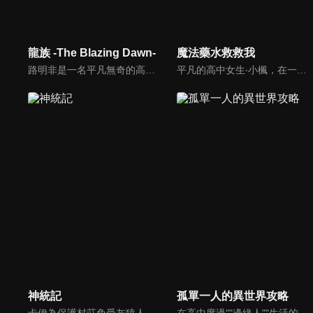
龍族 -The Blazing Dawn-
魔法藥水救救我
路明非是一名平凡無奇的高中生。某天，他突然收到了一封來自異國學校的神祕的入學邀請函。儘管他被學校優渥的待遇給吸引，但他卻還是無法下定決心——因為他未能割捨自己對女同學雯雯的心意。就在這時，前來說服他入學的學姐諾諾提出了一個建議。
平凡的高中女生‧小楓，在一條陌生的小巷裡醒了過來。那裡是個有著獸人、精靈與龍的不可思議異世界。小楓注意到自己背的背包裡，多了一本前所未見的書。那本書只要唸出「生成」，就能製作出魔法藥水，真是不可思議！對於被拋到異世界的小楓而言，這些生成的魔法藥水成了維繫生活的依靠。
神統記
孤單一人的異世界攻略
卡伊為保護村莊免受灰猿人和豬人等亞人類入侵人類土地而站在戰場上。在某次與豬人的戰鬥中卡伊受到致命傷而誤入山谷時受到神的恩賜，因此突然想起「前世的記憶」並在安全返回村莊後透過記憶覺醒新的力量，自此卡伊開始村莊和山谷中的雙重生活。
在高中度過""邊緣人""生活的遙，上課時突然跟同班同學一起被召喚到異世界。只要從外掛技能清單中選擇喜歡的技能，神明就會賜予你──本來應該是這樣的，但外掛技能是先搶先贏，所以強勢技能都已經被同學們拿完了！？由於神明惱羞成怒，遙被硬塞了全部剩下的負面技能，還因為技能『邊緣人』的關係，到了異世界也只能孤單一人冒險……。不依賴外掛，還要超越外掛──最強""邊緣人""的異世界困難模式攻略譚，開幕！