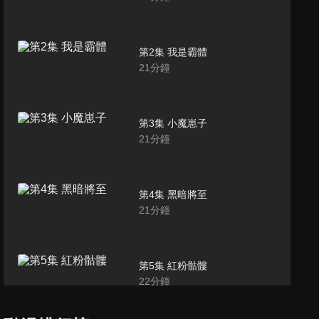
第2集 我是霸體
21
分鐘
第3集 小魔崽子
21
分鐘
第4集 黑暗將至
21
分鐘
第5集 紅粉骷髏
22
分鐘