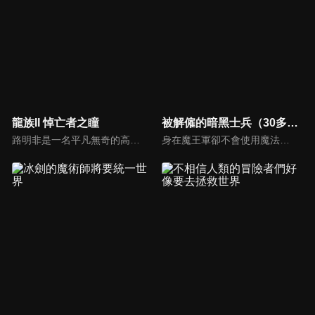
龍族II 悼亡者之瞳
被解僱的暗黑士兵（30多歲）開始了慢生活的第二人生
路明非是一名平凡無奇的高中生。某天，他突然收到了一封來自異國學校的神祕的入學邀請函。儘管他被學校優渥的待遇給吸引，但他卻還是無法下定決心——因為他未能割捨自己對女同學雯雯的心意。就在這時，前來說服他入學的學姐諾諾提出了一個建議。
身在魔王軍卻不會使用魔法的暗黑士兵達利艾爾，以自己的才智和行動力爬上了四天王輔佐之位。然而在四天王剛一換代，達利艾爾就被解僱了。大失所望的他徬徨在森林中，無意間遇到了一名被怪物襲擊的少女！拯救了少女的達利艾爾在少女的「盛情招待」下來到了人類的村子。本想在暴露自己是魔族之前溜之大吉的達利艾爾卻在少女的「請求」下留下來開始冒險者之路。