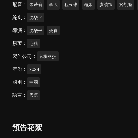
配音
張若瑜
李欣
程玉珠
龜娘
虞曉旭
於凱隆
編劇
沈樂平
導演
沈樂平
姚青
原著
宅豬
製作公司
玄機科技
年份
2024
國別
中國
語言
國語
預告花絮