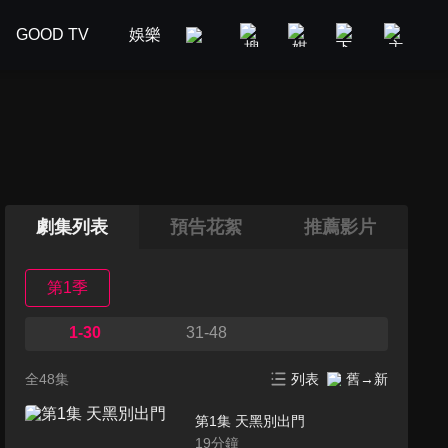
GOOD TV
娛樂
美食旅遊
新聞政論
汽車
劇集列表
預告花絮
推薦影片
第1季
1-30
31-48
全48集
列表
舊→新
第1集 天黑別出門
19
分鐘