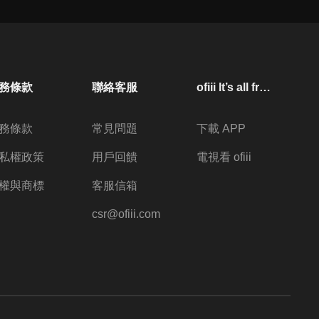
第24集 太陽船
22
分鐘
務條款
聯絡客服
ofiii lt’s all free
第25集 牧日者
21
分鐘
務條款
常見問題
下載 APP
私權政策
用戶回饋
電視看 ofiii
第26集 暗界
22
分鐘
權與商標
客服信箱
csr@ofiii.com
第27集 死者生界
21
分鐘
第28集 天魔眾會員