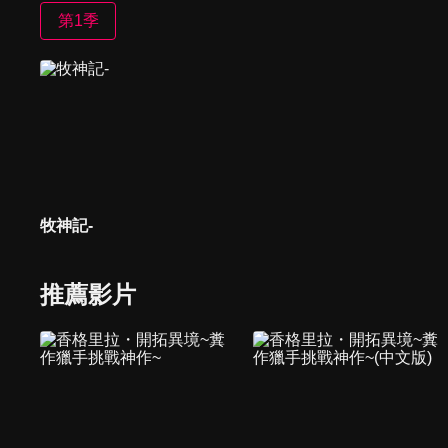
第1季
牧神記-
推薦影片