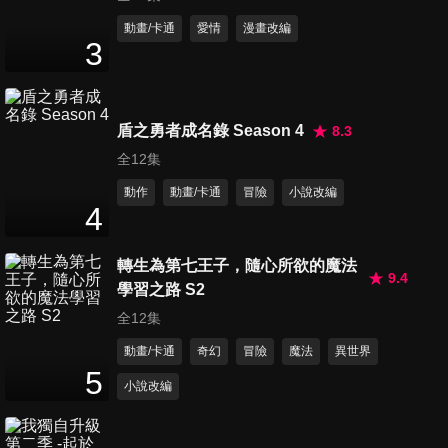
動畫/卡通
愛情
漫畫改編
3
第11集 灕江劍法
21
分鐘
盾之勇者成名錄 Season 4
8.3
全12集
第12集 魔印禪心
動作
動畫/卡通
冒險
小說改編
22
分鐘
4
轉生為第七王子，隨心所欲的魔法
第13集 深夜魅影
9.4
學習之路 S2
22
分鐘
全12集
動畫/卡通
奇幻
冒險
魔法
異世界
5
第14集 涌江龍宮
小說改編
22
分鐘