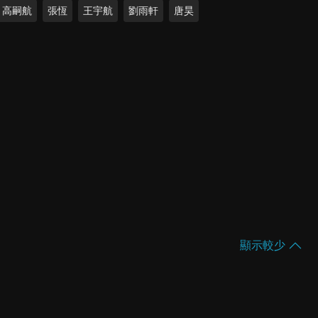
高嗣航
張恆
王宇航
劉雨軒
唐昊
顯示較少