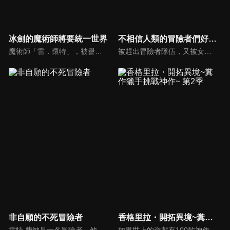
冰劍的魔術師將要統一世界
不相信人類的冒險者們好像要去拯救世界
魔術師「雷．懷特」，被譽為世界最強的「冰劍魔法師」，他因懼怕自己過於強大的力量，所以從戰場上消失，隱藏身分進入魔術世界中的菁英至上學校——「亞諾爾德魔術學院」。他是學院有史以來唯一一個普通家庭出身的魔術師，得時時刻刻忍受從周遭貴族投來的蔑視。然而其他人並不知道，他們所歧視的人，正是被現世所謳歌為世界七大魔術師之中最強的「冰劍魔術師」！
被趕出冒險者隊伍，又被女友欺騙的落魄輕戰士尼克，來到了一間酒館，像是要把一切煩心事都拋到九霄雲外似地猛灌酒。「人類什麼的能信個屁啊！！！！」焦躁和不滿不由自主地脫口而出。本該是只屬於自己的這股情緒，卻有四個人同時發出了相同聲音。各自懷著創傷，屬於他們的正宗冒險即將開幕！
非自願的不死冒險者
香格里拉・開拓異境~糞作獵手挑戰神作~ 第2季
雷特‧費納是一名冒險者。他的目標是要成為神銀級的冒險者，但是當上冒險者已有十年的他，如今仍然於銅級裹足不前。今天雷特來到《水月迷宮》賺取生活費，意外的發現了未探索區域，不過在那裡等著他的，卻是一頭「巨龍」。被「巨龍」吃掉的雷特，再次醒來時，發現自己竟變成了魔物「骨人」。此時雷特想起魔物特有的「存在進化」。為了得到肉體，雷特開始以「骨人」之姿在迷宮裡討伐魔物。
如果世上的遊戲有100款神作，就有1000款糞作。這是深愛糞作也為糞作所鍾愛的男人「陽務樂郎」挑戰與糞作完全極端的神作「香格里拉．開拓異境」的故事。以每個人都有過的遊戲體驗描寫全新感覺的奇幻故事，讓沉浸在過去回憶的大人們＆活在先進科技中的年輕人。