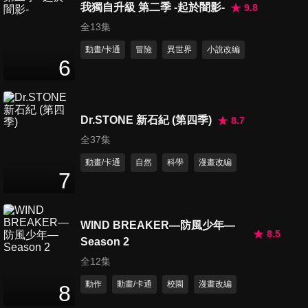
我獨自升級 第二季 -起於闇影-
9.8
第15集 太子少保
全13集
22
分鐘
動畫/卡通
冒險
異世界
小說改編
6
第16集 三百六十堂
23
分鐘
Dr.STONE 新石紀 (第四季)
8.7
全37集
第17集 少教主
動畫/卡通
自然
科學
漫畫改編
22
分鐘
7
WIND BREAKER—防風少年—
第18集 冰潮
8.5
21
分鐘
Season 2
全12集
動作
動畫/卡通
校園
漫畫改編
8
第19集 殘老挑江山