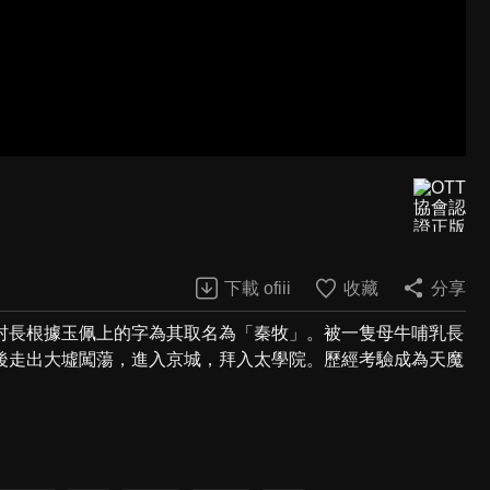
下載 ofiii
收藏
分享
村長根據玉佩上的字為其取名為「秦牧」。被一隻母牛哺乳長
後走出大墟闖蕩，進入京城，拜入太學院。歷經考驗成為天魔