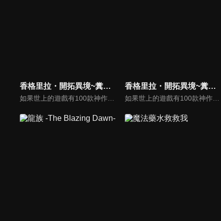
香格里拉・開拓異境~糞作獵手挑戰神作~
香格里拉・開拓異境~糞作獵手挑戰神作~(中文版)
如果世上的遊戲有100款神作，就有1000款糞作。這是深愛糞作也為糞作所鍾愛的男人「陽務樂郎」挑戰與糞作完全極端的神作「香格里拉．開拓異境」的故事。以每個人都有過的遊戲體驗描寫全新感覺的奇幻故事，讓沉浸在過去回憶的大人們＆活在先進科技中的年輕人。
如果世上的遊戲有100款神作，就有1000款糞作。這是深愛糞作也為糞作所鍾愛的男人「陽務樂郎」挑戰與糞作完全極端的神作「香格里拉．開拓異境」的故事。以每個人都有過的遊戲體驗描寫全新感覺的奇幻故事，讓沉浸在過去回憶的大人們＆活在先進科技中的年輕人。