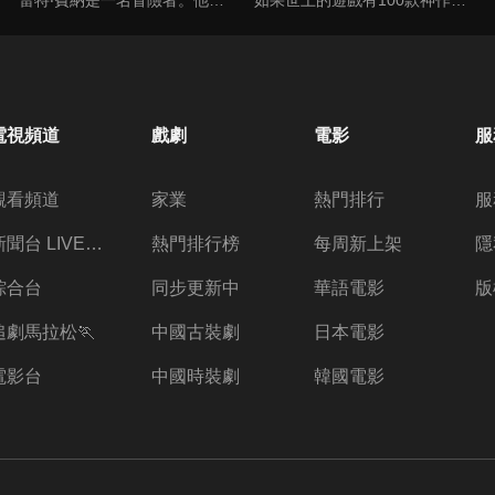
電視頻道
戲劇
電影
服
觀看頻道
家業
熱門排行
服
新聞台 LIVE 直播
熱門排行榜
每周新上架
隱
綜合台
同步更新中
華語電影
版
追劇馬拉松🏃
中國古裝劇
日本電影
電影台
中國時裝劇
韓國電影