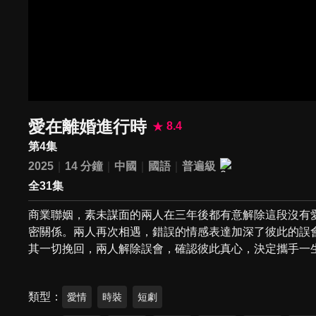
愛在離婚進行時
8.4
第4集
2025
14 分鐘
中國
國語
普遍級
全31集
商業聯姻，素未謀面的兩人在三年後都有意解除這段沒有
密關係。兩人再次相遇，錯誤的情感表達加深了彼此的誤會
其一切挽回，兩人解除誤會，確認彼此真心，決定攜手一
類型
愛情
時裝
短劇