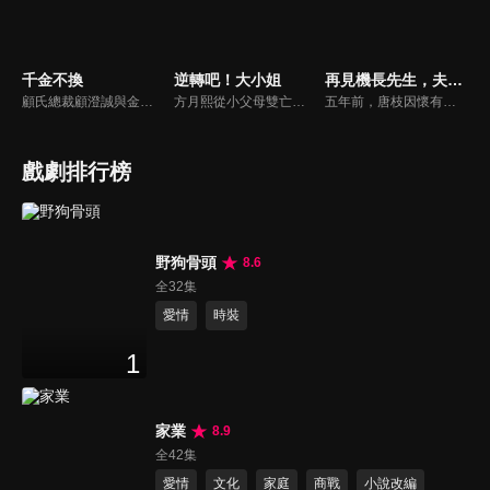
千金不換
逆轉吧！大小姐
再見機長先生，夫人已讀不回
顧氏總裁顧澄誠與金家千金金燦燦兩家聯姻宴席上，童話突然現身阻止，直言自己才是金家真千金，現場頓時混亂，眾人為了自己的利益各執一詞，無人在意童話這個所謂的真千金。
方月熙從小父母雙亡，和妹妹方雪在奶奶也是曼夏酒店集團的董事長唐瑛的照看下長大。掌管集團後，方月熙的性格越發囂張跋扈，對待包括妹妹方雪在內的一眾股東態度十分惡劣。乖巧懂事的方雪表面上看似對姐姐百般忍耐和理解，其實內心十分嫉妒方月熙，一心想取代方月熙，想要得到她擁有的一切。
五年前，唐枝因懷有裴延禮的孩子嫁入裴家，卻在這段婚姻裡受盡冷落。裴延禮心中只有初戀梁平霜，對唐枝與兒子小馳不聞不問。更殘酷的是，唐枝早已被確診胃癌晚期，醫生告知她僅剩一年生命，她最大的心願便是陪小馳過好最後一個五歲生日...
戲劇排行榜
野狗骨頭
8.6
全32集
愛情
時裝
1
家業
8.9
全42集
愛情
文化
家庭
商戰
小說改編