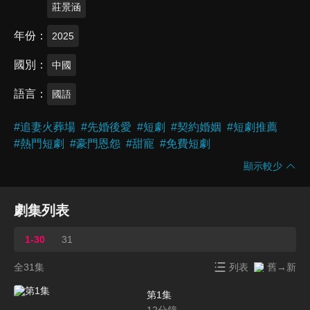
莊景涵
年份
2025
國別
中國
語言
國語
#
追妻火葬場
#
先婚後愛
#
短劇
#
契約婚姻
#
短劇推薦
#
熱門短劇
#
豪門恩怨
#
甜寵
#
免費短劇
顯示較少
劇集列表
1-30
31
全31集
列表
舊→新
第1集
12
分鐘