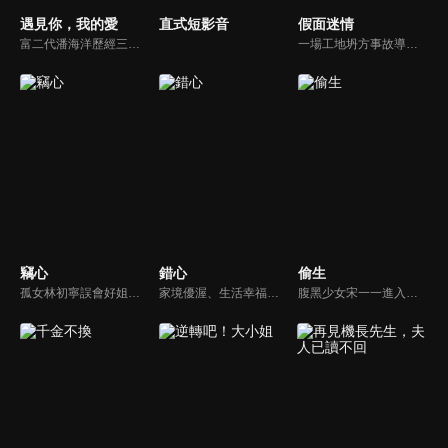
遇見你，我的愛
直式短影音
假面迷情
富二代潘海洋歷經三次失敗婚姻，認為金錢阻礙愛情。唯第一任妻子陸雪怡真心待他。好友伊軒勸他隱藏身份。他在酒吧對芭蕾舞演員韓夢瑤一見鍾情。便化身業務經理與她相戀。熱戀中潘海洋決定娶韓夢瑤，卻在婚前發現韓夢瑤三年前曾是自己公司員工，進而揭開伊軒與韓夢瑤為還債設局圖謀他財產的陰謀...
一場工地坍方事故導致尤尤家破人亡。衝動之下前去尋仇，卻誤傷安國軒之子齊東，被迫遠走他鄉。齊東暗中救她，隱瞞身世守護多年，只為揭開父親的陰謀。五年後，尤尤化名歸來，捲入星耀集團繼承權爭鬥。她與齊東歷經誤解與聯手，終查明父母冤案。真相大白，惡人伏法，兩人攜手走出黑暗，迎來光明未來。
竊心
錯心
偷生
孤女林初寧誤會好姐妹小柔死於紈絝陸司宴之手，卻陰錯陽差必須假扮陸家千金，成為陸司宴的雙胞胎姐姐，進入陸家復仇，然而陸司宴卻以為對自己的姐姐產生了不該有的愛慕之情。
家境優渥、生活幸福的富商之女連心若，遭逢鉅變失去一切，伸冤不成反被活埋，幸得裴家二爺裴玉澤所救，決心尋找真相伺機復仇。五年後連心若化名歌手杜幽夢回歸，與裴玉澤攜手層層佈局，開啟一場瑰麗爽快的復仇遊戲。
腹黑少女宋一一進入雨淋集團一心完成母親的遺願，卻遭遇舅舅薛繁與的強制驅趕，一場少女與大叔之間調教與反調教的拉扯戰，在未知的豪門恩怨中展開...