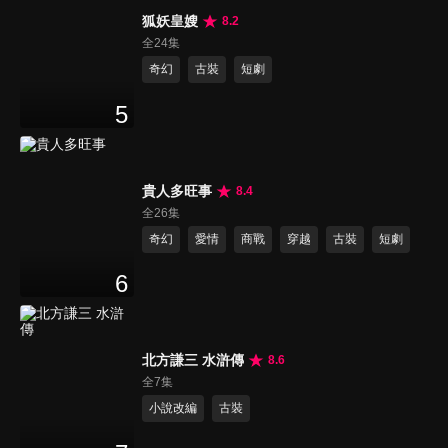
狐妖皇嫂
8.2
全24集
奇幻
古裝
短劇
5
貴人多旺事
8.4
全26集
奇幻
愛情
商戰
穿越
古裝
短劇
6
北方謙三 水滸傳
8.6
全7集
小說改編
古裝