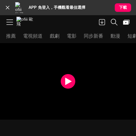
APP 免登入，手機觀看最佳選擇
下載
推薦
電視頻道
戲劇
電影
同步新番
動漫
短