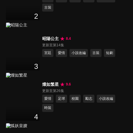
古裝
2
昭陽公主
8.4
更新至第14集
宮廷
愛情
小說改編
古裝
短劇
3
燦如繁星
9.6
更新至第26集
愛情
足球
校園
勵志
小說改編
時裝
4