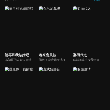
請再和我結婚吧
春來定風波
娶而代之
宓初夏的未婚夫唐璟行在婚禮前傳來死訊，讓她陷入情感與家族變動的雙重衝擊。一年後，和已故未婚夫長相一模一樣的路念白突然出現，宓初夏懷疑他就是唐璟行，但透過DNA鑑定確認並非同一人。為了振興國貨珠寶品牌「蜜糖」，她還是選擇與路念白合作...
講述了沈府嫡女沈江離至純至善，成婚夜被設計與二少主陸景明有夫妻之實，還遭陷害禁足祠堂。分娩遇難被救後兒子焱焱卻有頑疾，藥只有陸家有，沈江離為救子重回陸府。她打臉刁難者，揭開當年被陷害的陰謀，也解開與陸景明的誤會，焱焱則神助攻兩人破鏡重圓。
蓉城首富之女梁意在新婚之夜被丈夫宋之初毀容，更將她拋入河中企圖滅口。大難不死的梁意意外獲救，，卻被迫改頭換面，換上了一張屬於煙花女子徐茵的臉孔。獲得重生的她決意踏上復仇之路。她利用徐茵這個全新的身份作為掩護，處心積慮地接近幫派老大林雲，誓要借力討回公道，讓仇人付出代價。