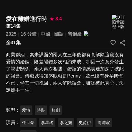
愛在離婚進行時
8.4
第14集
2025
16 分鐘
中國
國語
普遍級
全31集
商業聯姻，素未謀面的兩人在三年後都有意解除這段沒有
愛情的婚姻，陰差陽錯多次相約未成，卻因一次意外發生
了親密關係。兩人再次相遇，錯誤的情感表達加深了彼此
的誤會。傅燕城得知盛眠就是Penny，並已懷有身孕懊悔
不已，傾其一切挽回，兩人解除誤會，確認彼此真心，決
定攜手一生。
類型
愛情
時裝
短劇
演員
任世豪
李星瑤
李之繁
史芮伊
周沛宸