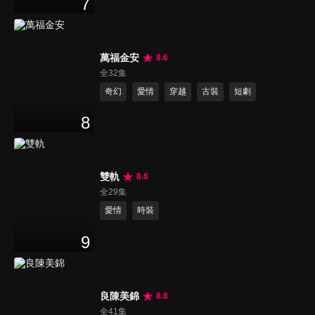
7
萬福金安
8.6
全32集
奇幻
愛情
穿越
古裝
短劇
8
雙軌
8.6
全29集
愛情
時裝
9
良陳美錦
8.8
全41集