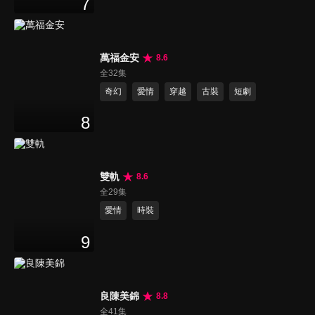
7
萬福金安
8.6
全32集
奇幻
愛情
穿越
古裝
短劇
8
雙軌
8.6
全29集
愛情
時裝
9
良陳美錦
8.8
全41集