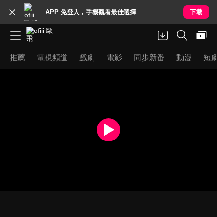
APP 免登入，手機觀看最佳選擇
下載
推薦
電視頻道
戲劇
電影
同步新番
動漫
短