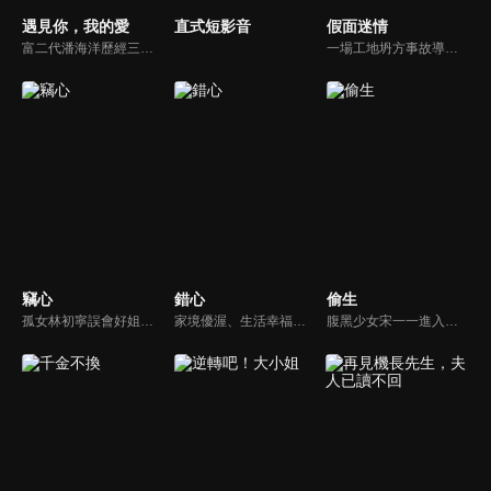
遇見你，我的愛
直式短影音
假面迷情
富二代潘海洋歷經三次失敗婚姻，認為金錢阻礙愛情。唯第一任妻子陸雪怡真心待他。好友伊軒勸他隱藏身份。他在酒吧對芭蕾舞演員韓夢瑤一見鍾情。便化身業務經理與她相戀。熱戀中潘海洋決定娶韓夢瑤，卻在婚前發現韓夢瑤三年前曾是自己公司員工，進而揭開伊軒與韓夢瑤為還債設局圖謀他財產的陰謀...
一場工地坍方事故導致尤尤家破人亡。衝動之下前去尋仇，卻誤傷安國軒之子齊東，被迫遠走他鄉。齊東暗中救她，隱瞞身世守護多年，只為揭開父親的陰謀。五年後，尤尤化名歸來，捲入星耀集團繼承權爭鬥。她與齊東歷經誤解與聯手，終查明父母冤案。真相大白，惡人伏法，兩人攜手走出黑暗，迎來光明未來。
竊心
錯心
偷生
孤女林初寧誤會好姐妹小柔死於紈絝陸司宴之手，卻陰錯陽差必須假扮陸家千金，成為陸司宴的雙胞胎姐姐，進入陸家復仇，然而陸司宴卻以為對自己的姐姐產生了不該有的愛慕之情。
家境優渥、生活幸福的富商之女連心若，遭逢鉅變失去一切，伸冤不成反被活埋，幸得裴家二爺裴玉澤所救，決心尋找真相伺機復仇。五年後連心若化名歌手杜幽夢回歸，與裴玉澤攜手層層佈局，開啟一場瑰麗爽快的復仇遊戲。
腹黑少女宋一一進入雨淋集團一心完成母親的遺願，卻遭遇舅舅薛繁與的強制驅趕，一場少女與大叔之間調教與反調教的拉扯戰，在未知的豪門恩怨中展開...