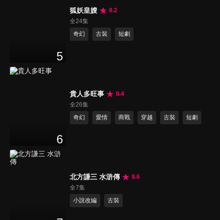
狐妖皇嫂
8.2
全24集
奇幻
古裝
短劇
5
貴人多旺事
8.4
全26集
奇幻
愛情
商戰
穿越
古裝
短劇
6
北方謙三 水滸傳
8.6
全7集
小說改編
古裝