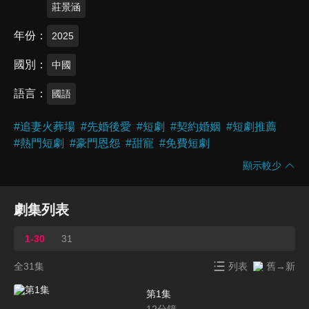
莊景涵
年份
2025
國別
中國
語言
國語
#
追妻火葬場
#
先婚後愛
#
短劇
#
契約婚姻
#
短劇推薦
#
熱門短劇
#
豪門恩怨
#
甜寵
#
免費短劇
顯示較少
劇集列表
1-30
31
全31集
列表
舊→新
第1集
12
分鐘