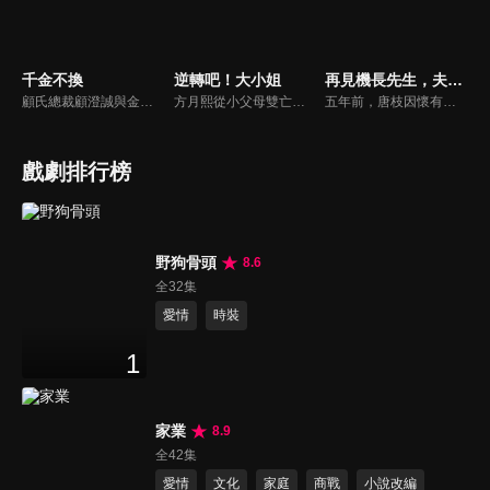
千金不換
逆轉吧！大小姐
再見機長先生，夫人已讀不回
顧氏總裁顧澄誠與金家千金金燦燦兩家聯姻宴席上，童話突然現身阻止，直言自己才是金家真千金，現場頓時混亂，眾人為了自己的利益各執一詞，無人在意童話這個所謂的真千金。
方月熙從小父母雙亡，和妹妹方雪在奶奶也是曼夏酒店集團的董事長唐瑛的照看下長大。掌管集團後，方月熙的性格越發囂張跋扈，對待包括妹妹方雪在內的一眾股東態度十分惡劣。乖巧懂事的方雪表面上看似對姐姐百般忍耐和理解，其實內心十分嫉妒方月熙，一心想取代方月熙，想要得到她擁有的一切。
五年前，唐枝因懷有裴延禮的孩子嫁入裴家，卻在這段婚姻裡受盡冷落。裴延禮心中只有初戀梁平霜，對唐枝與兒子小馳不聞不問。更殘酷的是，唐枝早已被確診胃癌晚期，醫生告知她僅剩一年生命，她最大的心願便是陪小馳過好最後一個五歲生日...
戲劇排行榜
野狗骨頭
8.6
全32集
愛情
時裝
1
家業
8.9
全42集
愛情
文化
家庭
商戰
小說改編