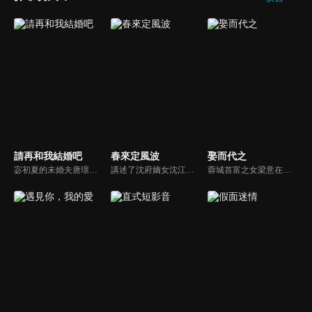
請再和我結婚吧
春來定風波
娶而代之
宓初夏的未婚夫唐璟行在婚禮前傳來死訊，讓她陷入情感與家族變動的雙重衝擊。一年後，和已故未婚夫長相一模一樣的路念白突然出現，宓初夏懷疑他就是唐璟行，但透過DNA鑑定確認並非同一人。為了振興國貨珠寶品牌「蜜糖」，她還是選擇與路念白合作...
講述了沈府嫡女沈江離至純至善，成婚夜被設計與二少主陸景明有夫妻之實，還遭陷害禁足祠堂。分娩遇難被救後兒子焱焱卻有頑疾，藥只有陸家有，沈江離為救子重回陸府。她打臉刁難者，揭開當年被陷害的陰謀，也解開與陸景明的誤會，焱焱則神助攻兩人破鏡重圓。
蓉城首富之女梁意在新婚之夜被丈夫宋之初毀容，更將她拋入河中企圖滅口。大難不死的梁意意外獲救，，卻被迫改頭換面，換上了一張屬於煙花女子徐茵的臉孔。獲得重生的她決意踏上復仇之路。她利用徐茵這個全新的身份作為掩護，處心積慮地接近幫派老大林雲，誓要借力討回公道，讓仇人付出代價。