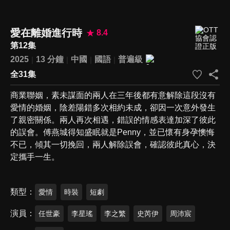
愛在離婚進行時
8.4
第12集
2025
13 分鐘
中國
國語
普遍級
全31集
商業聯姻，素未謀面的兩人在三年後都有意解除這段沒有
愛情的婚姻，陰差陽錯多次相約未成，卻因一次意外發生
了親密關係。兩人再次相遇，錯誤的情感表達加深了彼此
的誤會。傅燕城得知盛眠就是Penny，並已懷有身孕懊悔
不已，傾其一切挽回，兩人解除誤會，確認彼此真心，決
定攜手一生。
類型
愛情
時裝
短劇
演員
任世豪
李星瑤
李之繁
史芮伊
周沛宸