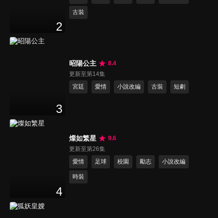
古裝
2
昭陽公主
8.4
更新至第14集
宮廷
愛情
小說改編
古裝
短劇
3
燦如繁星
9.6
更新至第26集
愛情
足球
校園
勵志
小說改編
時裝
4