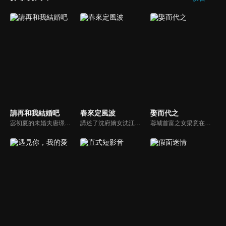
請再和我結婚吧
春來定風波
娶而代之
宓初夏的未婚夫唐璟行在婚禮前傳來死訊，讓她陷入情感與家族變動的雙重衝擊。一年後，和已故未婚夫長相一模一樣的路念白突然出現，宓初夏懷疑他就是唐璟行，但透過DNA鑑定確認並非同一人。為了振興國貨珠寶品牌「蜜糖」，她還是選擇與路念白合作...
講述了沈府嫡女沈江離至純至善，成婚夜被設計與二少主陸景明有夫妻之實，還遭陷害禁足祠堂。分娩遇難被救後兒子焱焱卻有頑疾，藥只有陸家有，沈江離為救子重回陸府。她打臉刁難者，揭開當年被陷害的陰謀，也解開與陸景明的誤會，焱焱則神助攻兩人破鏡重圓。
蓉城首富之女梁意在新婚之夜被丈夫宋之初毀容，更將她拋入河中企圖滅口。大難不死的梁意意外獲救，，卻被迫改頭換面，換上了一張屬於煙花女子徐茵的臉孔。獲得重生的她決意踏上復仇之路。她利用徐茵這個全新的身份作為掩護，處心積慮地接近幫派老大林雲，誓要借力討回公道，讓仇人付出代價。