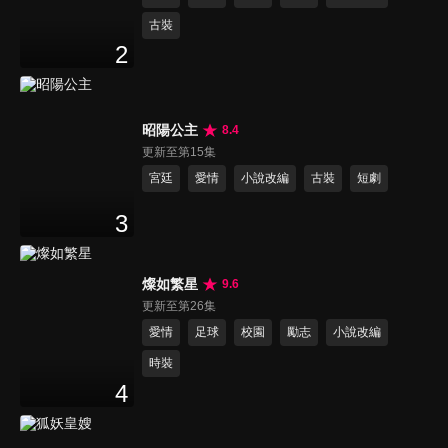
古裝
2
昭陽公主
8.4
更新至第15集
宮廷
愛情
小說改編
古裝
短劇
3
燦如繁星
9.6
更新至第26集
愛情
足球
校園
勵志
小說改編
時裝
4