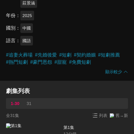
莊景涵
年份
2025
國別
中國
語言
國語
#
追妻火葬場
#
先婚後愛
#
短劇
#
契約婚姻
#
短劇推薦
#
熱門短劇
#
豪門恩怨
#
甜寵
#
免費短劇
顯示較少
劇集列表
1-30
31
全31集
列表
舊→新
第1集
12
分鐘