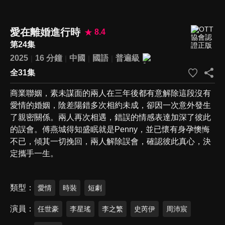
愛在離婚進行時
8.4
第24集
2025
16 分鐘
中國
國語
普遍級
全31集
商業聯姻，素未謀面的兩人在三年後都有意解除這段沒有
愛情的婚姻，陰差陽錯多次相約未成，卻因一次意外發生
了親密關係。兩人再次相遇，錯誤的情感表達加深了彼此
的誤會。傅燕城得知盛眠就是Penny，並已懷有身孕懊悔
不已，傾其一切挽回，兩人解除誤會，確認彼此真心，決
定攜手一生。
類型
愛情
時裝
短劇
演員
任世豪
李星瑤
李之繁
史芮伊
周沛宸