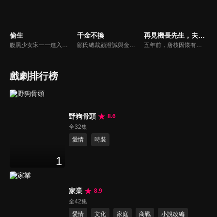
偷生
千金不換
再見機長先生，夫人已讀不回
腹黑少女宋一一進入雨淋集團一心完成母親的遺願，卻遭遇舅舅薛繁與的強制驅趕，一場少女與大叔之間調教與反調教的拉扯戰，在未知的豪門恩怨中展開...
顧氏總裁顧澄誠與金家千金金燦燦兩家聯姻宴席上，童話突然現身阻止，直言自己才是金家真千金，現場頓時混亂，眾人為了自己的利益各執一詞，無人在意童話這個所謂的真千金。
五年前，唐枝因懷有裴延禮的孩子嫁入裴家，卻在這段婚姻裡受盡冷落。裴延禮心中只有初戀梁平霜，對唐枝與兒子小馳不聞不問。更殘酷的是，唐枝早已被確診胃癌晚期，醫生告知她僅剩一年生命，她最大的心願便是陪小馳過好最後一個五歲生日...
戲劇排行榜
野狗骨頭
8.6
全32集
愛情
時裝
1
家業
8.9
全42集
愛情
文化
家庭
商戰
小說改編