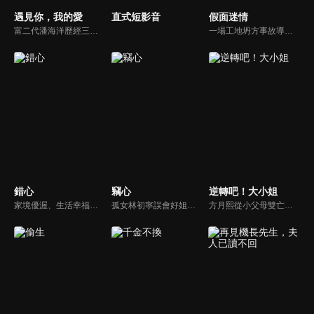
遇見你，我的愛
直式短影音
假面迷情
富二代潘海洋歷經三次失敗婚姻，認為金錢阻礙愛情。唯第一任妻子陸雪怡真心待他。好友伊軒勸他隱藏身份。他在酒吧對芭蕾舞演員韓夢瑤一見鍾情。便化身業務經理與她相戀。熱戀中潘海洋決定娶韓夢瑤，卻在婚前發現韓夢瑤三年前曾是自己公司員工，進而揭開伊軒與韓夢瑤為還債設局圖謀他財產的陰謀...
一場工地坍方事故導致尤尤家破人亡。衝動之下前去尋仇，卻誤傷安國軒之子齊東，被迫遠走他鄉。齊東暗中救她，隱瞞身世守護多年，只為揭開父親的陰謀。五年後，尤尤化名歸來，捲入星耀集團繼承權爭鬥。她與齊東歷經誤解與聯手，終查明父母冤案。真相大白，惡人伏法，兩人攜手走出黑暗，迎來光明未來。
錯心
竊心
逆轉吧！大小姐
家境優渥、生活幸福的富商之女連心若，遭逢鉅變失去一切，伸冤不成反被活埋，幸得裴家二爺裴玉澤所救，決心尋找真相伺機復仇。五年後連心若化名歌手杜幽夢回歸，與裴玉澤攜手層層佈局，開啟一場瑰麗爽快的復仇遊戲。
孤女林初寧誤會好姐妹小柔死於紈絝陸司宴之手，卻陰錯陽差必須假扮陸家千金，成為陸司宴的雙胞胎姐姐，進入陸家復仇，然而陸司宴卻以為對自己的姐姐產生了不該有的愛慕之情。
方月熙從小父母雙亡，和妹妹方雪在奶奶也是曼夏酒店集團的董事長唐瑛的照看下長大。掌管集團後，方月熙的性格越發囂張跋扈，對待包括妹妹方雪在內的一眾股東態度十分惡劣。乖巧懂事的方雪表面上看似對姐姐百般忍耐和理解，其實內心十分嫉妒方月熙，一心想取代方月熙，想要得到她擁有的一切。