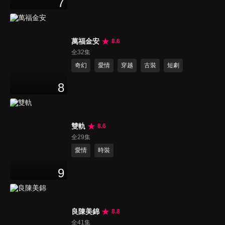
7
萬福金安
8.6
全32集
奇幻
愛情
穿越
古裝
短劇
8
雙軌
8.6
全29集
愛情
時裝
9
良陳美錦
8.8
全41集