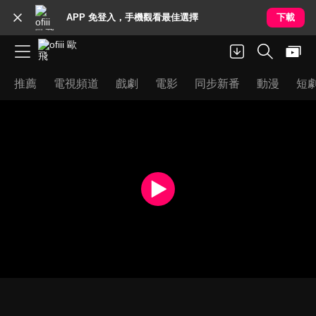
APP 免登入，手機觀看最佳選擇
下載
推薦
電視頻道
戲劇
電影
同步新番
動漫
短