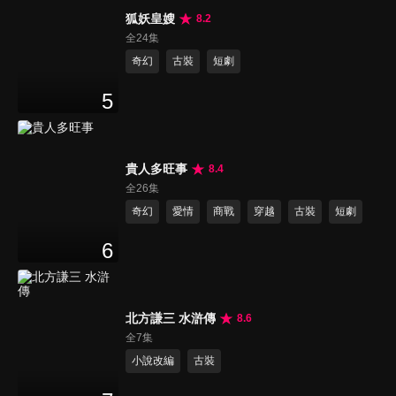
狐妖皇嫂
8.2
全24集
奇幻
古裝
短劇
5
貴人多旺事
8.4
全26集
奇幻
愛情
商戰
穿越
古裝
短劇
6
北方謙三 水滸傳
8.6
全7集
小說改編
古裝