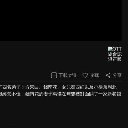
下載 ofiii
收藏
分享
了四名弟子：方東白、錢南花、女兒秦西紅以及小徒弟周北
但經營不佳，錢南花的妻子惠瑛在無雙樓對面開了一家新餐館