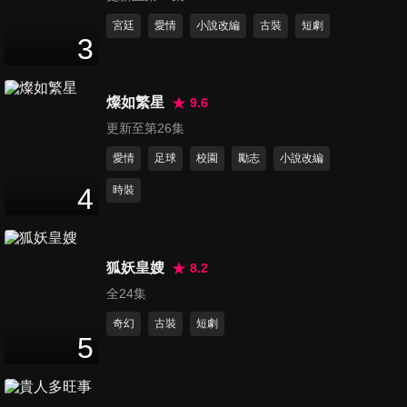
第11集
宮廷
愛情
小說改編
古裝
短劇
3
23
分鐘
燦如繁星
9.6
第12集
更新至第26集
23
分鐘
愛情
足球
校園
勵志
小說改編
4
時裝
第13集
23
分鐘
狐妖皇嫂
8.2
全24集
第14集
23
分鐘
奇幻
古裝
短劇
5
第15集