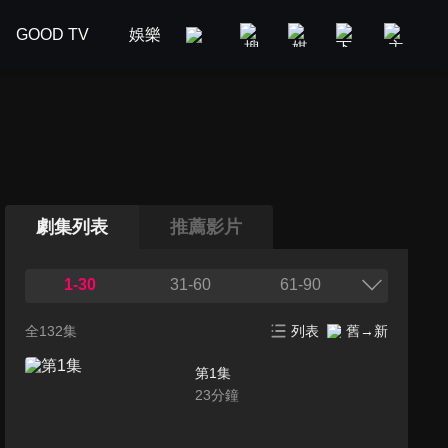
GOOD TV
娛樂
美食旅遊
新聞政論
汽車
劇集列表
推薦影片
1-30
31-60
61-90
全132集
列表
舊→新
第1集
23
分鐘