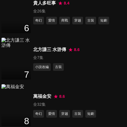
23
分鐘
貴人多旺事
8.4
全26集
奇幻
愛情
商戰
穿越
古裝
短劇
第16集
6
23
分鐘
北方謙三 水滸傳
8.6
第17集
22
分鐘
全7集
小說改編
古裝
7
第18集
22
分鐘
萬福金安
8.6
全32集
第19集
奇幻
愛情
穿越
古裝
短劇
23
分鐘
8