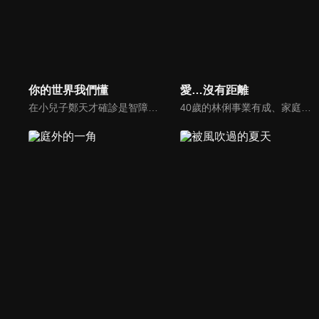
你的世界我們懂
愛…沒有距離
在小兒子鄭天才確診是智障兒後，李家雲的世界近乎崩潰，所幸樂觀豁達的丈夫鄭堅強幫她撐起了一片天。當他們終於克服了種種困難，誰知最大的難關還在後頭......
40歲的林俐事業有成、家庭美滿，卻在生日前夕雙重失守。公司空降年輕網紅與她競爭創意總監之位，丈夫陳石更與女兒補習老師外遇，甚至備妥離婚協議。女兒思遠得知真相後憤而出走，投靠網友。婚姻裂痕與親子衝突同時爆發，林俐被迫直面感情早已變質的殘酷現實，在崩塌邊緣重新審視自己的人生與選擇。