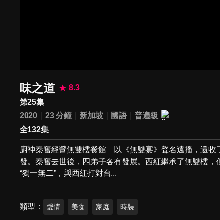
味之道
8.3
第25集
2020
23 分鐘
新加坡
國語
普遍級
全132集
廚神秦奮經營無雙樓餐館，以《無雙宴》聲名遠播，還收
發。秦奮去世後，四弟子各有發展。西紅繼承了無雙樓，
“獨一無二”，與西紅打對台...
類型
愛情
美食
家庭
時裝