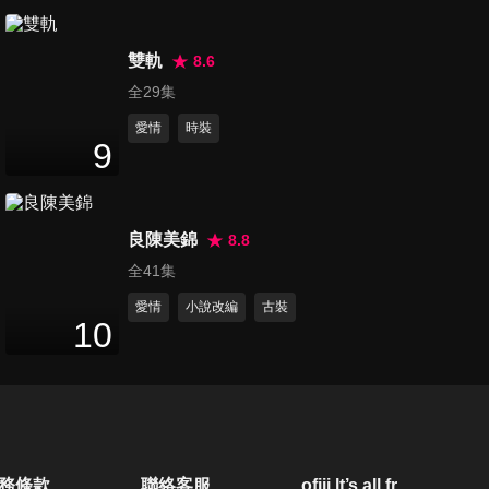
第20集
23
分鐘
雙軌
8.6
全29集
愛情
時裝
第21集
9
23
分鐘
良陳美錦
8.8
第22集
全41集
23
分鐘
愛情
小說改編
古裝
10
第23集
23
分鐘
第24集
務條款
聯絡客服
ofiii lt’s all free