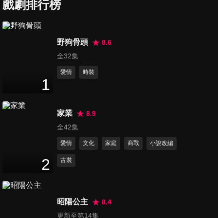
戲劇排行榜
第7集
野狗骨頭
8.6
23
分鐘
全32集
愛情
時裝
1
第8集
23
分鐘
家業
8.9
全42集
第9集
愛情
文化
家庭
商戰
小說改編
23
分鐘
2
古裝
第10集
22
分鐘
昭陽公主
8.4
更新至第14集