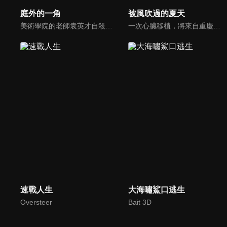
庭外的一角
被風吹過的夏天
美術學院的老師袁英才自殺引發轟動，哥哥袁英傑回國追查真相，發現英才生前人際關係複雜，他的死還涉及了與多名嫌疑人的恩怨情仇。隨著深入調查，英傑揭開了英才隱藏的扭曲性格和畸戀的情結，竟然與自己息息相關，更意想不到的是，他背後還隱藏了神秘藏鏡人極端的報復行動...
一次心臟移植，將來自重慶的音樂才女夏遠星和新加坡富家公子洛家恆聯繫了起來。洛家恆獲得了夏遠星的奇妙能力和部分記憶，他跟隨心的指引，和同學戴映希一起來到重慶。他結識了夏遠星的兒時玩伴於笑笑和程風銘，四個年輕人，兩對跨國戀人，一顆牽引起所有人的心臟，歡笑和淚水的戀愛之旅就此展開。
速戰人生
大海嘯鯊口逃生
Oversteer
Bait 3D