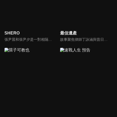
SHERO
最佳遺產
張尹晨和張尹夕是一對相隔五年的姊妹，尹夕在國外被神秘殺手襲擊而下落不明後，姐姐尹晨決定接手妹妹的女保鏢公司SHERO，並和RSB船廠的總裁岳銳翔一起調查對付妹妹的幕後黑手。隨著他們越來越接近真相，那個要殺害尹夕的幕後真兇，似乎就是他們身邊的人…
故事聚焦律師丁詠涵與昔日閨蜜羅恩琪的職場競爭，兩人因過往情感糾葛產生矛盾。為應對競爭壓力，丁詠涵被迫與私家偵探林振斌合作調查多宗遺產案件，從對立逐漸發展為默契搭檔。隨著劇情推進，丁詠涵意外揭開身世之謎，發現林振斌竟是其親生父親，案件調查與血緣真相相互交織。