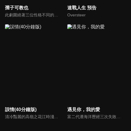
孺子可教也
速戰人生 預告
此劇圍繞著三位性格不同的爸爸：巫尚進（張耀棟飾）、陳哲銘（林明倫飾）、劉奕閣（陳邦鋆飾）在各自孩子面臨PSLE考驗之時所面對的重重考驗，同時也探討新加坡教育制度。
Oversteer
誤情(40分鐘版)
遇見你，我的愛
清冷豔麗的高嶺之花江時淺在遭受霸淩、暴力等一系列事件後，華麗蛻變逆襲歸來，用一場精心策劃強勢開啟自己的復仇之路，最終收穫內心救贖與愛情的故事。
富二代潘海洋歷經三次失敗婚姻，認為金錢阻礙愛情。唯第一任妻子陸雪怡真心待他。好友伊軒勸他隱藏身份。他在酒吧對芭蕾舞演員韓夢瑤一見鍾情。便化身業務經理與她相戀。熱戀中潘海洋決定娶韓夢瑤，卻在婚前發現韓夢瑤三年前曾是自己公司員工，進而揭開伊軒與韓夢瑤為還債設局圖謀他財產的陰謀...