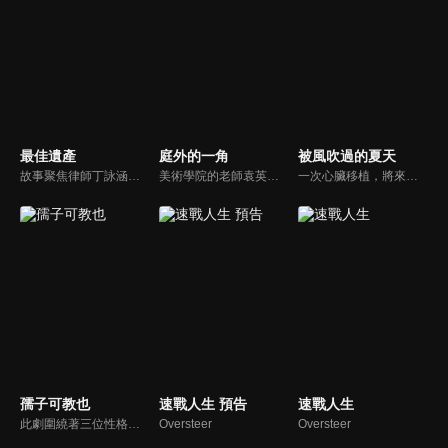
最佳遺產
庭外的一角
被風吹過的夏天
故事聚焦律師丁詠涵與昔日閨蜜羅恩琪的職場競爭，兩人因過往情感糾葛產生矛盾。為應對競爭壓力，丁詠涵被迫與私家偵探林振斌合作調查多宗遺產案件，從對立逐漸發展為默契搭檔。隨著劇情推進，丁詠涵意外揭開身世之謎，發現林振斌竟是其親生父親，案件調查與血緣真相相互交織。
美術學院的老師袁英才自殺引發轟動，哥哥袁英傑回國追查真相，發現英才生前人際關係複雜，他的死還涉及了與多名嫌疑人的恩怨情仇。隨著深入調查，英傑揭開了英才隱藏的扭曲性格和畸戀的情結，竟然與自己息息相關，更意想不到的是，他背後還隱藏了神秘藏鏡人極端的報復行動...
一次心臟移植，將來自重慶的音樂才女夏遠星和新加坡富家公子洛家恆聯繫了起來。洛家恆獲得了夏遠星的奇妙能力和部分記憶，他跟隨心的指引，和同學戴映希一起來到重慶。他結識了夏遠星的兒時玩伴於笑笑和程風銘，四個年輕人，兩對跨國戀人，一顆牽引起所有人的心臟，歡笑和淚水的戀愛之旅就此展開。
孺子可教也
速戰人生 預告
速戰人生
此劇圍繞著三位性格不同的爸爸：巫尚進（張耀棟飾）、陳哲銘（林明倫飾）、劉奕閣（陳邦鋆飾）在各自孩子面臨PSLE考驗之時所面對的重重考驗，同時也探討新加坡教育制度。
Oversteer
Oversteer