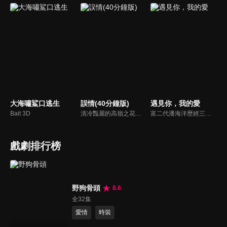
大海嘯鯊口逃生
誤情(40分鐘版)
遇見你，我的愛
Bait 3D
清冷豔麗的高嶺之花江時淺在遭受霸淩、暴力等一系列事件後，華麗蛻變逆襲歸來，用一場精心策劃強勢開啟自己的復仇之路，最終收穫內心救贖與愛情的故事。
富二代潘海洋歷經三次失敗婚姻，認為金錢阻礙愛情。唯第一任妻子陸雪怡真心待他。好友伊軒勸他隱藏身份。他在酒吧對芭蕾舞演員韓夢瑤一見鍾情。便化身業務經理與她相戀。熱戀中潘海洋決定娶韓夢瑤，卻在婚前發現韓夢瑤三年前曾是自己公司員工，進而揭開伊軒與韓夢瑤為還債設局圖謀他財產的陰謀...
戲劇排行榜
野狗骨頭
8.6
全32集
愛情
時裝