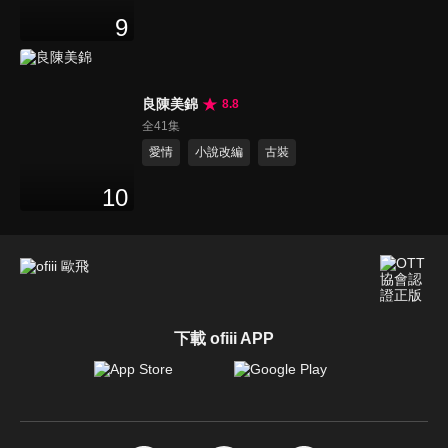
9
良陳美錦
8.8
全41集
愛情
小說改編
古裝
10
下載 ofiii APP