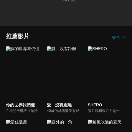
推薦影片
收合
你的世界我們懂
愛…沒有距離
SHERO
在小兒子鄭天才確診是智障兒後，李家雲的世界近乎崩潰，所幸樂觀豁達的丈夫鄭堅強幫她撐起了一片天。當他們終於克服了種種困難，誰知最大的難關還在後頭......
40歲的林俐事業有成、家庭美滿，卻在生日前夕雙重失守。公司空降年輕網紅與她競爭創意總監之位，丈夫陳石更與女兒補習老師外遇，甚至備妥離婚協議。女兒思遠得知真相後憤而出走，投靠網友。婚姻裂痕與親子衝突同時爆發，林俐被迫直面感情早已變質的殘酷現實，在崩塌邊緣重新審視自己的人生與選擇。
張尹晨和張尹夕是一對相隔五年的姊妹，尹夕在國外被神秘殺手襲擊而下落不明後，姐姐尹晨決定接手妹妹的女保鏢公司SHERO，並和RSB船廠的總裁岳銳翔一起調查對付妹妹的幕後黑手。隨著他們越來越接近真相，那個要殺害尹夕的幕後真兇，似乎就是他們身邊的人…