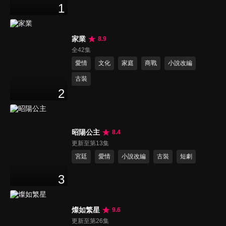
1
家業
8.9
全42集
愛情
文化
家庭
商戰
小說改編
古裝
2
昭陽公主
8.4
更新至第13集
宮廷
愛情
小說改編
古裝
短劇
3
燦如繁星
9.6
更新至第26集