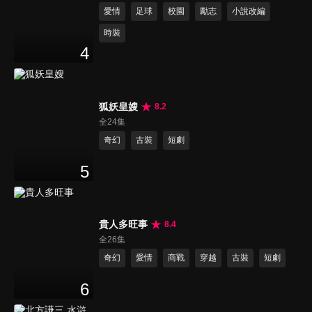
愛情
足球
校園
勵志
小說改編
時裝
4
狐妖皇嫂
8.2
全24集
奇幻
古裝
短劇
5
貴人多旺事
8.4
全26集
奇幻
愛情
商戰
穿越
古裝
短劇
6