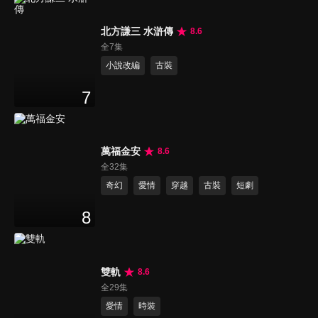
北方謙三 水滸傳
8.6
全7集
小說改編
古裝
7
萬福金安
8.6
全32集
奇幻
愛情
穿越
古裝
短劇
8
雙軌
8.6
全29集
愛情
時裝