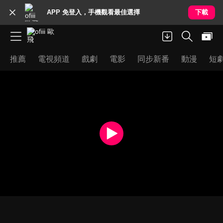
APP 免登入，手機觀看最佳選擇
下載
推薦
電視頻道
戲劇
電影
同步新番
動漫
短