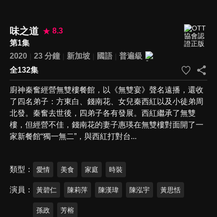
味之道
8.3
第1集
2020
23 分鐘
新加坡
國語
普遍級
全132集
廚神秦奮經營無雙樓餐館，以《無雙宴》聲名遠播，還收
了四名弟子：方東白、錢南花、女兒秦西紅以及小徒弟周
北發。秦奮去世後，四弟子各有發展。西紅繼承了無雙
樓，但經營不佳，錢南花的妻子惠瑛在無雙樓對面開了一
家新餐館“獨一無二”，與西紅打對台...
類型
愛情
美食
家庭
時裝
演員
黃碧仁
陳莉萍
陳漢瑋
陳泓宇
黃思恬
孫政
芳榕