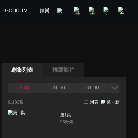
GOOD TV
娛樂
美食旅遊
新聞政論
汽車
劇集列表
推薦影片
1-30
31-60
61-90
全132集
列表
舊→新
第1集
23
分鐘