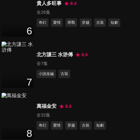
23
分鐘
貴人多旺事
8.4
全26集
奇幻
愛情
商戰
穿越
古裝
短劇
第16集
6
23
分鐘
北方謙三 水滸傳
8.6
第17集
22
分鐘
全7集
小說改編
古裝
7
第18集
22
分鐘
萬福金安
8.6
全32集
第19集
奇幻
愛情
穿越
古裝
短劇
23
分鐘
8