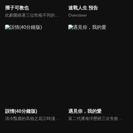
孺子可教也
速戰人生 預告
此劇圍繞著三位性格不同的爸爸：巫尚進（張耀棟飾）、陳哲銘（林明倫飾）、劉奕閣（陳邦鋆飾）在各自孩子面臨PSLE考驗之時所面對的重重考驗，同時也探討新加坡教育制度。
Oversteer
誤情(40分鐘版)
遇見你，我的愛
清冷豔麗的高嶺之花江時淺在遭受霸淩、暴力等一系列事件後，華麗蛻變逆襲歸來，用一場精心策劃強勢開啟自己的復仇之路，最終收穫內心救贖與愛情的故事。
富二代潘海洋歷經三次失敗婚姻，認為金錢阻礙愛情。唯第一任妻子陸雪怡真心待他。好友伊軒勸他隱藏身份。他在酒吧對芭蕾舞演員韓夢瑤一見鍾情。便化身業務經理與她相戀。熱戀中潘海洋決定娶韓夢瑤，卻在婚前發現韓夢瑤三年前曾是自己公司員工，進而揭開伊軒與韓夢瑤為還債設局圖謀他財產的陰謀...