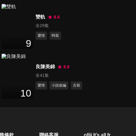
第20集
23
分鐘
雙軌
8.6
全29集
愛情
時裝
第21集
9
23
分鐘
良陳美錦
8.8
第22集
全41集
23
分鐘
愛情
小說改編
古裝
10
第23集
23
分鐘
第24集
務條款
聯絡客服
ofiii lt’s all free