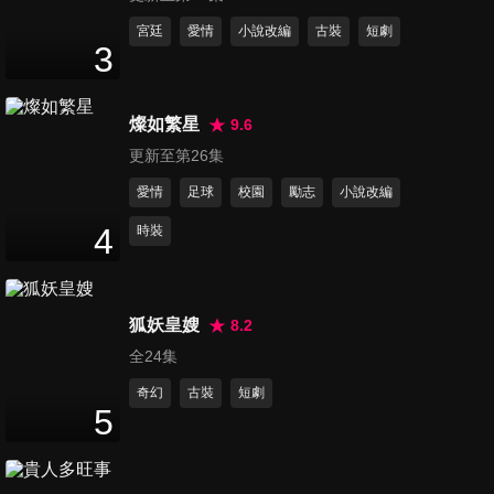
第11集
宮廷
愛情
小說改編
古裝
短劇
3
23
分鐘
燦如繁星
9.6
第12集
更新至第26集
23
分鐘
愛情
足球
校園
勵志
小說改編
4
時裝
第13集
23
分鐘
狐妖皇嫂
8.2
全24集
第14集
23
分鐘
奇幻
古裝
短劇
5
第15集