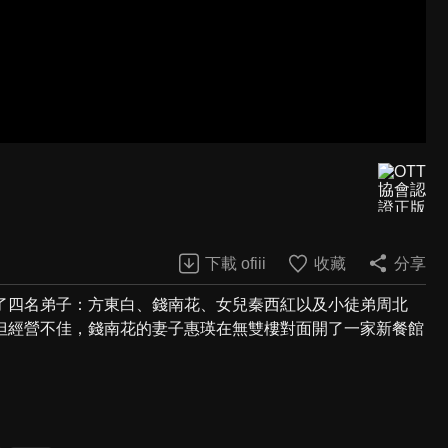
下載 ofiii
收藏
分享
了四名弟子：方東白、錢南花、女兒秦西紅以及小徒弟周北
但經營不佳，錢南花的妻子惠瑛在無雙樓對面開了一家新餐館