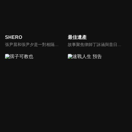
SHERO
最佳遺產
張尹晨和張尹夕是一對相隔五年的姊妹，尹夕在國外被神秘殺手襲擊而下落不明後，姐姐尹晨決定接手妹妹的女保鏢公司SHERO，並和RSB船廠的總裁岳銳翔一起調查對付妹妹的幕後黑手。隨著他們越來越接近真相，那個要殺害尹夕的幕後真兇，似乎就是他們身邊的人…
故事聚焦律師丁詠涵與昔日閨蜜羅恩琪的職場競爭，兩人因過往情感糾葛產生矛盾。為應對競爭壓力，丁詠涵被迫與私家偵探林振斌合作調查多宗遺產案件，從對立逐漸發展為默契搭檔。隨著劇情推進，丁詠涵意外揭開身世之謎，發現林振斌竟是其親生父親，案件調查與血緣真相相互交織。