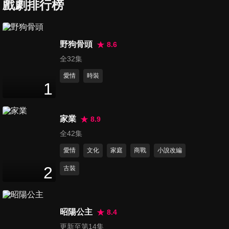
戲劇排行榜
第7集
野狗骨頭
8.6
23
分鐘
全32集
愛情
時裝
1
第8集
23
分鐘
家業
8.9
全42集
第9集
愛情
文化
家庭
商戰
小說改編
23
分鐘
2
古裝
第10集
22
分鐘
昭陽公主
8.4
更新至第14集