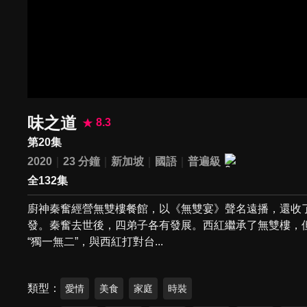
味之道
8.3
第20集
2020
23 分鐘
新加坡
國語
普遍級
全132集
廚神秦奮經營無雙樓餐館，以《無雙宴》聲名遠播，還收
發。秦奮去世後，四弟子各有發展。西紅繼承了無雙樓，
“獨一無二”，與西紅打對台...
類型
愛情
美食
家庭
時裝