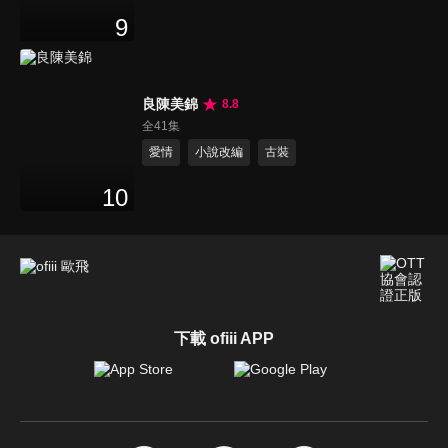
9
良陳美錦
8.8
全41集
愛情
小說改編
古裝
10
下載 ofiii APP