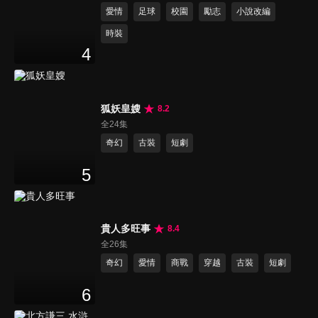
愛情
足球
校園
勵志
小說改編
時裝
4
狐妖皇嫂
8.2
全24集
奇幻
古裝
短劇
5
貴人多旺事
8.4
全26集
奇幻
愛情
商戰
穿越
古裝
短劇
6