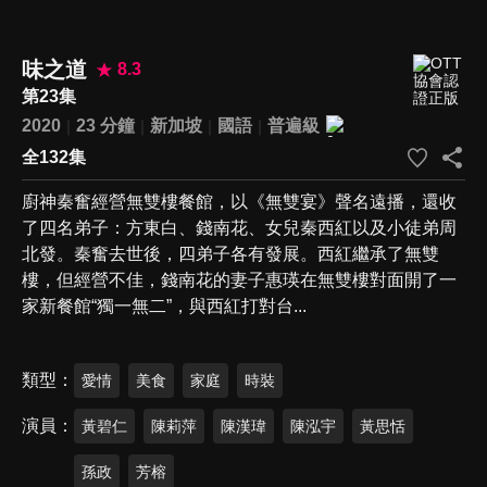
味之道
8.3
第23集
2020
23 分鐘
新加坡
國語
普遍級
全132集
廚神秦奮經營無雙樓餐館，以《無雙宴》聲名遠播，還收
了四名弟子：方東白、錢南花、女兒秦西紅以及小徒弟周
北發。秦奮去世後，四弟子各有發展。西紅繼承了無雙
樓，但經營不佳，錢南花的妻子惠瑛在無雙樓對面開了一
家新餐館“獨一無二”，與西紅打對台...
類型
愛情
美食
家庭
時裝
演員
黃碧仁
陳莉萍
陳漢瑋
陳泓宇
黃思恬
孫政
芳榕