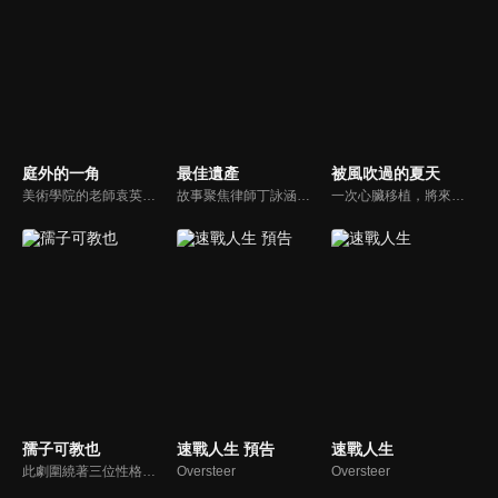
庭外的一角
最佳遺產
被風吹過的夏天
美術學院的老師袁英才自殺引發轟動，哥哥袁英傑回國追查真相，發現英才生前人際關係複雜，他的死還涉及了與多名嫌疑人的恩怨情仇。隨著深入調查，英傑揭開了英才隱藏的扭曲性格和畸戀的情結，竟然與自己息息相關，更意想不到的是，他背後還隱藏了神秘藏鏡人極端的報復行動...
故事聚焦律師丁詠涵與昔日閨蜜羅恩琪的職場競爭，兩人因過往情感糾葛產生矛盾。為應對競爭壓力，丁詠涵被迫與私家偵探林振斌合作調查多宗遺產案件，從對立逐漸發展為默契搭檔。隨著劇情推進，丁詠涵意外揭開身世之謎，發現林振斌竟是其親生父親，案件調查與血緣真相相互交織。
一次心臟移植，將來自重慶的音樂才女夏遠星和新加坡富家公子洛家恆聯繫了起來。洛家恆獲得了夏遠星的奇妙能力和部分記憶，他跟隨心的指引，和同學戴映希一起來到重慶。他結識了夏遠星的兒時玩伴於笑笑和程風銘，四個年輕人，兩對跨國戀人，一顆牽引起所有人的心臟，歡笑和淚水的戀愛之旅就此展開。
孺子可教也
速戰人生 預告
速戰人生
此劇圍繞著三位性格不同的爸爸：巫尚進（張耀棟飾）、陳哲銘（林明倫飾）、劉奕閣（陳邦鋆飾）在各自孩子面臨PSLE考驗之時所面對的重重考驗，同時也探討新加坡教育制度。
Oversteer
Oversteer