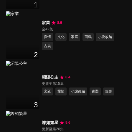
1
家業
8.9
全42集
愛情
文化
家庭
商戰
小說改編
古裝
2
昭陽公主
8.4
更新至第15集
宮廷
愛情
小說改編
古裝
短劇
3
燦如繁星
9.6
更新至第26集