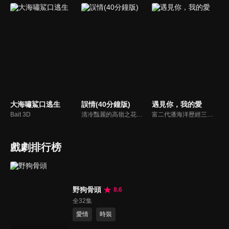
大海嘯鯊口逃生
誤情(40分鐘版)
遇見你，我的愛
Bait 3D
清冷豔麗的高嶺之花江時淺在遭受霸淩、暴力等一系列事件後，華麗蛻變逆襲歸來，用一場精心策劃強勢開啟自己的復仇之路，最終收穫內心救贖與愛情的故事。
富二代潘海洋歷經三次失敗婚姻，認為金錢阻礙愛情。唯第一任妻子陸雪怡真心待他。好友伊軒勸他隱藏身份。他在酒吧對芭蕾舞演員韓夢瑤一見鍾情。便化身業務經理與她相戀。熱戀中潘海洋決定娶韓夢瑤，卻在婚前發現韓夢瑤三年前曾是自己公司員工，進而揭開伊軒與韓夢瑤為還債設局圖謀他財產的陰謀...
戲劇排行榜
野狗骨頭
8.6
全32集
愛情
時裝