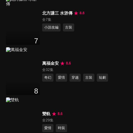
北方謙三 水滸傳
8.6
全7集
小說改編
古裝
7
萬福金安
8.6
全32集
奇幻
愛情
穿越
古裝
短劇
8
雙軌
8.6
全29集
愛情
時裝