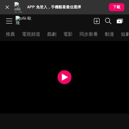
APP 免登入，手機觀看最佳選擇
下載
推薦
電視頻道
戲劇
電影
同步新番
動漫
短