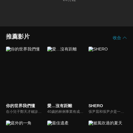
推薦影片
收合
你的世界我們懂
愛…沒有距離
SHERO
在小兒子鄭天才確診是智障兒後，李家雲的世界近乎崩潰，所幸樂觀豁達的丈夫鄭堅強幫她撐起了一片天。當他們終於克服了種種困難，誰知最大的難關還在後頭......
40歲的林俐事業有成、家庭美滿，卻在生日前夕雙重失守。公司空降年輕網紅與她競爭創意總監之位，丈夫陳石更與女兒補習老師外遇，甚至備妥離婚協議。女兒思遠得知真相後憤而出走，投靠網友。婚姻裂痕與親子衝突同時爆發，林俐被迫直面感情早已變質的殘酷現實，在崩塌邊緣重新審視自己的人生與選擇。
張尹晨和張尹夕是一對相隔五年的姊妹，尹夕在國外被神秘殺手襲擊而下落不明後，姐姐尹晨決定接手妹妹的女保鏢公司SHERO，並和RSB船廠的總裁岳銳翔一起調查對付妹妹的幕後黑手。隨著他們越來越接近真相，那個要殺害尹夕的幕後真兇，似乎就是他們身邊的人…