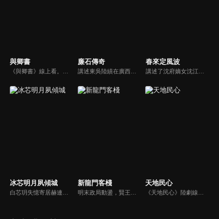
與卿書
廉石傳奇
春來定風波
《與卿書》線上看。姚州都督左經綸在上任途中誤入與世隔絕的村落—桃花塢，這裡有一個奇特的習俗，女子只有談過戀愛才算成年，左經綸突然出現在柳卿卿的「阿羅風」上任儀式，被族人認定為天意，強行留下左經綸在桃花塢……
講述東吳陸績在廣西鬱林任職期間，改革落後生產、提倡科教文化、為官剛直不阿、肅貪拒賄、兩袖清風、倡導廉政的故事。陸績的清廉自守，深得鬱林百姓的擁戴，當鬱林城大兵壓境的危急關頭，全城數萬百姓挺身而出，一場懸殊的奪城之戰，卻因為太守的一呼百應和百姓們的眾志成城而大獲全勝。
講述了沈府嫡女沈江離至純至善，成婚夜被設計與二少主陸景明有夫妻之實，還遭陷害禁足祠堂。分娩遇難被救後兒子焱焱卻有頑疾，藥只有陸家有，沈江離為救子重回陸府。她打臉刁難者，揭開當年被陷害的陰謀，也解開與陸景明的誤會，焱焱則神助攻兩人破鏡重圓。
冰芯明月夙傾城
新龍門客棧
天地民心
白芯玥失憶寄居赫連府，與赫連夙在查探身世的過程中糾纏不清，彼此間情愫暗生。然而，藍羽軍的謎團、玄璃珠的秘密、以及潛伏在暗處的千機閣，讓他們步步驚心。白芯玥曾經的青梅竹馬沈瀾熠，如今卻是隱藏黑暗勢力的操控者，在愛與仇恨間掙扎。赫連夙和白芯玥能否衝破重重阻礙，找回真相？
明末政局動盪，賢王將立為太子，引來敬王與東廠曹少欽暗中謀害。錦衣衛周淮安護送英王遇伏，逃亡途中攜小王爺求助俠女邱莫言，並逃至龍門島。女掌櫃金鑲玉傾心周淮安，三人情義糾葛。最終周力挫奸黨、昭雪忠冤，成就開海開市大業，功成隱退，金鑲玉守候不渝。
《天地民心》陸劇線上看。該劇講述的是清代山西壽陽籍的著名文人祁寯藻從十幾歲到七十幾歲的傳奇人生故事。