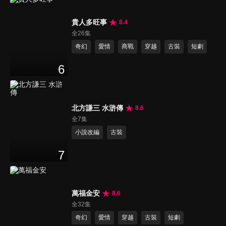
貴人多旺事
8.4
全26集
奇幻
愛情
商戰
穿越
古裝
短劇
6
北方謙三 水滸傳
8.6
全7集
小說改編
古裝
7
萬福金安
8.6
全32集
奇幻
愛情
穿越
古裝
短劇