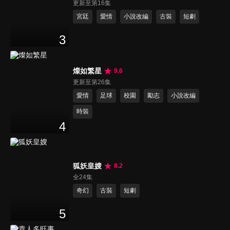
更新至第16集
宮廷
愛情
小說改編
古裝
短劇
3
燦如繁星
9.6
更新至第26集
愛情
足球
校園
勵志
小說改編
時裝
4
狐妖皇嫂
8.2
全24集
奇幻
古裝
短劇
5