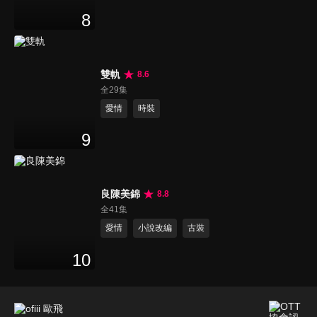
8
雙軌
8.6
全29集
愛情
時裝
9
良陳美錦
8.8
全41集
愛情
小說改編
古裝
10