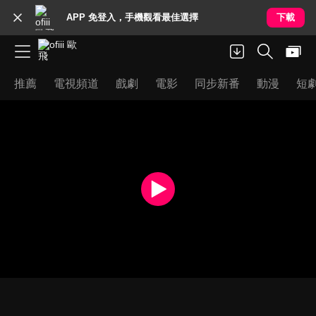
APP 免登入，手機觀看最佳選擇
下載
推薦
電視頻道
戲劇
電影
同步新番
動漫
短