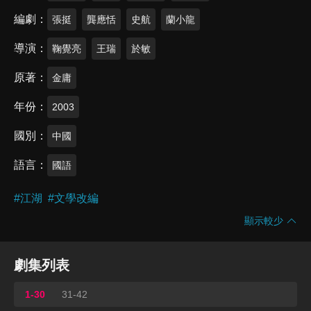
編劇
張挺
龔應恬
史航
蘭小龍
導演
鞠覺亮
王瑞
於敏
原著
金庸
年份
2003
國別
中國
語言
國語
#
江湖
#
文學改編
顯示較少
劇集列表
1-30
31-42