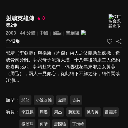
射鵰英雄傳
8
第2集
2003
44 分鐘
中國
國語
普遍級
全42集
郭靖（李亞鵬）與楊康（周傑）兩人之父義助丘處機，造
成骨肉分離、郭家母子流落大漠；十八年後靖康二人依約
赴嘉興比武，郭靖赴約途中，偶遇桃花島東邪之女黃蓉
（周迅），兩人一見傾心，從此結下不解之緣，結伴闖蕩
江湖…
類型
武俠
小說改編
金庸
古裝
演員
李亞鵬
周迅
周杰
蔣勤勤
孫海英
呂麗萍
楊麗萍
何晴
唐國強
丁海峰