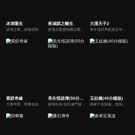
冰湖重生
夜城賦之離生
大漢天子2
冰湖之戰，諸葛玥和楚喬落入冰湖，楚喬被燕洵所救，得知諸葛玥已死，她尋機刺殺燕洵，為諸葛玥報仇。楚喬在卞唐幾次三番受到一位神秘男子的幫助，她有種似曾相識的感覺，不禁懷疑諸葛玥還活著。燕洵變本加厲，掀起四國紛亂。最終，楚喬能否平定天下並再與諸葛玥重聚？
舒城在楚墨兩國之戰中落敗，並成為了墨國五皇女莫茴的魂器。失去自我意識的舒城跟隨姐姐莫茹回到墨國，面對失而復得的妹妹，莫茹欣喜又憂慮。為了保護親人和國家她棄醫從戎，甚至為了保護莫茴不惜被砍掉一條手臂，然而這一切都阻擋不了局勢的動盪不安...
青年漢武帝經過五年執政，平息後宮勢力、抗拒外患入侵、粉碎政變陰謀，坐穩了皇帝寶座，正是開展雄才大略之時。能臣汲黯受到賞識，並引薦另一位奇才主父偃，漢武帝視其張固再世，委以重任。國力強盛使漢武帝屢屢北伐外族，只是規模巨大的戰爭使漢室逐漸捉襟見肘，諸侯勢力蠢蠢欲動。
紫釵奇緣
長生怪談簿(50分鐘版)
玉奴嬌(40分鐘版)
大唐年間，歌舞名妓霍小玉、風流俠客納蘭東、書香才子李益和巾幗紅顏盧靖瀾為首的風騷人物，彼此錯綜複雜的命運與感情糾葛。一場指腹為婚的誤會，造成浪漫卻無果的錯點鴛鴦，他們在階級差異與強權壓迫中勇於追求真愛，在宮廷權謀與世俗現實的拉扯中身不由己地被推向命運的叉路...
被冤枉為“徐氏滅門慘案”兇手的主人公在多年後深陷倖存者的複仇圈套，成功說服其共同對抗真兇，並找出真相的故事。整個故事發生在一個荒山客棧，眾人鬥智斗勇，一步步揭開每個人的秘密，還原案件本來面目。
謝家千金謝蘊，曾與殷稷相識相愛，卻被誤會為背叛殷稷轉嫁齊王的始亂終棄之人。殷稷登上王位後，開啟了謝蘊地獄般的宮廷生活。謝蘊在與殷稷的愛恨糾葛中依然守住本心，兩人攜手粉碎了逆賊的陰謀。