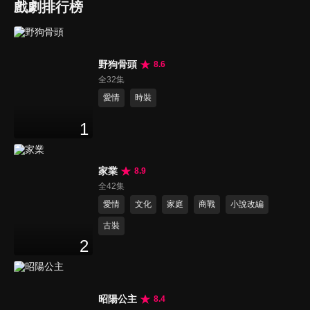
戲劇排行榜
野狗骨頭
8.6
全32集
愛情
時裝
1
家業
8.9
全42集
愛情
文化
家庭
商戰
小說改編
古裝
2
昭陽公主
8.4