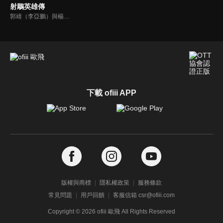
射鵰英雄傳
郭靖（李亞鵬）與楊康（周傑）兩人之父義助丘處機，造成骨肉分離、郭家母子流落大漠；十八年後靖康二人依約赴嘉興比武，郭靖赴約途中，偶遇桃花島東邪之女黃蓉（周迅），兩人一見傾心，從此結下不解之緣，結伴闖蕩江湖…
下載 ofiii APP
版權與商標
隱私權政策
服務條款
常見問題
用戶回饋
客服信箱 csr@ofiii.com
Copyright ©
2026
ofiii 歐飛 All Rights Reserved