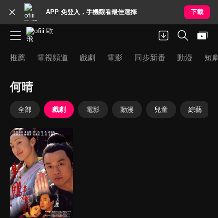
APP 免登入，手機觀看最佳選擇
下載
推薦
電視頻道
戲劇
電影
同步新番
動漫
短
何晴
全部
戲劇
電影
動漫
兒童
綜藝