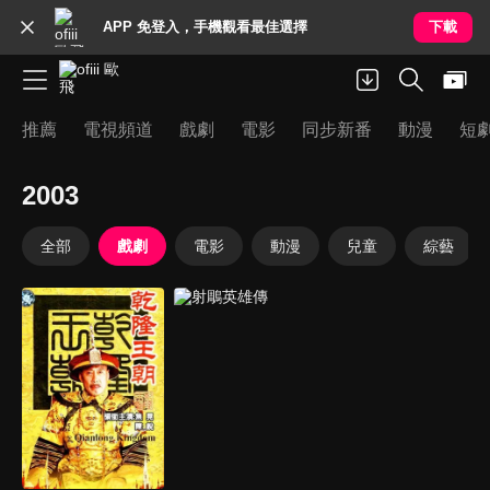
APP 免登入，手機觀看最佳選擇
下載
推薦
電視頻道
戲劇
電影
同步新番
動漫
短
2003
全部
戲劇
電影
動漫
兒童
綜藝