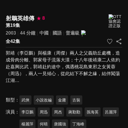
射鵰英雄傳
8
第19集
2003
44 分鐘
中國
國語
普遍級
全42集
郭靖（李亞鵬）與楊康（周傑）兩人之父義助丘處機，造
成骨肉分離、郭家母子流落大漠；十八年後靖康二人依約
赴嘉興比武，郭靖赴約途中，偶遇桃花島東邪之女黃蓉
（周迅），兩人一見傾心，從此結下不解之緣，結伴闖蕩
江湖…
類型
武俠
小說改編
金庸
古裝
演員
李亞鵬
周迅
周杰
蔣勤勤
孫海英
呂麗萍
楊麗萍
何晴
唐國強
丁海峰