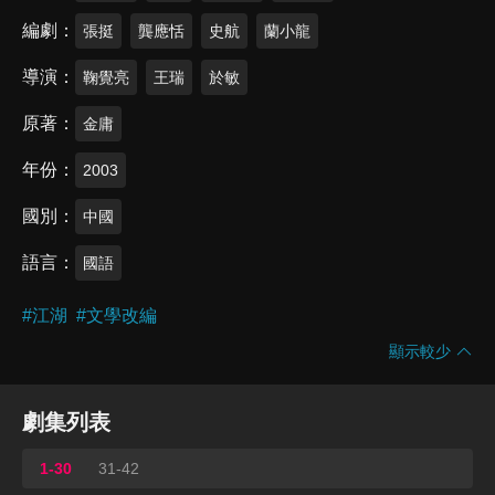
編劇
張挺
龔應恬
史航
蘭小龍
導演
鞠覺亮
王瑞
於敏
原著
金庸
年份
2003
國別
中國
語言
國語
#
江湖
#
文學改編
顯示較少
劇集列表
1-30
31-42