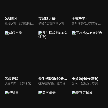
冰湖重生
夜城賦之離生
大漢天子2
冰湖之戰，諸葛玥和楚喬落入冰湖，楚喬被燕洵所救，得知諸葛玥已死，她尋機刺殺燕洵，為諸葛玥報仇。楚喬在卞唐幾次三番受到一位神秘男子的幫助，她有種似曾相識的感覺，不禁懷疑諸葛玥還活著。燕洵變本加厲，掀起四國紛亂。最終，楚喬能否平定天下並再與諸葛玥重聚？
舒城在楚墨兩國之戰中落敗，並成為了墨國五皇女莫茴的魂器。失去自我意識的舒城跟隨姐姐莫茹回到墨國，面對失而復得的妹妹，莫茹欣喜又憂慮。為了保護親人和國家她棄醫從戎，甚至為了保護莫茴不惜被砍掉一條手臂，然而這一切都阻擋不了局勢的動盪不安...
青年漢武帝經過五年執政，平息後宮勢力、抗拒外患入侵、粉碎政變陰謀，坐穩了皇帝寶座，正是開展雄才大略之時。能臣汲黯受到賞識，並引薦另一位奇才主父偃，漢武帝視其張固再世，委以重任。國力強盛使漢武帝屢屢北伐外族，只是規模巨大的戰爭使漢室逐漸捉襟見肘，諸侯勢力蠢蠢欲動。
紫釵奇緣
長生怪談簿(50分鐘版)
玉奴嬌(40分鐘版)
大唐年間，歌舞名妓霍小玉、風流俠客納蘭東、書香才子李益和巾幗紅顏盧靖瀾為首的風騷人物，彼此錯綜複雜的命運與感情糾葛。一場指腹為婚的誤會，造成浪漫卻無果的錯點鴛鴦，他們在階級差異與強權壓迫中勇於追求真愛，在宮廷權謀與世俗現實的拉扯中身不由己地被推向命運的叉路...
被冤枉為“徐氏滅門慘案”兇手的主人公在多年後深陷倖存者的複仇圈套，成功說服其共同對抗真兇，並找出真相的故事。整個故事發生在一個荒山客棧，眾人鬥智斗勇，一步步揭開每個人的秘密，還原案件本來面目。
謝家千金謝蘊，曾與殷稷相識相愛，卻被誤會為背叛殷稷轉嫁齊王的始亂終棄之人。殷稷登上王位後，開啟了謝蘊地獄般的宮廷生活。謝蘊在與殷稷的愛恨糾葛中依然守住本心，兩人攜手粉碎了逆賊的陰謀。