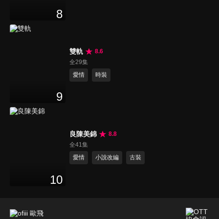
8
雙軌
8.6
全29集
愛情
時裝
9
良陳美錦
8.8
全41集
愛情
小說改編
古裝
10