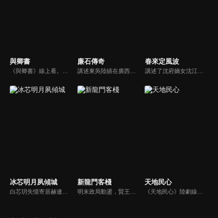
與卿書
廉石傳奇
春來定風波
《與卿書》線上看。姚州都督左經綸在上任途中誤入與世隔絕的村落—桃花塢，這裡有一個奇特的習俗，女子只有談過戀愛才算成年，左經綸突然出現在柳卿卿的「阿羅風」上任儀式，被族人認定為天意，強行留下左經綸在桃花塢……
講述東吳陸績在廣西鬱林任職期間，改革落後生產、提倡科教文化、為官剛直不阿、肅貪拒賄、兩袖清風、倡導廉政的故事。陸績的清廉自守，深得鬱林百姓的擁戴，當鬱林城大兵壓境的危急關頭，全城數萬百姓挺身而出，一場懸殊的奪城之戰，卻因為太守的一呼百應和百姓們的眾志成城而大獲全勝。
講述了沈府嫡女沈江離至純至善，成婚夜被設計與二少主陸景明有夫妻之實，還遭陷害禁足祠堂。分娩遇難被救後兒子焱焱卻有頑疾，藥只有陸家有，沈江離為救子重回陸府。她打臉刁難者，揭開當年被陷害的陰謀，也解開與陸景明的誤會，焱焱則神助攻兩人破鏡重圓。
冰芯明月夙傾城
新龍門客棧
天地民心
白芯玥失憶寄居赫連府，與赫連夙在查探身世的過程中糾纏不清，彼此間情愫暗生。然而，藍羽軍的謎團、玄璃珠的秘密、以及潛伏在暗處的千機閣，讓他們步步驚心。白芯玥曾經的青梅竹馬沈瀾熠，如今卻是隱藏黑暗勢力的操控者，在愛與仇恨間掙扎。赫連夙和白芯玥能否衝破重重阻礙，找回真相？
明末政局動盪，賢王將立為太子，引來敬王與東廠曹少欽暗中謀害。錦衣衛周淮安護送英王遇伏，逃亡途中攜小王爺求助俠女邱莫言，並逃至龍門島。女掌櫃金鑲玉傾心周淮安，三人情義糾葛。最終周力挫奸黨、昭雪忠冤，成就開海開市大業，功成隱退，金鑲玉守候不渝。
《天地民心》陸劇線上看。該劇講述的是清代山西壽陽籍的著名文人祁寯藻從十幾歲到七十幾歲的傳奇人生故事。