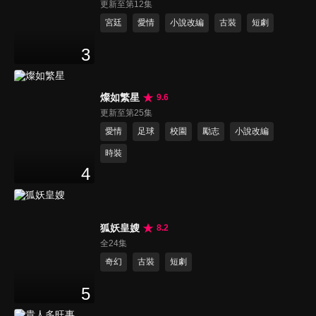
更新至第12集
宮廷
愛情
小說改編
古裝
短劇
3
燦如繁星
9.6
更新至第25集
愛情
足球
校園
勵志
小說改編
時裝
4
狐妖皇嫂
8.2
全24集
奇幻
古裝
短劇
5