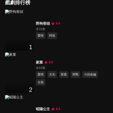
戲劇排行榜
野狗骨頭
8.6
全32集
愛情
時裝
1
家業
8.9
全42集
愛情
文化
家庭
商戰
小說改編
古裝
2
昭陽公主
8.4