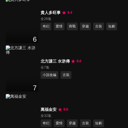
貴人多旺事
8.4
全26集
奇幻
愛情
商戰
穿越
古裝
短劇
6
北方謙三 水滸傳
8.6
全7集
小說改編
古裝
7
萬福金安
8.6
全32集
奇幻
愛情
穿越
古裝
短劇