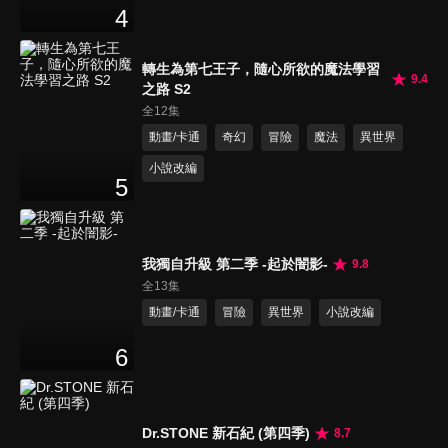
4
轉生為第七王子，隨心所欲的魔法學習
9.4
之路 S2
全12集
動畫/卡通
奇幻
冒險
魔法
異世界
小說改編
5
我獨自升級 第二季 -起於闇影-
9.8
全13集
動畫/卡通
冒險
異世界
小說改編
6
Dr.STONE 新石紀 (第四季)
8.7