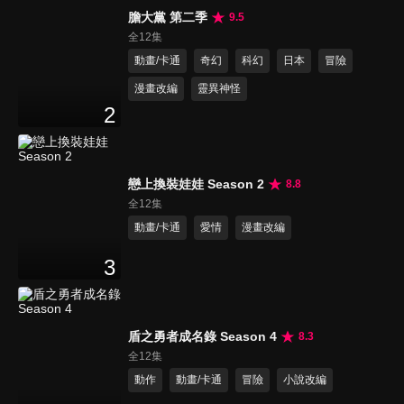
膽大黨 第二季
9.5
全12集
動畫/卡通
奇幻
科幻
日本
冒險
漫畫改編
靈異神怪
2
戀上換裝娃娃 Season 2
8.8
全12集
動畫/卡通
愛情
漫畫改編
3
盾之勇者成名錄 Season 4
8.3
全12集
動作
動畫/卡通
冒險
小說改編