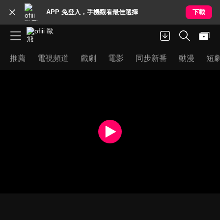
APP 免登入，手機觀看最佳選擇
下載
推薦
電視頻道
戲劇
電影
同步新番
動漫
短