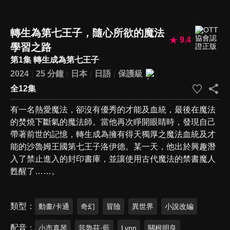
轉生為第七王子，隨心所欲的魔法
9.4
學習之路
第1集 轉生成為第七王子
2024
25 分鐘
日本
日語
保護級
全12集
有一名熱愛魔法，卻沒有優秀的才能及血統，最後在魔法
的焚燒下斷氣的魔法師。當他再次睜開眼睛時，發現自己
帶著前世的記憶，轉生成為擁有得天獨厚之魔法血統及才
能的沙魯姆王國第七王子洛伊德。某一天，他出於興趣潛
入了禁止進入的封印書庫，並讓使用古代魔法的禁書魔人
甦醒了……。
類型
動畫/卡通
奇幻
冒險
異世界
小說改編
配音
小市真琴
菲魯茲·藍
Lynn
關根明良