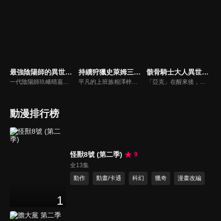
最強陰陽師的異世界轉生記
持續狩獵史萊姆三百年，不知不覺就練到LV MAX
骸骨騎士大人異世界冒險中
一代陰陽師玖峨晴嘉被人陷害，臨死前領悟到了自己所欠缺的東西並發動秘術轉生的詛咒。轉生後的他深深反省前世不夠狡猾的自己，決定要在這次的世界中幸福過日子！於是，他獲得了賽伊卡這個名字和嶄新的人生。賽伊卡雖然完全沒有魔力，但他發現異世界的魔法並不及陰陽術…誰都未曾見過的最強陰陽師挑戰的異世界幻想，就此開幕！
平凡的上班族相澤梓，因工作過度過勞死。她轉生到異世界，成為不老不死的魔女亞梓莎。鑑於前世的經驗，她在邊境的高原開始悠閒的慢活。打倒史來姆賺取金錢，像個魔女般製作藥物照顧山腳下的村莊。她持續過這樣的生活，被稱為「高原的魔女大人」。300年後，持續打倒史來姆累積的經驗值，讓亞梓莎在不知不覺間成為LV99，也就是世界最強。
「亞克」在醒來後，發現自己以在MMORPG使用的角色外觀被丟到異世界。而他的模樣，是外表全身鎧甲，內在全身骨骼的「骸骨騎士」。真面目曝光，肯定會被誤會成是怪物被討伐!?亞克決心當個低調的傭兵過生活。但他卻是個無法對壞事置之不理的男人！由骸骨騎士大人無自覺「懲惡勸善」的異世界奇幻故事現在登場！
動漫排行榜
怪獸8號 (第二季)
9
全13集
動作
動畫/卡通
科幻
獵奇
漫畫改編
1