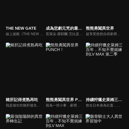
THE NEW GATE
成為悲劇元兇的最強異端，最後頭目女王為了人民犧牲奉獻
熊熊勇闖異世界
線上遊戲《THE NEW GATE》。因玩家數眾多而熱鬧至極的虛擬世界突然發生劇變，將人們囚禁在遊戲世界中，折磨著他們。為了打破這種痛苦的現狀，身為遊戲內最強玩家的一名青年──進決定挺身而出。阻擋在他面前的，是這個世界最強大的敵人「原初」。
普萊朵·羅耶爾·艾比是一位八歲的公主。她察覺到自己前世是個出生在日本普通家庭的平凡少女。而現在的她則是女性向遊戲中作惡多端的最後頭目女王……避免今後即將發生的悲劇、以所有登場角色都能幸福的世界為目標，為了國家與人民竭盡全力，一流反派公主避免成為最後頭目的奇幻故事登場！
超享受悠然自得家裡蹲生活的美少女優奈，是VRMMORPG「WORLD．FANTASY．ONLINE」的廢人玩家。某天她跟平常一樣登入，但狀況卻不同以往…這裡究竟是遊戲當中？還是異世界？而且降臨與此地的裝備還固定成了「熊熊服裝」！這個熊熊竟然還是藏了世界最強等級魔法及技能的超級熊熊！！
豬肝記得煮熟再吃
熊熊勇闖異世界 PUNCH！
持續狩獵史萊姆三百年，不知不覺就練到LV MAX 第二季
我是個生吃豬肝後失去意識的不起眼阿宅。本來想說自己轉生到異世界，卻只是變成一隻豬！我全身是泥巴躺在豬圈，拯救我的是像天使一樣溫柔的美少女潔絲。她捨身照顧變成豬的我，據說她是能讀懂人心的「耶穌瑪」這個種族。「糟了，這樣我有如豬一般的慾望不就表露無遺了嗎！！」在這個劍與魔法的世界，普通的豬與能讀心的美少女，打情罵俏的奇幻故事即將開始！
因為一些小事，家裡蹲遊戲玩家少女優奈被自稱是神明的人送到了異世界。至於說到那名少女變成怎樣了——靠著最強道具熊熊套裝得到了超級熊熊力量及超級熊熊魔法、現代世界的知識、信賴的夥伴菲娜，以及不會因為異世界這點程度就動搖的熊熊鋼鐵心，她已經完全適應這個世界了！
曾在日本身為社畜，卻在年紀輕輕過勞死的主角相澤梓，在女神的幫助下，以不老不死的魔女之姿轉生異世界。為了彌補前世的缺憾，她下定決心悠閒過活，長年來都只以打倒史萊姆和製藥維持著平靜的生活。誰知三百年後，她累積的經驗值已讓她成為了LV.99的世界最強魔女，她的生活也開始逐漸發生變化。