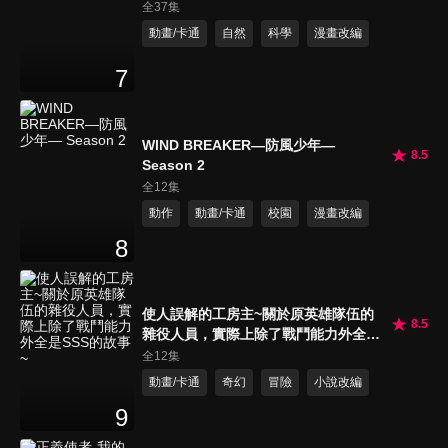
全37集
動畫/卡通
自然
科學
漫畫改編
7
WIND BREAKER—防風少年—
8.5
Season 2
全12集
動作
動畫/卡通
校園
漫畫改編
8
使人誤解的工房主~關於原英雄隊伍的
8.5
雜役人員，實際上除了戰鬥能力外全是
SSS的故事~
全12集
動畫/卡通
奇幻
冒險
小說改編
9