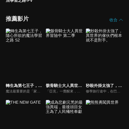
法學習之路-PV
推薦影片
收合
轉生為第七王子，隨心所欲的魔法學習之路 S2
骸骨騎士大人異世界冒險中 第二季
秒殺外掛太強了，異世界的傢伙們根本就不是對手。
魔法最重要的是「家世」、「才能」、「努力」……。有一位熱愛魔法，卻缺乏血統和才能，最後死於非命的「凡人」魔法師。臨死前期望「想要鑽研學習更多魔法」的這個男人在轉生後，成為了擁有強大魔法血統的沙魯姆王國第七王子・洛伊德。擁有過去的記憶，帶著完美的血統及才能投胎轉世的他，懷抱著前世沒能實現的心願，即將以超乎常人的魔力「隨心所欲地學習魔法」，享受他的無雙生活！
「亞克」一覺醒來，發現自己竟然以 MMORPG 中使用的遊戲角色姿態，被扔到了異世界。 而那個姿態正是外表身穿鎧甲，裡頭卻全是骨骸的「骸骨騎士」。 ──要是真面目曝光，自己可能會被誤認為是怪獸而成為討伐對象！？ 亞克因此下定決心，要當一個傭兵低調度日。 然而，他絕非那種能對眼前的惡行坐視不管的男人！ 亞克與在旅途中相遇的精靈戰士艾莉安、獸人族忍者千代女， 以及精靈獸碰太一起，今天也將繼續他們的旅程。 憑藉一刀兩斷斬盡邪惡、痛快且爽快的戰鬥表現而大獲好評的人氣電視動畫， 已確定製作眾所期待的續作！ 骸骨騎士大人那種無自覺的「懲惡揚善」異世界奇幻故事， 在此再次登場！！
修學旅行途中，在巴士上睡著了的高遠夜霧，被同班同學壇之浦知千佳叫醒了，乘坐的巴士被龍襲擊了。這裡居然是異世界！在莫名其妙的情況下突然陷入危機。但是夜霧擁有著這個世界基準所無法計量的「秒殺能力」！讓全部的敵人瞬間死亡！最強主角橫空出世！