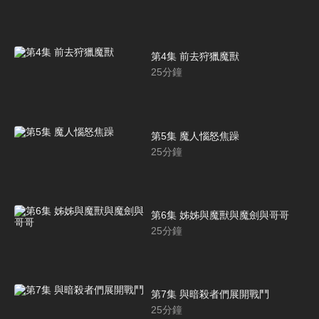
第4集 前去狩獵魔獸
25
分鐘
第5集 魔人惱怒焦躁
25
分鐘
第6集 姊姊與魔獸與魔劍與哥哥
25
分鐘
第7集 與暗殺者們展開戰鬥
25
分鐘