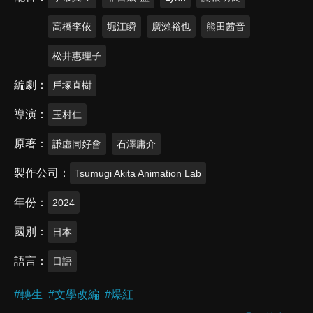
高橋李依
堀江瞬
廣瀨裕也
熊田茜音
松井惠理子
編劇
戶塚直樹
導演
玉村仁
原著
謙虛同好會
石澤庸介
製作公司
Tsumugi Akita Animation Lab
年份
2024
國別
日本
語言
日語
#
轉生
#
文學改編
#
爆紅