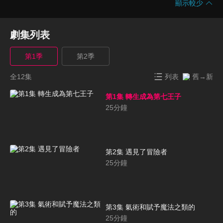
顯示較少
劇集列表
第1季
第2季
全12集
列表
舊→新
第1集 轉生成為第七王子
25
分鐘
第2集 遇見了冒險者
25
分鐘
第3集 氣術和賦予魔法之類的
25
分鐘