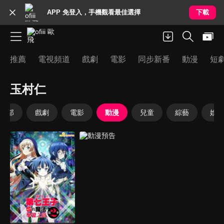
APP 免登入，手機觀看最佳選擇
下載
推薦
電視頻道
戲劇
電影
同步新番
動漫
短
玉村仁
全部
戲劇
電影
動漫
兒童
綜藝
娛樂