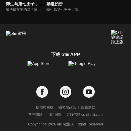
轉生為第七王子，隨心所欲的魔法學習之路
動漫預告
魔法最重要的是「家世」、「才能」、「努力」……。有一位熱愛魔法，卻缺乏血統和才能，最後死於非命的「凡人」魔法師。臨死前期望「想要鑽研學習更多魔法」的這個男人在轉生後，成為了擁有強大魔法血統的沙魯姆王國第七王子・洛伊德。
轉生為第七王子，隨心所欲的魔法學習之路 預告
下載 ofiii APP
版權與商標
隱私權政策
服務條款
常見問題
用戶回饋
客服信箱 csr@ofiii.com
Copyright ©
2026
ofiii 歐飛 All Rights Reserved