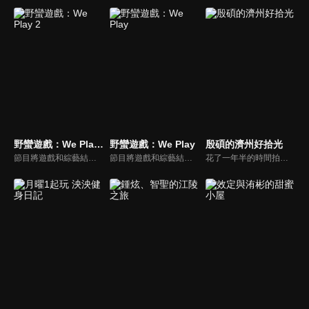
野蠻遊戲：We Play 2
野蠻遊戲：We Play
殷碩的濟州好拾光
節目將遊戲和綜藝結合在一起的新概念真人秀節目，成員們將進行無法預測的遊戲內容，提供多樣、新鮮的節目環節為看點，主持與來賓將在虛擬世界中，展開大規模遊戲的動作冒險。
節目將遊戲和綜藝結合在一起的新概念真人秀節目，成員們將進行無法預測的遊戲內容，提供多樣、新鮮的節目環節為看點，主持與來賓將在虛擬世界中，展開大規模遊戲的動作冒險。
花了一年半的時間拍攝熱門電視劇《Penthouse》後，殷碩終於開始了濟州島的「休養之旅」。 正如你所預料的，新的旅行並沒有按照他的計劃進行。 這位自稱「旅行達人」的他怎麼了？企劃讓露營愛好者朴殷碩在濟州島野營一個月，展開各式各樣上山下海的挑戰。