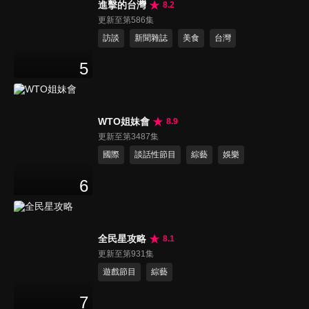
進擊的台灣
8.2
更新至第586集
訪談
新聞雜誌
美食
台灣
5
WTO姐妹會
8.9
更新至第3487集
國際
談話性節目
綜藝
娛樂
6
全民星攻略
8.1
更新至第931集
遊戲節目
綜藝
7