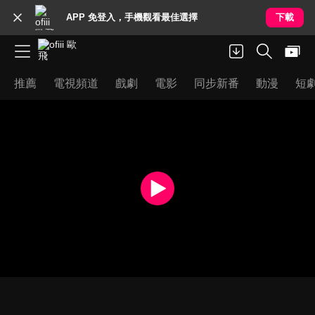
APP 免登入，手機觀看最佳選擇
下載
推薦
電視頻道
戲劇
電影
同步新番
動漫
短