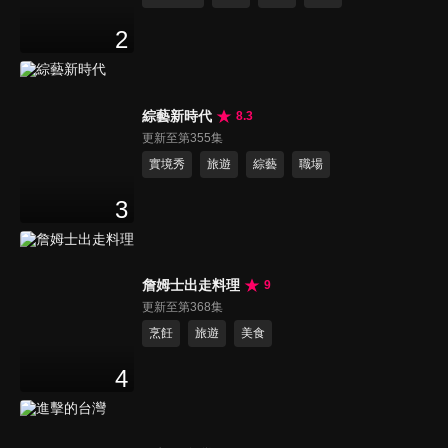
2
綜藝新時代
8.3
更新至第355集
實境秀
旅遊
綜藝
職場
3
詹姆士出走料理
9
更新至第368集
烹飪
旅遊
美食
4