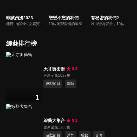
非誠勿擾2023
戀戀不忘的我們
有秘密的我們2
節目中的24位女嘉賓以亮滅燈方式來決定男嘉賓的去留，透過「愛之請回答」、「愛之再判斷」、「愛之終決選」三個環節來決定男女嘉賓的速配成功。
10位渴望愛情的單身男女共同入住「戀戀小屋」，他們中某些人將與意難平的前任重逢，重新審視自己的感情需求，探索與前任復合或開啟新戀情的可能性，在愛與成長、遺憾與釋懷的交織中，尋找理想愛情歸宿。
以山野為背景，10位素人嘉賓都攜帶一個秘密進入「真相小屋」，這些秘密可能涉及過去的傷痛、未了的心願等，隨著節目推進逐漸揭曉；秘密成為推動他們情感發展的關鍵因素，也增加了未知性和驚喜感，並放棄了傳統戀綜依賴觀察室嘉賓或專家解析的模式，讓觀眾直接充當觀察者。
綜藝排行榜
天才衝衝衝
9.3
更新至第1028集
遊戲節目
綜藝
1
綜藝大集合
9.1
更新至第1280集
遊戲節目
戶外
綜藝
台灣