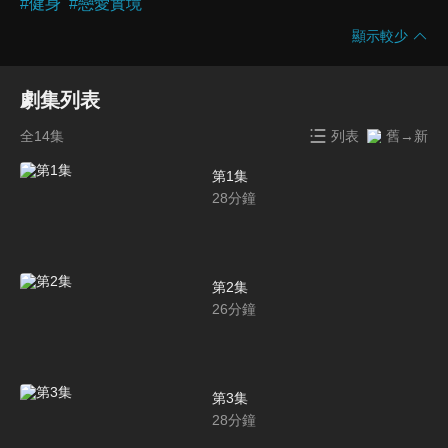
#
健身
#
戀愛實境
顯示較少
劇集列表
全14集
列表
舊→新
第1集
28
分鐘
第2集
26
分鐘
第3集
28
分鐘