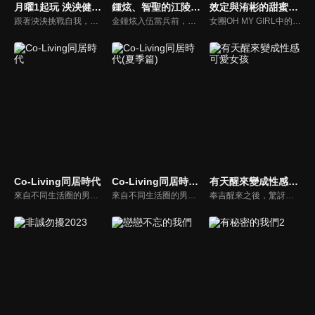
月曜1起玩 泱泱健身日記
鍾炫、智聖的江陵之旅
效定與洧彬的甜蜜小屋
跟著泱泱挑戰自我，打起精神一起健身吧！
金鍾炫入伍當兵前，身為好友的尹智聖帶他到最為熟悉的江原道-江陵，向鍾炫介紹江陵的美好一切，趁這時間好好的享受江陵的美好景、好吃的食物，以排解入伍前的情緒。
女團OH MY GIRL中的孝定與洧彬為主角的綜藝節目，邀請不同來賓、針對不同主題來進行互動。
Co-Living同居時代
Co-Living同居時代(夏季篇)
有天醒來變成性感可愛女孩
來自不同生活圈的男女，同住一個屋簷下，究竟會發展出什麼樣的曖昧氛圍呢，快來看最甜蜜的實境秀！
來自不同生活圈的男女，同住一個屋簷下，究竟會發展出什麼樣的曖昧氛圍呢，快來看最甜蜜的實境秀！
奉吉醒來之後，驚訝地發現自己居然變成了一個性感又可愛的女孩！ 困惑之餘，他不知該找誰幫忙，所以決定上網去尋找答案。於是，他開始認識了一些人，甚至遇見了以前欺負過他的男生，以全新的面貌面對不堪的過去，他該如何是好?