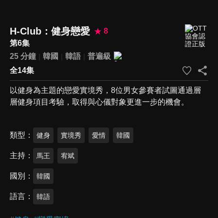
H-Club：健身戀愛
8
第6集
25 分鐘
韓國
韓語
普遍級
全14集
以健身為主題的戀愛實境秀，8位男女參賽者試圖通過層
層健身項目考驗，取得與心儀對象更進一步的機會。
類型
健身
實境秀
愛情
韓國
主持
馬王
宥斌
國別
韓國
語言
韓語