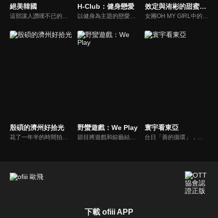
絕美韓國
H-Club：健身戀愛
效定與洧彬的甜蜜小屋
這部讓人讚嘆不已的空拍紀錄片，探索了世界上發展最快的國家之一「韓國」。從絕美的自然景觀到超現代城市，以高清晰度呈現這個被泰戈爾稱讚為「晨靜之地」的國家。這趟空中旅程將帶我們前往韓國最重要的地點，揭示了引領這個國家誕生的卓越歷史。
以健身為主題的戀愛實境秀，8位男女參賽者試圖通過層層健身項目考驗，取得與心儀對象更進一步的機會。
女團OH MY GIRL中的孝定與洧彬為主角的綜藝節目，邀請不同來賓、針對不同主題來進行互動。
殷碩的濟州好拾光
野蠻遊戲：We Play
寰宇看東亞
花了一年半的時間拍攝熱門電視劇《Penthouse》後，殷碩終於開始了濟州島的「休養之旅」。 正如你所預料的，新的旅行並沒有按照他的計劃進行。 這位自稱「旅行達人」的他怎麼了？企劃讓露營愛好者朴殷碩在濟州島野營一個月，展開各式各樣上山下海的挑戰。
節目將遊戲和綜藝結合在一起的新概念真人秀節目，成員們將進行無法預測的遊戲內容，提供多樣、新鮮的節目環節為看點，主持與來賓將在虛擬世界中，展開大規模遊戲的動作冒險。
台日「善的循環」，貨真價實？韓國文化，無堅不摧？台灣對於日韓的獨特情感，細膩且複雜，有美麗浪花，更有驚濤駭浪，寰宇新聞台全新節目《寰宇看東亞》，將和觀眾一起探訪台灣和日韓的真實連結，挖掘人物秘辛和內幕故事，剖析東亞政經局勢。
下載 ofiii APP