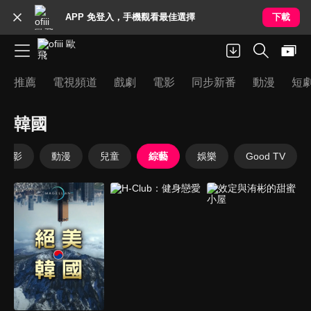
APP 免登入，手機觀看最佳選擇
下載
推薦
電視頻道
戲劇
電影
同步新番
動漫
短
韓國
電影
動漫
兒童
綜藝
娛樂
Good TV