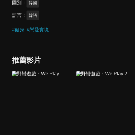
國別
韓國
語言
韓語
#
健身
#
戀愛實境
推薦影片