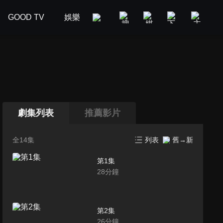
GOOD TV
娛樂
美食旅遊
新聞政論
汽車
劇集列表
推薦影片
全14集
列表
舊→新
第1集
28
分鐘
第2集
26
分鐘