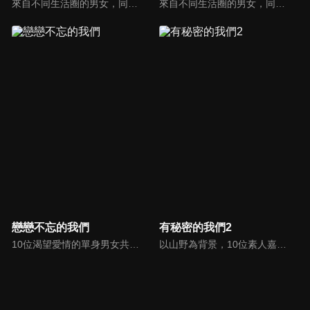
來自不同生活圈的男女，同住一個屋簷下，究竟會發展出什麼樣的曖昧氛圍呢，快來看最甜蜜的實境秀！
來自不同生活圈的男女，同住一個屋簷下，究竟會發展出什麼樣的曖昧氛圍呢，快來看最甜蜜的實境秀！
戀戀不忘的我們
有秘密的我們2
10位渴望愛情的單身男女共同入住「戀戀小屋」，他們中某些人將與意難平的前任重逢，重新審視自己的感情需求，探索與前任復合或開啟新戀情的可能性，在愛與成長、遺憾與釋懷的交織中，尋找理想愛情歸宿。
以山野為背景，10位素人嘉賓都攜帶一個秘密進入「真相小屋」，這些秘密可能涉及過去的傷痛、未了的心願等，隨著節目推進逐漸揭曉；秘密成為推動他們情感發展的關鍵因素，也增加了未知性和驚喜感，並放棄了傳統戀綜依賴觀察室嘉賓或專家解析的模式，讓觀眾直接充當觀察者。