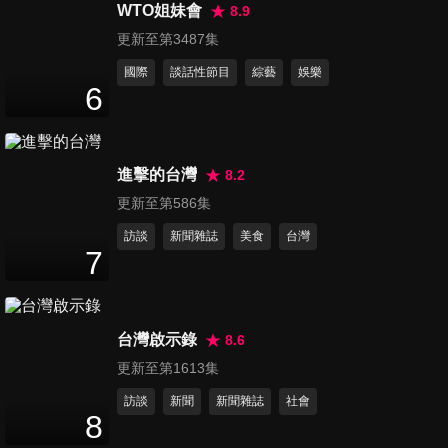
WTO姐妹會
8.9
更新至第3487集
國際
談話性節目
綜藝
娛樂
6
進擊的台灣
8.2
更新至第586集
訪談
新聞雜誌
美食
台灣
7
台灣啟示錄
8.6
更新至第1613集
訪談
新聞
新聞雜誌
社會
8