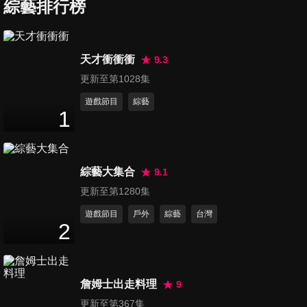
綜藝排行榜
第7集
25
分鐘
天才衝衝衝
9.3
更新至第1028集
第8集
25
分鐘
遊戲節目
綜藝
1
第9集
22
分鐘
綜藝大集合
9.1
更新至第1280集
遊戲節目
戶外
綜藝
台灣
第10集
2
23
分鐘
詹姆士出走料理
9
第11集
更新至第367集