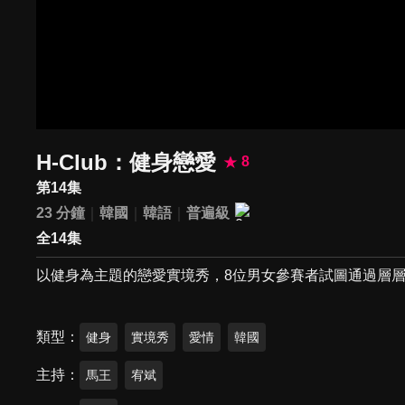
H-Club：健身戀愛
8
第14集
23 分鐘
韓國
韓語
普遍級
全14集
以健身為主題的戀愛實境秀，8位男女參賽者試圖通過層
類型
健身
實境秀
愛情
韓國
主持
馬王
宥斌