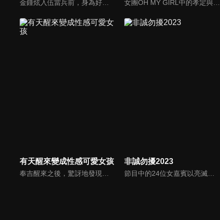
金鍾炫入伍當兵前，身為好友的尹智聖帶他到最為熟悉的江原道-江陵，向鍾炫介紹江陵的美好一切，趁這時間好好的享受江陵的美好景、好吃的食物，以排解入伍前的情緒。
女團OH MY GIRL中的孝定與洧彬為主角的綜藝節目，邀請不同來賓、針對不同主題來進行互動。
有天醒來變成性感可愛女孩
非誠勿擾2023
奉吉醒來之後，驚訝地發現自己居然變成了一個性感又可愛的女孩！ 困惑之餘，他不知該找誰幫忙，所以決定上網去尋找答案。於是，他開始認識了一些人，甚至遇見了以前欺負過他的男生，以全新的面貌面對不堪的過去，他該如何是好?
節目中的24位女嘉賓以亮滅燈方式來決定男嘉賓的去留，透過「愛之請回答」、「愛之再判斷」、「愛之終決選」三個環節來決定男女嘉賓的速配成功。