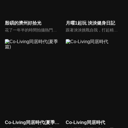
殷碩的濟州好拾光
月曜1起玩 泱泱健身日記
花了一年半的時間拍攝熱門電視劇《Penthouse》後，殷碩終於開始了濟州島的「休養之旅」。 正如你所預料的，新的旅行並沒有按照他的計劃進行。 這位自稱「旅行達人」的他怎麼了？企劃讓露營愛好者朴殷碩在濟州島野營一個月，展開各式各樣上山下海的挑戰。
跟著泱泱挑戰自我，打起精神一起健身吧！
Co-Living同居時代(夏季篇)
Co-Living同居時代