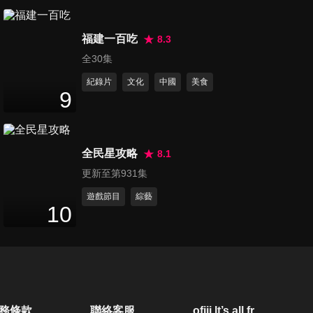
福建一百吃
8.3
全30集
紀錄片
文化
中國
美食
9
全民星攻略
8.1
更新至第931集
遊戲節目
綜藝
10
務條款
聯絡客服
ofiii lt’s all free