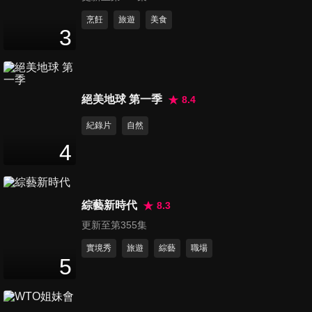
22
分鐘
烹飪
旅遊
美食
3
第12集
21
分鐘
絕美地球 第一季
8.4
第13集
紀錄片
自然
24
分鐘
4
第14集
綜藝新時代
8.3
23
分鐘
更新至第355集
實境秀
旅遊
綜藝
職場
5