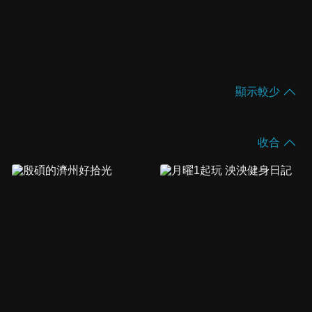
顯示較少
收合