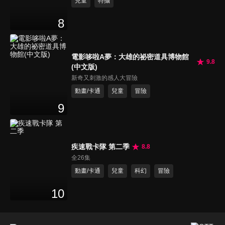
兒童
特攝
8
電影哆啦A夢：大雄的祕密道具博物館
9.8
(中文版)
新奇又刺激的感人大冒險
動畫/卡通
兒童
冒險
9
疾速戰卡隊 第二季
8.8
全26集
動畫/卡通
兒童
科幻
冒險
10