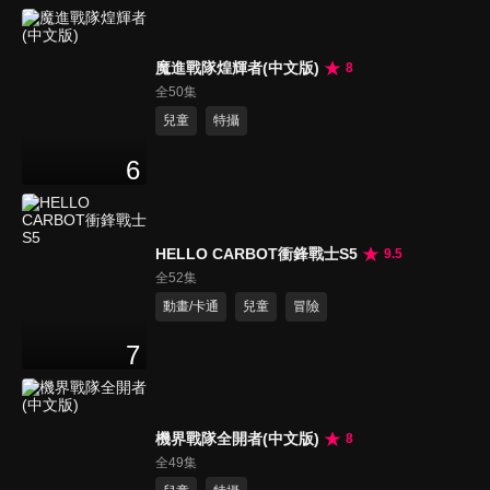
魔進戰隊煌輝者(中文版)
8
全50集
兒童
特攝
6
HELLO CARBOT衝鋒戰士S5
9.5
全52集
動畫/卡通
兒童
冒險
7
機界戰隊全開者(中文版)
8
全49集