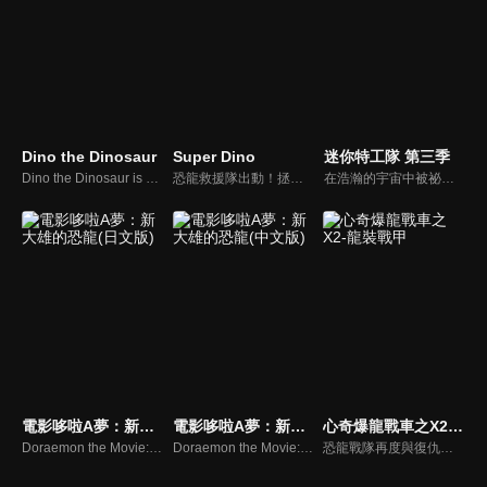
Dino the Dinosaur
Super Dino
迷你特工隊 第三季
Dino the Dinosaur is an ideal educational TV show for toddlers and preschoolers. Everyday, Dino learns shapes, colors, numbers and letters with enthusiasm. Both boys and girls will enjoy this show and learn with fun !
恐龍救援隊出動！拯救陷入危險的恐龍朋友們！ 為了拯救陷入危險的恐龍朋友們，恐龍救援隊就此組成！成員包括迪諾、凱菈、哈利、班尼、飛飛，以及擔任指揮官的天才少女喬伊。這個超萌的恐龍救援隊能成功拯救恐龍朋友並維護蹦蹦島的和平嗎？
在浩瀚的宇宙中被祕密選召出的四個小動物，作爲迷你特工隊保護地球的和平，他們是最強戰士！數百年後宇宙海盜丹丹團三人組，在某個小行星發現了被封印的外星人，並解開封印讓其重見天日。這邪惡勢力籌劃在地球不斷製造危機，迷你特工隊爲保護地球，與邪惡勢力展開了激烈的戰鬥！
電影哆啦A夢：新大雄的恐龍(日文版)
電影哆啦A夢：新大雄的恐龍(中文版)
心奇爆龍戰車之X2-龍裝戰甲
Doraemon the Movie:Nobita’s Dinosaur 2006
Doraemon the Movie:Nobita’s Dinosaur 2006
恐龍戰隊再度與復仇歸來的掌控者及其製造的魔方怪物們鬥智鬥勇，全力保護恐龍城市的故事。在愈發艱難的戰鬥過程中，恐龍戰隊成員們在新夥伴冰凝的技術支持下，運用魔方手錶陸續召喚出了全新的數碼恐龍和電磁恐龍，靠著智慧與謀略和不屈不撓的精神，成功擊敗了掌控者及其怪物軍團，維持了社會的秩序，恢復了城市的安寧。