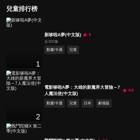
兒童排行榜
新哆啦A夢(中文版)
9
全300集
動畫/卡通
兒童
1
電影哆啦A夢：大雄的新魔界大冒險～7
9.8
人魔法使(中文版)
動畫/卡通
兒童
日本
劇場版
2