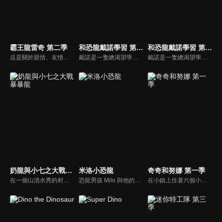
霸王龍雷奇 第二季
和恐龍戴諾學習 第一季
和恐龍戴諾學習 第二季
這是關於親情、友情、勇氣和愛的故事。很久以前，有一隻特別的霸王龍叫雷奇。在尚未孵化時，雷奇就被一隻雌性慈母龍撿回家，成為食草恐龍家庭的一員。身為食肉恐龍的他，有捕食者的本能，但媽媽的細心教導讓他明白，不能傷害他人，雷奇努力克制，成為一隻外表兇猛，但心地善良的霸王龍。在與家人、朋友、鄰居們的相處，雷奇與性格各異的恐龍朋友們相互理解、陪伴，體會親情、友情的溫暖，學會勇敢和愛，一起快樂生活，慢慢長大。
戴諾是一隻總渴望學習新東西的好奇小恐龍。 它喜歡通過玩玩具，汽車和火車來探索世界。 像每個寶寶一樣，戴諾熱愛學習形狀、顏色、數位還有字母。 快來和戴諾一起學習吧！
戴諾是一隻總渴望學習新東西的好奇小恐龍。 它喜歡通過玩玩具，汽車和火車來探索世界。 像每個寶寶一樣，戴諾熱愛學習形狀、顏色、數位還有字母。 快來和戴諾一起學習吧！
奶龍與小七之大戰暴暴龍
米洛小恐龍
奇奇和努娜 第一季
在一個山清水秀的村子裡，奶龍小七平靜的生活被打破，暴暴龍為了取代奶龍成為宇宙最強龍，在村子各種使壞，奶龍小七為了阻止其的惡行展開了一 系列英勇鬥爭，上演了一幕幕打抱不平、溫情治癒、正能量的搞笑日常，只為能守每個人心中最純真的美好。
恐龍男孩 Milo 與他的家人和朋友生活在中生代時期。加入他的冒險之旅，瞭解恐龍和他們生活的時代。
在小鎮上住著六個小朋友，有好奇的小豬奇奇，樂於助人的小象努娜，愛看書的小羊沐沐，淘氣的小雞西西，愛睡懶覺的熊貓珀珀，愛打扮的小兔妮妮。在他們的生活中，會遇到許多問題，在他們遇到麻煩無法解決的時候，同樣住在小鎮的A醫師和她的助手小優，就會來幫助小朋友們。