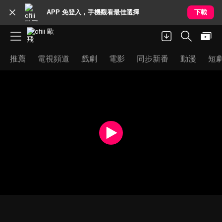
APP 免登入，手機觀看最佳選擇
下載
推薦
電視頻道
戲劇
電影
同步新番
動漫
短