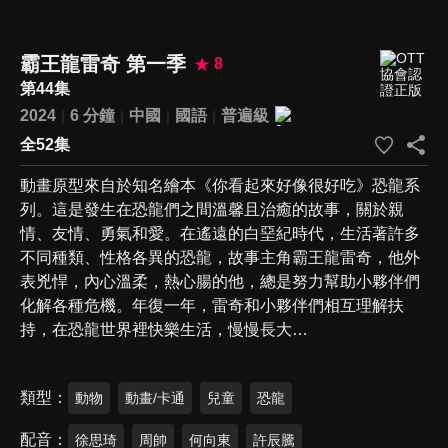
霸王龍雷奇 第一季
8
第44集
2024
6 分鐘
中國
國語
普遍級
全52集
動畫原型來自於知名繪本《你看起來好像很好吃》恐龍系
列。這是發生在恐龍們之間溫馨且治癒的故事，關於親
情、友情、勇氣和愛。在遙遠的白堊紀時代，生活著許多
不同種類、性格各異的恐龍，故事主角霸王龍雷奇，他外
表兇悍，內心溫柔，熱心腸的他，總是努力幫助小夥伴們
化解各種危機。年復一年，雷奇和小夥伴們相互理解扶
持，在恐龍世界裡快樂生活，慢慢長大…
類型
動物
動畫/卡通
兒童
恐龍
配音
徐思琦
周帥
何向東
許辰騰