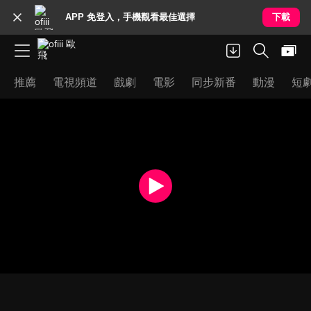
APP 免登入，手機觀看最佳選擇
下載
推薦
電視頻道
戲劇
電影
同步新番
動漫
短