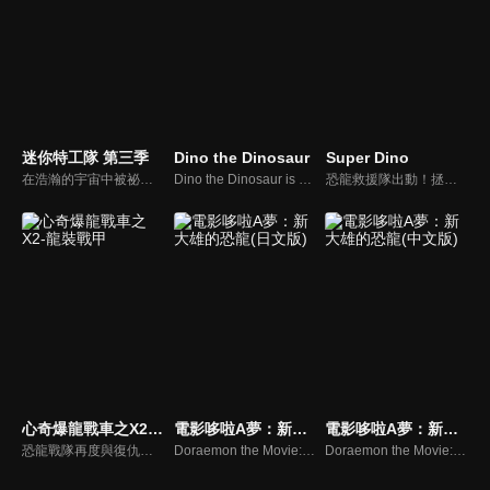
迷你特工隊 第三季
Dino the Dinosaur
Super Dino
在浩瀚的宇宙中被祕密選召出的四個小動物，作爲迷你特工隊保護地球的和平，他們是最強戰士！數百年後宇宙海盜丹丹團三人組，在某個小行星發現了被封印的外星人，並解開封印讓其重見天日。這邪惡勢力籌劃在地球不斷製造危機，迷你特工隊爲保護地球，與邪惡勢力展開了激烈的戰鬥！
Dino the Dinosaur is an ideal educational TV show for toddlers and preschoolers. Everyday, Dino learns shapes, colors, numbers and letters with enthusiasm. Both boys and girls will enjoy this show and learn with fun !
恐龍救援隊出動！拯救陷入危險的恐龍朋友們！ 為了拯救陷入危險的恐龍朋友們，恐龍救援隊就此組成！成員包括迪諾、凱菈、哈利、班尼、飛飛，以及擔任指揮官的天才少女喬伊。這個超萌的恐龍救援隊能成功拯救恐龍朋友並維護蹦蹦島的和平嗎？
心奇爆龍戰車之X2-龍裝戰甲
電影哆啦A夢：新大雄的恐龍(日文版)
電影哆啦A夢：新大雄的恐龍(中文版)
恐龍戰隊再度與復仇歸來的掌控者及其製造的魔方怪物們鬥智鬥勇，全力保護恐龍城市的故事。在愈發艱難的戰鬥過程中，恐龍戰隊成員們在新夥伴冰凝的技術支持下，運用魔方手錶陸續召喚出了全新的數碼恐龍和電磁恐龍，靠著智慧與謀略和不屈不撓的精神，成功擊敗了掌控者及其怪物軍團，維持了社會的秩序，恢復了城市的安寧。
Doraemon the Movie:Nobita’s Dinosaur 2006
Doraemon the Movie:Nobita’s Dinosaur 2006