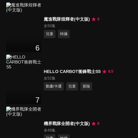
魔進戰隊煌輝者(中文版)
8
全50集
兒童
特攝
6
HELLO CARBOT衝鋒戰士S5
9.5
全52集
動畫/卡通
兒童
冒險
7
機界戰隊全開者(中文版)
8
全49集