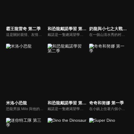
霸王龍雷奇 第二季
和恐龍戴諾學習 第一季
奶龍與小七之大戰暴暴龍
這是關於親情、友情、勇氣和愛的故事。很久以前，有一隻特別的霸王龍叫雷奇。在尚未孵化時，雷奇就被一隻雌性慈母龍撿回家，成為食草恐龍家庭的一員。身為食肉恐龍的他，有捕食者的本能，但媽媽的細心教導讓他明白，不能傷害他人，雷奇努力克制，成為一隻外表兇猛，但心地善良的霸王龍。在與家人、朋友、鄰居們的相處，雷奇與性格各異的恐龍朋友們相互理解、陪伴，體會親情、友情的溫暖，學會勇敢和愛，一起快樂生活，慢慢長大。
戴諾是一隻總渴望學習新東西的好奇小恐龍。 它喜歡通過玩玩具，汽車和火車來探索世界。 像每個寶寶一樣，戴諾熱愛學習形狀、顏色、數位還有字母。 快來和戴諾一起學習吧！
在一個山清水秀的村子裡，奶龍小七平靜的生活被打破，暴暴龍為了取代奶龍成為宇宙最強龍，在村子各種使壞，奶龍小七為了阻止其的惡行展開了一 系列英勇鬥爭，上演了一幕幕打抱不平、溫情治癒、正能量的搞笑日常，只為能守每個人心中最純真的美好。
米洛小恐龍
和恐龍戴諾學習 第二季
奇奇和努娜 第一季
恐龍男孩 Milo 與他的家人和朋友生活在中生代時期。加入他的冒險之旅，瞭解恐龍和他們生活的時代。
戴諾是一隻總渴望學習新東西的好奇小恐龍。 它喜歡通過玩玩具，汽車和火車來探索世界。 像每個寶寶一樣，戴諾熱愛學習形狀、顏色、數位還有字母。 快來和戴諾一起學習吧！
在小鎮上住著六個小朋友，有好奇的小豬奇奇，樂於助人的小象努娜，愛看書的小羊沐沐，淘氣的小雞西西，愛睡懶覺的熊貓珀珀，愛打扮的小兔妮妮。在他們的生活中，會遇到許多問題，在他們遇到麻煩無法解決的時候，同樣住在小鎮的A醫師和她的助手小優，就會來幫助小朋友們。