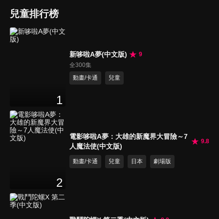
兒童排行榜
新哆啦A夢(中文版)
9
全300集
動畫/卡通
兒童
1
電影哆啦A夢：大雄的新魔界大冒險～7
9.8
人魔法使(中文版)
動畫/卡通
兒童
日本
劇場版
2