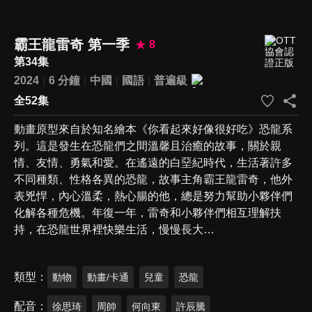
霸王龍雷奇 第一季
8
第34集
2024
6 分鐘
中國
國語
普遍級
全52集
動畫原型來自於知名繪本《你看起來好像很好吃》恐龍系
列。這是發生在恐龍們之間溫馨且治癒的故事，關於親
情、友情、勇氣和愛。在遙遠的白堊紀時代，生活著許多
不同種類、性格各異的恐龍，故事主角霸王龍雷奇，他外
表兇悍，內心溫柔，熱心腸的他，總是努力幫助小夥伴們
化解各種危機。年復一年，雷奇和小夥伴們相互理解扶
持，在恐龍世界裡快樂生活，慢慢長大…
類型
動物
動畫/卡通
兒童
恐龍
配音
徐思琦
周帥
何向東
許辰騰