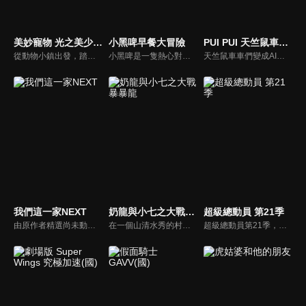
美妙寵物 光之美少女電影：心跳加速♡遊戲世界大冒險！(中文配音)
小黑啤早餐大冒險
PUI PUI 天竺鼠車車 電影版
從動物小鎮出發，踏入美妙的遊戲世界進行大冒險！ 原本以為一切順利，不料卻遇到了大危機！小麥和彩葉他們走散了…！ 為了拯救彩葉等人，用羈絆的力量來一場遊戲對決吧♪ 而且遊戲世界中還隱藏著秘密…？ 更棒的是！「開闊天空！光之美少女」和「魔法使 光之美少女！」也齊聚一堂！ 當大家的心願凝聚在一起時，美妙的奇蹟即將展開！？
小黑啤是一隻熱心對世界充滿好奇的臺灣黑熊，他的使命是蒐集全世界所有好吃的早餐、打造最讚的早餐車。小黑啤與早餐車會與一種臺灣早餐邂逅，在遭遇困境時，早餐車會變成該集早餐店的模樣，帶領小朋友跳一段「早餐動腦體操」幫助思考，讓難題能迎刃而解。
天竺鼠車車們變成AI了！？天竺鼠城市迎來高科技時代！高科技的AI天竺鼠車車終於出現在這個世界上！駕駛員們接連開始轉而駕駛最新的AI天竺鼠車車。馬鈴薯他們被捲入謎之集團和AI天竺鼠車車「卡農」的車車追逐中。這時一位技術高超的駕駛員出現，幫助他們脫離危機。
我們這一家NEXT
奶龍與小七之大戰暴暴龍
超級總動員 第21季
由原作者精選尚未動畫化的單行本作品中的五個故事，製作全新動畫！橘家一家四口充滿歡樂與搞笑的日常生活，嚴選精彩內容呈現給大家！
在一個山清水秀的村子裡，奶龍小七平靜的生活被打破，暴暴龍為了取代奶龍成為宇宙最強龍，在村子各種使壞，奶龍小七為了阻止其的惡行展開了一 系列英勇鬥爭，上演了一幕幕打抱不平、溫情治癒、正能量的搞笑日常，只為能守每個人心中最純真的美好。
超級總動員第21季，全新場景、全新內容 、全新遊戲關卡，跟著超級總動員一起環遊世界！考驗好友和團體的合作默契，腦力激盪、精采絕倫才藝秀、十八般武藝完美演出。全國小學校際交流與趣味競技比賽，適合全家觀賞的優質益智節目！