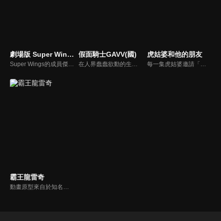
劇場版 Super Wings 究極加速(國)
假面騎士GAVV(國)
虎姑婆和他的朋友
Super Wings的成員傑特是世界上最快的飛機，但他不只是願意送快遞。他希望像其他Super Wings隊友一樣受歡迎。當比利·威利綁架了一群無辜的人質時，傑特決定幫助人類女孩菲菲救出她母親…
在人界蠢蠢欲動的生命體——格拉紐特，他們為了得到「黑暗點心」綁架人類。來自異世界的青年生真，為了拯救人類挺身而戰，和藉由吃零食誕生的小小怪物口嚼獸一起，用形狀像嘴巴的腰帶變身成假面騎士GAVV！SET&EAT，變身！軟糖、洋芋片、棉花糖、巧克力、糖果……用零食的力量變強，保護人類不受格拉紐特侵害，「零食」英雄，假面騎士GAVV的戰鬥就此揭開序幕！
每一集虎姑婆邀請「音樂友人」，以及多位有著恐懼煩惱的小朋友們一同參與。虎姑婆在各式各樣的空間、情境中與小朋友相見。以自然真誠的對話及自我揭露，在與孩子對等的視角聆聽孩子的恐懼，並一起尋找解方。音樂友人則利用音樂創作，在歡樂、活潑的氣氛中，讓孩童與觀眾一起隨著故事中的角色重新認識，並跨越恐懼。
霸王龍雷奇
動畫原型來自於知名繪本《你看起來好像很好吃》恐龍系列。這是發生在恐龍們之間溫馨且治癒的故事，關於親情、友情、勇氣和愛。在遙遠的白堊紀時代，生活著許多不同種類、性格各異的恐龍，故事主角霸王龍雷奇，他外表兇悍，內心溫柔，熱心腸的他，總是努力幫助小夥伴們化解各種危機。年復一年，雷奇和小夥伴們相互理解扶持，在恐龍世界裡快樂生活，慢慢長大…