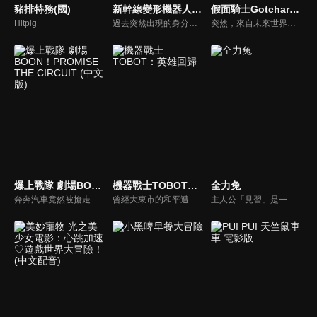
豬排特務(國)
新幹線變形機器人變革世代
假面騎士GotchardThe Future Daybreak (中文版)
Hitpig
過去突然出現的身分不明的敵人「未知怪」。「超進化鐵道開發機構」為了應付這個威脅，開發出可變形成新幹線的機器人「新幹線變形機器人」作為對抗手段。
突然，來自未來世界的敵人大軍，透過時空之門襲來！勉強迎戰的，是一之瀨寶太郎＝假面騎士 Gotchard以及他的夥伴們。而在未來──存在著那位，曾多次在寶太郎等人陷入絕境時出手相救的，「20 年後的寶太郎」=假面騎士 Gotchard Daybreak。「這次，換我來救你們了！」察覺到未來危機的寶太郎等人，乘坐「巨型列車」跨越時空，出發前往Daybreak 所在未來的大冒險！
爆上戰隊 劇場BOON！PROMISE THE CIRCUIT (中文版)
機器戰士TOBOT：英雄回歸
全力兔
奔奔汽車竟然被搶走了！？為了守護公主、也為了守護地球，超爆上的配送任務正式開始！在範道大也所購入的賽車場中，爆上戰隊正與 HIKAKIN 進行聯名拍攝，就在此時，來自「特里克行星」的公主突然逃了進來！原來她是為了躲避宇宙流氓集團「哈西里安」的侵略而來。爆上戰隊保護了這位公主，然而哈西里安卻威脅說，若不交出王女，就要對地球發射「行星毀滅巨型導彈」……！
曾經大東市的和平遭受威脅，幸好有機器戰士趕走壞人。在大東市恢復和平之後，機器戰士已經消失好一陣子。然而，大東市出現一夥以凱闆娘為首的壞人。當凱闆娘又再一次做完壞事逃跑的時候，機器戰士出現了！已經長高、長大的雷恩、柯利和迪倫，將再一次駕駛機器戰士，守護大東市的和平！
主人公「見習」是一隻出身背景成謎的小兔子，被恩人「老大」帶到一家名全力施工辦的建築公司。在那裡，他從最初的謹慎害羞逐漸成長為一名能全力以赴完成任務的工地見習生。他努力和積極的態度漸漸贏得了同事們的認可，併發展出深厚的友情。