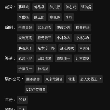
配音
蔣鐵城
傅品晟
陳貞伃
何志威
張茜雯
李世揚
陳玉如
廖珮伶
李昀
編劇
中野貴雄
武上純希
伊藤公志
柳井祥緒
安達寛高
根元歳三
小林雄次
小林弘利
勝冶京子
足木淳一郎
森江美咲
皋月彩
導演
武居正能
田口清隆
市野龍一
辻本貴則
伊藤良一
神谷誠
製作公司
圓谷製作
東京電視台
電通
超人力霸王 R
B製作委員會
年份
2018
國別
日本