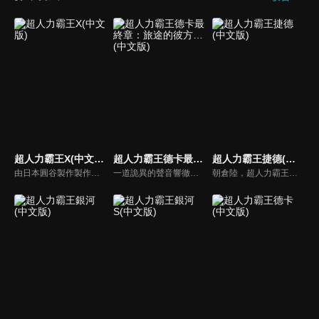
超人力霸王X(中文版)
超人力霸王德卡最終章：旅途的彼方…(中文版)
超人力霸王捷德(中文版)
由日本圓谷製作製作的特攝電視劇，是屬於超人力霸王列傳。X，是「巨大謎團」，X，是「未知的可能性」，X，那就是「連繫的心，連繫的力量」！溫柔的少年，大空大地與從宇宙飛來的神祕生命體相會之時，就是超人進化之日…
一道詭異的聲音響徹天空。聽到的人們紛紛失去知覺，最後甚至消失無蹤。前往調查的專家小組「GUTS-SELECT」，遇到的卻是接二連三來襲的外星人大軍，以及駕駛漆黑要塞型太空艦「佐爾加烏斯」，扭曲了地球天空的統治者「基貝魯斯教授」。一位認識基貝魯斯的神秘女子突然降臨在苦苦奮戰中的奏大等人面前。
朝倉陸，超人力霸王貝利亞的遺傳因子繼承者。在巨大怪獸骷髏哥摩拉的襲擊下逃跑的朝倉陸與夥伴貝加，發現位於地下500公尺的謎之祕密基地。基地的報告管理系統・蕾姆將「Geed Riser」與「Ultra 膠囊」給予了陸，自幼憧憬著英雄的他，決意融合變身成超人力霸王捷德。