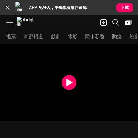
APP 免登入，手機觀看最佳選擇
下載
推薦
電視頻道
戲劇
電影
同步新番
動漫
短