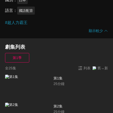
語言
國語配音
#
超人力霸王
顯示較少
劇集列表
第1季
全25集
列表
舊→新
第1集
25
分鐘
第2集
25
分鐘