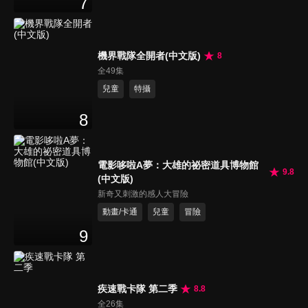
7
機界戰隊全開者(中文版)
8
全49集
兒童
特攝
8
電影哆啦A夢：大雄的祕密道具博物館
9.8
(中文版)
新奇又刺激的感人大冒險
動畫/卡通
兒童
冒險
9
疾速戰卡隊 第二季
8.8
全26集