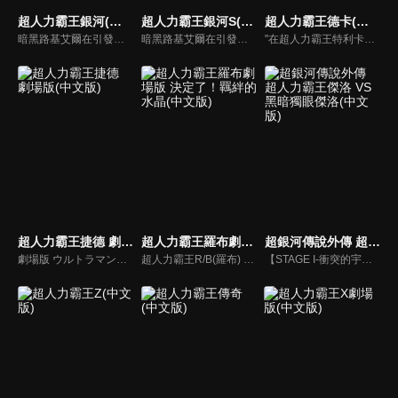
超人力霸王銀河(中文版)
超人力霸王銀河S(中文版)
超人力霸王德卡(中文版)
暗黑路基艾爾在引發的暗黑火花戰爭中用擁有讓所有生物陷入時間停歇的暗黑波動將所有的超人力霸王，怪獸和宇宙人變成人偶，後在突然出現的超人力霸王銀河導致兩敗俱傷，雙方因能力用盡而進入沉睡狀態…
暗黑路基艾爾在引發的暗黑火花戰爭中，用擁有讓所有生物陷入時間停歇的暗黑波動將所有的超人力霸王，怪獸和宇宙人變成人偶，後在突然出現的超人力霸王銀河導致兩敗俱傷，雙方因能力用盡而進入沉睡狀態。人偶變成流星降落到地球上，從外國回來的禮堂光命運般的被選中為超人力霸王銀河的繼承者。
"在超人力霸王特利卡擊敗闇之巨人十年後，昔日的怪獸災害已消滅，地球似乎恢復了和平。人類的目光進一步轉向宇宙，而怪獸災害的對策規模開始縮小。就在這時，突然飛來的神秘宇宙浮遊物體「索菲亞」開始襲擊地球，人類與宇宙的聯繫被斷絕，成為了「孤島般的星球」…"
超人力霸王捷德 劇場版(中文版)
超人力霸王羅布劇場版 決定了！羈絆的水晶(中文版)
超銀河傳說外傳 超人力霸王傑洛 VS 黑暗獨眼傑洛(中文版)
劇場版 ウルトラマンジード つなぐぜ!願い!!
超人力霸王R/B(羅布) 選擇！羈絆的水晶
【STAGE I-衝突的宇宙】，這是怎麼一回事？出現在超人力霸王ZERO面前的，居然是和自己外貌相似、戰鬥力更勝一籌的黑暗超人ZERO？ 【STAGE II- ZERO的決死圈】，ZERO在雷歐的協助下，終於擊敗假超人兄弟，但黑暗超人ZERO的真正身份是什麼？兩者決鬥，究竟誰會勝出？