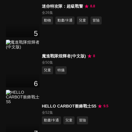
迷你特攻隊：超級戰警
8.8
全26集
動物
動畫/卡通
兒童
冒險
5
魔進戰隊煌輝者(中文版)
8
全50集
兒童
特攝
6
HELLO CARBOT衝鋒戰士S5
9.5
全52集
動畫/卡通
兒童
冒險