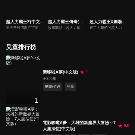
超人力霸王Z(中文版)
超人力霸王傳奇(中文版)
超人力霸王X劇場版(中文版)
過去曾經四散在宇宙各處的惡魔碎片，再度讓宇宙陷入混亂。為了奪回和平的生活，超人力霸王們不停地在宇宙中奮戰。挺身面對邪惡的是超人力霸王0和弟子超人力霸王Z！Z獨自追著怪獸，來到了地球－－。當宇宙怪獸侵襲地球的瞬間，也造就了Z和遙輝的命運相會。兩位年輕人的熱血戰鬥故事，在此揭開序幕！
故事開頭，超人力霸王傑洛正在宇宙各地消滅剩餘的貝利亞軍團，之後在感應到帝納「超人力霸王帝納」飛鳥真的聲音後，馬上啟程來到了另一顆地球『 Future Earth World』。此刻，2035年，在『Neo Frontier Space』的宇宙中，斯菲亞開始襲擊了SUPER GUTS的火星移民基地。
來了！我們的超人力霸王
兒童排行榜
新哆啦A夢(中文版)
9
全300集
動畫/卡通
兒童
1
電影哆啦A夢：大雄的新魔界大冒險～7
9.8
人魔法使(中文版)